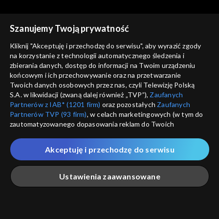
Szanujemy Twoją prywatność
Kliknij "Akceptuję i przechodzę do serwisu", aby wyrazić zgody
na korzystanie z technologii automatycznego śledzenia i
zbierania danych, dostęp do informacji na Twoim urządzeniu
Trzeci punkt widzenia
Trzeci punkt widzenia
końcowym i ich przechowywanie oraz na przetwarzanie
31.01.2021
24.01.2021
Twoich danych osobowych przez nas, czyli Telewizję Polską
S.A. w likwidacji (zwaną dalej również „TVP”),
Zaufanych
Partnerów z IAB* (1201 firm)
oraz pozostałych
Zaufanych
Partnerów TVP (93 firm)
, w celach marketingowych (w tym do
zautomatyzowanego dopasowania reklam do Twoich
zainteresowań i mierzenia ich skuteczności) i pozostałych,
które wskazujemy poniżej, a także zgody na udostępnianie
Akceptuję i przechodzę do serwisu
przez nas identyfikatora PPID do Google.
Trzeci punkt widzenia
Trzeci punkt widzenia
17.01.2021
10.01.2021
Twoje dane osobowe zbierane podczas odwiedzania przez
Ustawienia zaawansowane
Ciebie naszych
poszczególnych serwisów
zwanych dalej
„Portalem”, w tym informacje zapisywane za pomocą
technologii takich jak: pliki cookie, sygnalizatory WWW lub
innych podobnych technologii umożliwiających świadczenie
Główna
Szukaj
Moja lista
Na żywo
Więcej
dopasowanych i bezpiecznych usług, personalizację treści