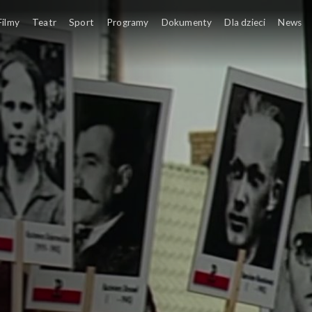
Filmy
Teatr
Sport
Programy
Dokumenty
Dla dzieci
News