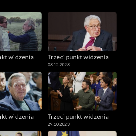
arodziny nowej Ameryki”. Pisarz szuka odpowiedzi
zaczyna się „od nowa”? Jak wyglądać będzie nowy
nkt widzenia
Trzeci punkt widzenia
03.12.2023
nkt widzenia
Trzeci punkt widzenia
29.10.2023