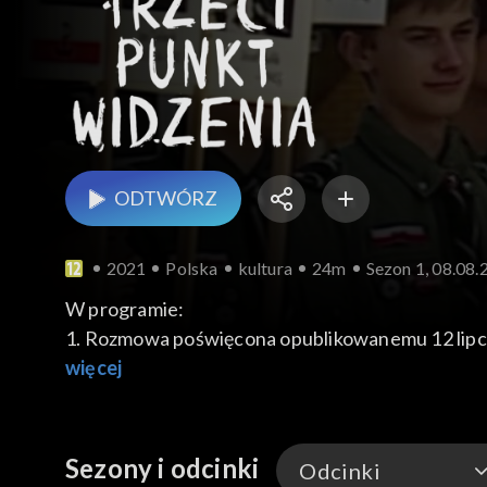
ODTWÓRZ
2021
Polska
kultura
24m
Sezon 1, 08.08.
W programie:
1. Rozmowa poświęcona opublikowanemu 12 lipca 
usiłuje dowieść, iż Rosja i Ukraina stanowią jeden
więcej
polityki − w sposób, w jaki widzi to rosyjski przyw
2. Największa sowiecką zbrodnia, jaka dokonała s
tzw. Domu Turka w Augustowie, zakupionym przez
Sezony i odcinki
Odcinki
powszechnej polskiej pamięci?