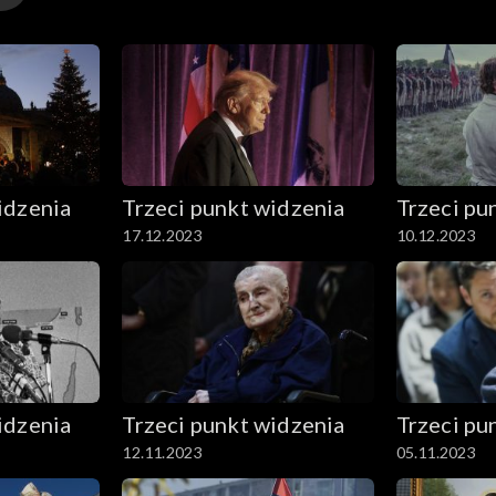
tora i polityka Bruno Macaesa „Historia się zaczęła − n
snego świata. Czy to już koniec końca historii i świat 
e dla historii Zachodu?
idzenia
Trzeci punkt widzenia
Trzeci pu
17.12.2023
10.12.2023
idzenia
Trzeci punkt widzenia
Trzeci pu
12.11.2023
05.11.2023