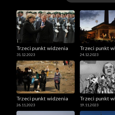
3. Rozmowa poświęcona książce portugalskiego au
Odcinki
na pytanie o genezę dramatycznych zmian współcze
cykl, na czym się skoncentruje i co oznaczać będzi
Trzeci punkt widzenia
Trzeci punkt w
31.12.2023
24.12.2023
Trzeci punkt widzenia
Trzeci punkt w
26.11.2023
19.11.2023