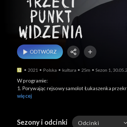
ODTWÓRZ
2021
Polska
kultura
25m
Sezon 1, 30.05.
W programie:
1. Porywając rejsowy samolot Łukaszenka przekro
można byłoby ukarać białoruski reżim? Czy będą
więcej
2. W wymianie handlowej z Niemcami Polska zajęła
się zjawiskiem stałym. Dlaczego kompletnie nie pr
3. IX edycja Nagrody Jana Rodowicza „Anody”, p
Sezony i odcinki
Odcinki
solidarności z własną wspólnotą polityczną i jej