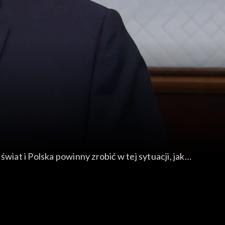
at i Polska powinny zrobić w tej sytuacji, jak
ie dla światowego bezpieczeństwa?
ie się relacji gospodarczych i handlowych stało
wującym patriotyzm czasu pokoju: postawę
czasów?