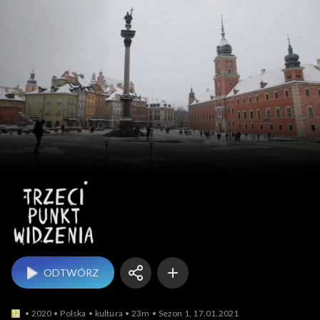
Trzeci punkt widzenia
ODTWÓRZ
2020
Polska
kultura
23m
Sezon 1, 17.01.2021