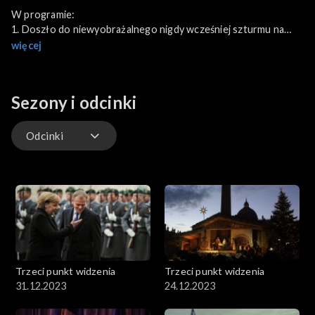
W programie:
1. Doszło do niewyobrażalnego nigdy wcześniej szturmu na
waszyngtoński Kapitol, świątynię amerykańskiej demokracji.
więcej
Rozmowa poświęcona przewidywanym daleko idącym
konsekwencjom tego faktu: symbolicznym i realno-politycznym.
2. Mija właśnie 50. rocznica podjęcia ostatecznej decyzji o
Sezony i odcinki
odbudowie Zamku Królewskiego w Warszawie. Dyskusja o
historyczno-politycznych kulisach tego faktu, przebiegu
rekonstrukcji oraz znaczeniu, jakie ma odbudowany Zamek dla
Odcinki
historycznej świadomości i tożsamości Polaków.
Odcinki
Trzeci punkt widzenia
Trzeci punkt widzenia
31.12.2023
24.12.2023