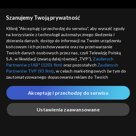
Szanujemy Twoją prywatność
Kliknij "Akceptuję i przechodzę do serwisu", aby wyrazić zgody
na korzystanie z technologii automatycznego śledzenia i
zbierania danych, dostęp do informacji na Twoim urządzeniu
Trzeci punkt widzenia
Trzeci punkt widzenia
końcowym i ich przechowywanie oraz na przetwarzanie
31.01.2021
24.01.2021
Twoich danych osobowych przez nas, czyli Telewizję Polską
S.A. w likwidacji (zwaną dalej również „TVP”),
Zaufanych
Partnerów z IAB* (1201 firm)
oraz pozostałych
Zaufanych
Partnerów TVP (93 firm)
, w celach marketingowych (w tym do
zautomatyzowanego dopasowania reklam do Twoich
zainteresowań i mierzenia ich skuteczności) i pozostałych,
które wskazujemy poniżej, a także zgody na udostępnianie
Akceptuję i przechodzę do serwisu
przez nas identyfikatora PPID do Google.
Trzeci punkt widzenia
Trzeci punkt widzenia
17.01.2021
10.01.2021
Twoje dane osobowe zbierane podczas odwiedzania przez
Ustawienia zaawansowane
Ciebie naszych
poszczególnych serwisów
zwanych dalej
„Portalem”, w tym informacje zapisywane za pomocą
technologii takich jak: pliki cookie, sygnalizatory WWW lub
innych podobnych technologii umożliwiających świadczenie
Główna
Szukaj
Moja lista
Na żywo
Więcej
dopasowanych i bezpiecznych usług, personalizację treści