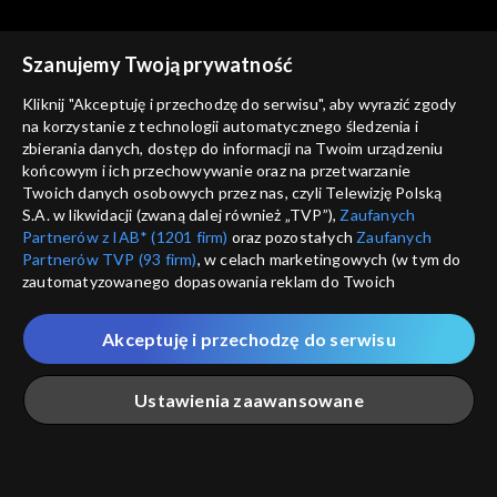
Szanujemy Twoją prywatność
Kliknij "Akceptuję i przechodzę do serwisu", aby wyrazić zgody
na korzystanie z technologii automatycznego śledzenia i
zbierania danych, dostęp do informacji na Twoim urządzeniu
Trzeci punkt widzenia
Trzeci punkt widzenia
końcowym i ich przechowywanie oraz na przetwarzanie
31.01.2021
24.01.2021
Twoich danych osobowych przez nas, czyli Telewizję Polską
S.A. w likwidacji (zwaną dalej również „TVP”),
Zaufanych
Partnerów z IAB* (1201 firm)
oraz pozostałych
Zaufanych
Partnerów TVP (93 firm)
, w celach marketingowych (w tym do
zautomatyzowanego dopasowania reklam do Twoich
zainteresowań i mierzenia ich skuteczności) i pozostałych,
które wskazujemy poniżej, a także zgody na udostępnianie
Akceptuję i przechodzę do serwisu
przez nas identyfikatora PPID do Google.
Trzeci punkt widzenia
Trzeci punkt widzenia
17.01.2021
10.01.2021
Twoje dane osobowe zbierane podczas odwiedzania przez
Ustawienia zaawansowane
Ciebie naszych
poszczególnych serwisów
zwanych dalej
„Portalem”, w tym informacje zapisywane za pomocą
technologii takich jak: pliki cookie, sygnalizatory WWW lub
innych podobnych technologii umożliwiających świadczenie
Główna
Szukaj
Moja lista
Na żywo
Więcej
dopasowanych i bezpiecznych usług, personalizację treści