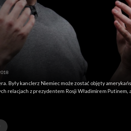
2018
a. Były kanclerz Niemiec może zostać objęty amerykańsk
ch relacjach z prezydentem Rosji Władimirem Putinem, 
adto porozmawiamy o wycieku danych z Facebooka oraz 