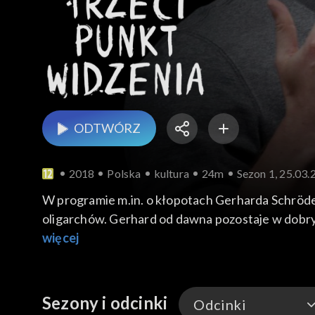
ODTWÓRZ
2018
Polska
kultura
24m
Sezon 1, 25.03.
W programie m.in. o kłopotach Gerharda Schröder
oligarchów. Gerhard od dawna pozostaje w dobry
rosyjskim koncernie naftowym „Rosnieft”. Pon
więcej
samochód autonomiczny.
Sezony i odcinki
Odcinki