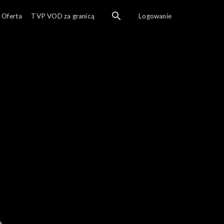
Oferta
TVP VOD za granicą
Logowanie