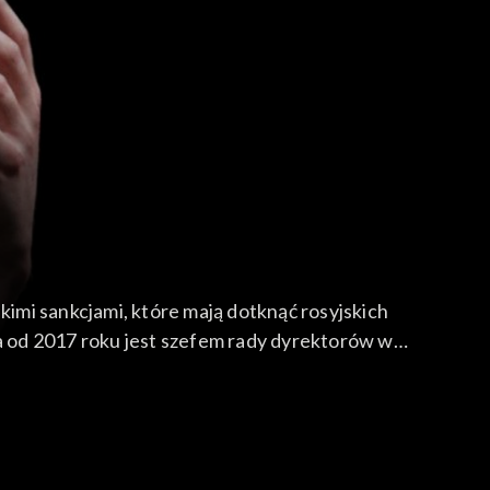
imi sankcjami, które mają dotknąć rosyjskich
a od 2017 roku jest szefem rady dyrektorów w
o pierwszym wypadku, spowodowanym przez tzw.