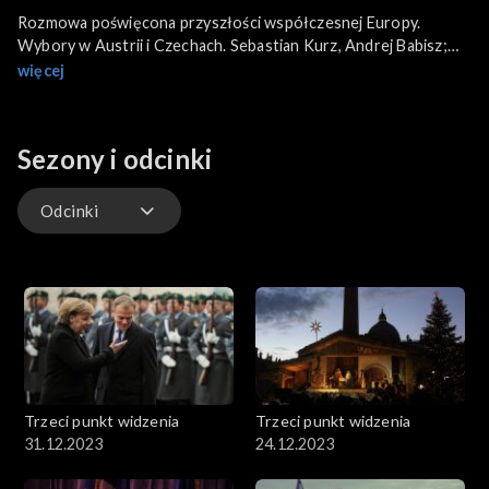
Rozmowa poświęcona przyszłości współczesnej Europy.
Wybory w Austrii i Czechach. Sebastian Kurz, Andrej Babisz;
nowe twarze, nowe prądy. A także kolejne nowe wyzwania dla
więcej
polskiej polityki zagranicznej. A poza tym: przedstawienie
nowego tomiku wierszy Jarosława Marka Rymkiewicza
„Metempsychoza”. Rozmowa o twórczości poety, jej odbiorze, a
Sezony i odcinki
także intelektualnym fermencie, który wywołuje. 60 lat temu
ukazała się pierwsza książka z serii przygód Tytusa, Romka i
A'Tomka. Osobiste wspomnienia związane z tym niezwykłym
Odcinki
komiksem będą tematem ostatniej rozmowy.
Odcinki
Trzeci punkt widzenia
Trzeci punkt widzenia
31.12.2023
24.12.2023