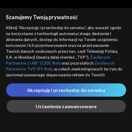
Szanujemy Twoją prywatność
Kliknij "Akceptuję i przechodzę do serwisu", aby wyrazić zgody
na korzystanie z technologii automatycznego śledzenia i
zbierania danych, dostęp do informacji na Twoim urządzeniu
Trzeci punkt widzenia
Trzeci punkt widzenia
końcowym i ich przechowywanie oraz na przetwarzanie
31.01.2021
24.01.2021
Twoich danych osobowych przez nas, czyli Telewizję Polską
S.A. w likwidacji (zwaną dalej również „TVP”),
Zaufanych
Partnerów z IAB* (1201 firm)
oraz pozostałych
Zaufanych
Partnerów TVP (93 firm)
, w celach marketingowych (w tym do
zautomatyzowanego dopasowania reklam do Twoich
zainteresowań i mierzenia ich skuteczności) i pozostałych,
które wskazujemy poniżej, a także zgody na udostępnianie
Akceptuję i przechodzę do serwisu
przez nas identyfikatora PPID do Google.
Trzeci punkt widzenia
Trzeci punkt widzenia
17.01.2021
10.01.2021
Twoje dane osobowe zbierane podczas odwiedzania przez
Ustawienia zaawansowane
Ciebie naszych
poszczególnych serwisów
zwanych dalej
„Portalem”, w tym informacje zapisywane za pomocą
technologii takich jak: pliki cookie, sygnalizatory WWW lub
innych podobnych technologii umożliwiających świadczenie
Główna
Szukaj
Moja lista
Na żywo
Więcej
dopasowanych i bezpiecznych usług, personalizację treści