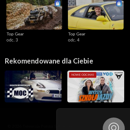
Top Gear
Top Gear
odc. 3
odc. 4
Rekomendowane dla Ciebie
NOWE ODCINKI
© 2026 Telewizja Polska S.A. w likwidacji