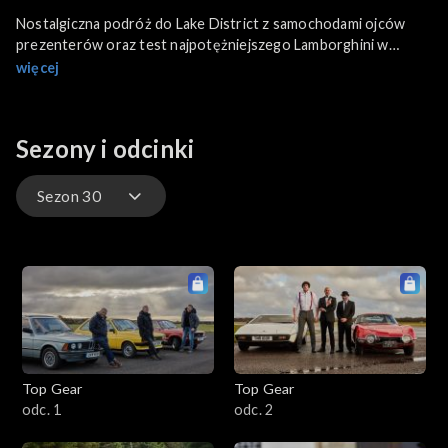
Nostalgiczna podróż do Lake District z samochodami ojców
prezenterów oraz test najpotężniejszego Lamborghini w
historii – hybrydowego Siána – na torze wyścigowym.
więcej
Sezony i odcinki
Sezon 30
Sezon 30
Top Gear
Top Gear
odc. 1
odc. 2