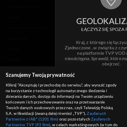
regulamin serwisu
cennik
GEOLOKALIZ
polityka prywatności
ŁĄCZYSZ SIĘ SPOZA 
moje zgody
Kraj, z którego się łączys
Zjednoczone , w związku z czy
pomoc
na platformie TVP VOD
nieodstępna. Sprawdź, które m
kontakt
obejrzeć.
voucher
Szanujemy Twoją prywatność
Nie pokazuj pon
dostępność
Kliknij "Akceptuję i przechodzę do serwisu", aby wyrazić zgody
na korzystanie z technologii automatycznego śledzenia i
informacje o dostawcy usług
ANULUJ
SP
zbierania danych, dostęp do informacji na Twoim urządzeniu
końcowym i ich przechowywanie oraz na przetwarzanie
Twoich danych osobowych przez nas, czyli Telewizję Polską
S.A. w likwidacji (zwaną dalej również „TVP”),
Zaufanych
Partnerów z IAB* (1201 firm)
oraz pozostałych
Zaufanych
Partnerów TVP (93 firm)
, w celach marketingowych (w tym do