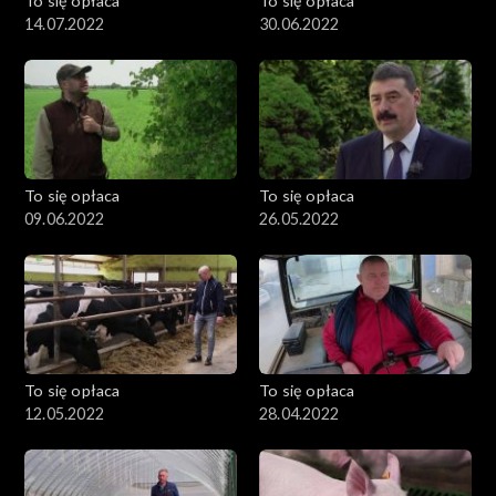
To się opłaca
To się opłaca
14.07.2022
30.06.2022
To się opłaca
To się opłaca
09.06.2022
26.05.2022
To się opłaca
To się opłaca
12.05.2022
28.04.2022