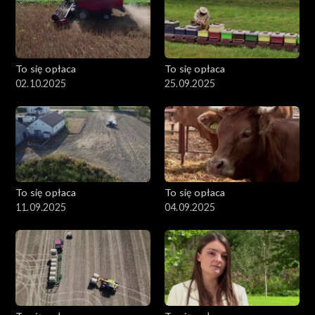
To się opłaca
To się opłaca
02.10.2025
25.09.2025
To się opłaca
To się opłaca
11.09.2025
04.09.2025