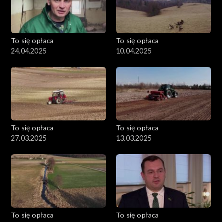
To się opłaca
To się opłaca
24.04.2025
10.04.2025
To się opłaca
To się opłaca
27.03.2025
13.03.2025
To się opłaca
To się opłaca