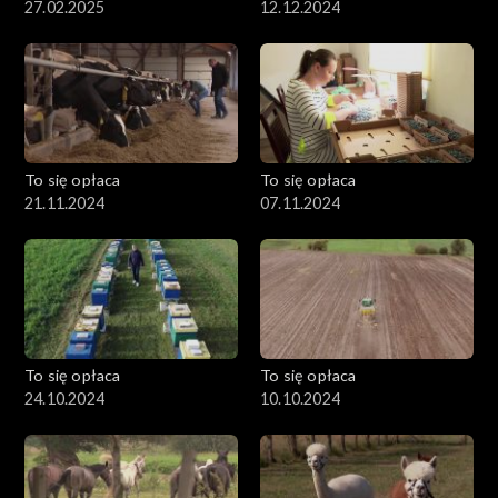
27.02.2025
12.12.2024
To się opłaca
To się opłaca
21.11.2024
07.11.2024
To się opłaca
To się opłaca
24.10.2024
10.10.2024