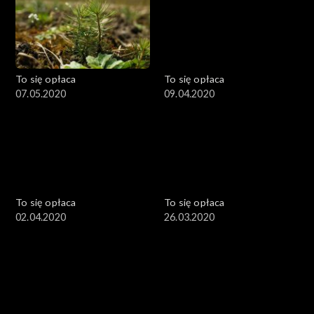
To się opłaca
To się opłaca
07.05.2020
09.04.2020
To się opłaca
To się opłaca
02.04.2020
26.03.2020