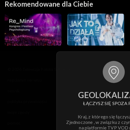
Rekomendowane dla Ciebie
© 2026 Telewizja Polska S.A. w likwidacji
regulamin serwisu
cennik
GEOLOKALIZ
polityka prywatności
ŁĄCZYSZ SIĘ SPOZA 
moje zgody
Kraj, z którego się łączys
Zjednoczone , w związku z czy
pomoc
na platformie TVP VOD