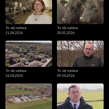
To się opłaca
To się opłaca
11.06.2026
28.05.2026
To się opłaca
To się opłaca
16.04.2026
09.04.2026