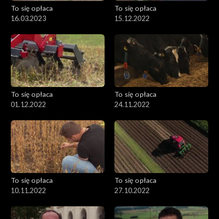
To się opłaca
To się opłaca
16.03.2023
15.12.2022
To się opłaca
To się opłaca
01.12.2022
24.11.2022
To się opłaca
To się opłaca
10.11.2022
27.10.2022