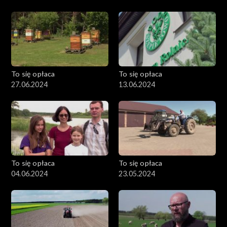
To się opłaca
To się opłaca
27.06.2024
13.06.2024
To się opłaca
To się opłaca
04.06.2024
23.05.2024