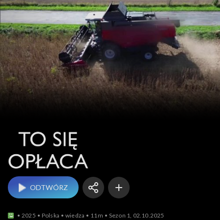
To się opłaca
ODTWÓRZ
2025
Polska
wiedza
11m
Sezon 1, 02.10.2025