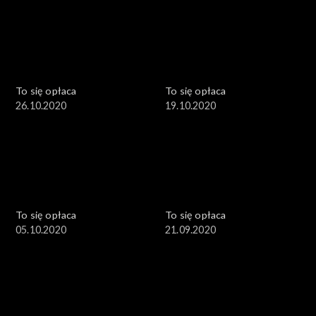
To się opłaca
To się opłaca
26.10.2020
19.10.2020
To się opłaca
To się opłaca
05.10.2020
21.09.2020