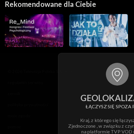
Rekomendowane dla Ciebie
© 2026 Telewizja Polska S.A. w likwidacji
regulamin serwisu
cennik
GEOLOKALIZ
polityka prywatności
ŁĄCZYSZ SIĘ SPOZA 
moje zgody
Kraj, z którego się łączys
Zjednoczone , w związku z czy
pomoc
na platformie TVP VOD