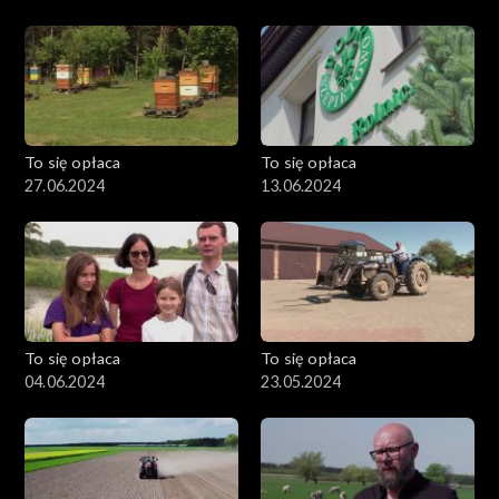
To się opłaca
To się opłaca
27.06.2024
13.06.2024
To się opłaca
To się opłaca
04.06.2024
23.05.2024