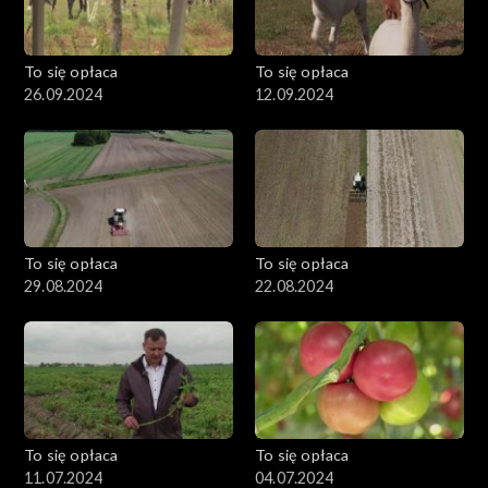
To się opłaca
To się opłaca
26.09.2024
12.09.2024
To się opłaca
To się opłaca
29.08.2024
22.08.2024
To się opłaca
To się opłaca
11.07.2024
04.07.2024