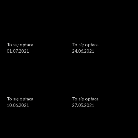
To się opłaca
To się opłaca
01.07.2021
24.06.2021
To się opłaca
To się opłaca
10.06.2021
27.05.2021