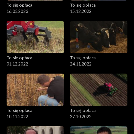
To się opłaca
To się opłaca
16.03.2023
15.12.2022
To się opłaca
To się opłaca
01.12.2022
24.11.2022
To się opłaca
To się opłaca
10.11.2022
27.10.2022