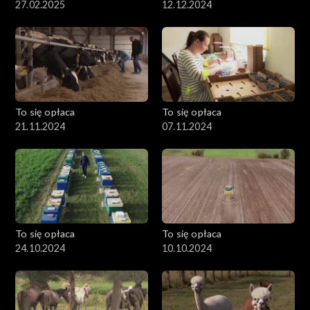
27.02.2025
12.12.2024
To się opłaca
To się opłaca
21.11.2024
07.11.2024
To się opłaca
To się opłaca
24.10.2024
10.10.2024