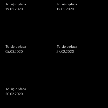
To się opłaca
To się opłaca
19.03.2020
12.03.2020
To się opłaca
To się opłaca
05.03.2020
27.02.2020
To się opłaca
20.02.2020