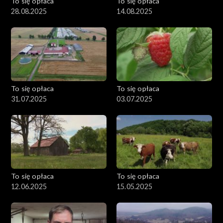
To się opłaca
To się opłaca
28.08.2025
14.08.2025
To się opłaca
To się opłaca
31.07.2025
03.07.2025
To się opłaca
To się opłaca
12.06.2025
15.05.2025