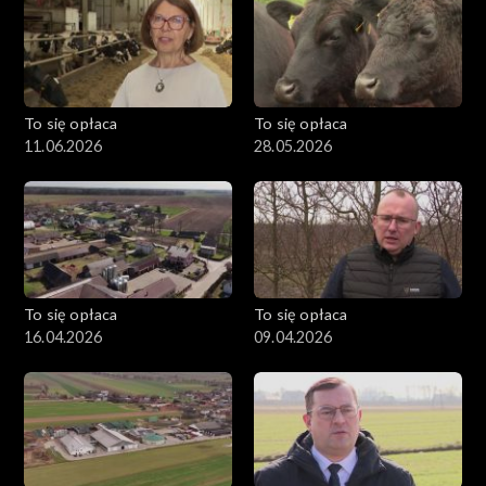
To się opłaca
To się opłaca
11.06.2026
28.05.2026
To się opłaca
To się opłaca
16.04.2026
09.04.2026