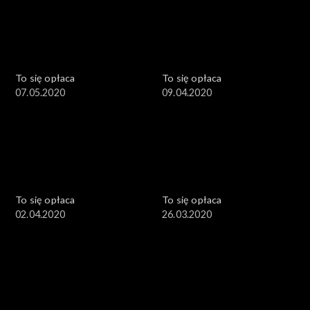
To się opłaca
To się opłaca
07.05.2020
09.04.2020
To się opłaca
To się opłaca
02.04.2020
26.03.2020