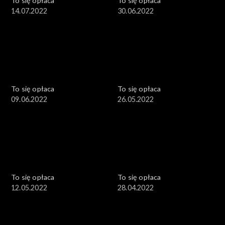
To się opłaca
To się opłaca
14.07.2022
30.06.2022
To się opłaca
To się opłaca
09.06.2022
26.05.2022
To się opłaca
To się opłaca
12.05.2022
28.04.2022