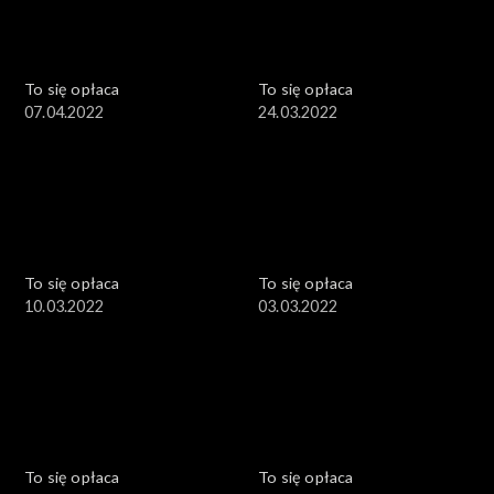
To się opłaca
To się opłaca
07.04.2022
24.03.2022
To się opłaca
To się opłaca
10.03.2022
03.03.2022
To się opłaca
To się opłaca