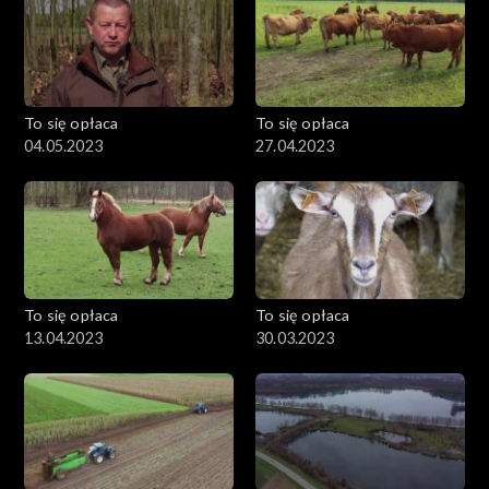
To się opłaca
To się opłaca
04.05.2023
27.04.2023
To się opłaca
To się opłaca
13.04.2023
30.03.2023