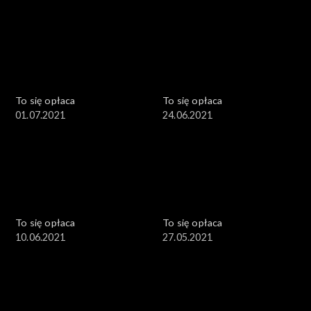
To się opłaca
To się opłaca
01.07.2021
24.06.2021
To się opłaca
To się opłaca
10.06.2021
27.05.2021