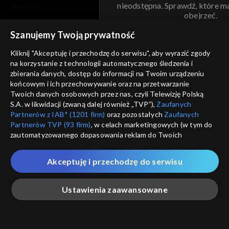
nieodstępna. Sprawdź, które m
kontakt
obejrzeć.
voucher
Szanujemy Twoją prywatność
Nie pokazuj pon
dostępność
Kliknij "Akceptuję i przechodzę do serwisu", aby wyrazić zgody
na korzystanie z technologii automatycznego śledzenia i
informacje o dostawcy usług
ANULUJ
SP
zbierania danych, dostęp do informacji na Twoim urządzeniu
końcowym i ich przechowywanie oraz na przetwarzanie
Twoich danych osobowych przez nas, czyli Telewizję Polską
S.A. w likwidacji (zwaną dalej również „TVP”),
Zaufanych
Partnerów z IAB* (1201 firm)
oraz pozostałych
Zaufanych
Partnerów TVP (93 firm)
, w celach marketingowych (w tym do
zautomatyzowanego dopasowania reklam do Twoich
zainteresowań i mierzenia ich skuteczności) i pozostałych,
które wskazujemy poniżej, a także zgody na udostępnianie
Akceptuję i przechodzę do serwisu
przez nas identyfikatora PPID do Google.
Twoje dane osobowe zbierane podczas odwiedzania przez
Ustawienia zaawansowane
Ciebie naszych
poszczególnych serwisów
zwanych dalej
„Portalem”, w tym informacje zapisywane za pomocą
technologii takich jak: pliki cookie, sygnalizatory WWW lub
innych podobnych technologii umożliwiających świadczenie
Główna
Szukaj
Moja lista
Na żywo
Więcej