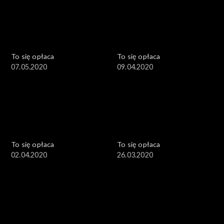
To się opłaca
To się opłaca
07.05.2020
09.04.2020
To się opłaca
To się opłaca
02.04.2020
26.03.2020