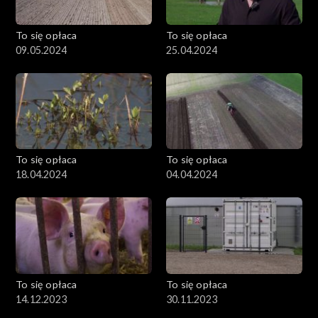
To się opłaca
To się opłaca
09.05.2024
25.04.2024
To się opłaca
To się opłaca
18.04.2024
04.04.2024
To się opłaca
To się opłaca
14.12.2023
30.11.2023