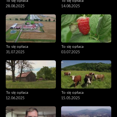
To się opłaca
To się opłaca
28.08.2025
14.08.2025
To się opłaca
To się opłaca
31.07.2025
03.07.2025
To się opłaca
To się opłaca
12.06.2025
15.05.2025