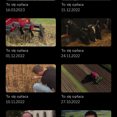
To się opłaca
To się opłaca
16.03.2023
15.12.2022
To się opłaca
To się opłaca
01.12.2022
24.11.2022
To się opłaca
To się opłaca
10.11.2022
27.10.2022