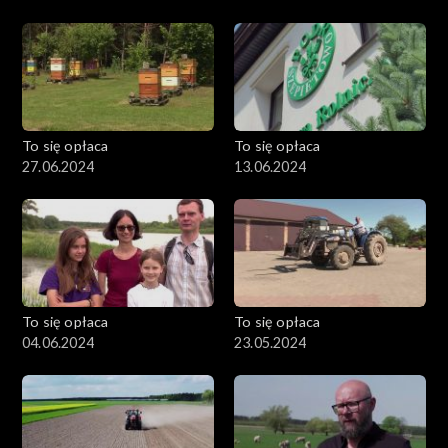
To się opłaca
To się opłaca
27.06.2024
13.06.2024
To się opłaca
To się opłaca
04.06.2024
23.05.2024