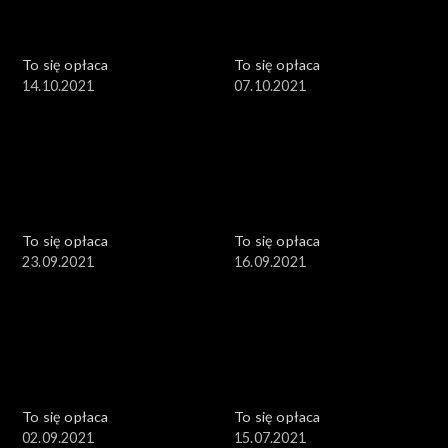
To się opłaca
To się opłaca
14.10.2021
07.10.2021
To się opłaca
To się opłaca
23.09.2021
16.09.2021
To się opłaca
To się opłaca
02.09.2021
15.07.2021