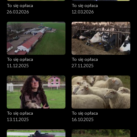
To się opłaca
To się opłaca
26.03.2026
12.03.2026
To się opłaca
To się opłaca
11.12.2025
27.11.2025
To się opłaca
To się opłaca
13.11.2025
16.10.2025