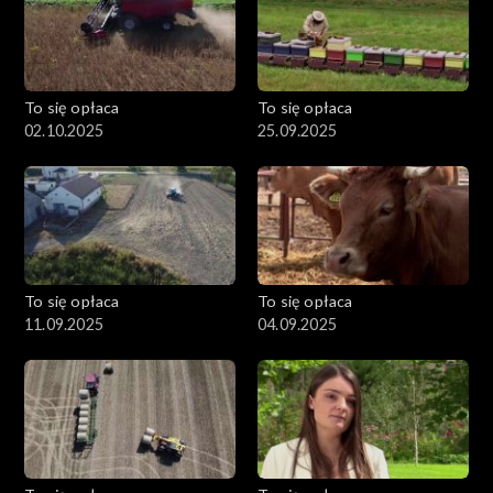
To się opłaca
To się opłaca
02.10.2025
25.09.2025
To się opłaca
To się opłaca
11.09.2025
04.09.2025