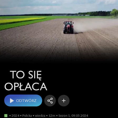
To się opłaca
ODTWÓRZ
2024
Polska
wiedza
12m
Sezon 1, 09.05.2024