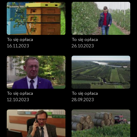
To się opłaca
To się opłaca
16.11.2023
26.10.2023
To się opłaca
To się opłaca
12.10.2023
28.09.2023