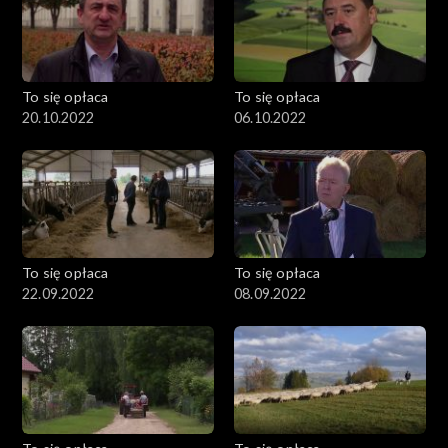
To się opłaca
To się opłaca
20.10.2022
06.10.2022
To się opłaca
To się opłaca
22.09.2022
08.09.2022