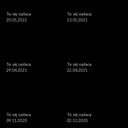
To się opłaca
To się opłaca
20.05.2021
13.05.2021
To się opłaca
To się opłaca
29.04.2021
22.04.2021
To się opłaca
To się opłaca
09.11.2020
02.11.2020