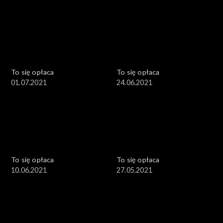
To się opłaca
To się opłaca
01.07.2021
24.06.2021
To się opłaca
To się opłaca
10.06.2021
27.05.2021