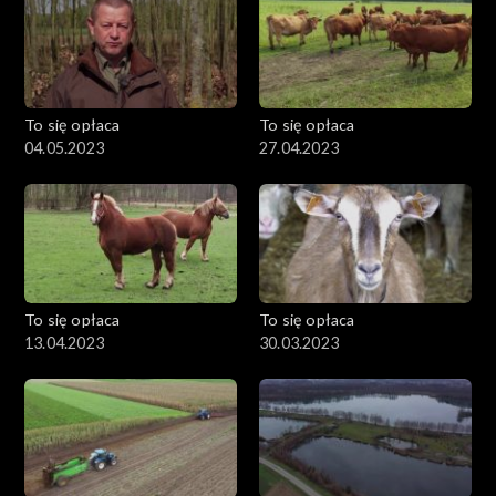
To się opłaca
To się opłaca
04.05.2023
27.04.2023
To się opłaca
To się opłaca
13.04.2023
30.03.2023