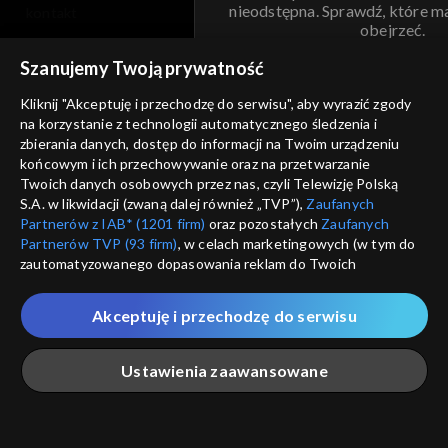
nieodstępna. Sprawdź, które m
kontakt
obejrzeć.
voucher
Szanujemy Twoją prywatność
Nie pokazuj pon
dostępność
Kliknij "Akceptuję i przechodzę do serwisu", aby wyrazić zgody
na korzystanie z technologii automatycznego śledzenia i
informacje o dostawcy usług
ANULUJ
SP
zbierania danych, dostęp do informacji na Twoim urządzeniu
końcowym i ich przechowywanie oraz na przetwarzanie
Twoich danych osobowych przez nas, czyli Telewizję Polską
S.A. w likwidacji (zwaną dalej również „TVP”),
Zaufanych
Partnerów z IAB* (1201 firm)
oraz pozostałych
Zaufanych
Partnerów TVP (93 firm)
, w celach marketingowych (w tym do
zautomatyzowanego dopasowania reklam do Twoich
zainteresowań i mierzenia ich skuteczności) i pozostałych,
które wskazujemy poniżej, a także zgody na udostępnianie
Akceptuję i przechodzę do serwisu
przez nas identyfikatora PPID do Google.
Twoje dane osobowe zbierane podczas odwiedzania przez
Ustawienia zaawansowane
Ciebie naszych
poszczególnych serwisów
zwanych dalej
„Portalem”, w tym informacje zapisywane za pomocą
technologii takich jak: pliki cookie, sygnalizatory WWW lub
innych podobnych technologii umożliwiających świadczenie
Główna
Szukaj
Moja lista
Na żywo
Więcej