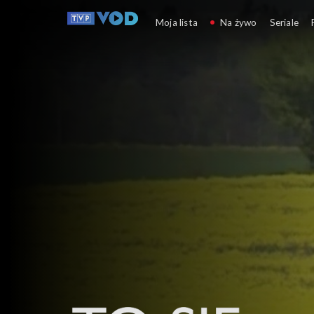
To się opłaca
Moja lista
Na żywo
Seriale