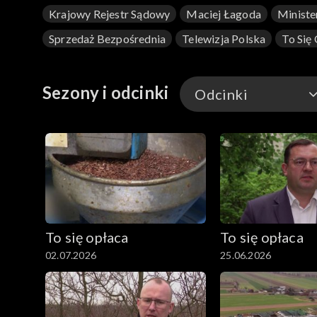
Krajowy Rejestr Sądowy
Maciej Łagoda
Ministe
Sprzedaż Bezpośrednia
Telewizja Polska
To Się
Sezony i odcinki
Odcinki
Odcinki
To się opłaca
To się opłaca
02.07.2026
25.06.2026