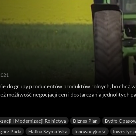
2021
pienie do grupy producentów produktów rolnych, bo chc
 możliwość negocjacji cen i dostarczania jednolitych pa
ogramu Rozwoju Ośrodków Wiejskich.
zacji I Modernizacji Rolnictwa
Biznes Plan
Bydło Opaso
gorz Puda
Halina Szymańska
Innowacyjność
Inwestycj