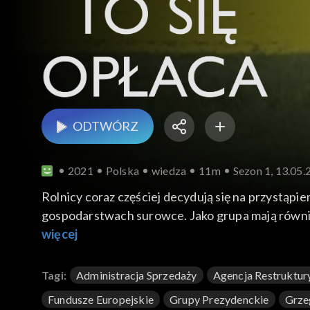
ODTWÓRZ
2021
Polska
wiedza
11m
Sezon 1, 13.05.
Rolnicy coraz częściej decydują się na przystą
gospodarstwach surowce. Jako grupa mają również
uzyskanie dopłat z funduszy europejskich z Pr
więcej
Tagi:
Administracja Sprzedaży
Agencja Restruktury
Fundusze Europejskie
Grupy Prezydenckie
Grze