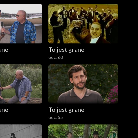
rane
To jest grane
odc. 60
rane
To jest grane
odc. 55