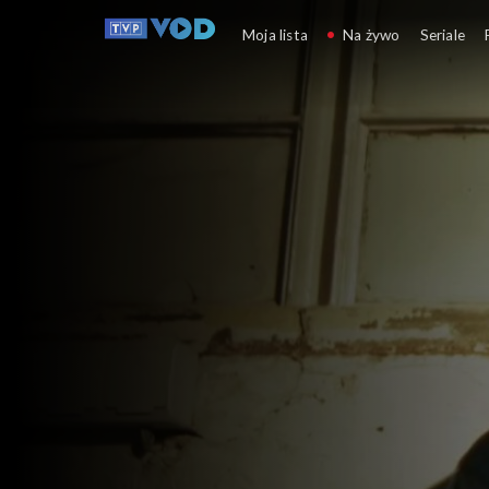
To jest grane
Moja lista
Na żywo
Seriale