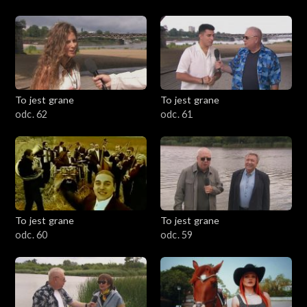
To jest grane
To jest grane
odc. 62
odc. 61
To jest grane
To jest grane
odc. 60
odc. 59