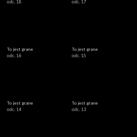
odc. 18
odc. 17
To jest grane
To jest grane
odc. 16
odc. 15
To jest grane
To jest grane
odc. 14
odc. 13