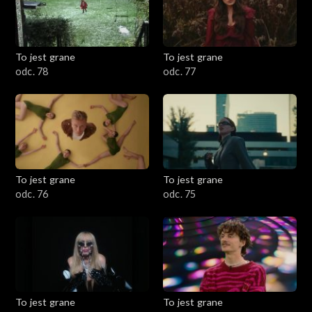
To jest grane
To jest grane
odc. 78
odc. 77
To jest grane
To jest grane
odc. 76
odc. 75
To jest grane
To jest grane