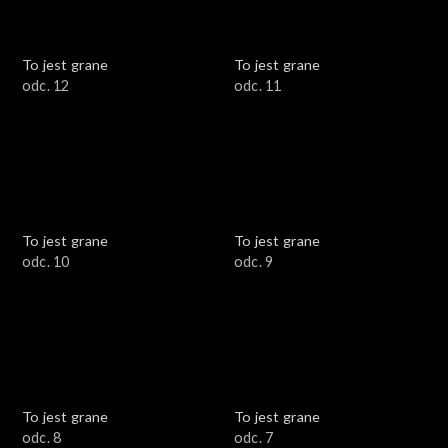
To jest grane
To jest grane
odc. 12
odc. 11
To jest grane
To jest grane
odc. 10
odc. 9
To jest grane
To jest grane
odc. 8
odc. 7