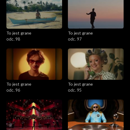
To jest grane
To jest grane
odc. 98
odc. 97
To jest grane
To jest grane
odc. 96
odc. 95