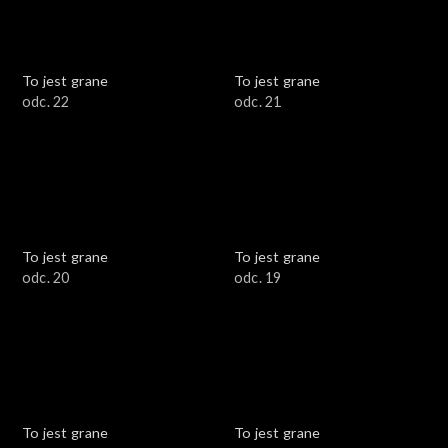
To jest grane
To jest grane
odc. 22
odc. 21
To jest grane
To jest grane
odc. 20
odc. 19
To jest grane
To jest grane