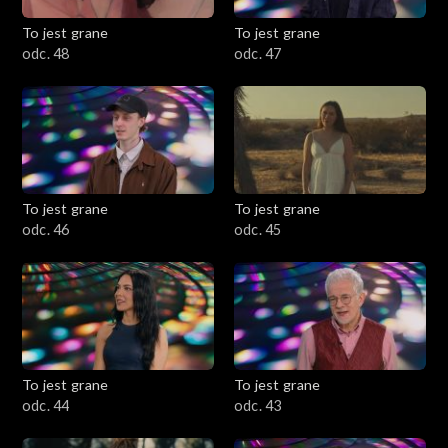
To jest grane
To jest grane
odc. 48
odc. 47
To jest grane
To jest grane
odc. 46
odc. 45
To jest grane
To jest grane
odc. 44
odc. 43