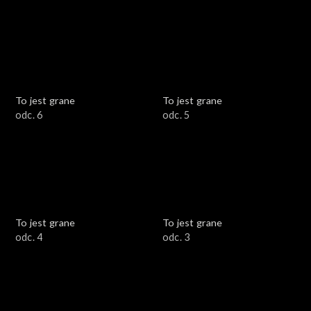
To jest grane
To jest grane
odc. 6
odc. 5
To jest grane
To jest grane
odc. 4
odc. 3