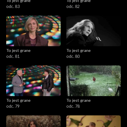
To jest grane
To jest grane
odc. 83
odc. 82
To jest grane
To jest grane
odc. 81
odc. 80
To jest grane
To jest grane
odc. 79
odc. 78