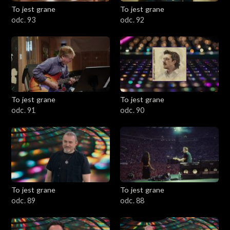
To jest grane
To jest grane
odc. 93
odc. 92
To jest grane
To jest grane
odc. 91
odc. 90
To jest grane
To jest grane
odc. 89
odc. 88