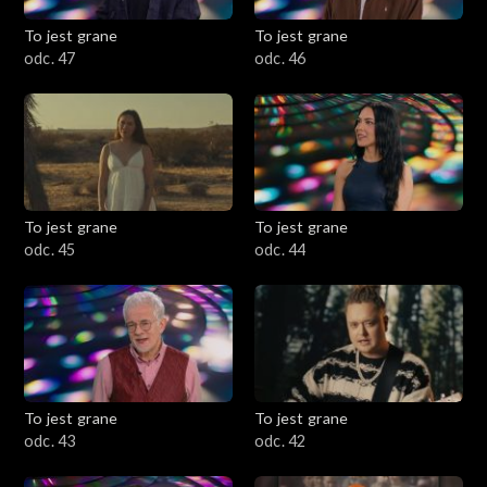
To jest grane
To jest grane
odc. 47
odc. 46
To jest grane
To jest grane
odc. 45
odc. 44
To jest grane
To jest grane
odc. 43
odc. 42