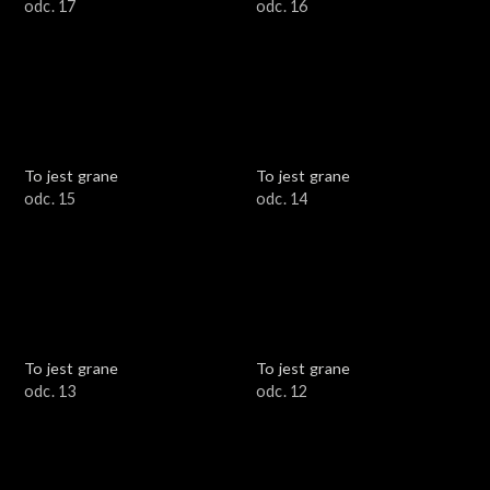
odc. 17
odc. 16
To jest grane
To jest grane
odc. 15
odc. 14
To jest grane
To jest grane
odc. 13
odc. 12