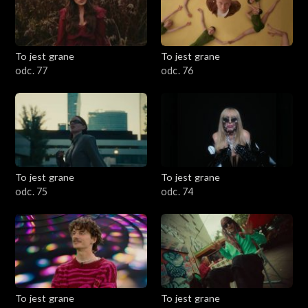
To jest grane
To jest grane
odc. 77
odc. 76
To jest grane
To jest grane
odc. 75
odc. 74
To jest grane
To jest grane