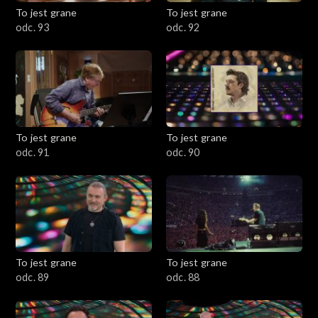
To jest grane
To jest grane
odc. 93
odc. 92
To jest grane
To jest grane
odc. 91
odc. 90
To jest grane
To jest grane
odc. 89
odc. 88