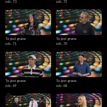
odc. 73
odc. 72
To jest grane
To jest grane
odc. 71
odc. 70
To jest grane
To jest grane
odc. 69
odc. 68