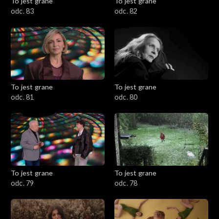
To jest grane
To jest grane
odc. 83
odc. 82
To jest grane
To jest grane
odc. 81
odc. 80
To jest grane
To jest grane
odc. 79
odc. 78