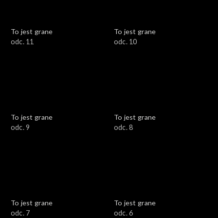
To jest grane
To jest grane
odc. 11
odc. 10
To jest grane
To jest grane
odc. 9
odc. 8
To jest grane
To jest grane
odc. 7
odc. 6