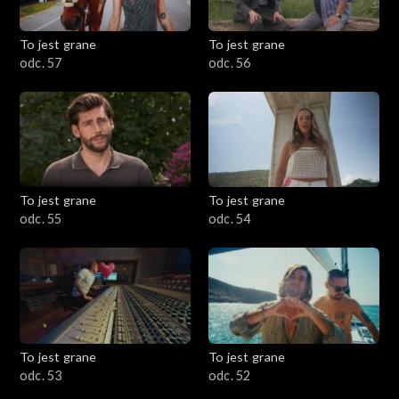
To jest grane
To jest grane
odc. 57
odc. 56
To jest grane
To jest grane
odc. 55
odc. 54
To jest grane
To jest grane
odc. 53
odc. 52