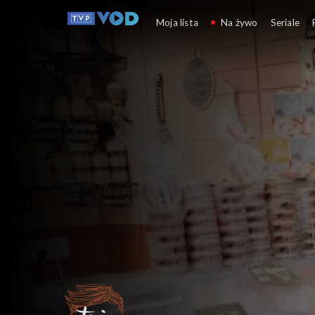
To je Borowicz
Moja lista
Na żywo
Seriale