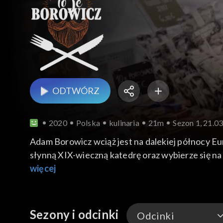
ODTWÓRZ
2020
Polska
kulinaria
21m
Sezon 1, 21.0
Adam Borowicz wciąż jest na dalekiej północy Eur
słynną XIX-wieczną katedrę oraz wybierze się na 
więcej
Sezony i odcinki
Odcinki