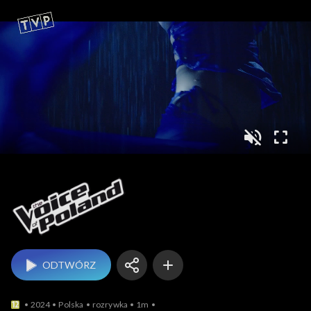
The Voice of Poland
ODTWÓRZ
2024
Polska
rozrywka
1m