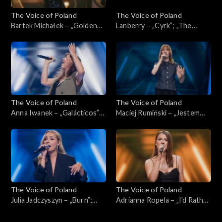
The Voice of Poland
The Voice of Poland
Bartek Michałek – „Golden
Lanberry – „Cyrk”; „The
Eye”; „The Voice of Poland”,
Voice of Poland”, Live, 9
Live, 9 listopada 2024
listopada 2024
The Voice of Poland
The Voice of Poland
Anna Iwanek – „Galácticos”;
Maciej Rumiński – „Jestem
„The Voice of Poland”,
kamieniem”; „The Voice of
Nokaut, 2 listopada 2024
Poland”, Nokaut, 2 listopada
2024
The Voice of Poland
The Voice of Poland
Julia Jadczyszyn – „Burn”;
Adrianna Ropela – „I'd Rather
„The Voice of Poland”,
Go Blind”; „The Voice of
Nokaut, 2 listopada 2024
Poland”, Nokaut, 2 listopada