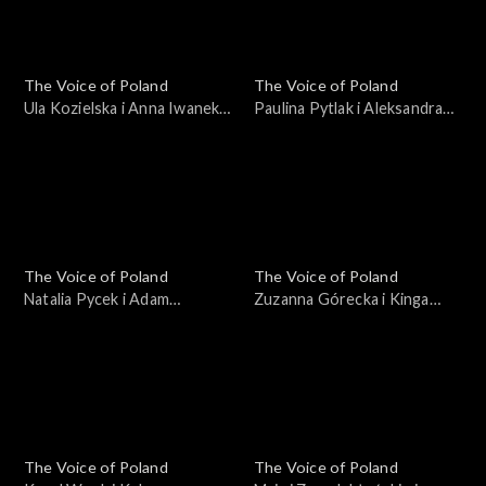
The Voice of Poland
The Voice of Poland
Ula Kozielska i Anna Iwanek –
Paulina Pytlak i Aleksandra
„Lose Control”; „The Voice
Leśniewicz – „Nie ma, nie ma
of Poland”, Bitwy, 19
ciebie”; „The Voice of
października 2024
Poland”, Bitwy, 19
października 2024
The Voice of Poland
The Voice of Poland
Natalia Pycek i Adam
Zuzanna Górecka i Kinga
Zalewski – „Keeping Me
Wołoszyn – „How Will I
Alive”; „The Voice of Poland”,
Know”; „The Voice of
Bitwy, 19 października 2024
Poland”, Bitwy, 19
października 2024
The Voice of Poland
The Voice of Poland