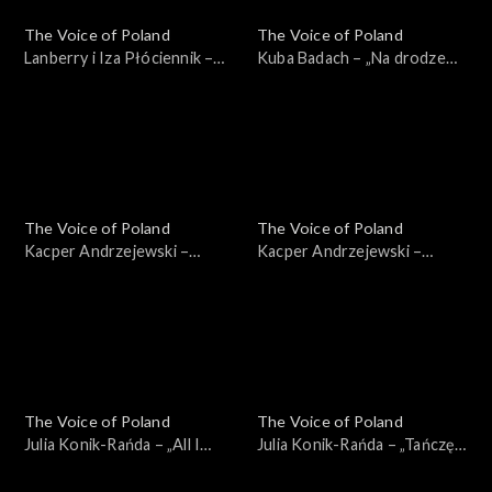
The Voice of Poland
The Voice of Poland
Lanberry i Iza Płóciennik –
Kuba Badach – „Na drodze
„Creep”; „The Voice of
do wspomnień”; „The Voice
Poland”, Finał, 30 listopada
of Poland”, Finał, 30
2024
listopada 2024
The Voice of Poland
The Voice of Poland
Kacper Andrzejewski –
Kacper Andrzejewski –
„Yesterday”; „The Voice of
„Poznajmy się”; „The Voice
Poland”, Live, 23 listopada
of Poland”, Live, 23 listopada
2024
2024
The Voice of Poland
The Voice of Poland
Julia Konik-Rańda – „All I
Julia Konik-Rańda – „Tańczę
Ask”; „The Voice of Poland”,
sama”; „The Voice of Poland”,
Live, 23 listopada 2024
Live, 23 listopada 2024