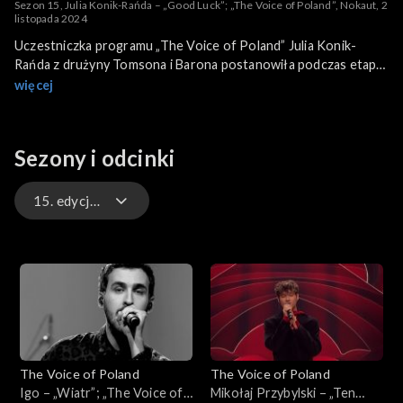
Sezon 15, Julia Konik-Rańda – „Good Luck”; „The Voice of Poland”, Nokaut, 2
listopada 2024
Uczestniczka programu „The Voice of Poland” Julia Konik-
Rańda z drużyny Tomsona i Barona postanowiła podczas etapu
„Nokaut” wykonać piosenkę „Good Luck”. To utwór z 2004 roku
więcej
brytyjskiego duetu muzyki elektronicznej Basement Jaxx z
udziałem wokalistki Lisy Kekauli z amerykańskiego zespołu
Bellrays. Konik-Rańda swoją wersję przeboju wykonała 2
Sezony i odcinki
listopada 2024 roku na antenie TVP2.
15. edycja – występy
16. edycja – występy
16. edycja
15. edycja
The Voice of Poland
The Voice of Poland
15. edycja – występy
Igo – „Wiatr”; „The Voice of
Mikołaj Przybylski – „Ten