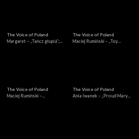
The Voice of Poland
The Voice of Poland
Margaret – „Tańcz głupia”;
Maciej Rumiński – „Toy
„The Voice of Poland”, Live,
Soldiers”; „The Voice of
23 listopada 2024
Poland”, Live, 23 listopada
2024
The Voice of Poland
The Voice of Poland
Maciej Rumiński –
Ania Iwanek – „Proud Mary”;
„Dwuznaczności”; „The Voice
„The Voice of Poland”, Live,
of Poland”, Live, 23 listopada
23 listopada 2024
2024