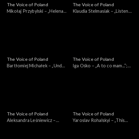
The Voice of Poland
The Voice of Poland
Mikołaj Przybylski – „Helena”;
Klaudia Stelmasiak – „Listen”;
„The Voice of Poland”,
„The Voice of Poland”,
Nokaut, 2 listopada 2024
Nokaut, 2 listopada 2024
The Voice of Poland
The Voice of Poland
Bartłomiej Michałek – „Under
Iga Ośko – „A to co mam...”;
the Bridge”; „The Voice of
„The Voice of Poland”,
Poland”, Nokaut, 2 listopada
Nokaut, 2 listopada 2024
2024
The Voice of Poland
The Voice of Poland
Aleksandra Leśniewicz –
Yaroslav Rohalskyi – „This
„Right to Be Wrong”; „The
Love”; „The Voice of Poland”,
Voice of Poland”, Nokaut, 2
Nokaut, 2 listopada 2024