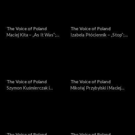
listopada 2024
The Voice of Poland
The Voice of Poland
Maciej Kita – „As It Was”;
Izabela Płóciennik – „Stop”;
„The Voice of Poland”,
„The Voice of Poland”,
Nokaut, 2 listopada 2024
Nokaut, 2 listopada 2024
The Voice of Poland
The Voice of Poland
Szymon Kuśmierczak i
Mikołaj Przybylski i Maciej
Kacper Andrzejewski –
Rumiński – „Nie proszę o
„Nieśmiertelni”; „The Voice
więcej”; „The Voice of
of Poland”, Bitwy, 26
Poland”, Bitwy, 26
października 2024
października 2024
The Voice of Poland
The Voice of Poland