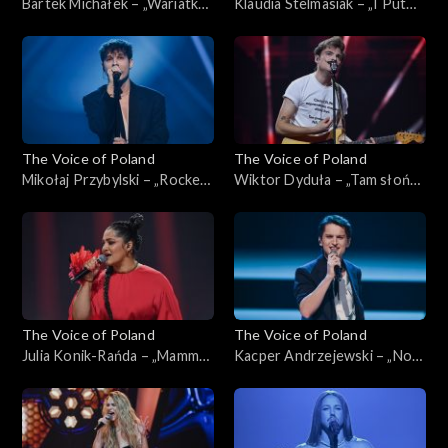
Bartek Michałek – „Wariatka
Klaudia Stelmasiak – „I Put
tańczy”; „The Voice of
Spell on You”; „The Voice of
Poland”, Live, 16 listopada
Poland”, Live, 16 listopada
2024
2024
The Voice of Poland
The Voice of Poland
Mikołaj Przybylski – „Rocket
Wiktor Dyduła – „Tam słońce
Man”; „The Voice of Poland”,
gdzie my”; „The Voice of
Live, 16 listopada 2024
Poland”, Live, 16 listopada
2024
The Voice of Poland
The Voice of Poland
Julia Konik-Rańda – „Mamma
Kacper Andrzejewski – „Nogi
Knows Best”; „The Voice of
na stół”; „The Voice of
Poland”, Live, 16 listopada
Poland”, Live, 16 listopada
2024
2024