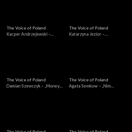
września 2024
ciemno, 21 września 2024
The Voice of Poland
The Voice of Poland
Kacper Andrzejewski –
Katarzyna Jezior –
„Gravity”; „The Voice of
„Madison”; „The Voice of
Poland”, Przesłuchania w
Poland”, Przesłuchania w
ciemno, 21 września 2024
ciemno, 21 września 2024
The Voice of Poland
The Voice of Poland
Damian Szewczyk – „Money
Agata Semkow – „Nim
for Nothing”; „The Voice of
przyjdzie wiosna”; „The Voice
Poland”, Przesłuchania w
of Poland”, Przesłuchania w
ciemno, 21 września 2024
ciemno, 21 września 2024
The Voice of Poland
The Voice of Poland