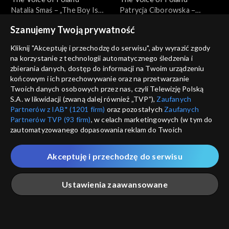
Natalia Smaś – „The Boy Is
Patrycja Ciborowska –
Mine”; „The Voice of Poland”,
„Murder on the Dancefloor”;
Szanujemy Twoją prywatność
Przesłuchania w ciemno, 21
„The Voice of Poland”,
września 2024
Przesłuchania w ciemno, 21
Kliknij "Akceptuję i przechodzę do serwisu", aby wyrazić zgody
września 2024
na korzystanie z technologii automatycznego śledzenia i
zbierania danych, dostęp do informacji na Twoim urządzeniu
końcowym i ich przechowywanie oraz na przetwarzanie
Twoich danych osobowych przez nas, czyli Telewizję Polską
The Voice of Poland
The Voice of Poland
S.A. w likwidacji (zwaną dalej również „TVP”),
Zaufanych
Izabela Płóciennik – „Za
Sylwia Mavambu – „I'm Like a
Partnerów z IAB* (1201 firm)
oraz pozostałych
Zaufanych
późno”; „The Voice of
Bird”; „The Voice of Poland”,
Partnerów TVP (93 firm)
, w celach marketingowych (w tym do
Poland”, Przesłuchania w
Przesłuchania w ciemno, 14
zautomatyzowanego dopasowania reklam do Twoich
ciemno, 14 września 2024
września 2024
zainteresowań i mierzenia ich skuteczności) i pozostałych,
które wskazujemy poniżej, a także zgody na udostępnianie
Akceptuję i przechodzę do serwisu
przez nas identyfikatora PPID do Google.
Twoje dane osobowe zbierane podczas odwiedzania przez
The Voice of Poland
The Voice of Poland
Ustawienia zaawansowane
Ciebie naszych
poszczególnych serwisów
zwanych dalej
Ivan Klymenko – „Jesus to a
Natalia Pycek – „Złamane
„Portalem”, w tym informacje zapisywane za pomocą
Child”; „The Voice of Poland”,
serce jest OK”; „The Voice
technologii takich jak: pliki cookie, sygnalizatory WWW lub
Przesłuchania w ciemno, 14
of Poland”, Przesłuchania w
innych podobnych technologii umożliwiających świadczenie
Główna
Szukaj
Moja lista
Na żywo
Więcej
września 2024
ciemno, 14 września 2024
dopasowanych i bezpiecznych usług, personalizację treści