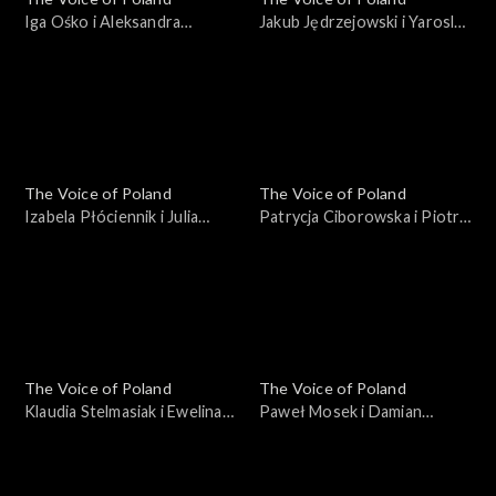
Iga Ośko i Aleksandra
Jakub Jędrzejowski i Yaroslav
Idkowska – „Drivers
Rohalskyi – „Youngblood”;
License”; „The Voice of
„The Voice of Poland”, Bitwy,
Poland”, Bitwy, 26
26 października 2024
października 2024
The Voice of Poland
The Voice of Poland
Izabela Płóciennik i Julia
Patrycja Ciborowska i Piotr
Jadczyszyn – „I Knew You
Sieluk – „One”; „The Voice of
Were Waiting (For Me)”;
Poland”, Bitwy, 26
„The Voice of Poland”, Bitwy,
października 2024
26 października 2024
The Voice of Poland
The Voice of Poland
Klaudia Stelmasiak i Ewelina
Paweł Mosek i Damian
Boczarska – „Decymy”; „The
Szewczyk – „Szare miraże”;
Voice of Poland”, Bitwy, 26
„The Voice of Poland”, Bitwy,
października 2024
26 października 2024