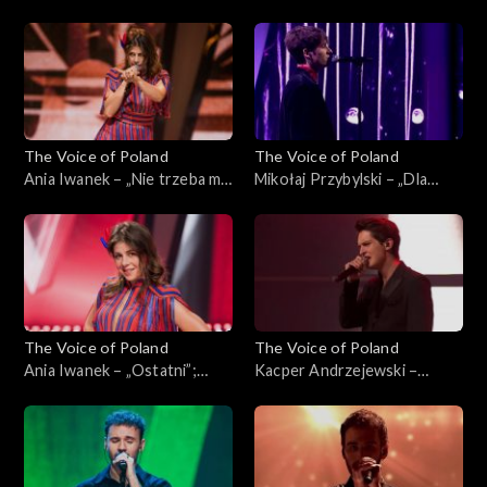
Poland”, Finał, 30 listopada
sam”; „The Voice of Poland”,
2024
Finał, 30 listopada 2024
The Voice of Poland
The Voice of Poland
Ania Iwanek – „Nie trzeba mi
Mikołaj Przybylski – „Dla
nic”; „The Voice of Poland”,
ciebie”; „The Voice of
Finał, 30 listopada 2024
Poland”, Finał, 30 listopada
2024
The Voice of Poland
The Voice of Poland
Ania Iwanek – „Ostatni”;
Kacper Andrzejewski –
„The Voice of Poland”, Finał,
„Początek”; „The Voice of
30 listopada 2024
Poland”, Finał, 30 listopada
2024