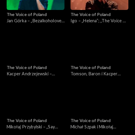
The Voice of Poland
The Voice of Poland
Jan Górka – „Bezalkoholove”;
Igo – „Helena”; „The Voice of
„The Voice of Poland”, Finał,
Poland”, Finał, 30 listopada
30 listopada 2024
2024
The Voice of Poland
The Voice of Poland
Kacper Andrzejewski –
Tomson, Baron i Kacper
„Purple Rain”; „The Voice of
Andrzejewski – „Calling You”;
Poland”, Finał, 30 listopada
„The Voice of Poland”, Finał,
2024
30 listopada 2024
The Voice of Poland
The Voice of Poland
Mikołaj Przybylski – „Say
Michał Szpak i Mikołaj
Something”; „The Voice of
Przybylski – „Sorry Seems to