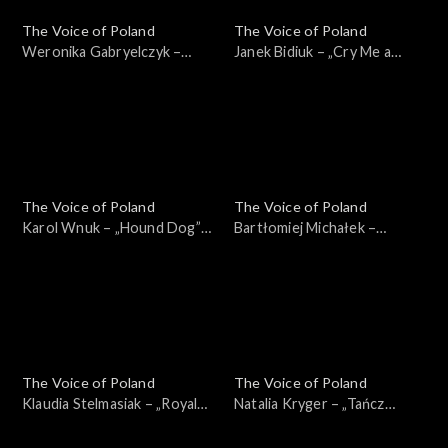
The Voice of Poland
The Voice of Poland
Weronika Gabryelczyk –
Janek Bidiuk – „Cry Me a
„Dance the Night”; „The
River”; „The Voice of Poland”,
Voice of Poland”,
Przesłuchania w ciemno, 28
Przesłuchania w ciemno, 28
września 2024
września 2024
The Voice of Poland
The Voice of Poland
Karol Wnuk – „Hound Dog”;
Bartłomiej Michałek –
„The Voice of Poland”,
„Beautiful Things”;
Przesłuchania w ciemno, 28
Przesłuchania w ciemno, 28
września 2024
września 2024
The Voice of Poland
The Voice of Poland
Klaudia Stelmasiak – „Royals”;
Natalia Kryger – „Tańcz
„The Voice of Poland”,
głupia”; „The Voice of
Przesłuchania w ciemno, 28
Poland”, Przesłuchania w