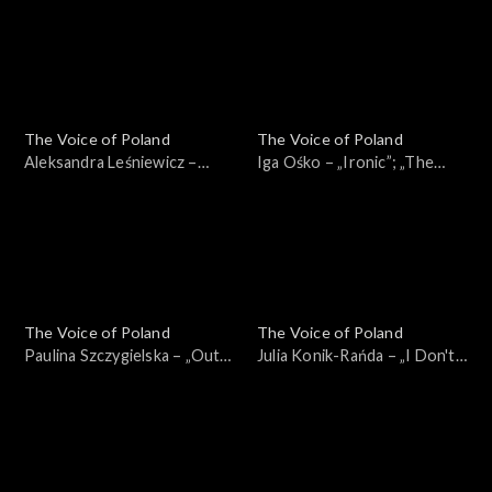
Przesłuchania w ciemno, 5
Poland”, Przesłuchania w
października 2024
ciemno, 5 października 2024
The Voice of Poland
The Voice of Poland
Aleksandra Leśniewicz –
Iga Ośko – „Ironic”; „The
„Warwick Avenue”; „The
Voice of Poland”,
Voice of Poland”,
Przesłuchania w ciemno, 28
Przesłuchania w ciemno, 5
września 2024
października 2024
The Voice of Poland
The Voice of Poland
Paulina Szczygielska – „Out
Julia Konik-Rańda – „I Don't
of Reach”; „The Voice of
Want to Miss a Thing”; „The
Poland”, Przesłuchania w
Voice of Poland”,
ciemno, 28 września 2024
Przesłuchania w ciemno, 28
września 2024