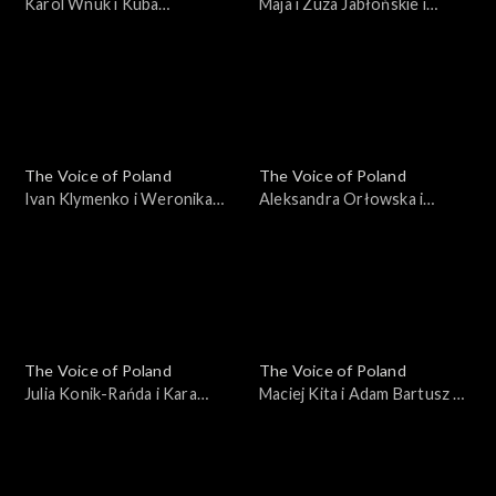
Karol Wnuk i Kuba
Maja i Zuza Jabłońskie i
Anusiewicz – „Broken
Wiktoria Kuczyńska – „2:00”;
Wings”; „The Voice of
„The Voice of Poland”, Bitwy,
Poland”, Bitwy, 19
19 października 2024
października 2024
The Voice of Poland
The Voice of Poland
Ivan Klymenko i Weronika
Aleksandra Orłowska i
Cieślik – „Don't Give Up”;
Natalia Tul – „Tokyo”; „The
„The Voice of Poland”, Bitwy,
Voice of Poland”, Bitwy, 19
19 października 2024
października 2024
The Voice of Poland
The Voice of Poland
Julia Konik-Rańda i Kara
Maciej Kita i Adam Bartusz –
Przytuła – „I Can’t Make You
„mori”; „The Voice of
Love Me”; „The Voice of
Poland”, Bitwy, 12
Poland”, Bitwy, 12
października 2024
października 2024