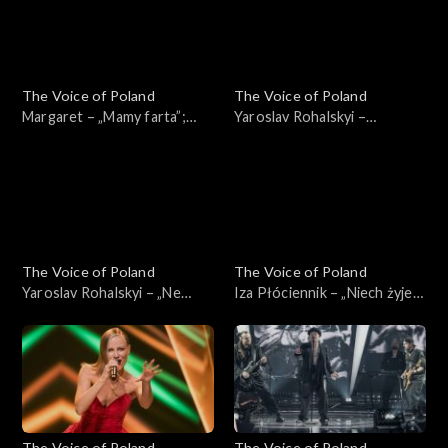
2024
The Voice of Poland
The Voice of Poland
Margaret – „Mamy farta”;
Yaroslav Rohalskyi –
„The Voice of Poland”, Live,
„Dancing on My Own”; „The
23 listopada 2024
Voice of Poland”, Live, 23
listopada 2024
The Voice of Poland
The Voice of Poland
Yaroslav Rohalskyi – „Ne
Iza Płóciennik – „Niech żyje
zabudu”; „The Voice of
bal”; „The Voice of Poland”,
Poland”, Live, 23 listopada
Live, 23 listopada 2024
2024
The Voice of Poland
The Voice of Poland