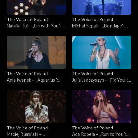
The Voice of Poland
The Voice of Poland
Natalia Tul – „I'm with You”;
Michał Szpak – „Bondage”;
„The Voice of Poland”, Live,
„The Voice of Poland”, Live,
16 listopada 2024
16 listopada 2024
The Voice of Poland
The Voice of Poland
Ania Iwanek – „Aquarius”;
Julia Jadczyszyn – „Fix You”;
„The Voice of Poland”, Live, 9
„The Voice of Poland”, Live, 9
listopada 2024
listopada 2024
The Voice of Poland
The Voice of Poland
Maciej Rumiński –
Ada Ropela – „Run to You”;