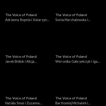
The Voice of Poland
The Voice of Poland
Adrianna Ropela i Katarzyna
Sonia Marchalewska i
Jezior – „That’s What
Wiktoria Cetera – „Jezioro
Friends Are For”; „The Voice
szczęścia”; „The Voice of
of Poland”, Bitwy, 12
Poland”, Bitwy, 12
października 2024
października 2024
The Voice of Poland
The Voice of Poland
Janek Bidiuk i Alicja
Weronika Gabryelczyk i Iga
Kalinowska – „Mercy”; „The
Lewandowska – „I See Red”;
Voice of Poland”, Bitwy, 12
„The Voice of Poland”, Bitwy,
października 2024
12 października 2024
The Voice of Poland
The Voice of Poland
Natalia Smaś i Zuzanna
Bartłomiej Michałek i