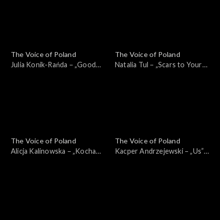
2024
The Voice of Poland
The Voice of Poland
Julia Konik-Rańda – „Good
Natalia Tul – „Scars to Your
Luck”; „The Voice of Poland”,
Beautiful”; „The Voice of
Nokaut, 2 listopada 2024
Poland”, Nokaut, 2 listopada
2024
The Voice of Poland
The Voice of Poland
Alicja Kalinowska – „Kocham
Kacper Andrzejewski – „Us”;
cię, kochanie moje”; „The
„The Voice of Poland”,
Voice of Poland”, Nokaut, 2
Nokaut, 2 listopada 2024
listopada 2024