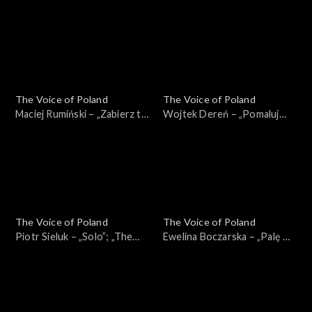
Wajdzik – „Razem
Martyna Dobrogowska –
zestarzejemy się”; „The
„Die with a Smile”; „The Voice
Voice of Poland”, Bitwy, 12
of Poland”, Bitwy, 12
października 2024
października 2024
The Voice of Poland
The Voice of Poland
Maciej Rumiński – „Zabierz tę
Wojtek Dereń – „Pomaluj
miłość”; „The Voice of
moje sny”; „The Voice of
Poland”, Przesłuchania w
Poland”, Przesłuchania w
ciemno, 5 października 2024
ciemno, 5 października 2024
The Voice of Poland
The Voice of Poland
Piotr Sieluk – „Solo”; „The
Ewelina Boczarska – „Palę w
Voice of Poland”,
oknie”; „The Voice of
Przesłuchania w ciemno, 5
Poland”, Przesłuchania w
października 2024
ciemno, 5 października 2024