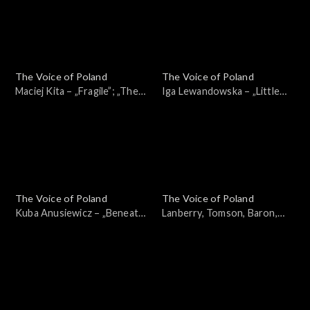
września 2024
ciemno, 28 września 2024
The Voice of Poland
The Voice of Poland
Maciej Kita – „Fragile”; „The
Iga Lewandowska – „Little
Voice of Poland”,
Lies”; „The Voice of Poland”,
Przesłuchania w ciemno, 28
Przesłuchania w ciemno, 28
września 2024
września 2024
The Voice of Poland
The Voice of Poland
Kuba Anusiewicz – „Beneath
Lanberry, Tomson, Baron,
Your Beautiful”; „The Voice
Michał Szpak –
of Poland”, Przesłuchania w
„Nieśmiertelni”
ciemno, 28 września 2024