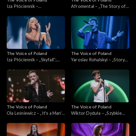
Iza Płóciennik –
Afromental – „The Story of
„Zaryzykuję”; „The Voice of
My Life”; „The Voice of
Poland”, Live, 23 listopada
Poland”, Live, 23 listopada
2024
2024
The Voice of Poland
The Voice of Poland
Iza Płóciennik – „Skyfall”;
Yaroslav Rohalskyi – „Story
„The Voice of Poland”, Live,
of My Life”; „The Voice of
16 listopada 2024
Poland”, Live, 16 listopada
2024
The Voice of Poland
The Voice of Poland
Ola Leśniewicz – „It's a Man's
Wiktor Dyduła – „Szybkie
Man's Man's World”; „The
tempo”; „The Voice of
Voice of Poland”, Live, 16
Poland”, Live, 16 listopada
listopada 2024
2024