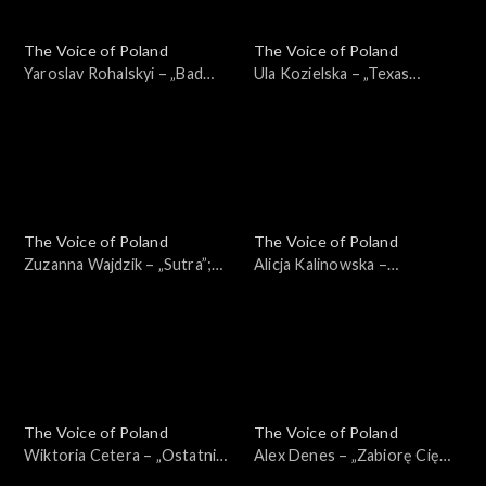
The Voice of Poland
The Voice of Poland
Yaroslav Rohalskyi – „Bad
Ula Kozielska – „Texas
Day”; „The Voice of Poland”,
Hold'Em”; „The Voice of
Przesłuchania w ciemno, 5
Poland”, Przesłuchania w
października 2024
ciemno, 5 października 2024
The Voice of Poland
The Voice of Poland
Zuzanna Wajdzik – „Sutra”;
Alicja Kalinowska –
„The Voice of Poland”,
„Nazywam się niebo”; „The
Przesłuchania w ciemno, 5
Voice of Poland”,
października 2024
Przesłuchania w ciemno, 5
października 2024
The Voice of Poland
The Voice of Poland
Wiktoria Cetera – „Ostatni”;
Alex Denes – „Zabiorę Cię
„The Voice of Poland”,
właśnie tam”; „The Voice of