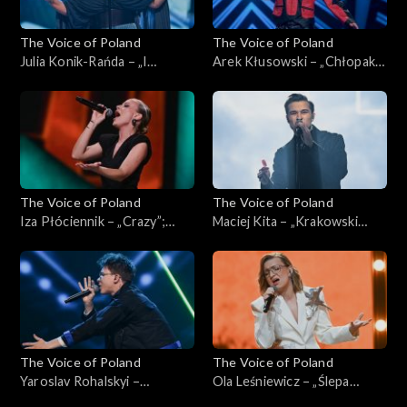
The Voice of Poland
The Voice of Poland
Julia Konik-Rańda – „I
Arek Kłusowski – „Chłopak z
Surrender”; „The Voice of
sąsiedztwa”; „The Voice of
Poland”, Live, 9 listopada
Poland”, Live, 9 listopada
2024
2024
The Voice of Poland
The Voice of Poland
Iza Płóciennik – „Crazy”;
Maciej Kita – „Krakowski
„The Voice of Poland”, Live, 9
spleen”; „The Voice of
listopada 2024
Poland”, Live, 9 listopada
2024
The Voice of Poland
The Voice of Poland
Yaroslav Rohalskyi –
Ola Leśniewicz – „Ślepa
„Stefania”; „The Voice of
miłość”; „The Voice of