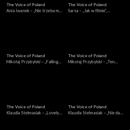
The Voice of Poland
The Voice of Poland
Ania Iwanek – „Nie trzeba mi
Sarsa – „Jak w filmie”,
nic”; „The Voice of Poland”,
„PUCH”; „The Voice of
Live, 23 listopada 2024
Poland”, Live, 23 listopada
2024
The Voice of Poland
The Voice of Poland
Mikołaj Przybylski – „Falling”;
Mikołaj Przybylski – „Ten
„The Voice of Poland”, Live,
sam”; „The Voice of Poland”,
23 listopada 2024
Live, 23 listopada 2024
The Voice of Poland
The Voice of Poland
Klaudia Stelmasiak – „Lovely”;
Klaudia Stelmasiak – „Nie daj
„The Voice of Poland”, Live,
mi odejść”; „The Voice of
23 listopada 2024
Poland”, Live, 23 listopada