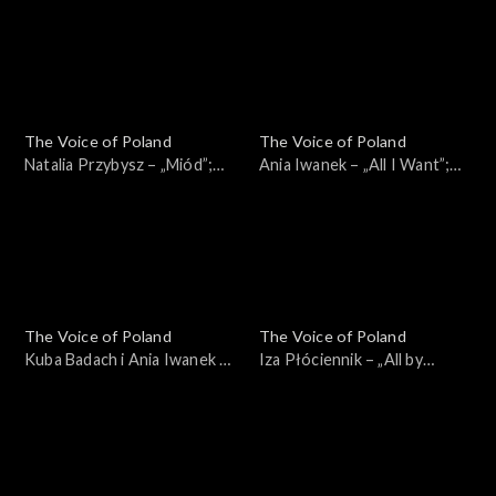
Poland”, Finał, 30 listopada
Be the Hardest Word”; „The
2024
Voice of Poland”, Finał, 30
listopada 2024
The Voice of Poland
The Voice of Poland
Natalia Przybysz – „Miód”;
Ania Iwanek – „All I Want”;
„The Voice of Poland”, Finał,
„The Voice of Poland”, Finał,
30 listopada 2024
30 listopada 2024
The Voice of Poland
The Voice of Poland
Kuba Badach i Ania Iwanek –
Iza Płóciennik – „All by
„Love Never Felt So Good”;
Myself”; „The Voice of
„The Voice of Poland”, Finał,
Poland”, Finał, 30 listopada
30 listopada 2024
2024