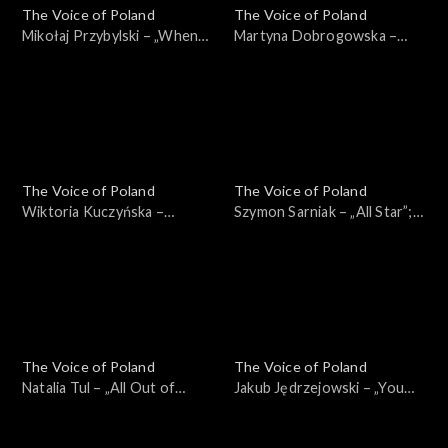
The Voice of Poland
The Voice of Poland
Mikołaj Przybylski – „When
Martyna Dobrogowska –
You Say Nothing at All”; „The
„Tell Me You Love Me”; „The
Voice of Poland”,
Voice of Poland”,
Przesłuchania w ciemno, 21
Przesłuchania w ciemno, 21
września 2024
września 2024
The Voice of Poland
The Voice of Poland
Wiktoria Kuczyńska –
Szymon Sarniak – „All Star”;
„Dancing Queen”; „The Voice
„The Voice of Poland”,
of Poland”, Przesłuchania w
Przesłuchania w ciemno, 21
ciemno, 21 września 2024
września 2024
The Voice of Poland
The Voice of Poland
Natalia Tul – „All Out of
Jakub Jędrzejowski – „You
Fight”; „The Voice of Poland”,
Are the Reason”; „The Voice
Przesłuchania w ciemno, 21
of Poland”, Przesłuchania w