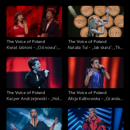
„Przypływy”; „The Voice of
„The Voice of Poland”, Live, 9
Poland”, Live, 9 listopada
listopada 2024
2024
The Voice of Poland
The Voice of Poland
Kwiat Jabłoni – „Od nowa”;
Natalia Tul – „Jak skała”; „The
„The Voice of Poland”, Live, 9
Voice of Poland”, Live, 9
listopada 2024
listopada 2024
The Voice of Poland
The Voice of Poland
Kacper Andrzejewski – „Hold
Alicja Kalinowska – „Granda”;
Back the River”; „The Voice
„The Voice of Poland”, Live, 9
of Poland”, Live, 9 listopada
listopada 2024
2024