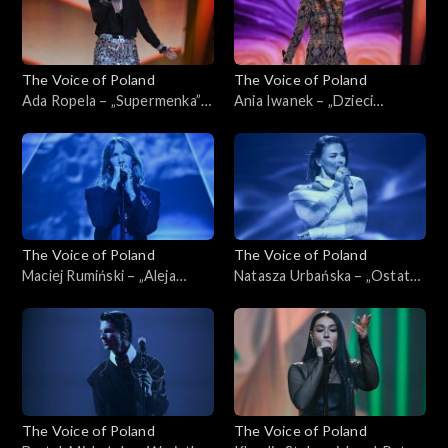
The Voice of Poland
The Voice of Poland
Ada Ropela – „Supermenka”;
Ania Iwanek – „Dzieci
„The Voice of Poland”, Live,
malarzy”; „The Voice of
16 listopada 2024
Poland”, Live, 16 listopada
2024
The Voice of Poland
The Voice of Poland
Maciej Rumiński – „Aleja
Natasza Urbańska – „Ostatni
gwiazd”; „The Voice of
raz”; „The Voice of Poland”,
Poland”, Live, 16 listopada
Live, 16 listopada 2024
2024
The Voice of Poland
The Voice of Poland