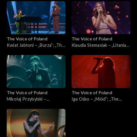
Poland”, Live, 9 listopada
Poland”, Live, 9 listopada
2024
2024
The Voice of Poland
The Voice of Poland
Kwiat Jabłoni – „Burza”; „The
Klaudia Stemasiak – „Litania”;
Voice of Poland”, Live, 9
„The Voice of Poland”, Live, 9
listopada 2024
listopada 2024
The Voice of Poland
The Voice of Poland
Mikołaj Przybylski –
Iga Ośko – „Miód”; „The
„Scarlett”; „The Voice of
Voice of Poland”, Live, 9
Poland”, Live, 9 listopada
listopada 2024
2024