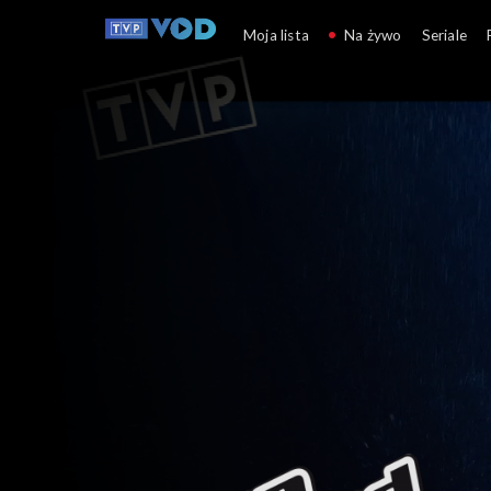
The Voice of Poland
Moja lista
Na żywo
Seriale