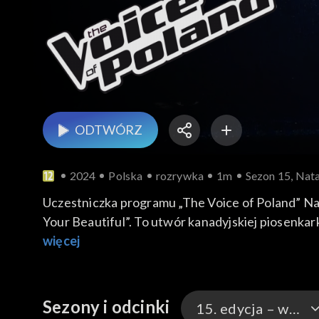
ODTWÓRZ
2024
Polska
rozrywka
1m
Sezon 15, Nata
Uczestniczka programu „The Voice of Poland” Na
Your Beautiful”. To utwór kanadyjskiej piosenkarki i autorki tekstów Alessii Cary z jej debi
swoją wersję przeboju wykonała 2 listopada 202
więcej
Sezony i odcinki
15. edycja – występy