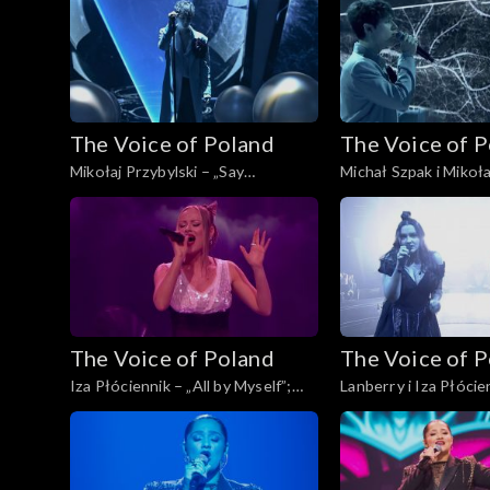
Finał, 30 listopada 2024
listopada 2024
The Voice of Poland
The Voice of 
Mikołaj Przybylski – „Say
Michał Szpak i Mikoła
Something”; „The Voice of Poland”,
„Sorry Seems to Be 
Finał, 30 listopada 2024
Word”; „The Voice of
Finał, 30 listopada 2
The Voice of Poland
The Voice of 
Iza Płóciennik – „All by Myself”;
Lanberry i Iza Płócie
„The Voice of Poland”, Finał, 30
„Creep”; „The Voice o
listopada 2024
Finał, 30 listopada 2