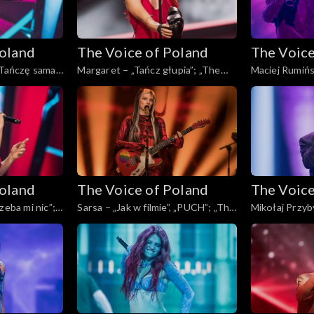
Poland
The Voice of Poland
The Voice
„Tańczę sama”;
Margaret – „Tańcz głupia”; „The
Maciej Rumińsk
, Live, 23
Voice of Poland”, Live, 23 listopada
„The Voice of 
2024
listopada 202
Poland
The Voice of Poland
The Voice
zeba mi nic”;
Sarsa – „Jak w filmie”, „PUCH”; „The
Mikołaj Przyby
, Live, 23
Voice of Poland”, Live, 23 listopada
Voice of Polan
2024
2024