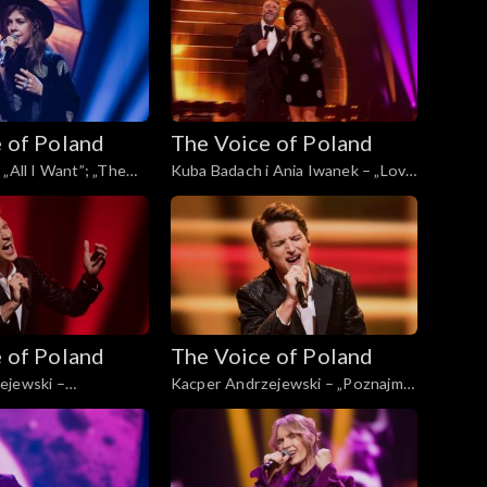
2024
Voice of Poland”, Finał, 30
listopada 2024
 of Poland
The Voice of Poland
„All I Want”; „The
Kuba Badach i Ania Iwanek – „Love
d”, Finał, 30
Never Felt So Good”; „The Voice
4
of Poland”, Finał, 30 listopada 2024
 of Poland
The Voice of Poland
ejewski –
Kacper Andrzejewski – „Poznajmy
„The Voice of Poland”,
się”; „The Voice of Poland”, Live, 23
pada 2024
listopada 2024