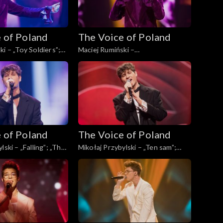
 of Poland
The Voice of Poland
i – „Toy Soldiers”;
Maciej Rumiński –
Poland”, Live, 23
„Dwuznaczności”; „The Voice of
4
Poland”, Live, 23 listopada 2024
 of Poland
The Voice of Poland
lski – „Falling”; „The
Mikołaj Przybylski – „Ten sam”;
d”, Live, 23 listopada
„The Voice of Poland”, Live, 23
listopada 2024