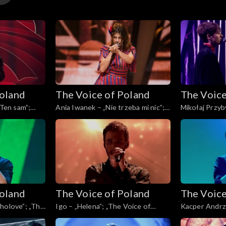
y
Poland
The Voice of Poland
The Voice
y
„Ten sam”;
Ania Iwanek – „Nie trzeba mi nic”;
Mikołaj Przyby
, Finał, 30
„The Voice of Poland”, Finał, 30
„The Voice of 
listopada 2024
listopada 202
Poland
The Voice of Poland
The Voice
holove”; „The
Igo – „Helena”; „The Voice of
Kacper Andrz
ł, 30
Poland”, Finał, 30 listopada 2024
Rain”; „The Vo