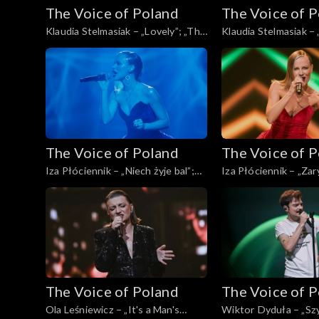
The Voice of Poland
The Voice of 
Klaudia Stelmasiak – „Lovely”; „The
Klaudia Stelmasiak – 
Voice of Poland”, Live, 23 listopada
odejść”; „The Voice o
2024
Live, 23 listopada 20
The Voice of Poland
The Voice of 
Iza Płóciennik – „Niech żyje bal”;
Iza Płóciennik – „Zar
„The Voice of Poland”, Live, 23
Voice of Poland”, Liv
listopada 2024
2024
The Voice of Poland
The Voice of 
Ola Leśniewicz – „It's a Man's
Wiktor Dyduła – „Sz