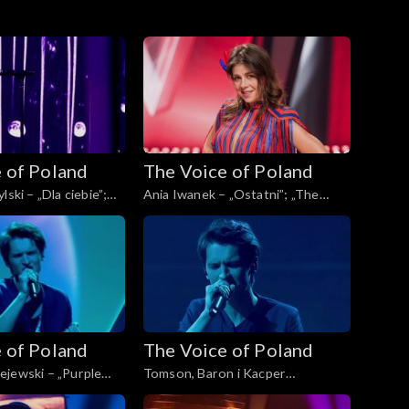
 of Poland
The Voice of Poland
lski – „Dla ciebie”;
Ania Iwanek – „Ostatni”; „The
Poland”, Finał, 30
Voice of Poland”, Finał, 30
4
listopada 2024
 of Poland
The Voice of Poland
ejewski – „Purple
Tomson, Baron i Kacper
ice of Poland”, Finał,
Andrzejewski – „Calling You”; „The