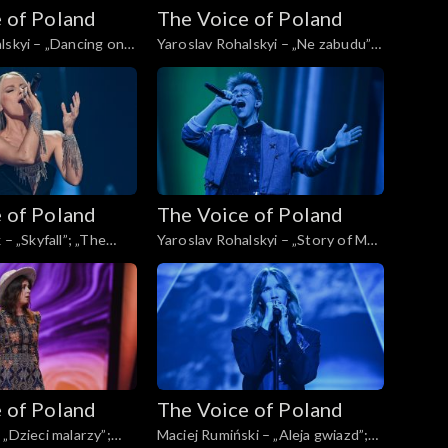
 of Poland
The Voice of Poland
lskyi – „Dancing on
Yaroslav Rohalskyi – „Ne zabudu”;
 Voice of Poland”,
„The Voice of Poland”, Live, 23
pada 2024
listopada 2024
 of Poland
The Voice of Poland
 – „Skyfall”; „The
Yaroslav Rohalskyi – „Story of My
d”, Live, 16 listopada
Life”; „The Voice of Poland”, Live,
16 listopada 2024
 of Poland
The Voice of Poland
 „Dzieci malarzy”;
Maciej Rumiński – „Aleja gwiazd”;