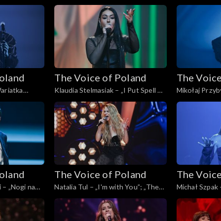
, Live, 16
Voice of Poland”, Live, 16 listopada
„The Voice of 
2024
listopada 202
Poland
The Voice of Poland
The Voice
ariatka
Klaudia Stelmasiak – „I Put Spell on
Mikołaj Przyb
f Poland”,
You”; „The Voice of Poland”, Live,
„The Voice of 
24
16 listopada 2024
listopada 202
Poland
The Voice of Poland
The Voice
 – „Nogi na
Natalia Tul – „I'm with You”; „The
Michał Szpak 
oland”, Live,
Voice of Poland”, Live, 16 listopada
Voice of Polan
2024
2024