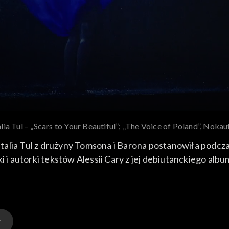
lia Tul – „Scars to Your Beautiful”; „The Voice of Poland”, Nokau
talia Tul z drużyny Tomsona i Barona postanowiła podcz
utanckiego albumu studyjnego „Know-It-All” z 2015 roku. Tul
4 roku na antenie TVP2.