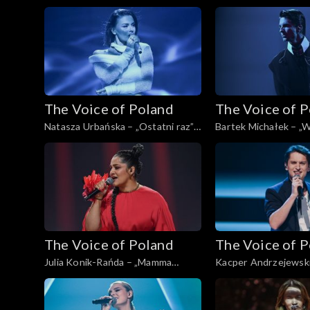
Man's Man's World”; „The Voice of
„The Voice of Poland”
Poland”, Live, 16 listopada 2024
listopada 2024
The Voice of Poland
The Voice of 
Natasza Urbańska – „Ostatni raz”;
Bartek Michałek – „W
„The Voice of Poland”, Live, 16
tańczy”; „The Voice o
listopada 2024
Live, 16 listopada 20
The Voice of Poland
The Voice of 
Julia Konik-Rańda – „Mamma
Kacper Andrzejewski
Knows Best”; „The Voice of
stół”; „The Voice of P
Poland”, Live, 16 listopada 2024
16 listopada 2024