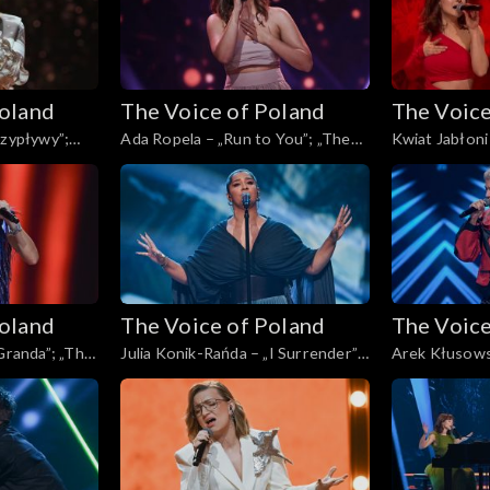
Poland
The Voice of Poland
The Voice
rzypływy”;
Ada Ropela – „Run to You”; „The
Kwiat Jabłoni
, Live, 9
Voice of Poland”, Live, 9 listopada
Voice of Polan
2024
2024
Poland
The Voice of Poland
The Voice
„Granda”; „The
Julia Konik-Rańda – „I Surrender”;
Arek Kłusows
, 9 listopada
„The Voice of Poland”, Live, 9
sąsiedztwa”; 
listopada 2024
Poland”, Live,