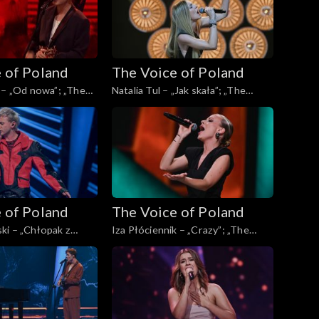
 of Poland
The Voice of Poland
 – „Od nowa”; „The
Natalia Tul – „Jak skała”; „The
d”, Live, 9 listopada
Voice of Poland”, Live, 9 listopada
2024
 of Poland
The Voice of Poland
ki – „Chłopak z
Iza Płóciennik – „Crazy”; „The
„The Voice of
Voice of Poland”, Live, 9 listopada
 9 listopada 2024
2024