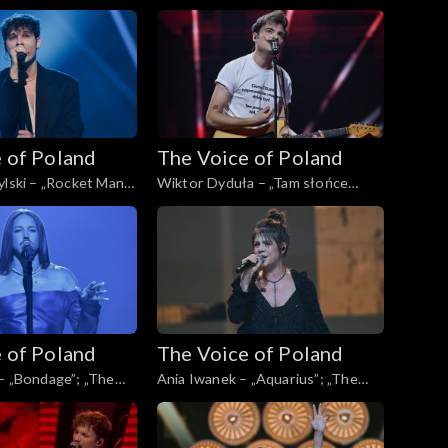
Poland”, Live, 16
„The Voice of Poland”, Live, 16
4
listopada 2024
 of Poland
The Voice of Poland
ylski – „Rocket Man”;
Wiktor Dyduła – „Tam słońce
Poland”, Live, 16
gdzie my”; „The Voice of Poland”,
4
Live, 16 listopada 2024
 of Poland
The Voice of Poland
– „Bondage”; „The
Ania Iwanek – „Aquarius”; „The
d”, Live, 16 listopada
Voice of Poland”, Live, 9 listopada
2024