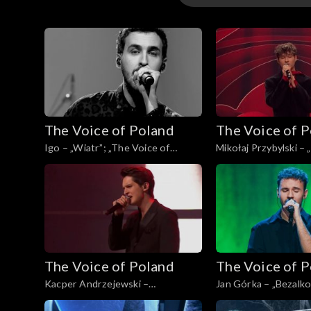
16. edycja – występ
16. edycja
15. edycja
The Voice of Poland
The Voice of 
15. edycja – występ
Igo – „Wiatr”; „The Voice of
Mikołaj Przybylski – 
Poland”, Finał, 30 listopada 2024
„The Voice of Poland”
listopada 2024
The Voice of Poland
The Voice of 
Kacper Andrzejewski –
Jan Górka – „Bezalko
„Początek”; „The Voice of Poland”,
Voice of Poland”, Fina