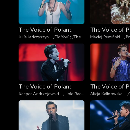
The Voice of Poland
The Voice of 
Julia Jadczyszyn – „Fix You”; „The
Maciej Rumiński – „P
Voice of Poland”, Live, 9 listopada
„The Voice of Poland”
2024
listopada 2024
The Voice of Poland
The Voice of 
Kacper Andrzejewski – „Hold Back
Alicja Kalinowska – 
the River”; „The Voice of Poland”,
Voice of Poland”, Live
Live, 9 listopada 2024
2024