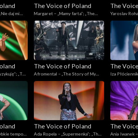
Poland
The Voice of Poland
The Voice
„Nie daj mi
Margaret – „Mamy farta”; „The
Yaroslav Roha
f Poland”,
Voice of Poland”, Live, 23 listopada
My Own”; „The
24
2024
Live, 23 listo
Poland
The Voice of Poland
The Voice
yzykuję”; „The
Afromental – „The Story of My
Iza Płóciennik
e, 23 listopada
Life”; „The Voice of Poland”, Live,
Voice of Polan
23 listopada 2024
2024
Poland
The Voice of Poland
The Voice
ybkie tempo”;
Ada Ropela – „Supermenka”; „The
Ania Iwanek –