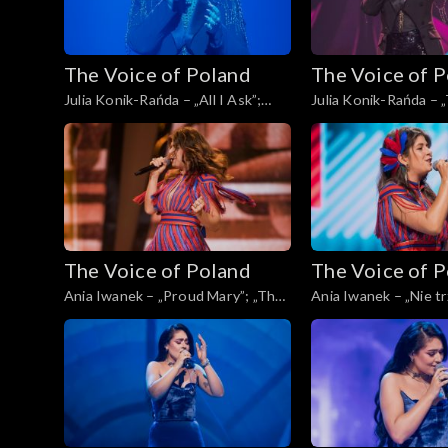
The Voice of Poland
The Voice of 
Julia Konik-Rańda – „All I Ask”;
Julia Konik-Rańda – 
„The Voice of Poland”, Live, 23
„The Voice of Poland”
listopada 2024
listopada 2024
The Voice of Poland
The Voice of 
Ania Iwanek – „Proud Mary”; „The
Ania Iwanek – „Nie tr
Voice of Poland”, Live, 23 listopada
„The Voice of Poland”
2024
listopada 2024