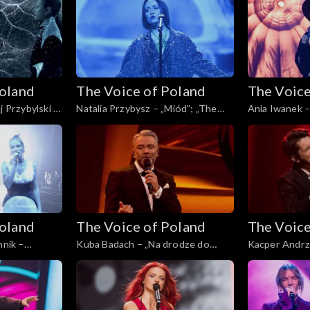
30 listopada 
Poland
The Voice of Poland
The Voice
j Przybylski –
Natalia Przybysz – „Miód”; „The
Ania Iwanek – 
the Hardest
Voice of Poland”, Finał, 30
Voice of Polan
 Poland”,
listopada 2024
listopada 202
024
Poland
The Voice of Poland
The Voice
nnik –
Kuba Badach – „Na drodze do
Kacper Andrz
f Poland”,
wspomnień”; „The Voice of
„Yesterday”; 
024
Poland”, Finał, 30 listopada 2024
Live, 23 listo