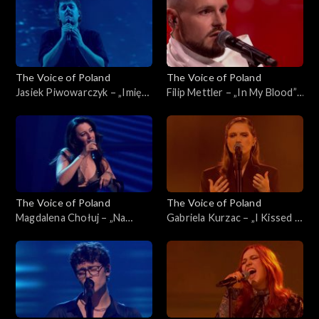
listopada 2025
The Voice of Poland
The Voice of Poland
Jasiek Piwowarczyk – „Imię
Filip Mettler – „In My Blood”,
deszczu”, „The Voice of
„The Voice of Poland”, Live 1,
Poland”, Live 1, 8 listopada
8 listopada 2025
2025
The Voice of Poland
The Voice of Poland
Magdalena Chołuj – „Na
Gabriela Kurzac – „I Kissed a
kolana”, „The Voice of
Girl”, „The Voice of Poland”,
Poland”, Live 1, 8 listopada
Live 1, 8 listopada 2025
2025