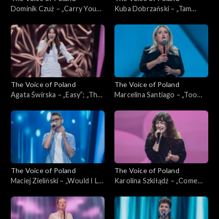
Dominik Czuż – „Carry You
Kuba Dobrzański – „Tam
Home”; „The Voice of
słońce, gdzie my”; „The Voice
Poland”, Przesłuchania w
of Poland”, Przesłuchania w
ciemno, 4 października 2025
ciemno, 4 października 2025
The Voice of Poland
The Voice of Poland
Agata Świrska – „Easy”; „The
Marcelina Santiago – „Too
Voice of Poland”,
Lost in You”; „The Voice of
Przesłuchania w ciemno, 4
Poland”, Przesłuchania w
października 2025
ciemno, 4 października 2025
The Voice of Poland
The Voice of Poland
Maciej Zieliński – „Would I Lie
Karolina Szkiłądź – „Come
to You?”; „The Voice of
Away with Me”; „The Voice
Poland”, Przesłuchania w
of Poland”, Przesłuchania w
ciemno, 4 października 2025
ciemno, 4 października 2025