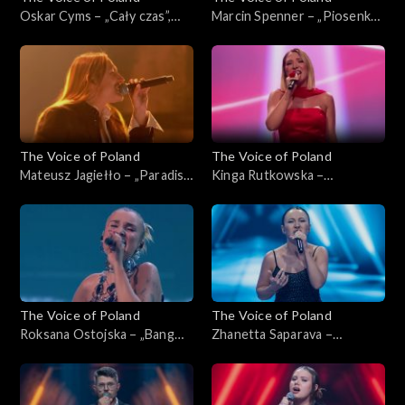
Oskar Cyms – „Cały czas”,
Marcin Spenner – „Piosenka
„The Voice of Poland”, Live 1,
księżycowa”, „The Voice of
8 listopada 2025
Poland”, Live 1, 8 listopada
2025
The Voice of Poland
The Voice of Poland
Mateusz Jagiełło – „Paradise
Kinga Rutkowska –
City”, „The Voice of Poland”,
„Odkryjemy miłość nieznaną”,
Live 1, 8 listopada 2025
„The Voice of Poland”, Live 1,
8 listopada 2025
The Voice of Poland
The Voice of Poland
Roksana Ostojska – „Bang
Zhanetta Saparava –
Bang”, „The Voice of Poland”,
„Addicted to You”, „The
Live 1, 8 listopada 2025
Voice of Poland”, Nokaut, 1
listopada 2025