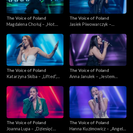
The Voice of Poland
The Voice of Poland
Magdalena Chołuj – „Hot
Jasiek Piwowarczyk –
Right Now”, „The Voice of
„Glimpse of Us”, „The Voice
Poland”, Nokaut, 1 listopada
of Poland”, Nokaut, 1
2025
listopada 2025
The Voice of Poland
The Voice of Poland
Katarzyna Skiba – „Lifted”,
Anna Janulek – „Jestem
„The Voice of Poland”,
kobietą”, „The Voice of
Nokaut, 1 listopada 2025
Poland”, Nokaut, 1 listopada
2025
The Voice of Poland
The Voice of Poland
Joanna Lupa – „Dziesięć
Hanna Kuzimowicz – „Angel”,