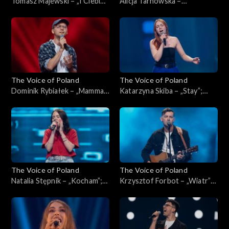
Tomasz Majewski – „I Ciebie
Alicja Tarnowska –
też, bardzo”; „The Voice of
„Inspirations”; „The Voice of
Poland”, Przesłuchania w
Poland”, Przesłuchania w
ciemno, 4 października 2025
ciemno, 4 października 2025
The Voice of Poland
The Voice of Poland
Dominik Rybiałek – „Mamma
Katarzyna Skiba – „Stay”;
Mia”; „The Voice of Poland”,
„The Voice of Poland”,
Przesłuchania w ciemno, 4
Przesłuchania w ciemno, 4
października 2025
października 2025
The Voice of Poland
The Voice of Poland
Natalia Stępnik – „Kocham”;
Krzysztof Forbot – „Wiatr”;
„The Voice of Poland”,
„The Voice of Poland”,
Przesłuchania w ciemno, 27
Przesłuchania w ciemno, 27
września 2025
września 2025