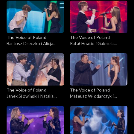
Nokaut, 1 listopada 2025
Nokaut, 1 listopada 2025
The Voice of Poland
The Voice of Poland
Bartosz Dreczko i Alicja
Rafał Hnatio i Gabriela
Tarnowska – „Nie mówię tak,
Kurzac – „Wynalazek Filipa
nie mówię nie”, „The Voice of
Golarza”, „The Voice of
Poland”, Bitwy, 25
Poland”, Bitwy, 25
października 2025
października 2025
The Voice of Poland
The Voice of Poland
Janek Słowiński i Natalia
Mateusz Włodarczyk i
Stępnik – „Have You Ever
Katarzyna Skiba – „Cold”,
Seen the Rain”, „The Voice of
„The Voice of Poland”, Bitwy,
Poland”, Bitwy, 25
25 października 2025
października 2025