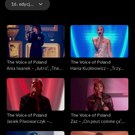
16. edycja – występy
16. edycja – występy
16. edycja
15. edycja
The Voice of Poland
The Voice of Poland
15. edycja – występy
Ania Iwanek – „Jutro”, „The
Hania Kuzimowicz – „Trzy
Voice of Poland”, Finał, 29
razy bardziej”, „The Voice of
listopada 2025
Poland”, Finał, 29 listopada
2025
The Voice of Poland
The Voice of Poland
Jasiek Piwowarczyk –
Zaz – „On peut comme ça”,
„Ushuaia”, „The Voice of
„The Voice of Poland”, Finał,
Poland”, Finał, 29 listopada
29 listopada 2025