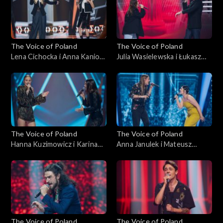
października 2025
października 2025
The Voice of Poland
The Voice of Poland
Lena Cichocka i Anna Kaniok
Julia Wasielewska i Łukasz
– „Anxiety”; „The Voice of
Reks – „O niebo lepiej”; „The
Poland”, Bitwy, 11
Voice of Poland”, Bitwy, 11
października 2025
października 2025
The Voice of Poland
The Voice of Poland
Hanna Kuzimowicz i Karina
Anna Janulek i Mateusz
Reske-Chojnacka – „Need
Jagiełło – „Natural”; „The
You Now”; „The Voice of
Voice of Poland”, Bitwy, 11
Poland”, Bitwy, 11
października 2025
października 2025
The Voice of Poland
The Voice of Poland