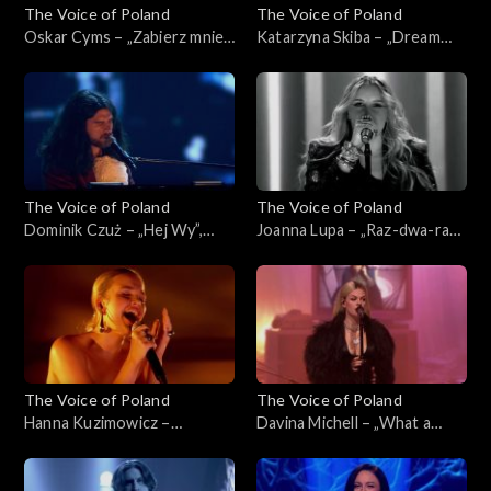
The Voice of Poland
The Voice of Poland
Oskar Cyms – „Zabierz mnie”,
Katarzyna Skiba – „Dream
„The Voice of Poland”, Live 1,
On”, „The Voice of Poland”,
8 listopada 2025
Live 1, 8 listopada 2025
The Voice of Poland
The Voice of Poland
Dominik Czuż – „Hej Wy”,
Joanna Lupa – „Raz-dwa-raz-
„The Voice of Poland”, Live 1,
dwa”, „The Voice of Poland”,
8 listopada 2025
Live 1, 8 listopada 2025
The Voice of Poland
The Voice of Poland
Hanna Kuzimowicz –
Davina Michell – „What a
„Running Up That Hill”, „The
Woman”, „The Voice of
Voice of Poland”, Live 1, 8
Poland”, Live 1, 8 listopada