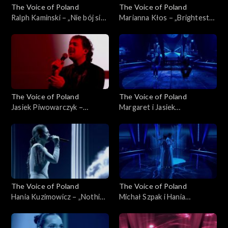
The Voice of Poland
The Voice of Poland
Ralph Kaminski – „Nie bój się
Marianna Kłos – „Brightest
na zapas!'”, „The Voice of
Light”, „The Voice of Poland”,
Poland”, Finał, 29 listopada
Finał, 29 listopada 2025
2025
The Voice of Poland
The Voice of Poland
Jasiek Piwowarczyk –
Margaret i Jasiek
„Bohemian Rhapsody”, „The
Piwowarczyk – „Kochana”,
Voice of Poland”, Finał, 29
„The Voice of Poland”, Finał,
listopada 2025
29 listopada 2025
The Voice of Poland
The Voice of Poland
Hania Kuzimowicz – „Nothing
Michał Szpak i Hania
Compares 2U”, „The Voice of
Kuzimowicz – „E più ti penso”,
Poland”, Finał, 29 listopada
„The Voice of Poland”, Finał,