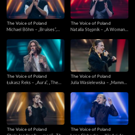
The Voice of Poland
The Voice of Poland
Michael Böhm – „Bruises”,
Natalia Stępnik – „A Woman's
„The Voice of Poland”,
Worth”, „The Voice of
Nokaut, 1 listopada 2025
Poland”, Nokaut, 1 listopada
2025
The Voice of Poland
The Voice of Poland
Łukasz Reks – „Aura”, „The
Julia Wasielewska – „Mamma
Voice of Poland”, Nokaut, 1
Knows Best”, „The Voice of
listopada 2025
Poland”, Nokaut, 1 listopada
2025
The Voice of Poland
The Voice of Poland