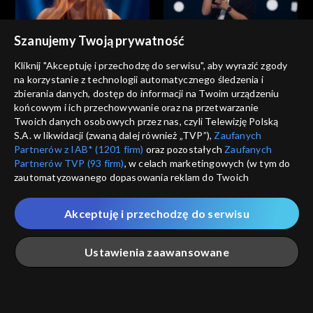
Szanujemy Twoją prywatność
The Voice of Poland
The Voice of Poland
Ola Januszewska – „Zanim
Stanisław Łukoński – „Było
Kliknij "Akceptuję i przechodzę do serwisu", aby wyrazić zgody
zrozumiesz”; „The Voice of
miło”; „The Voice of Poland”,
na korzystanie z technologii automatycznego śledzenia i
Poland”, Przesłuchania w
Przesłuchania w ciemno, 27
zbierania danych, dostęp do informacji na Twoim urządzeniu
ciemno, 27 września 2025
września 2025
końcowym i ich przechowywanie oraz na przetwarzanie
Twoich danych osobowych przez nas, czyli Telewizję Polską
S.A. w likwidacji (zwaną dalej również „TVP”),
Zaufanych
Partnerów z IAB* (1201 firm)
oraz pozostałych
Zaufanych
Partnerów TVP (93 firm)
, w celach marketingowych (w tym do
The Voice of Poland
The Voice of Poland
zautomatyzowanego dopasowania reklam do Twoich
Kornelia Markuszewska –
Janek Słowiński – „Sittin’ on
zainteresowań i mierzenia ich skuteczności) i pozostałych,
„Training Season”; „The Voice
the Dock of the Bay”; „The
które wskazujemy poniżej, a także zgody na udostępnianie
of Poland”, Przesłuchania w
Voice of Poland”,
Akceptuję i przechodzę do serwisu
przez nas identyfikatora PPID do Google.
ciemno, 27 września 2025
Przesłuchania w ciemno, 27
września 2025
Twoje dane osobowe zbierane podczas odwiedzania przez
Ustawienia zaawansowane
Ciebie naszych
poszczególnych serwisów
zwanych dalej
„Portalem”, w tym informacje zapisywane za pomocą
technologii takich jak: pliki cookie, sygnalizatory WWW lub
The Voice of Poland
The Voice of Poland
innych podobnych technologii umożliwiających świadczenie
Główna
Szukaj
Moja lista
Na żywo
Więcej
Anna Kaniok – „I Am
Filip Mettler – „Ordinary”;
dopasowanych i bezpiecznych usług, personalizację treści