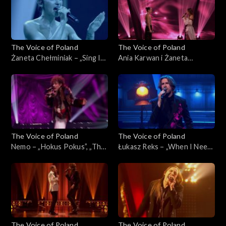
2025
29 listopada 2025
The Voice of Poland
The Voice of Poland
Żaneta Chełminiak – „Sing It
Ania Karwan i Żaneta
Back”, „The Voice of Poland”,
Chełminiak – „I Wanna Dance
Finał, 29 listopada 2025
with Somebody”, „The Voice
of Poland”, Finał, 29
listopada 2025
The Voice of Poland
The Voice of Poland
Nemo – „Hokus Pokus”, „The
Łukasz Reks – „When I Need
Voice of Poland”, Finał, 29
You”, „The Voice of Poland”,
listopada 2025
Finał, 29 listopada 2025
The Voice of Poland
The Voice of Poland