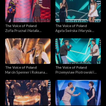
Voice of Poland”, Bitwy, 18
października 2025
października 2025
The Voice of Poland
The Voice of Poland
Zofia Prucnal i Natalia
Agata Świrska i Marysia
Mikołajec – „Unwritten”;
Sawicka – „Samoloty”; „The
„The Voice of Poland”, Bitwy,
Voice of Poland”, Bitwy, 18
18 października 2025
października 2025
The Voice of Poland
The Voice of Poland
Marcin Spenner i Roksana
Przemysław Piotrowski i
Ostojska – „Falling in Love”;
Michał Lech – „Miliony
„The Voice of Poland”, Bitwy,
monet”; „The Voice of
18 października 2025
Poland”, Bitwy, 18
października 2025