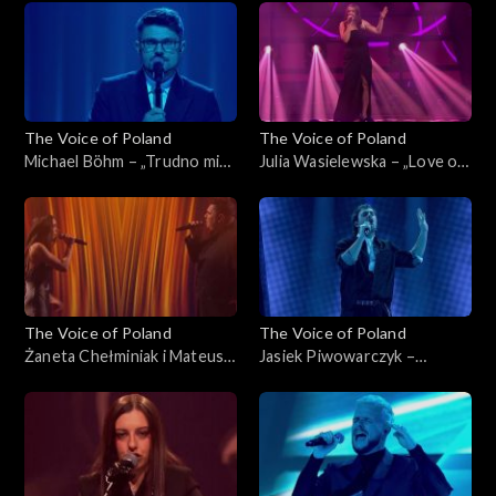
listopada 2025
Poland”, Live 2, 15 listopada
2025
The Voice of Poland
The Voice of Poland
Michael Böhm – „Trudno mi
Julia Wasielewska – „Love on
się przyznać”, „The Voice of
Top”, „The Voice of Poland”,
Poland”, Live 2, 15 listopada
Live 2, 15 listopada 2025
2025
The Voice of Poland
The Voice of Poland
Żaneta Chełminiak i Mateusz
Jasiek Piwowarczyk –
Włodarczyk – „Beneath Your
„Beautiful Things”, „The
Beautiful”, „The Voice of
Voice of Poland”, Live 2, 15
Poland”, Live 2, 15 listopada
listopada 2025
2025