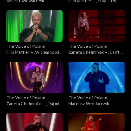
Jasiek Piwowarczyk –
Filip Mettler – „Stay”, „The
„Ushuaia”, „The Voice of
Voice of Poland”, Live 3, 22
Poland”, Live 3, 22 listopada
listopada 2025
2025
The Voice of Poland
The Voice of Poland
Filip Mettler – „W ciemności”,
Żaneta Chełminiak – „Can't
„The Voice of Poland”, Live 3,
Get You Out of My Head”,
22 listopada 2025
„The Voice of Poland”, Live 3,
22 listopada 2025
The Voice of Poland
The Voice of Poland
Żaneta Chełminiak – „Daj mi
Mateusz Włodarczyk –
odejść”, „The Voice of
„Right Here Waiting for You”,
Poland”, Live 3, 22 listopada
„The Voice of Poland”, Live 3,
2025
22 listopada 2025