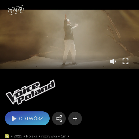
The Voice of Poland
ODTWÓRZ
2025
Polska
rozrywka
1m