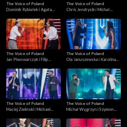
The Voice of Poland
The Voice of Poland
Dominik Rybiałek i Agata
Chris Jendrysik i Michał
Kotulska-Draus – „Boję się o
Wąsowicz-Piekarski – „Man
Ciebie”; „The Voice of
in the Mirror”; „The Voice of
Poland”, Bitwy, 18
Poland”, Bitwy, 18
października 2025
października 2025
The Voice of Poland
The Voice of Poland
Jan Piwowarczyk i Filip
Ola Januszewska i Karolina
Mettler – „Leave the Door
Szkiłądź – „O nich, o Tobie”;
Open”; „The Voice of
„The Voice of Poland”, Bitwy,
Poland”, Bitwy, 11
11 października 2025
października 2025
The Voice of Poland
The Voice of Poland
Maciej Zieliński i Michael
Michał Węgrzyn i Szymon
Böhm – „Home”; „The Voice
Rybacki – „Napad”; „The
of Poland”, Bitwy, 11
Voice of Poland”, Bitwy, 11