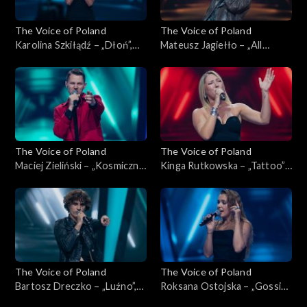
The Voice of Poland
The Voice of Poland
Karolina Szkiłądź – „Dłoń”,
Mateusz Jagiełło – „All
„The Voice of Poland”,
Summer Long”, „The Voice of
Nokaut, 1 listopada 2025
Poland”, Nokaut, 1 listopada
2025
The Voice of Poland
The Voice of Poland
Maciej Zieliński – „Kosmiczne
Kinga Rutkowska – „Tattoo”,
energie”, „The Voice of
„The Voice of Poland”,
Poland”, Nokaut, 1 listopada
Nokaut, 1 listopada 2025
2025
The Voice of Poland
The Voice of Poland
Bartosz Dreczko – „Luźno”,
Roksana Ostojska – „Gossip”,
„The Voice of Poland”,
„The Voice of Poland”,