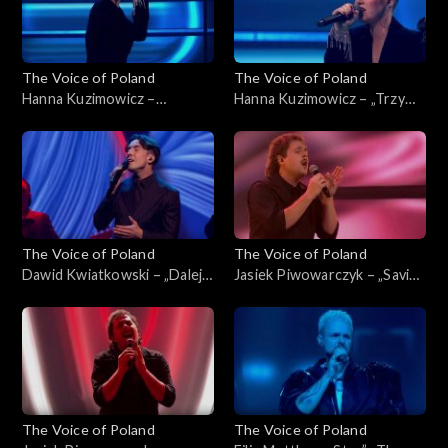
The Voice of Poland
The Voice of Poland
Hanna Kuzimowicz –
Hanna Kuzimowicz – „Trzy
„California Dreamin'”, „The
razy bardziej”, „The Voice of
Voice of Poland”, Live 3, 22
Poland”, Live 3, 22 listopada
listopada 2025
2025
The Voice of Poland
The Voice of Poland
Dawid Kwiatkowski – „Dalej,
Jasiek Piwowarczyk – „Saving
dalej!”, „The Voice of Poland”,
All My Love for You”, „The
Live 3, 22 listopada 2025
Voice of Poland”, Live 3, 22
listopada 2025
The Voice of Poland
The Voice of Poland