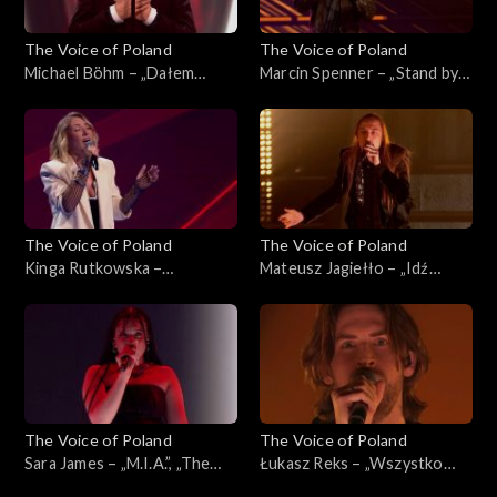
The Voice of Poland
The Voice of Poland
Michael Böhm – „Dałem
Marcin Spenner – „Stand by
słowo”, „The Voice of
My Woman”, „The Voice of
Poland”, Live 3, 22 listopada
Poland”, Live 2, 15 listopada
2025
2025
The Voice of Poland
The Voice of Poland
Kinga Rutkowska –
Mateusz Jagiełło – „Idź
„Wrecking Ball”, „The Voice
precz”, „The Voice of Poland”,
of Poland”, Live 2, 15
Live 2, 15 listopada 2025
listopada 2025
The Voice of Poland
The Voice of Poland
Sara James – „M.I.A.”, „The
Łukasz Reks – „Wszystko
Voice of Poland”, Live 2, 15
będzie dobrze”, „The Voice of