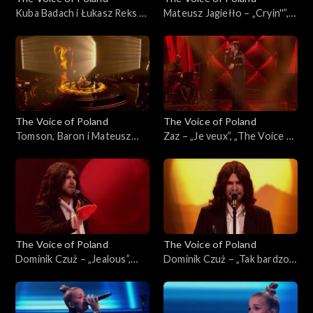
Kuba Badach i Łukasz Reks –
Mateusz Jagiełło – „Cryin''”,
„I Wish”, „The Voice of
„The Voice of Poland”, Finał,
Poland”, Finał, 29 listopada
29 listopada 2025
2025
The Voice of Poland
The Voice of Poland
Tomson, Baron i Mateusz
Zaz – „Je veux”, „The Voice of
Jagiełło – „Whole Lotta
Poland”, Finał, 29 listopada
Love”, „The Voice of Poland”,
2025
Finał, 29 listopada 2025
The Voice of Poland
The Voice of Poland
Dominik Czuż – „Jealous”,
Dominik Czuż – „Tak bardzo
„The Voice of Poland”, Live 3,
mi przykro”, „The Voice of
22 listopada 2025
Poland”, Live 3, 22 listopada
2025