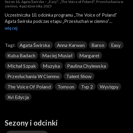
Sezon 16, Agata Świrska – „Easy”; „The Voice of Poland”, Przesłuchania w
ciemno, 4 października 2025
Uczestniczka 10. odcinka programu „The Voice of Poland”
Agata Świrska podczas etapu „Przesłuchań w ciemno”
postanowiła zaśpiewać piosenkę „Easy”. Ten utwór zyskał
więcej
światowy rozgłos w 1992 roku dzięki amerykańskiej grupie
rockowej Faith No More, a oryginalnie wykonał go w 1977 roku
Tagi:
Agata Świrska
Anna Karwan
Baron
Easy
amerykański zespół funkowo-soulowy Commodores. Świrska
zaprezentowała swoją wersję przeboju 4 października 2025
Kuba Badach
Maciej Musiał
Margaret
roku na antenie TVP2.
Michał Szpak
Muzyka
Paulina Chylewska
Przesłuchania W Ciemno
Talent Show
The Voice Of Poland
Tomson
Tvp 2
Występy
Xvi Edycja
Sezony i odcinki