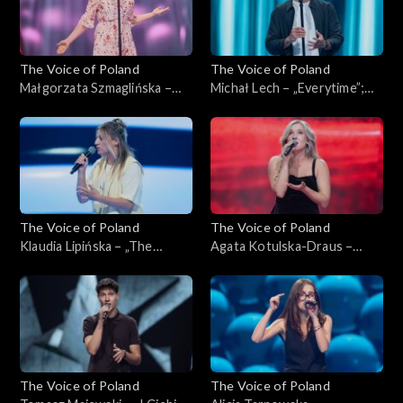
The Voice of Poland
The Voice of Poland
Małgorzata Szmaglińska –
Michał Lech – „Everytime”;
„Fortnight”; „The Voice of
„The Voice of Poland”,
Poland”, Przesłuchania w
Przesłuchania w ciemno, 4
ciemno, 4 października 2025
października 2025
The Voice of Poland
The Voice of Poland
Klaudia Lipińska – „The
Agata Kotulska-Draus –
Door”; „The Voice of
„Songbird”; „The Voice of
Poland”, Przesłuchania w
Poland”, Przesłuchania w
ciemno, 4 października 2025
ciemno, 4 października 2025
The Voice of Poland
The Voice of Poland