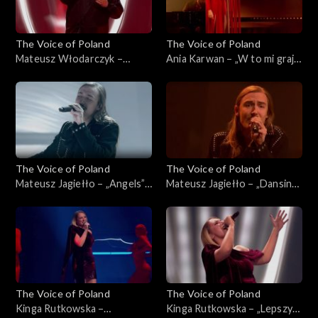
The Voice of Poland
The Voice of Poland
Mateusz Włodarczyk –
Ania Karwan – „W to mi graj”,
„Puste kartki”, „The Voice of
„The Voice of Poland”, Live 3,
Poland”, Live 3, 22 listopada
22 listopada 2025
2025
The Voice of Poland
The Voice of Poland
Mateusz Jagiełło – „Angels”,
Mateusz Jagiełło – „Dansing”,
„The Voice of Poland”, Live 3,
„The Voice of Poland”, Live 3,
22 listopada 2025
22 listopada 2025
The Voice of Poland
The Voice of Poland
Kinga Rutkowska –
Kinga Rutkowska – „Lepszy