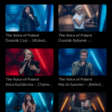
przykazań”, „The Voice of
„The Voice of Poland”,
Poland”, Nokaut, 1 listopada
Nokaut, 1 listopada 2025
2025
The Voice of Poland
The Voice of Poland
Dominik Czuż – „Wicked
Dominik Rybiałek –
Game”, „The Voice of Poland”,
„Tolerancja”, „The Voice of
Nokaut, 1 listopada 2025
Poland”, Nokaut, 1 listopada
2025
The Voice of Poland
The Voice of Poland
Anna Kędzierska – „Chained
Marcin Spenner – „Behind
to the Rhythm”, „The Voice
Blue Eyes”, „The Voice of
of Poland”, Nokaut, 1
Poland”, Nokaut, 1 listopada
listopada 2025
2025