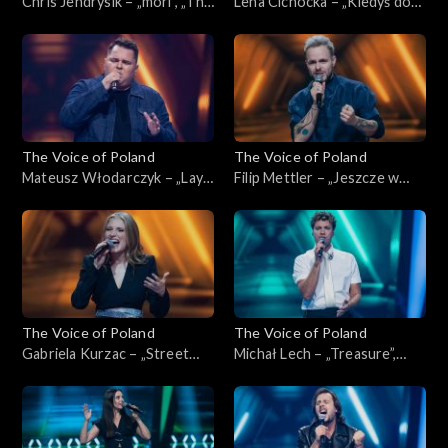
Chris Jendrysik – „mori”, „The
Lena Cichocka – „Kiedyś do
Voice of Poland”, Nokaut, 1
Ciebie wrócę”, „The Voice of
listopada 2025
Poland”, Nokaut, 1 listopada
2025
The Voice of Poland
The Voice of Poland
Mateusz Włodarczyk – „Lay
Filip Mettler – „Jeszcze w
Me Down”, „The Voice of
zielone gramy”, „The Voice of
Poland”, Nokaut, 1 listopada
Poland”, Nokaut, 1 listopada
2025
2025
The Voice of Poland
The Voice of Poland
Gabriela Kurzac – „Street
Michał Lech – „Treasure”,
Life”, „The Voice of Poland”,
„The Voice of Poland”,
Nokaut, 1 listopada 2025
Nokaut, 1 listopada 2025