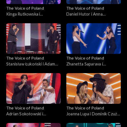
The Voice of Poland
The Voice of Poland
Kinga Rutkowska i
Daniel Hutor i Anna
Małgorzata Szmaglińska –
Kędzierska – „Just Give Me a
„Love in the Dark”, „The
Reason”, „The Voice of
Voice of Poland”, Bitwy, 25
Poland”, Bitwy, 25
października 2025
października 2025
The Voice of Poland
The Voice of Poland
Stanisław Łukoński i Adam
Zhanetta Saparava i
Katryniok – „Zabiorę cię,
Magdalena Chołuj – „Sisters
Magdaleno”, „The Voice of
Are Doin’ It for Themselves”,
Poland”, Bitwy, 25
„The Voice of Poland”, Bitwy,
października 2025
25 października 2025
The Voice of Poland
The Voice of Poland
Adrian Sokołowski i
Joanna Lupa i Dominik Czuż –
Krzysztof Stępień – „What
„My Church”; „The Voice of
Do You Believe In?”; „The
Poland”, Bitwy, 18