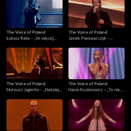
2025
The Voice of Poland
The Voice of Poland
Łukasz Reks – „Im więcej
Jasiek Piwowarczyk –
ciebie tym mniej”, „The Voice
„Szklanka wody'”, „The Voice
of Poland”, Finał, 29
of Poland”, Finał, 29
listopada 2025
listopada 2025
The Voice of Poland
The Voice of Poland
Mateusz Jagiełło – „Nadzieja”,
Hania Kuzimowicz – „To nie
„The Voice of Poland”, Finał,
ja”, „The Voice of Poland”,
29 listopada 2025
Finał, 29 listopada 2025