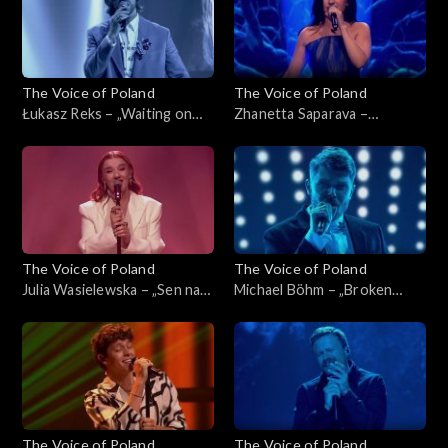
listopada 2025
2025
The Voice of Poland
The Voice of Poland
Łukasz Reks – „Waiting on
Zhanetta Saparava –
the World to Change”, „The
„Melodia”, „The Voice of
Voice of Poland”, Live 1, 8
Poland”, Live 1, 8 listopada
listopada 2025
2025
The Voice of Poland
The Voice of Poland
Julia Wasielewska – „Sen na
Michael Böhm – „Broken
pogodne dni”, „The Voice of
Strings”, „The Voice of
Poland”, Live 1, 8 listopada
Poland”, Live 1, 8 listopada
2025
2025
The Voice of Poland
The Voice of Poland