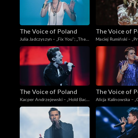
The Voice of Poland
The Voice of 
Julia Jadczyszyn – „Fix You”; „The
Maciej Rumiński – „P
Voice of Poland”, Live, 9 listopada
„The Voice of Poland”
2024
listopada 2024
The Voice of Poland
The Voice of 
Kacper Andrzejewski – „Hold Back
Alicja Kalinowska – 
the River”; „The Voice of Poland”,
Voice of Poland”, Live
Live, 9 listopada 2024
2024