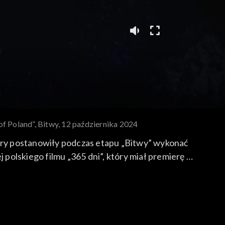
f Poland”, Bitwy, 12 października 2024
rry postanowiły podczas etapu „Bitwy” wykonać
polskiego filmu „365 dni”, który miał premierę w
y 12 października 2024 roku na antenie TVP2.