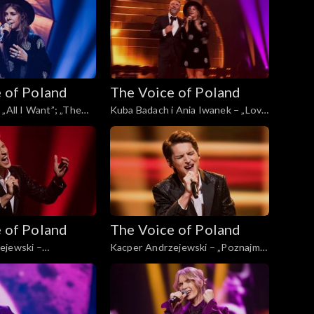
2024
Voice of Poland”, Finał, 30
listopada 2024
 of Poland
The Voice of Poland
„All I Want”; „The
Kuba Badach i Ania Iwanek – „Love
d”, Finał, 30
Never Felt So Good”; „The Voice
4
of Poland”, Finał, 30 listopada 2024
 of Poland
The Voice of Poland
ejewski –
Kacper Andrzejewski – „Poznajmy
„The Voice of Poland”,
się”; „The Voice of Poland”, Live, 23
pada 2024
listopada 2024