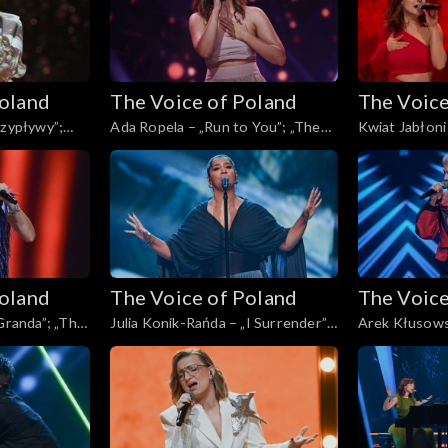
Poland
The Voice of Poland
The Voice
rzypływy”;
Ada Ropela – „Run to You”; „The
Kwiat Jabłoni
, Live, 9
Voice of Poland”, Live, 9 listopada
Voice of Polan
2024
2024
Poland
The Voice of Poland
The Voice
„Granda”; „The
Julia Konik-Rańda – „I Surrender”;
Arek Kłusows
, 9 listopada
„The Voice of Poland”, Live, 9
sąsiedztwa”; 
listopada 2024
Poland”, Live,