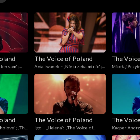
y
Poland
The Voice of Poland
The Voice
y
„Ten sam”;
Ania Iwanek – „Nie trzeba mi nic”;
Mikołaj Przyby
, Finał, 30
„The Voice of Poland”, Finał, 30
„The Voice of 
listopada 2024
listopada 202
Poland
The Voice of Poland
The Voice
holove”; „The
Igo – „Helena”; „The Voice of
Kacper Andrz
ł, 30
Poland”, Finał, 30 listopada 2024
Rain”; „The Vo