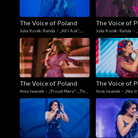
The Voice of Poland
The Voice of 
Julia Konik-Rańda – „All I Ask”;
Julia Konik-Rańda – 
„The Voice of Poland”, Live, 23
„The Voice of Poland”
listopada 2024
listopada 2024
The Voice of Poland
The Voice of 
Ania Iwanek – „Proud Mary”; „The
Ania Iwanek – „Nie tr
Voice of Poland”, Live, 23 listopada
„The Voice of Poland”
2024
listopada 2024