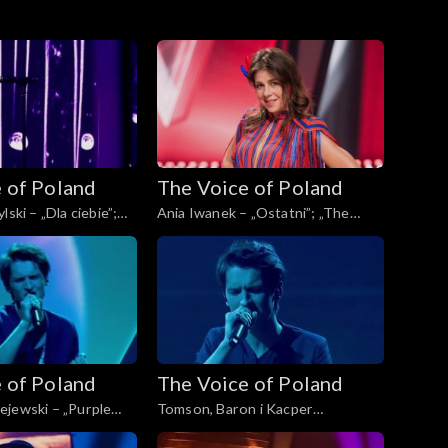
 of Poland
The Voice of Poland
lski – „Dla ciebie”;
Ania Iwanek – „Ostatni”; „The
Poland”, Finał, 30
Voice of Poland”, Finał, 30
4
listopada 2024
 of Poland
The Voice of Poland
ejewski – „Purple
Tomson, Baron i Kacper
ice of Poland”, Finał,
Andrzejewski – „Calling You”; „The