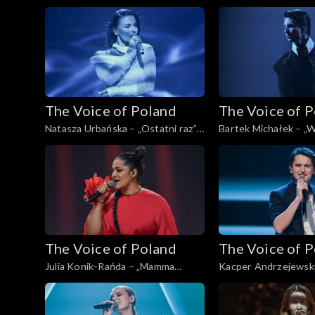
Man's Man's World”; „The Voice of
„The Voice of Poland”
Poland”, Live, 16 listopada 2024
listopada 2024
The Voice of Poland
The Voice of 
Natasza Urbańska – „Ostatni raz”;
Bartek Michałek – „W
„The Voice of Poland”, Live, 16
tańczy”; „The Voice o
listopada 2024
Live, 16 listopada 20
The Voice of Poland
The Voice of 
Julia Konik-Rańda – „Mamma
Kacper Andrzejewski
Knows Best”; „The Voice of
stół”; „The Voice of P
Poland”, Live, 16 listopada 2024
16 listopada 2024