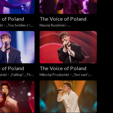
 of Poland
The Voice of Poland
i – „Toy Soldiers”;
Maciej Rumiński –
Poland”, Live, 23
„Dwuznaczności”; „The Voice of
4
Poland”, Live, 23 listopada 2024
 of Poland
The Voice of Poland
lski – „Falling”; „The
Mikołaj Przybylski – „Ten sam”;
d”, Live, 23 listopada
„The Voice of Poland”, Live, 23
listopada 2024