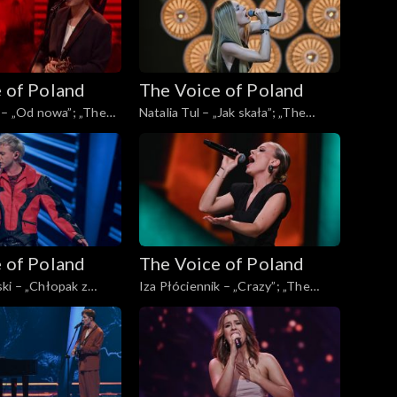
 of Poland
The Voice of Poland
 – „Od nowa”; „The
Natalia Tul – „Jak skała”; „The
d”, Live, 9 listopada
Voice of Poland”, Live, 9 listopada
2024
 of Poland
The Voice of Poland
ki – „Chłopak z
Iza Płóciennik – „Crazy”; „The
„The Voice of
Voice of Poland”, Live, 9 listopada
 9 listopada 2024
2024