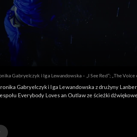
nika Gabryelczyk i Iga Lewandowska – „I See Red”; „The Voice o
eronika Gabryelczyk i Iga Lewandowska z drużyny Lanbe
espołu Everybody Loves an Outlaw ze ścieżki dźwiękowej 
2020 roku. Gabryelczyk i Lewandowska swoją wersję przeboju wykonał