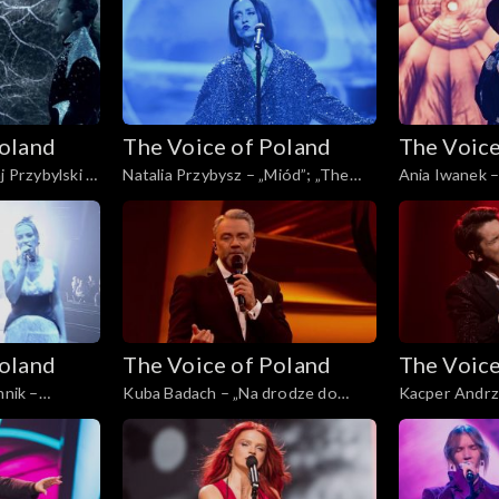
30 listopada 
Poland
The Voice of Poland
The Voice
j Przybylski –
Natalia Przybysz – „Miód”; „The
Ania Iwanek – 
the Hardest
Voice of Poland”, Finał, 30
Voice of Polan
 Poland”,
listopada 2024
listopada 202
024
Poland
The Voice of Poland
The Voice
nnik –
Kuba Badach – „Na drodze do
Kacper Andrz
f Poland”,
wspomnień”; „The Voice of
„Yesterday”; 
024
Poland”, Finał, 30 listopada 2024
Live, 23 listo