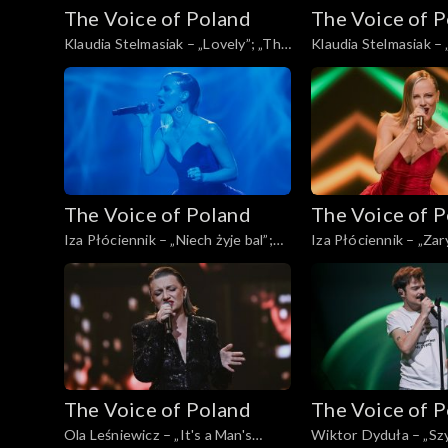
The Voice of Poland
The Voice of 
Klaudia Stelmasiak – „Lovely”; „The
Klaudia Stelmasiak – 
Voice of Poland”, Live, 23 listopada
odejść”; „The Voice o
2024
Live, 23 listopada 20
The Voice of Poland
The Voice of 
Iza Płóciennik – „Niech żyje bal”;
Iza Płóciennik – „Zar
„The Voice of Poland”, Live, 23
Voice of Poland”, Liv
listopada 2024
2024
The Voice of Poland
The Voice of 
Ola Leśniewicz – „It's a Man's
Wiktor Dyduła – „Sz