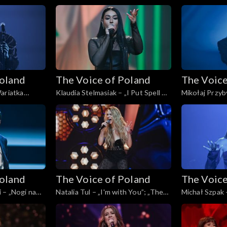
, Live, 16
Voice of Poland”, Live, 16 listopada
„The Voice of 
2024
listopada 202
Poland
The Voice of Poland
The Voice
ariatka
Klaudia Stelmasiak – „I Put Spell on
Mikołaj Przyb
f Poland”,
You”; „The Voice of Poland”, Live,
„The Voice of 
24
16 listopada 2024
listopada 202
Poland
The Voice of Poland
The Voice
 – „Nogi na
Natalia Tul – „I'm with You”; „The
Michał Szpak 
oland”, Live,
Voice of Poland”, Live, 16 listopada
Voice of Polan
2024
2024