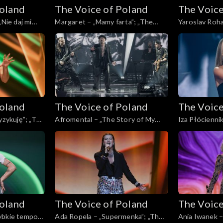
Poland
The Voice of Poland
The Voice
„Nie daj mi
Margaret – „Mamy farta”; „The
Yaroslav Roha
f Poland”,
Voice of Poland”, Live, 23 listopada
My Own”; „The
24
2024
Live, 23 listo
Poland
The Voice of Poland
The Voice
yzykuję”; „The
Afromental – „The Story of My
Iza Płóciennik
e, 23 listopada
Life”; „The Voice of Poland”, Live,
Voice of Polan
23 listopada 2024
2024
Poland
The Voice of Poland
The Voice
ybkie tempo”;
Ada Ropela – „Supermenka”; „The
Ania Iwanek –