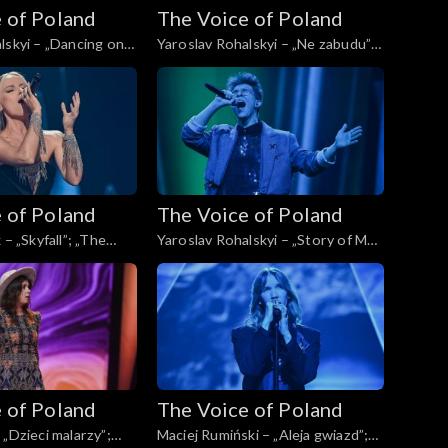
 of Poland
The Voice of Poland
lskyi – „Dancing on
Yaroslav Rohalskyi – „Ne zabudu”;
 Voice of Poland”,
„The Voice of Poland”, Live, 23
pada 2024
listopada 2024
 of Poland
The Voice of Poland
 – „Skyfall”; „The
Yaroslav Rohalskyi – „Story of My
d”, Live, 16 listopada
Life”; „The Voice of Poland”, Live,
16 listopada 2024
 of Poland
The Voice of Poland
 „Dzieci malarzy”;
Maciej Rumiński – „Aleja gwiazd”;