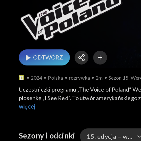
ODTWÓRZ
2024
Polska
rozrywka
2m
Sezon 15, Wero
Uczestniczki programu „The Voice of Poland” W
piosenkę „I See Red”. To utwór amerykańskiego z
więcej
Sezony i odcinki
15. edycja – występy