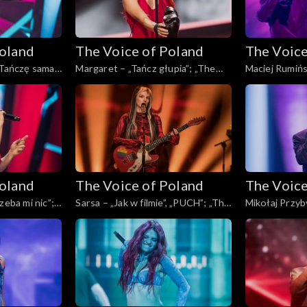
Poland
The Voice of Poland
The Voice
„Tańczę sama”;
Margaret – „Tańcz głupia”; „The
Maciej Rumińsk
, Live, 23
Voice of Poland”, Live, 23 listopada
„The Voice of 
2024
listopada 202
Poland
The Voice of Poland
The Voice
zeba mi nic”;
Sarsa – „Jak w filmie”, „PUCH”; „The
Mikołaj Przyby
, Live, 23
Voice of Poland”, Live, 23 listopada
Voice of Polan
2024
2024