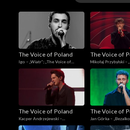
16. edycja – występ
16. edycja
15. edycja
The Voice of Poland
The Voice of 
15. edycja – występ
Igo – „Wiatr”; „The Voice of
Mikołaj Przybylski – 
Poland”, Finał, 30 listopada 2024
„The Voice of Poland”
listopada 2024
The Voice of Poland
The Voice of 
Kacper Andrzejewski –
Jan Górka – „Bezalko
„Początek”; „The Voice of Poland”,
Voice of Poland”, Fina