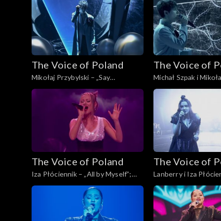
Finał, 30 listopada 2024
listopada 2024
The Voice of Poland
The Voice of 
Mikołaj Przybylski – „Say
Michał Szpak i Mikoła
Something”; „The Voice of Poland”,
„Sorry Seems to Be 
Finał, 30 listopada 2024
Word”; „The Voice of
Finał, 30 listopada 2
The Voice of Poland
The Voice of 
Iza Płóciennik – „All by Myself”;
Lanberry i Iza Płócie
„The Voice of Poland”, Finał, 30
„Creep”; „The Voice o
listopada 2024
Finał, 30 listopada 2