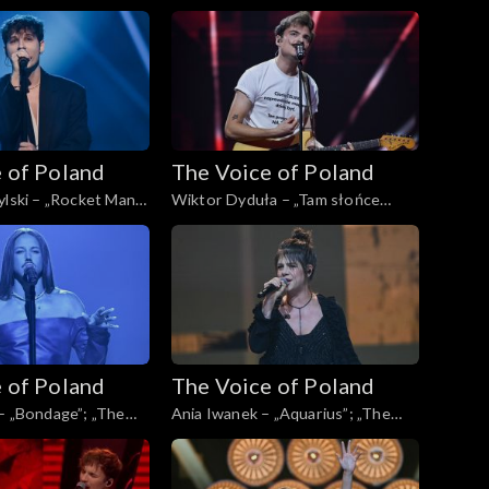
Poland”, Live, 16
„The Voice of Poland”, Live, 16
4
listopada 2024
 of Poland
The Voice of Poland
ylski – „Rocket Man”;
Wiktor Dyduła – „Tam słońce
Poland”, Live, 16
gdzie my”; „The Voice of Poland”,
4
Live, 16 listopada 2024
 of Poland
The Voice of Poland
– „Bondage”; „The
Ania Iwanek – „Aquarius”; „The
d”, Live, 16 listopada
Voice of Poland”, Live, 9 listopada
2024