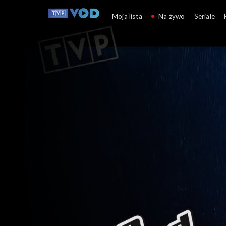
The Voice of Poland
Moja lista
Na żywo
Seriale