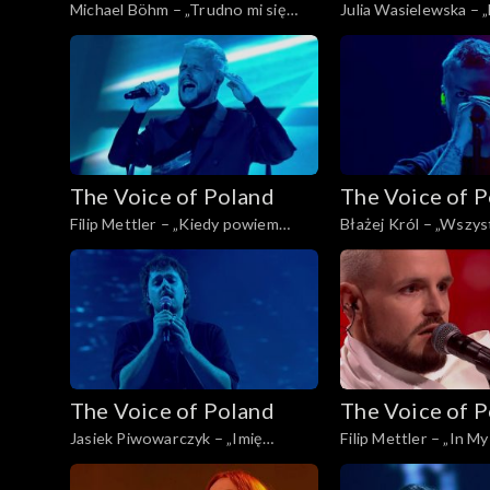
Michael Böhm – „Trudno mi się
Julia Wasielewska – 
przyznać”, „The Voice of Poland”,
„The Voice of Poland”
Live 2, 15 listopada 2025
listopada 2025
The Voice of Poland
The Voice of 
Filip Mettler – „Kiedy powiem
Błażej Król – „Wszys
sobie dość”, „The Voice of Poland”,
Voice of Poland”, Live
Live 2, 15 listopada 2025
listopada 2025
The Voice of Poland
The Voice of 
Jasiek Piwowarczyk – „Imię
Filip Mettler – „In M
deszczu”, „The Voice of Poland”,
Voice of Poland”, Live
Live 1, 8 listopada 2025
listopada 2025