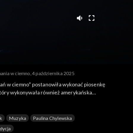
hania w ciemno, 4 października 2025
hań w ciemno” postanowiła wykonać piosenkę
 który wykonywała również amerykańska
na antenie TVP2.
k
Muzyka
Paulina Chylewska
Edycja