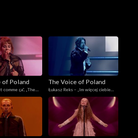
 of Poland
The Voice of Poland
t comme ça”, „The
Łukasz Reks – „Im więcej ciebie
d”, Finał, 29
tym mniej”, „The Voice of Poland”,
5
Finał, 29 listopada 2025