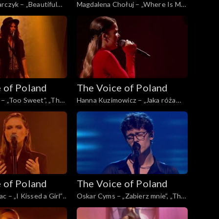
rczyk – „Beautiful
Magdalena Chołuj – „Where Is My
Voice of Poland”, Live
Husband!”, „The Voice of Poland”,
da 2025
Live 2, 15 listopada 2025
 of Poland
The Voice of Poland
– „Too Sweet”, „The
Hanna Kuzimowicz – „Jaka róża
d”, Live 2, 15
taki cierń”, „The Voice of Poland”,
5
Live 2, 15 listopada 2025
 of Poland
The Voice of Poland
c – „I Kissed a Girl”,
Oskar Cyms – „Zabierz mnie”, „The
Poland”, Live 1, 8
Voice of Poland”, Live 1, 8
5
listopada 2025