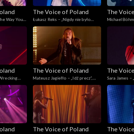
Poland
The Voice of Poland
The Voice
 the Way You
Łukasz Reks – „Nigdy nie było
Michael Böhm 
land”, Live 3,
piękniej”, „The Voice of Poland”,
pogody”, „The
Live 3, 22 listopada 2025
Live 3, 22 lis
Poland
The Voice of Poland
The Voice
„Wrecking
Mateusz Jagiełło – „Idź precz”,
Sara James – „
land”, Live 2,
„The Voice of Poland”, Live 2, 15
Poland”, Live 
listopada 2025
Poland
The Voice of Poland
The Voice