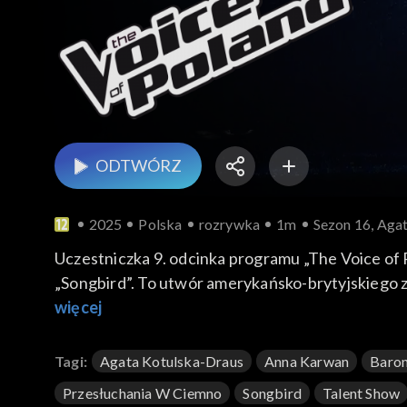
ODTWÓRZ
2025
Polska
rozrywka
1m
Sezon 16, Agat
Uczestniczka 9. odcinka programu „The Voice o
„Songbird”. To utwór amerykańsko-brytyjskiego
wokalistka Eva Cassidy. Kotulska-Draus zapreze
więcej
Tagi:
Agata Kotulska-Draus
Anna Karwan
Baro
Przesłuchania W Ciemno
Songbird
Talent Show