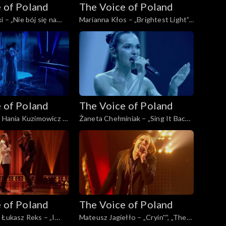
 of Poland
The Voice of Poland
 – „Nie bój się na
Marianna Kłos – „Brightest Light”,
 Voice of Poland”,
„The Voice of Poland”, Finał, 29
opada 2025
listopada 2025
 of Poland
The Voice of Poland
i Hania Kuzimowicz –
Żaneta Chełminiak – „Sing It Back”,
o”, „The Voice of
„The Voice of Poland”, Finał, 29
, 29 listopada 2025
listopada 2025
 of Poland
The Voice of Poland
 Łukasz Reks – „I
Mateusz Jagiełło – „Cryin''”, „The