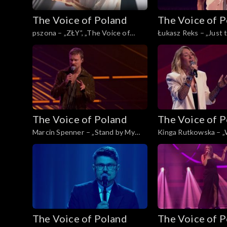
The Voice of Poland
The Voice of 
pszona – „ZŁY”, „The Voice of
Łukasz Reks – „Just
Poland”, Live 3, 22 listopada 2025
Are”, „The Voice of Po
22 listopada 2025
The Voice of Poland
The Voice of 
Marcin Spenner – „Stand by My
Kinga Rutkowska – 
Woman”, „The Voice of Poland”,
Ball”, „The Voice of Po
Live 2, 15 listopada 2025
15 listopada 2025
The Voice of Poland
The Voice of 