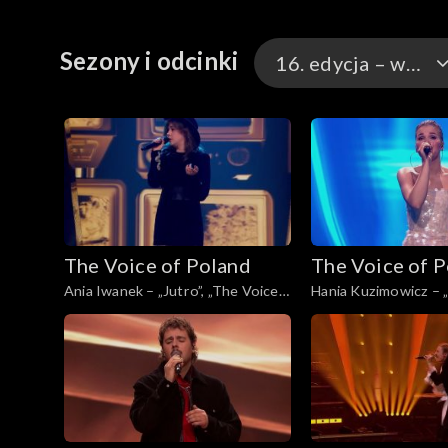
Sezony i odcinki
16. edycja – występy
16. edycja – występ
16. edycja
15. edycja
The Voice of Poland
The Voice of 
15. edycja – występ
Ania Iwanek – „Jutro”, „The Voice
Hania Kuzimowicz – „
of Poland”, Finał, 29 listopada 2025
bardziej”, „The Voice 
Finał, 29 listopada 2