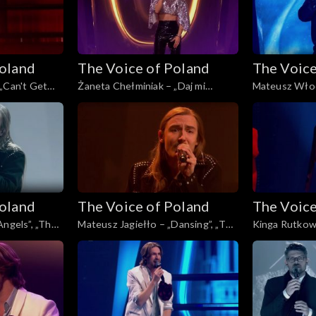
Poland
The Voice of Poland
The Voice
„Can't Get
Żaneta Chełminiak – „Daj mi
Mateusz Włod
, „The Voice
odejść”, „The Voice of Poland”, Live
Here Waiting 
 listopada
3, 22 listopada 2025
of Poland”, Li
2025
Poland
The Voice of Poland
The Voice
Angels”, „The
Mateusz Jagiełło – „Dansing”, „The
Kinga Rutkows
 3, 22
Voice of Poland”, Live 3, 22
„The Voice of 
listopada 2025
listopada 202