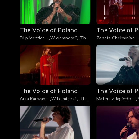
The Voice of Poland
The Voice of 
Filip Mettler – „W ciemności”, „The
Żaneta Chełminiak – 
Voice of Poland”, Live 3, 22
You Out of My Head”
listopada 2025
of Poland”, Live 3, 22
2025
The Voice of Poland
The Voice of 
Ania Karwan – „W to mi graj”, „The
Mateusz Jagiełło – „
Voice of Poland”, Live 3, 22
Voice of Poland”, Live
listopada 2025
listopada 2025