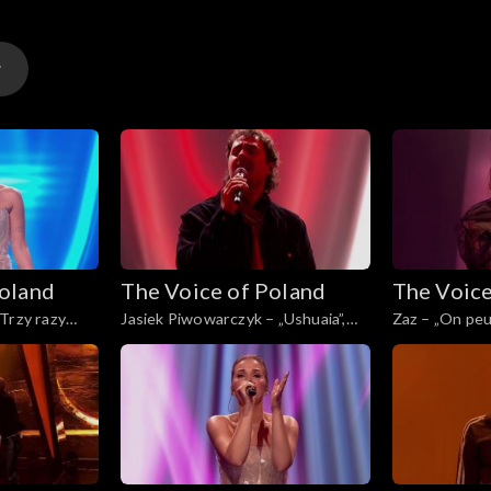
y
Poland
The Voice of Poland
The Voice
y
Trzy razy
Jasiek Piwowarczyk – „Ushuaia”,
Zaz – „On peu
of Poland”,
„The Voice of Poland”, Finał, 29
Voice of Polan
025
listopada 2025
listopada 202