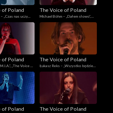
 of Poland
The Voice of Poland
– „Czas nas uczy
Michael Böhm – „Dałem słowo”,
 Voice of Poland”,
„The Voice of Poland”, Live 3, 22
topada 2025
listopada 2025
 of Poland
The Voice of Poland
M.I.A.”, „The Voice of
Łukasz Reks – „Wszystko będzie
2, 15 listopada 2025
dobrze”, „The Voice of Poland”,
Live 2, 15 listopada 2025
 of Poland
The Voice of Poland