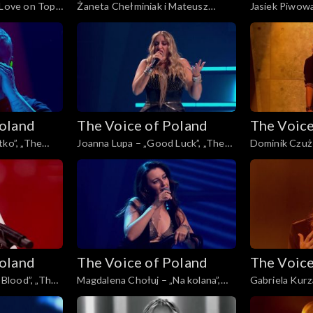
„Love on Top”,
Żaneta Chełminiak i Mateusz
Jasiek Piwowa
, Live 2, 15
Włodarczyk – „Beneath Your
Things”, „The 
Beautiful”, „The Voice of Poland”,
2, 15 listopa
Live 2, 15 listopada 2025
Poland
The Voice of Poland
The Voice
tko”, „The
Joanna Lupa – „Good Luck”, „The
Dominik Czuż 
 2, 15
Voice of Poland”, Live 2, 15
Voice of Polan
listopada 2025
listopada 202
Poland
The Voice of Poland
The Voice
y Blood”, „The
Magdalena Chołuj – „Na kolana”,
Gabriela Kurza
 1, 8
„The Voice of Poland”, Live 1, 8
„The Voice of 
listopada 2025
listopada 202