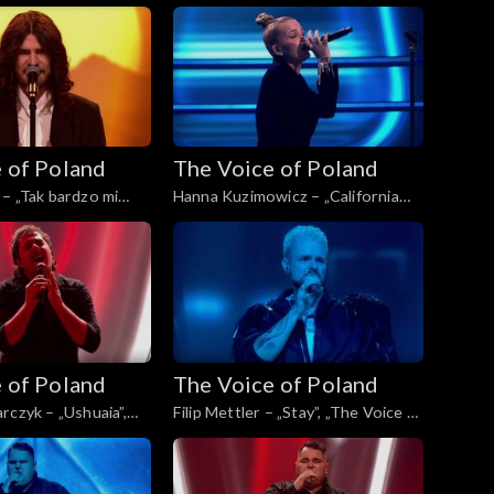
ice of Poland”, Finał,
Voice of Poland”, Finał, 29
2025
listopada 2025
 of Poland
The Voice of Poland
– „Tak bardzo mi
Hanna Kuzimowicz – „California
 Voice of Poland”,
Dreamin'”, „The Voice of Poland”,
topada 2025
Live 3, 22 listopada 2025
 of Poland
The Voice of Poland
rczyk – „Ushuaia”,
Filip Mettler – „Stay”, „The Voice of
Poland”, Live 3, 22
Poland”, Live 3, 22 listopada 2025
5