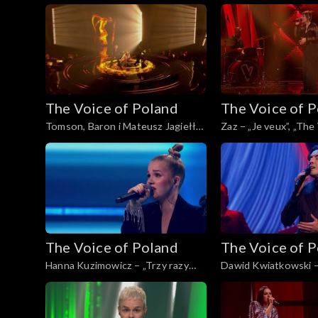
„I Wanna Dance with Somebody”,
of Poland”, Finał, 29
„The Voice of Poland”, Finał, 29
listopada 2025
The Voice of Poland
The Voice of 
Tomson, Baron i Mateusz Jagiełło
Zaz – „Je veux”, „The
– „Whole Lotta Love”, „The Voice
Poland”, Finał, 29 li
of Poland”, Finał, 29 listopada 2025
The Voice of Poland
The Voice of 
Hanna Kuzimowicz – „Trzy razy
Dawid Kwiatkowski – 
bardziej”, „The Voice of Poland”,
dalej!”, „The Voice of
Live 3, 22 listopada 2025
3, 22 listopada 2025