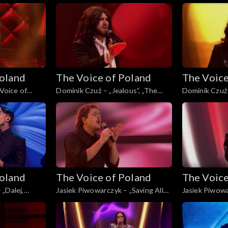
 listopada 2025
„The Voice of Poland”, Finał, 29
Wish”, „The Vo
listopada 2025
29 listopada 
Poland
The Voice of Poland
The Voice
 Voice of
Dominik Czuż – „Jealous”, „The
Dominik Czuż 
stopada 2025
Voice of Poland”, Live 3, 22
przykro”, „The
listopada 2025
Live 3, 22 lis
Poland
The Voice of Poland
The Voice
„Dalej,
Jasiek Piwowarczyk – „Saving All
Jasiek Piwowa
 Poland”, Live
My Love for You”, „The Voice of
„The Voice of 
Poland”, Live 3, 22 listopada 2025
listopada 202