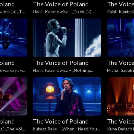
Poland
The Voice of Poland
The Voice
adzieja”, „The
Hania Kuzimowicz – „To nie ja”,
Ralph Kaminski
ł, 29
„The Voice of Poland”, Finał, 29
zapas!'”, „The
listopada 2025
Finał, 29 list
Poland
The Voice of Poland
The Voice
wowarczyk –
Hania Kuzimowicz – „Nothing
Michał Szpak 
 of Poland”,
Compares 2U”, „The Voice of
„E più ti pens
025
Poland”, Finał, 29 listopada 2025
Poland”, Finał
Poland
The Voice of Poland
The Voice
”, „The Voice
Łukasz Reks – „When I Need You”,
Kuba Badach i