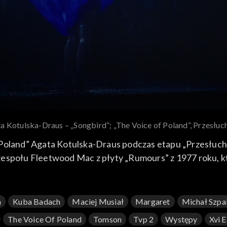
a Kotulska-Draus – „Songbird”; „The Voice of Poland”, Przesłuc
f Poland” Agata Kotulska-Draus podczas etapu „Przesłuc
 zespołu Fleetwood Mac z płyty „Rumours” z 1977 roku,
ntowała swoją wersję przeboju 4 października 2025 roku 
n
Kuba Badach
Maciej Musiał
Margaret
Michał Szpa
The Voice Of Poland
Tomson
Tvp 2
Występy
Xvi 