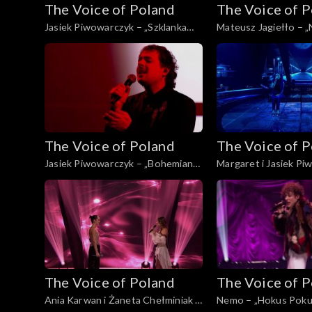
The Voice of Poland
The Voice of 
Jasiek Piwowarczyk – „Szklanka
Mateusz Jagiełło – „N
wody'”, „The Voice of Poland”,
Voice of Poland”, Fina
Finał, 29 listopada 2025
listopada 2025
The Voice of Poland
The Voice of 
Jasiek Piwowarczyk – „Bohemian
Margaret i Jasiek Pi
Rhapsody”, „The Voice of Poland”,
„Kochana”, „The Voice
Finał, 29 listopada 2025
Finał, 29 listopada 2
The Voice of Poland
The Voice of 
Ania Karwan i Żaneta Chełminiak –
Nemo – „Hokus Pokus