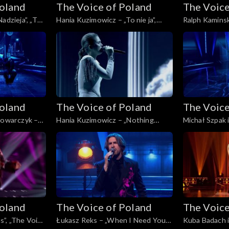
Poland
The Voice of Poland
The Voice
adzieja”, „The
Hania Kuzimowicz – „To nie ja”,
Ralph Kaminski
ł, 29
„The Voice of Poland”, Finał, 29
zapas!'”, „The
listopada 2025
Finał, 29 list
Poland
The Voice of Poland
The Voice
wowarczyk –
Hania Kuzimowicz – „Nothing
Michał Szpak 
 of Poland”,
Compares 2U”, „The Voice of
„E più ti pens
025
Poland”, Finał, 29 listopada 2025
Poland”, Finał
Poland
The Voice of Poland
The Voice
”, „The Voice
Łukasz Reks – „When I Need You”,
Kuba Badach i