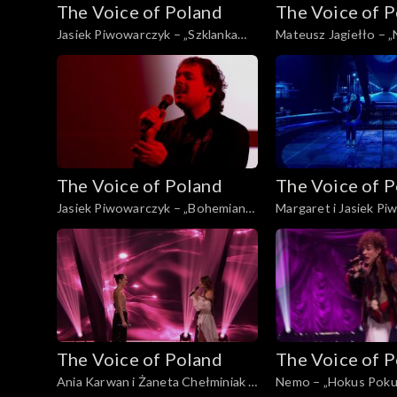
The Voice of Poland
The Voice of 
Jasiek Piwowarczyk – „Szklanka
Mateusz Jagiełło – „N
wody'”, „The Voice of Poland”,
Voice of Poland”, Fina
Finał, 29 listopada 2025
listopada 2025
The Voice of Poland
The Voice of 
Jasiek Piwowarczyk – „Bohemian
Margaret i Jasiek Pi
Rhapsody”, „The Voice of Poland”,
„Kochana”, „The Voice
Finał, 29 listopada 2025
Finał, 29 listopada 2
The Voice of Poland
The Voice of 
Ania Karwan i Żaneta Chełminiak –
Nemo – „Hokus Pokus