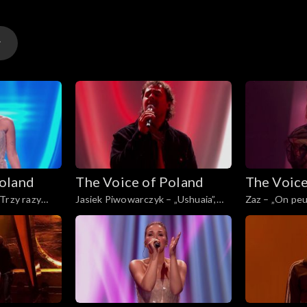
y
Poland
The Voice of Poland
The Voice
y
Trzy razy
Jasiek Piwowarczyk – „Ushuaia”,
Zaz – „On peu
of Poland”,
„The Voice of Poland”, Finał, 29
Voice of Polan
025
listopada 2025
listopada 202