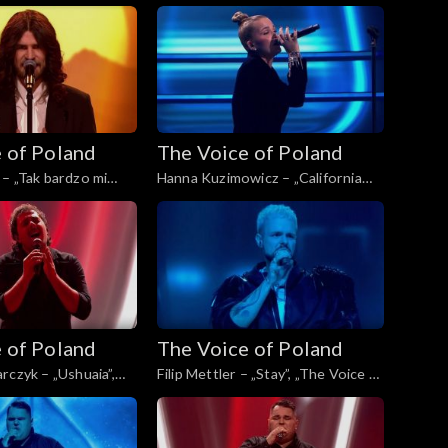
ice of Poland”, Finał,
Voice of Poland”, Finał, 29
2025
listopada 2025
 of Poland
The Voice of Poland
– „Tak bardzo mi
Hanna Kuzimowicz – „California
 Voice of Poland”,
Dreamin'”, „The Voice of Poland”,
topada 2025
Live 3, 22 listopada 2025
 of Poland
The Voice of Poland
rczyk – „Ushuaia”,
Filip Mettler – „Stay”, „The Voice of
Poland”, Live 3, 22
Poland”, Live 3, 22 listopada 2025
5