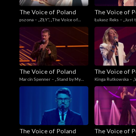
The Voice of Poland
The Voice of 
pszona – „ZŁY”, „The Voice of
Łukasz Reks – „Just
Poland”, Live 3, 22 listopada 2025
Are”, „The Voice of Po
22 listopada 2025
The Voice of Poland
The Voice of 
Marcin Spenner – „Stand by My
Kinga Rutkowska – 
Woman”, „The Voice of Poland”,
Ball”, „The Voice of Po
Live 2, 15 listopada 2025
15 listopada 2025
The Voice of Poland
The Voice of 