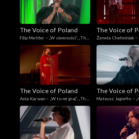
The Voice of Poland
The Voice of 
Filip Mettler – „W ciemności”, „The
Żaneta Chełminiak – 
Voice of Poland”, Live 3, 22
You Out of My Head”
listopada 2025
of Poland”, Live 3, 22
2025
The Voice of Poland
The Voice of 
Ania Karwan – „W to mi graj”, „The
Mateusz Jagiełło – „
Voice of Poland”, Live 3, 22
Voice of Poland”, Live
listopada 2025
listopada 2025