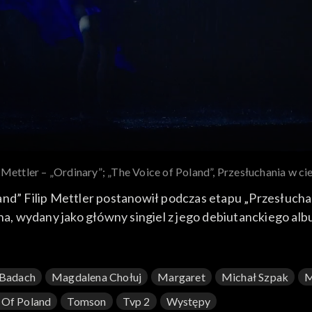
p Mettler – „Ordinary”; „The Voice of Poland”, Przesłuchania w 
and” Filip Mettler postanowił podczas etapu „Przesłuch
 wydany jako główny singiel z jego debiutanckiego albumu
a 2025 roku na antenie TVP2.
Badach
Magdalena Chołuj
Margaret
Michał Szpak
M
 Of Poland
Tomson
Tvp 2
Występy