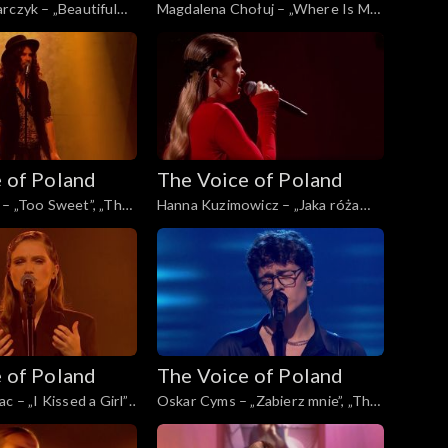
rczyk – „Beautiful
Magdalena Chołuj – „Where Is My
Voice of Poland”, Live
Husband!”, „The Voice of Poland”,
da 2025
Live 2, 15 listopada 2025
 of Poland
The Voice of Poland
– „Too Sweet”, „The
Hanna Kuzimowicz – „Jaka róża
d”, Live 2, 15
taki cierń”, „The Voice of Poland”,
5
Live 2, 15 listopada 2025
 of Poland
The Voice of Poland
c – „I Kissed a Girl”,
Oskar Cyms – „Zabierz mnie”, „The
Poland”, Live 1, 8
Voice of Poland”, Live 1, 8
5
listopada 2025