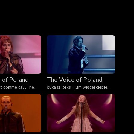
 of Poland
The Voice of Poland
t comme ça”, „The
Łukasz Reks – „Im więcej ciebie
d”, Finał, 29
tym mniej”, „The Voice of Poland”,
5
Finał, 29 listopada 2025