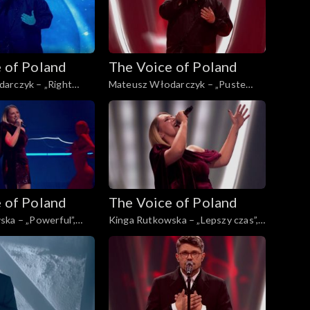
 of Poland
The Voice of Poland
arczyk – „Right
Mateusz Włodarczyk – „Puste
for You”, „The Voice
kartki”, „The Voice of Poland”, Live
ve 3, 22 listopada
3, 22 listopada 2025
 of Poland
The Voice of Poland
ka – „Powerful”,
Kinga Rutkowska – „Lepszy czas”,
Poland”, Live 3, 22
„The Voice of Poland”, Live 3, 22
5
listopada 2025