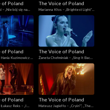
 of Poland
The Voice of Poland
 – „Nie bój się na
Marianna Kłos – „Brightest Light”,
 Voice of Poland”,
„The Voice of Poland”, Finał, 29
opada 2025
listopada 2025
 of Poland
The Voice of Poland
i Hania Kuzimowicz –
Żaneta Chełminiak – „Sing It Back”,
o”, „The Voice of
„The Voice of Poland”, Finał, 29
, 29 listopada 2025
listopada 2025
 of Poland
The Voice of Poland
 Łukasz Reks – „I
Mateusz Jagiełło – „Cryin''”, „The