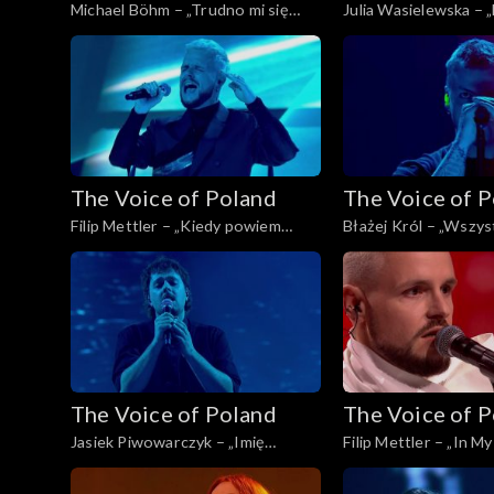
Michael Böhm – „Trudno mi się
Julia Wasielewska – 
przyznać”, „The Voice of Poland”,
„The Voice of Poland”
Live 2, 15 listopada 2025
listopada 2025
The Voice of Poland
The Voice of 
Filip Mettler – „Kiedy powiem
Błażej Król – „Wszys
sobie dość”, „The Voice of Poland”,
Voice of Poland”, Live
Live 2, 15 listopada 2025
listopada 2025
The Voice of Poland
The Voice of 
Jasiek Piwowarczyk – „Imię
Filip Mettler – „In M
deszczu”, „The Voice of Poland”,
Voice of Poland”, Live
Live 1, 8 listopada 2025
listopada 2025