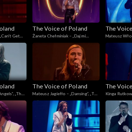
Poland
The Voice of Poland
The Voice
„Can't Get
Żaneta Chełminiak – „Daj mi
Mateusz Włod
, „The Voice
odejść”, „The Voice of Poland”, Live
Here Waiting 
 listopada
3, 22 listopada 2025
of Poland”, Li
2025
Poland
The Voice of Poland
The Voice
Angels”, „The
Mateusz Jagiełło – „Dansing”, „The
Kinga Rutkows
 3, 22
Voice of Poland”, Live 3, 22
„The Voice of 
listopada 2025
listopada 202