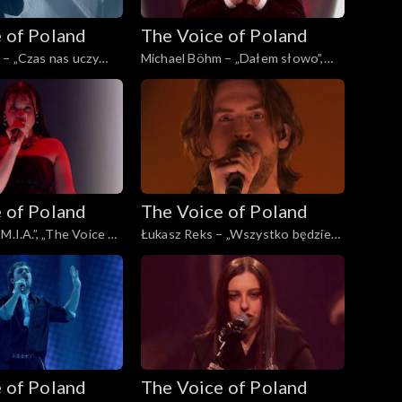
 of Poland
The Voice of Poland
– „Czas nas uczy
Michael Böhm – „Dałem słowo”,
 Voice of Poland”,
„The Voice of Poland”, Live 3, 22
topada 2025
listopada 2025
 of Poland
The Voice of Poland
M.I.A.”, „The Voice of
Łukasz Reks – „Wszystko będzie
2, 15 listopada 2025
dobrze”, „The Voice of Poland”,
Live 2, 15 listopada 2025
 of Poland
The Voice of Poland