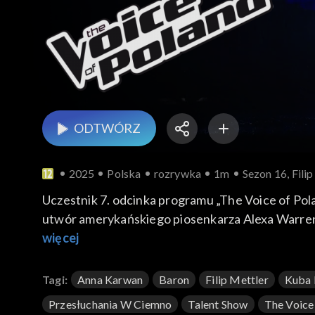
ODTWÓRZ
2025
Polska
rozrywka
1m
Sezon 16, Fili
Uczestnik 7. odcinka programu „The Voice of Pol
utwór amerykańskiego piosenkarza Alexa Warrena,
swoją wersję przeboju zaprezentował 27 wrześni
więcej
Tagi:
Anna Karwan
Baron
Filip Mettler
Kuba 
Przesłuchania W Ciemno
Talent Show
The Voice