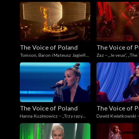
„I Wanna Dance with Somebody”,
of Poland”, Finał, 29
„The Voice of Poland”, Finał, 29
listopada 2025
The Voice of Poland
The Voice of 
Tomson, Baron i Mateusz Jagiełło
Zaz – „Je veux”, „The
– „Whole Lotta Love”, „The Voice
Poland”, Finał, 29 li
of Poland”, Finał, 29 listopada 2025
The Voice of Poland
The Voice of 
Hanna Kuzimowicz – „Trzy razy
Dawid Kwiatkowski – 
bardziej”, „The Voice of Poland”,
dalej!”, „The Voice of
Live 3, 22 listopada 2025
3, 22 listopada 2025