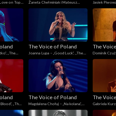
„Love on Top”,
Żaneta Chełminiak i Mateusz
Jasiek Piwowa
, Live 2, 15
Włodarczyk – „Beneath Your
Things”, „The 
Beautiful”, „The Voice of Poland”,
2, 15 listopa
Live 2, 15 listopada 2025
Poland
The Voice of Poland
The Voice
tko”, „The
Joanna Lupa – „Good Luck”, „The
Dominik Czuż 
 2, 15
Voice of Poland”, Live 2, 15
Voice of Polan
listopada 2025
listopada 202
Poland
The Voice of Poland
The Voice
y Blood”, „The
Magdalena Chołuj – „Na kolana”,
Gabriela Kurza
 1, 8
„The Voice of Poland”, Live 1, 8
„The Voice of 
listopada 2025
listopada 202