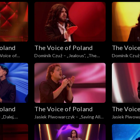
 listopada 2025
„The Voice of Poland”, Finał, 29
Wish”, „The Vo
listopada 2025
29 listopada 
Poland
The Voice of Poland
The Voice
 Voice of
Dominik Czuż – „Jealous”, „The
Dominik Czuż 
stopada 2025
Voice of Poland”, Live 3, 22
przykro”, „The
listopada 2025
Live 3, 22 lis
Poland
The Voice of Poland
The Voice
„Dalej,
Jasiek Piwowarczyk – „Saving All
Jasiek Piwowa
 Poland”, Live
My Love for You”, „The Voice of
„The Voice of 
Poland”, Live 3, 22 listopada 2025
listopada 202