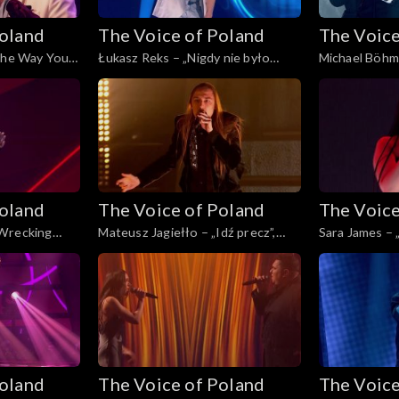
Poland
The Voice of Poland
The Voice
 the Way You
Łukasz Reks – „Nigdy nie było
Michael Böhm 
land”, Live 3,
piękniej”, „The Voice of Poland”,
pogody”, „The
Live 3, 22 listopada 2025
Live 3, 22 lis
Poland
The Voice of Poland
The Voice
„Wrecking
Mateusz Jagiełło – „Idź precz”,
Sara James – „
land”, Live 2,
„The Voice of Poland”, Live 2, 15
Poland”, Live 
listopada 2025
Poland
The Voice of Poland
The Voice