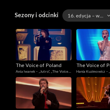
Sezony i odcinki
16. edycja – występy
16. edycja – występ
16. edycja
15. edycja
The Voice of Poland
The Voice of 
15. edycja – występ
Ania Iwanek – „Jutro”, „The Voice
Hania Kuzimowicz – „
of Poland”, Finał, 29 listopada 2025
bardziej”, „The Voice 
Finał, 29 listopada 2