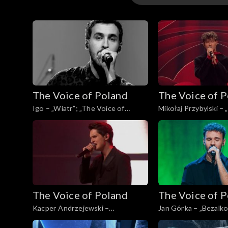
16. edycja – występ
16. edycja
15. edycja
The Voice of Poland
The Voice of 
15. edycja – występ
Igo – „Wiatr”; „The Voice of
Mikołaj Przybylski – 
Poland”, Finał, 30 listopada 2024
„The Voice of Poland”
listopada 2024
The Voice of Poland
The Voice of 
Kacper Andrzejewski –
Jan Górka – „Bezalko
„Początek”; „The Voice of Poland”,
Voice of Poland”, Fina