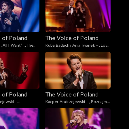
2024
Voice of Poland”, Finał, 30
listopada 2024
 of Poland
The Voice of Poland
„All I Want”; „The
Kuba Badach i Ania Iwanek – „Love
d”, Finał, 30
Never Felt So Good”; „The Voice
4
of Poland”, Finał, 30 listopada 2024
 of Poland
The Voice of Poland
ejewski –
Kacper Andrzejewski – „Poznajmy
„The Voice of Poland”,
się”; „The Voice of Poland”, Live, 23
pada 2024
listopada 2024