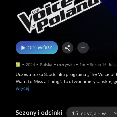
ODTWÓRZ
2024
Polska
rozrywka
1m
Sezon 15, Juli
Uczestniczka 8. odcinka programu „The Voice of
Want to Miss a Thing”. To utwór amerykańskiej g
Piosenka wspięła się na szczyty list przebojów w wielu krajach, m.in. w USA, Austral
więcej
września 2024 roku na antenie TVP2.
Sezony i odcinki
15. edycja – występy