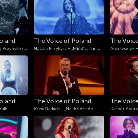
30 listopada 
Poland
The Voice of Poland
The Voice
j Przybylski –
Natalia Przybysz – „Miód”; „The
Ania Iwanek – 
the Hardest
Voice of Poland”, Finał, 30
Voice of Polan
 Poland”,
listopada 2024
listopada 202
024
Poland
The Voice of Poland
The Voice
nnik –
Kuba Badach – „Na drodze do
Kacper Andrz
f Poland”,
wspomnień”; „The Voice of
„Yesterday”; 
024
Poland”, Finał, 30 listopada 2024
Live, 23 listo