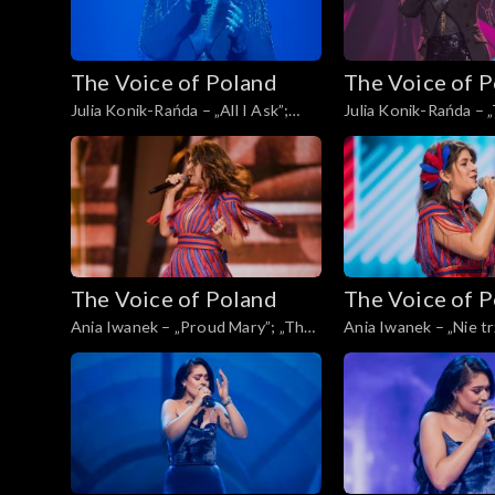
The Voice of Poland
The Voice of 
Julia Konik-Rańda – „All I Ask”;
Julia Konik-Rańda – 
„The Voice of Poland”, Live, 23
„The Voice of Poland”
listopada 2024
listopada 2024
The Voice of Poland
The Voice of 
Ania Iwanek – „Proud Mary”; „The
Ania Iwanek – „Nie tr
Voice of Poland”, Live, 23 listopada
„The Voice of Poland”
2024
listopada 2024