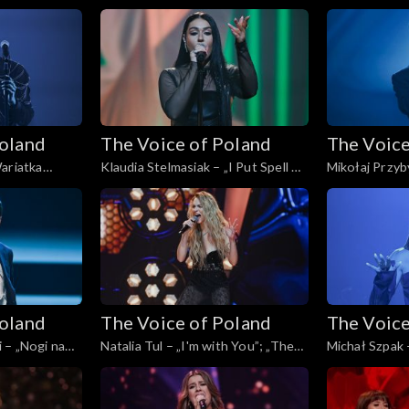
, Live, 16
Voice of Poland”, Live, 16 listopada
„The Voice of 
2024
listopada 202
Poland
The Voice of Poland
The Voice
ariatka
Klaudia Stelmasiak – „I Put Spell on
Mikołaj Przyb
f Poland”,
You”; „The Voice of Poland”, Live,
„The Voice of 
24
16 listopada 2024
listopada 202
Poland
The Voice of Poland
The Voice
 – „Nogi na
Natalia Tul – „I'm with You”; „The
Michał Szpak 
oland”, Live,
Voice of Poland”, Live, 16 listopada
Voice of Polan
2024
2024