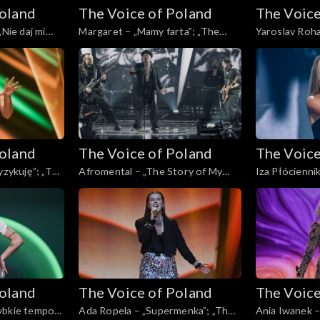
Poland
The Voice of Poland
The Voice
„Nie daj mi
Margaret – „Mamy farta”; „The
Yaroslav Roha
f Poland”,
Voice of Poland”, Live, 23 listopada
My Own”; „The
24
2024
Live, 23 listo
Poland
The Voice of Poland
The Voice
yzykuję”; „The
Afromental – „The Story of My
Iza Płóciennik
e, 23 listopada
Life”; „The Voice of Poland”, Live,
Voice of Polan
23 listopada 2024
2024
Poland
The Voice of Poland
The Voice
ybkie tempo”;
Ada Ropela – „Supermenka”; „The
Ania Iwanek –