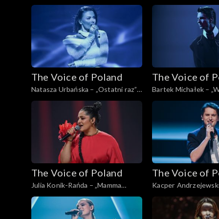
Man's Man's World”; „The Voice of
„The Voice of Poland”
Poland”, Live, 16 listopada 2024
listopada 2024
The Voice of Poland
The Voice of 
Natasza Urbańska – „Ostatni raz”;
Bartek Michałek – „W
„The Voice of Poland”, Live, 16
tańczy”; „The Voice o
listopada 2024
Live, 16 listopada 20
The Voice of Poland
The Voice of 
Julia Konik-Rańda – „Mamma
Kacper Andrzejewski
Knows Best”; „The Voice of
stół”; „The Voice of P
Poland”, Live, 16 listopada 2024
16 listopada 2024