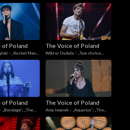
Poland”, Live, 16
„The Voice of Poland”, Live, 16
4
listopada 2024
 of Poland
The Voice of Poland
ylski – „Rocket Man”;
Wiktor Dyduła – „Tam słońce
Poland”, Live, 16
gdzie my”; „The Voice of Poland”,
4
Live, 16 listopada 2024
 of Poland
The Voice of Poland
– „Bondage”; „The
Ania Iwanek – „Aquarius”; „The
d”, Live, 16 listopada
Voice of Poland”, Live, 9 listopada
2024