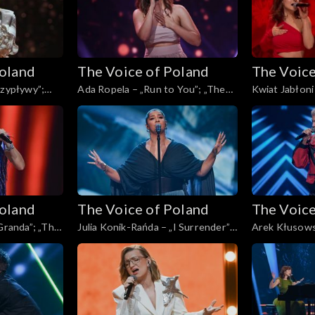
Poland
The Voice of Poland
The Voice
rzypływy”;
Ada Ropela – „Run to You”; „The
Kwiat Jabłoni
, Live, 9
Voice of Poland”, Live, 9 listopada
Voice of Polan
2024
2024
Poland
The Voice of Poland
The Voice
„Granda”; „The
Julia Konik-Rańda – „I Surrender”;
Arek Kłusows
, 9 listopada
„The Voice of Poland”, Live, 9
sąsiedztwa”; 
listopada 2024
Poland”, Live,