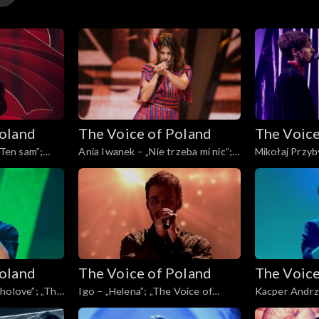
y
Poland
The Voice of Poland
The Voice
y
„Ten sam”;
Ania Iwanek – „Nie trzeba mi nic”;
Mikołaj Przyby
, Finał, 30
„The Voice of Poland”, Finał, 30
„The Voice of 
listopada 2024
listopada 202
Poland
The Voice of Poland
The Voice
holove”; „The
Igo – „Helena”; „The Voice of
Kacper Andrz
ł, 30
Poland”, Finał, 30 listopada 2024
Rain”; „The Vo