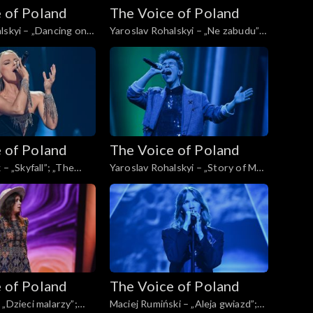
 of Poland
The Voice of Poland
lskyi – „Dancing on
Yaroslav Rohalskyi – „Ne zabudu”;
 Voice of Poland”,
„The Voice of Poland”, Live, 23
pada 2024
listopada 2024
 of Poland
The Voice of Poland
 – „Skyfall”; „The
Yaroslav Rohalskyi – „Story of My
d”, Live, 16 listopada
Life”; „The Voice of Poland”, Live,
16 listopada 2024
 of Poland
The Voice of Poland
 „Dzieci malarzy”;
Maciej Rumiński – „Aleja gwiazd”;