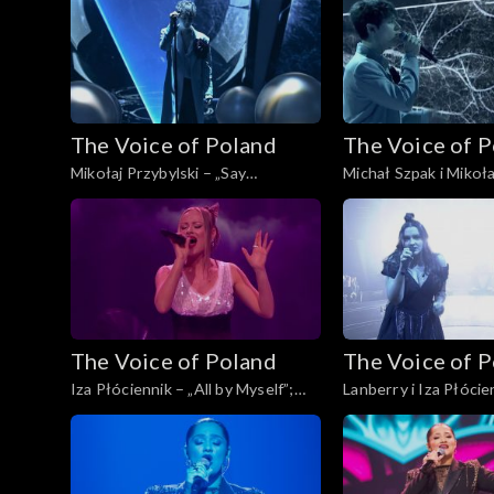
Finał, 30 listopada 2024
listopada 2024
The Voice of Poland
The Voice of 
Mikołaj Przybylski – „Say
Michał Szpak i Mikoła
Something”; „The Voice of Poland”,
„Sorry Seems to Be 
Finał, 30 listopada 2024
Word”; „The Voice of
Finał, 30 listopada 2
The Voice of Poland
The Voice of 
Iza Płóciennik – „All by Myself”;
Lanberry i Iza Płócie
„The Voice of Poland”, Finał, 30
„Creep”; „The Voice o
listopada 2024
Finał, 30 listopada 2