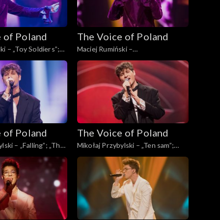
 of Poland
The Voice of Poland
i – „Toy Soldiers”;
Maciej Rumiński –
Poland”, Live, 23
„Dwuznaczności”; „The Voice of
4
Poland”, Live, 23 listopada 2024
 of Poland
The Voice of Poland
lski – „Falling”; „The
Mikołaj Przybylski – „Ten sam”;
d”, Live, 23 listopada
„The Voice of Poland”, Live, 23
listopada 2024