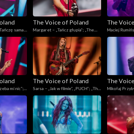
Poland
The Voice of Poland
The Voice
„Tańczę sama”;
Margaret – „Tańcz głupia”; „The
Maciej Rumińsk
, Live, 23
Voice of Poland”, Live, 23 listopada
„The Voice of 
2024
listopada 202
Poland
The Voice of Poland
The Voice
zeba mi nic”;
Sarsa – „Jak w filmie”, „PUCH”; „The
Mikołaj Przyby
, Live, 23
Voice of Poland”, Live, 23 listopada
Voice of Polan
2024
2024