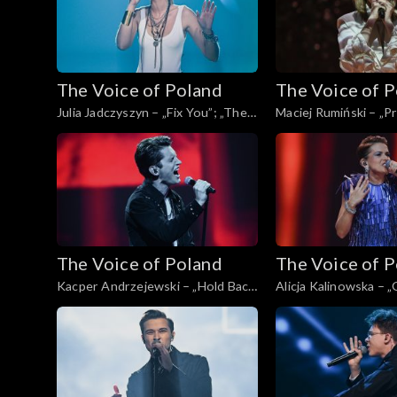
The Voice of Poland
The Voice of 
Julia Jadczyszyn – „Fix You”; „The
Maciej Rumiński – „P
Voice of Poland”, Live, 9 listopada
„The Voice of Poland”
2024
listopada 2024
The Voice of Poland
The Voice of 
Kacper Andrzejewski – „Hold Back
Alicja Kalinowska – 
the River”; „The Voice of Poland”,
Voice of Poland”, Live
Live, 9 listopada 2024
2024