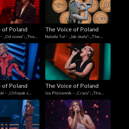
 of Poland
The Voice of Poland
 – „Od nowa”; „The
Natalia Tul – „Jak skała”; „The
d”, Live, 9 listopada
Voice of Poland”, Live, 9 listopada
2024
 of Poland
The Voice of Poland
ki – „Chłopak z
Iza Płóciennik – „Crazy”; „The
„The Voice of
Voice of Poland”, Live, 9 listopada
 9 listopada 2024
2024