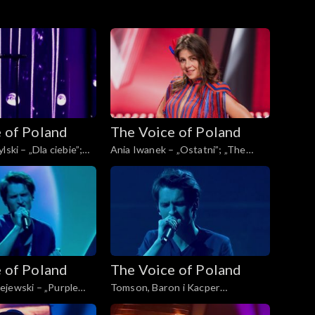
 of Poland
The Voice of Poland
lski – „Dla ciebie”;
Ania Iwanek – „Ostatni”; „The
Poland”, Finał, 30
Voice of Poland”, Finał, 30
4
listopada 2024
 of Poland
The Voice of Poland
ejewski – „Purple
Tomson, Baron i Kacper
ice of Poland”, Finał,
Andrzejewski – „Calling You”; „The