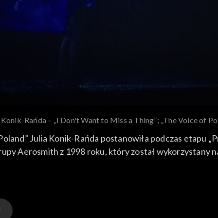
a Konik-Rańda – „I Don't Want to Miss a Thing”; „The Voice of P
 Poland” Julia Konik-Rańda postanowiła podczas etapu „
rupy Aerosmith z 1998 roku, który został wykorzystany 
ii i Niemczech. Konik-Rańda swoją wersję przeboju wykonała 28