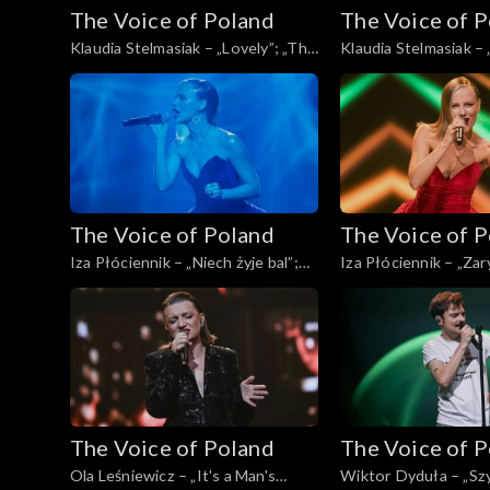
The Voice of Poland
The Voice of 
Klaudia Stelmasiak – „Lovely”; „The
Klaudia Stelmasiak – 
Voice of Poland”, Live, 23 listopada
odejść”; „The Voice o
2024
Live, 23 listopada 20
The Voice of Poland
The Voice of 
Iza Płóciennik – „Niech żyje bal”;
Iza Płóciennik – „Zar
„The Voice of Poland”, Live, 23
Voice of Poland”, Liv
listopada 2024
2024
The Voice of Poland
The Voice of 
Ola Leśniewicz – „It's a Man's
Wiktor Dyduła – „Sz