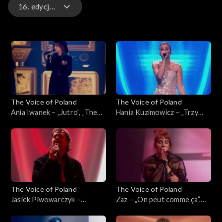
16. edycja – występy
16. edycja – występy
16. edycja
15. edycja
The Voice of Poland
The Voice of Poland
15. edycja – występy
Ania Iwanek – „Jutro”, „The
Hania Kuzimowicz – „Trzy
Voice of Poland”, Finał, 29
razy bardziej”, „The Voice of
listopada 2025
Poland”, Finał, 29 listopada
2025
The Voice of Poland
The Voice of Poland
Jasiek Piwowarczyk –
Zaz – „On peut comme ça”,
„Ushuaia”, „The Voice of
„The Voice of Poland”, Finał,
Poland”, Finał, 29 listopada
29 listopada 2025