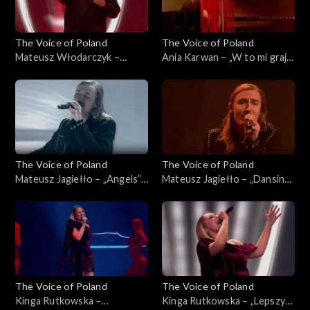
The Voice of Poland
The Voice of Poland
Mateusz Włodarczyk –
Ania Karwan – „W to mi graj”,
„Puste kartki”, „The Voice of
„The Voice of Poland”, Live 3,
Poland”, Live 3, 22 listopada
22 listopada 2025
2025
The Voice of Poland
The Voice of Poland
Mateusz Jagiełło – „Angels”,
Mateusz Jagiełło – „Dansing”,
„The Voice of Poland”, Live 3,
„The Voice of Poland”, Live 3,
22 listopada 2025
22 listopada 2025
The Voice of Poland
The Voice of Poland
Kinga Rutkowska –
Kinga Rutkowska – „Lepszy