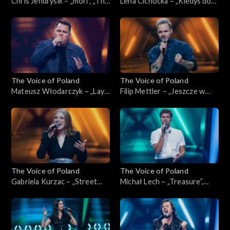
Chris Jendrysik – „mori”, „The
Lena Cichocka – „Kiedyś do
Voice of Poland”, Nokaut, 1
Ciebie wrócę”, „The Voice of
listopada 2025
Poland”, Nokaut, 1 listopada
2025
The Voice of Poland
The Voice of Poland
Mateusz Włodarczyk – „Lay
Filip Mettler – „Jeszcze w
Me Down”, „The Voice of
zielone gramy”, „The Voice of
Poland”, Nokaut, 1 listopada
Poland”, Nokaut, 1 listopada
2025
2025
The Voice of Poland
The Voice of Poland
Gabriela Kurzac – „Street
Michał Lech – „Treasure”,
Life”, „The Voice of Poland”,
„The Voice of Poland”,
Nokaut, 1 listopada 2025
Nokaut, 1 listopada 2025