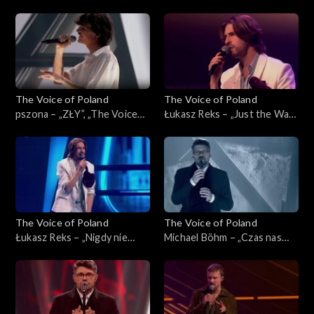
„Powerful”, „The Voice of
czas”, „The Voice of Poland”,
Poland”, Live 3, 22 listopada
Live 3, 22 listopada 2025
2025
The Voice of Poland
The Voice of Poland
pszona – „ZŁY”, „The Voice
Łukasz Reks – „Just the Way
of Poland”, Live 3, 22
You Are”, „The Voice of
listopada 2025
Poland”, Live 3, 22 listopada
2025
The Voice of Poland
The Voice of Poland
Łukasz Reks – „Nigdy nie
Michael Böhm – „Czas nas
było piękniej”, „The Voice of
uczy pogody”, „The Voice of
Poland”, Live 3, 22 listopada
Poland”, Live 3, 22 listopada
2025
2025