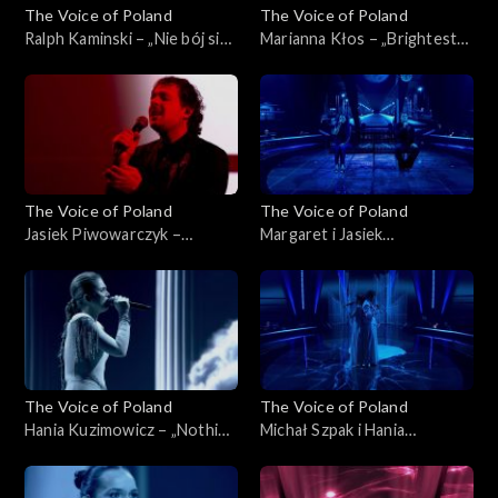
The Voice of Poland
The Voice of Poland
Ralph Kaminski – „Nie bój się
Marianna Kłos – „Brightest
na zapas!'”, „The Voice of
Light”, „The Voice of Poland”,
Poland”, Finał, 29 listopada
Finał, 29 listopada 2025
2025
The Voice of Poland
The Voice of Poland
Jasiek Piwowarczyk –
Margaret i Jasiek
„Bohemian Rhapsody”, „The
Piwowarczyk – „Kochana”,
Voice of Poland”, Finał, 29
„The Voice of Poland”, Finał,
listopada 2025
29 listopada 2025
The Voice of Poland
The Voice of Poland
Hania Kuzimowicz – „Nothing
Michał Szpak i Hania
Compares 2U”, „The Voice of
Kuzimowicz – „E più ti penso”,
Poland”, Finał, 29 listopada
„The Voice of Poland”, Finał,