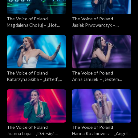
The Voice of Poland
The Voice of Poland
Magdalena Chołuj – „Hot
Jasiek Piwowarczyk –
Right Now”, „The Voice of
„Glimpse of Us”, „The Voice
Poland”, Nokaut, 1 listopada
of Poland”, Nokaut, 1
2025
listopada 2025
The Voice of Poland
The Voice of Poland
Katarzyna Skiba – „Lifted”,
Anna Janulek – „Jestem
„The Voice of Poland”,
kobietą”, „The Voice of
Nokaut, 1 listopada 2025
Poland”, Nokaut, 1 listopada
2025
The Voice of Poland
The Voice of Poland
Joanna Lupa – „Dziesięć
Hanna Kuzimowicz – „Angel”,