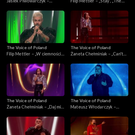
Jasiek Piwowarczyk –
Filip Mettler – „Stay”, „The
„Ushuaia”, „The Voice of
Voice of Poland”, Live 3, 22
Poland”, Live 3, 22 listopada
listopada 2025
2025
The Voice of Poland
The Voice of Poland
Filip Mettler – „W ciemności”,
Żaneta Chełminiak – „Can't
„The Voice of Poland”, Live 3,
Get You Out of My Head”,
22 listopada 2025
„The Voice of Poland”, Live 3,
22 listopada 2025
The Voice of Poland
The Voice of Poland
Żaneta Chełminiak – „Daj mi
Mateusz Włodarczyk –
odejść”, „The Voice of
„Right Here Waiting for You”,
Poland”, Live 3, 22 listopada
„The Voice of Poland”, Live 3,
2025
22 listopada 2025