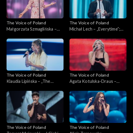
The Voice of Poland
The Voice of Poland
Małgorzata Szmaglińska –
Michał Lech – „Everytime”;
„Fortnight”; „The Voice of
„The Voice of Poland”,
Poland”, Przesłuchania w
Przesłuchania w ciemno, 4
ciemno, 4 października 2025
października 2025
The Voice of Poland
The Voice of Poland
Klaudia Lipińska – „The
Agata Kotulska-Draus –
Door”; „The Voice of
„Songbird”; „The Voice of
Poland”, Przesłuchania w
Poland”, Przesłuchania w
ciemno, 4 października 2025
ciemno, 4 października 2025
The Voice of Poland
The Voice of Poland