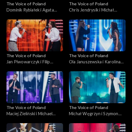
The Voice of Poland
The Voice of Poland
Dominik Rybiałek i Agata
Chris Jendrysik i Michał
Kotulska-Draus – „Boję się o
Wąsowicz-Piekarski – „Man
Ciebie”; „The Voice of
in the Mirror”; „The Voice of
Poland”, Bitwy, 18
Poland”, Bitwy, 18
października 2025
października 2025
The Voice of Poland
The Voice of Poland
Jan Piwowarczyk i Filip
Ola Januszewska i Karolina
Mettler – „Leave the Door
Szkiłądź – „O nich, o Tobie”;
Open”; „The Voice of
„The Voice of Poland”, Bitwy,
Poland”, Bitwy, 11
11 października 2025
października 2025
The Voice of Poland
The Voice of Poland
Maciej Zieliński i Michael
Michał Węgrzyn i Szymon
Böhm – „Home”; „The Voice
Rybacki – „Napad”; „The
of Poland”, Bitwy, 11
Voice of Poland”, Bitwy, 11