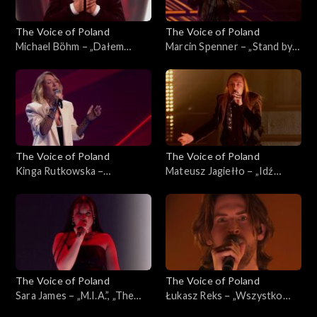
The Voice of Poland
The Voice of Poland
Michael Böhm – „Dałem
Marcin Spenner – „Stand by
słowo”, „The Voice of
My Woman”, „The Voice of
Poland”, Live 3, 22 listopada
Poland”, Live 2, 15 listopada
2025
2025
The Voice of Poland
The Voice of Poland
Kinga Rutkowska –
Mateusz Jagiełło – „Idź
„Wrecking Ball”, „The Voice
precz”, „The Voice of Poland”,
of Poland”, Live 2, 15
Live 2, 15 listopada 2025
listopada 2025
The Voice of Poland
The Voice of Poland
Sara James – „M.I.A.”, „The
Łukasz Reks – „Wszystko
Voice of Poland”, Live 2, 15
będzie dobrze”, „The Voice of