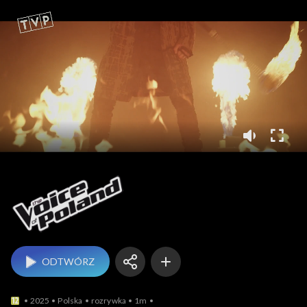
The Voice of Poland
ODTWÓRZ
2025
Polska
rozrywka
1m