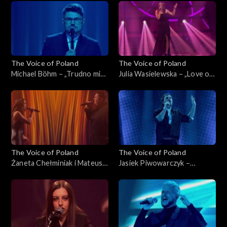
listopada 2025
Poland”, Live 2, 15 listopada
2025
The Voice of Poland
The Voice of Poland
Michael Böhm – „Trudno mi
Julia Wasielewska – „Love on
się przyznać”, „The Voice of
Top”, „The Voice of Poland”,
Poland”, Live 2, 15 listopada
Live 2, 15 listopada 2025
2025
The Voice of Poland
The Voice of Poland
Żaneta Chełminiak i Mateusz
Jasiek Piwowarczyk –
Włodarczyk – „Beneath Your
„Beautiful Things”, „The
Beautiful”, „The Voice of
Voice of Poland”, Live 2, 15
Poland”, Live 2, 15 listopada
listopada 2025
2025