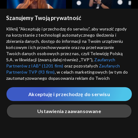
Szanujemy Twoją prywatność
The Voice of Poland
The Voice of Poland
Ola Januszewska – „Zanim
Stanisław Łukoński – „Było
Kliknij "Akceptuję i przechodzę do serwisu", aby wyrazić zgody
zrozumiesz”; „The Voice of
miło”; „The Voice of Poland”,
na korzystanie z technologii automatycznego śledzenia i
Poland”, Przesłuchania w
Przesłuchania w ciemno, 27
zbierania danych, dostęp do informacji na Twoim urządzeniu
ciemno, 27 września 2025
września 2025
końcowym i ich przechowywanie oraz na przetwarzanie
Twoich danych osobowych przez nas, czyli Telewizję Polską
S.A. w likwidacji (zwaną dalej również „TVP”),
Zaufanych
Partnerów z IAB* (1201 firm)
oraz pozostałych
Zaufanych
Partnerów TVP (93 firm)
, w celach marketingowych (w tym do
The Voice of Poland
The Voice of Poland
zautomatyzowanego dopasowania reklam do Twoich
Kornelia Markuszewska –
Janek Słowiński – „Sittin’ on
zainteresowań i mierzenia ich skuteczności) i pozostałych,
„Training Season”; „The Voice
the Dock of the Bay”; „The
które wskazujemy poniżej, a także zgody na udostępnianie
of Poland”, Przesłuchania w
Voice of Poland”,
Akceptuję i przechodzę do serwisu
przez nas identyfikatora PPID do Google.
ciemno, 27 września 2025
Przesłuchania w ciemno, 27
września 2025
Twoje dane osobowe zbierane podczas odwiedzania przez
Ustawienia zaawansowane
Ciebie naszych
poszczególnych serwisów
zwanych dalej
„Portalem”, w tym informacje zapisywane za pomocą
technologii takich jak: pliki cookie, sygnalizatory WWW lub
The Voice of Poland
The Voice of Poland
innych podobnych technologii umożliwiających świadczenie
Główna
Szukaj
Moja lista
Na żywo
Więcej
Anna Kaniok – „I Am
Filip Mettler – „Ordinary”;
dopasowanych i bezpiecznych usług, personalizację treści