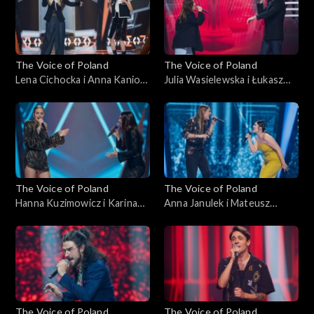
października 2025
października 2025
The Voice of Poland
The Voice of Poland
Lena Cichocka i Anna Kaniok
Julia Wasielewska i Łukasz
– „Anxiety”; „The Voice of
Reks – „O niebo lepiej”; „The
Poland”, Bitwy, 11
Voice of Poland”, Bitwy, 11
października 2025
października 2025
The Voice of Poland
The Voice of Poland
Hanna Kuzimowicz i Karina
Anna Janulek i Mateusz
Reske-Chojnacka – „Need
Jagiełło – „Natural”; „The
You Now”; „The Voice of
Voice of Poland”, Bitwy, 11
Poland”, Bitwy, 11
października 2025
października 2025
The Voice of Poland
The Voice of Poland