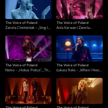
2025
29 listopada 2025
The Voice of Poland
The Voice of Poland
Żaneta Chełminiak – „Sing It
Ania Karwan i Żaneta
Back”, „The Voice of Poland”,
Chełminiak – „I Wanna Dance
Finał, 29 listopada 2025
with Somebody”, „The Voice
of Poland”, Finał, 29
listopada 2025
The Voice of Poland
The Voice of Poland
Nemo – „Hokus Pokus”, „The
Łukasz Reks – „When I Need
Voice of Poland”, Finał, 29
You”, „The Voice of Poland”,
listopada 2025
Finał, 29 listopada 2025
The Voice of Poland
The Voice of Poland