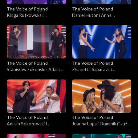
The Voice of Poland
The Voice of Poland
Kinga Rutkowska i
Daniel Hutor i Anna
Małgorzata Szmaglińska –
Kędzierska – „Just Give Me a
„Love in the Dark”, „The
Reason”, „The Voice of
Voice of Poland”, Bitwy, 25
Poland”, Bitwy, 25
października 2025
października 2025
The Voice of Poland
The Voice of Poland
Stanisław Łukoński i Adam
Zhanetta Saparava i
Katryniok – „Zabiorę cię,
Magdalena Chołuj – „Sisters
Magdaleno”, „The Voice of
Are Doin’ It for Themselves”,
Poland”, Bitwy, 25
„The Voice of Poland”, Bitwy,
października 2025
25 października 2025
The Voice of Poland
The Voice of Poland
Adrian Sokołowski i
Joanna Lupa i Dominik Czuż –
Krzysztof Stępień – „What
„My Church”; „The Voice of
Do You Believe In?”; „The
Poland”, Bitwy, 18