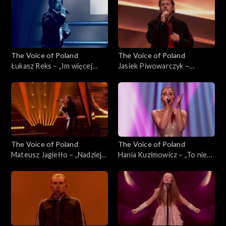
2025
The Voice of Poland
The Voice of Poland
Łukasz Reks – „Im więcej
Jasiek Piwowarczyk –
ciebie tym mniej”, „The Voice
„Szklanka wody'”, „The Voice
of Poland”, Finał, 29
of Poland”, Finał, 29
listopada 2025
listopada 2025
The Voice of Poland
The Voice of Poland
Mateusz Jagiełło – „Nadzieja”,
Hania Kuzimowicz – „To nie
„The Voice of Poland”, Finał,
ja”, „The Voice of Poland”,
29 listopada 2025
Finał, 29 listopada 2025