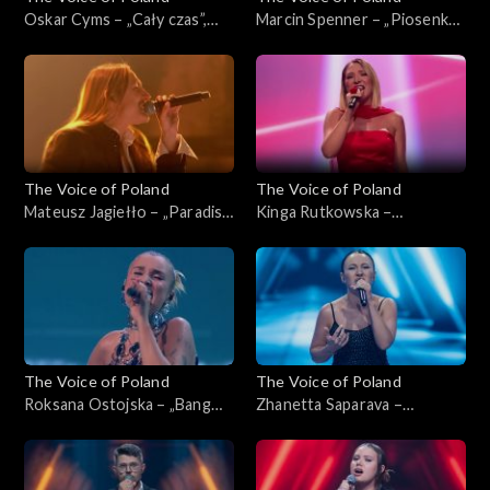
Oskar Cyms – „Cały czas”,
Marcin Spenner – „Piosenka
„The Voice of Poland”, Live 1,
księżycowa”, „The Voice of
8 listopada 2025
Poland”, Live 1, 8 listopada
2025
The Voice of Poland
The Voice of Poland
Mateusz Jagiełło – „Paradise
Kinga Rutkowska –
City”, „The Voice of Poland”,
„Odkryjemy miłość nieznaną”,
Live 1, 8 listopada 2025
„The Voice of Poland”, Live 1,
8 listopada 2025
The Voice of Poland
The Voice of Poland
Roksana Ostojska – „Bang
Zhanetta Saparava –
Bang”, „The Voice of Poland”,
„Addicted to You”, „The
Live 1, 8 listopada 2025
Voice of Poland”, Nokaut, 1
listopada 2025