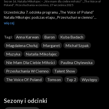
Sezon 16, Natalia Mikołajec – „Nie mam dla ciebie miłości”; „The Voice of
Poland”, Przesłuchania w ciemno, 27 września 2025
Uczestniczka 7. odcinka programu „The Voice of Poland”
Natalia Mikołajec podczas etapu „Przesłuchań w ciemno”
postanowiła wykonać piosenkę „Nie mam dla ciebie miłości”. To
więcej
utwór Skubasa, wydany na singlu zapowiadającym jego drugi
album „Brzask” z 2014 roku. Mikołajec zaprezentowała swoją
Tagi:
Anna Karwan
Baron
Kuba Badach
wersję przeboju 27 września 2025 roku na antenie TVP2.
Magdalena Chołuj
Margaret
Michał Szpak
Muzyka
Natalia Mikołajec
Nie Mam Dla Ciebie Miłości
Paulina Chylewska
Przesłuchania W Ciemno
Talent Show
The Voice Of Poland
Tomson
Tvp 2
Występy
Sezony i odcinki