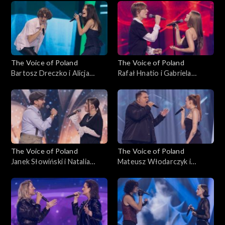
Nokaut, 1 listopada 2025
Nokaut, 1 listopada 2025
The Voice of Poland
The Voice of Poland
Bartosz Dreczko i Alicja
Rafał Hnatio i Gabriela
Tarnowska – „Nie mówię tak,
Kurzac – „Wynalazek Filipa
nie mówię nie”, „The Voice of
Golarza”, „The Voice of
Poland”, Bitwy, 25
Poland”, Bitwy, 25
października 2025
października 2025
The Voice of Poland
The Voice of Poland
Janek Słowiński i Natalia
Mateusz Włodarczyk i
Stępnik – „Have You Ever
Katarzyna Skiba – „Cold”,
Seen the Rain”, „The Voice of
„The Voice of Poland”, Bitwy,
Poland”, Bitwy, 25
25 października 2025
października 2025