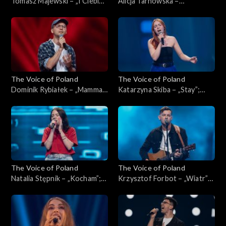
Tomasz Majewski – „I Ciebie
Alicja Tarnowska –
też, bardzo”; „The Voice of
„Inspirations”; „The Voice of
Poland”, Przesłuchania w
Poland”, Przesłuchania w
ciemno, 4 października 2025
ciemno, 4 października 2025
The Voice of Poland
The Voice of Poland
Dominik Rybiałek – „Mamma
Katarzyna Skiba – „Stay”;
Mia”; „The Voice of Poland”,
„The Voice of Poland”,
Przesłuchania w ciemno, 4
Przesłuchania w ciemno, 4
października 2025
października 2025
The Voice of Poland
The Voice of Poland
Natalia Stępnik – „Kocham”;
Krzysztof Forbot – „Wiatr”;
„The Voice of Poland”,
„The Voice of Poland”,
Przesłuchania w ciemno, 27
Przesłuchania w ciemno, 27
września 2025
września 2025