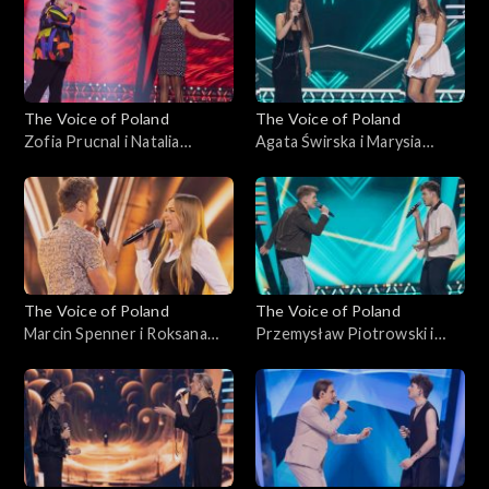
Voice of Poland”, Bitwy, 18
października 2025
października 2025
The Voice of Poland
The Voice of Poland
Zofia Prucnal i Natalia
Agata Świrska i Marysia
Mikołajec – „Unwritten”;
Sawicka – „Samoloty”; „The
„The Voice of Poland”, Bitwy,
Voice of Poland”, Bitwy, 18
18 października 2025
października 2025
The Voice of Poland
The Voice of Poland
Marcin Spenner i Roksana
Przemysław Piotrowski i
Ostojska – „Falling in Love”;
Michał Lech – „Miliony
„The Voice of Poland”, Bitwy,
monet”; „The Voice of
18 października 2025
Poland”, Bitwy, 18
października 2025