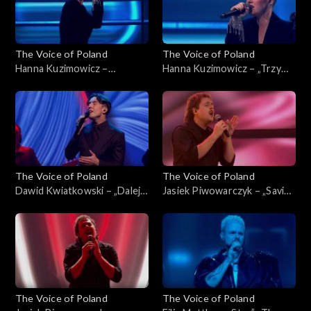
The Voice of Poland
The Voice of Poland
Hanna Kuzimowicz –
Hanna Kuzimowicz – „Trzy
„California Dreamin'”, „The
razy bardziej”, „The Voice of
Voice of Poland”, Live 3, 22
Poland”, Live 3, 22 listopada
listopada 2025
2025
The Voice of Poland
The Voice of Poland
Dawid Kwiatkowski – „Dalej,
Jasiek Piwowarczyk – „Saving
dalej!”, „The Voice of Poland”,
All My Love for You”, „The
Live 3, 22 listopada 2025
Voice of Poland”, Live 3, 22
listopada 2025
The Voice of Poland
The Voice of Poland