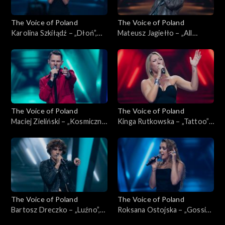
The Voice of Poland
The Voice of Poland
Karolina Szkiłądź – „Dłoń”,
Mateusz Jagiełło – „All
„The Voice of Poland”,
Summer Long”, „The Voice of
Nokaut, 1 listopada 2025
Poland”, Nokaut, 1 listopada
2025
The Voice of Poland
The Voice of Poland
Maciej Zieliński – „Kosmiczne
Kinga Rutkowska – „Tattoo”,
energie”, „The Voice of
„The Voice of Poland”,
Poland”, Nokaut, 1 listopada
Nokaut, 1 listopada 2025
2025
The Voice of Poland
The Voice of Poland
Bartosz Dreczko – „Luźno”,
Roksana Ostojska – „Gossip”,
„The Voice of Poland”,
„The Voice of Poland”,