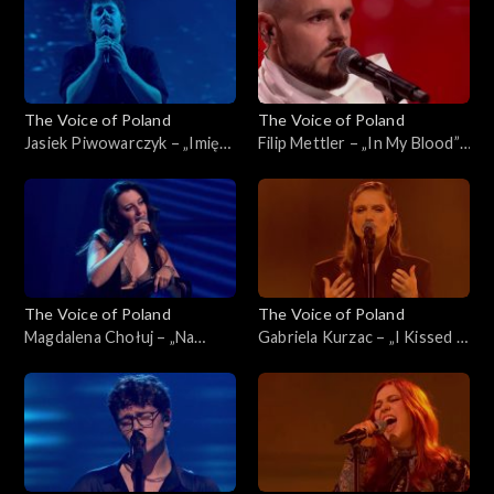
listopada 2025
The Voice of Poland
The Voice of Poland
Jasiek Piwowarczyk – „Imię
Filip Mettler – „In My Blood”,
deszczu”, „The Voice of
„The Voice of Poland”, Live 1,
Poland”, Live 1, 8 listopada
8 listopada 2025
2025
The Voice of Poland
The Voice of Poland
Magdalena Chołuj – „Na
Gabriela Kurzac – „I Kissed a
kolana”, „The Voice of
Girl”, „The Voice of Poland”,
Poland”, Live 1, 8 listopada
Live 1, 8 listopada 2025
2025