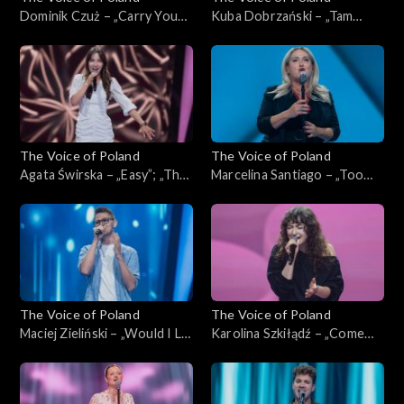
Dominik Czuż – „Carry You
Kuba Dobrzański – „Tam
Home”; „The Voice of
słońce, gdzie my”; „The Voice
Poland”, Przesłuchania w
of Poland”, Przesłuchania w
ciemno, 4 października 2025
ciemno, 4 października 2025
The Voice of Poland
The Voice of Poland
Agata Świrska – „Easy”; „The
Marcelina Santiago – „Too
Voice of Poland”,
Lost in You”; „The Voice of
Przesłuchania w ciemno, 4
Poland”, Przesłuchania w
października 2025
ciemno, 4 października 2025
The Voice of Poland
The Voice of Poland
Maciej Zieliński – „Would I Lie
Karolina Szkiłądź – „Come
to You?”; „The Voice of
Away with Me”; „The Voice
Poland”, Przesłuchania w
of Poland”, Przesłuchania w
ciemno, 4 października 2025
ciemno, 4 października 2025