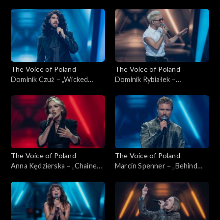
przykazań”, „The Voice of
„The Voice of Poland”,
Poland”, Nokaut, 1 listopada
Nokaut, 1 listopada 2025
2025
The Voice of Poland
The Voice of Poland
Dominik Czuż – „Wicked
Dominik Rybiałek –
Game”, „The Voice of Poland”,
„Tolerancja”, „The Voice of
Nokaut, 1 listopada 2025
Poland”, Nokaut, 1 listopada
2025
The Voice of Poland
The Voice of Poland
Anna Kędzierska – „Chained
Marcin Spenner – „Behind
to the Rhythm”, „The Voice
Blue Eyes”, „The Voice of
of Poland”, Nokaut, 1
Poland”, Nokaut, 1 listopada
listopada 2025
2025