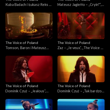
Kuba Badach i Łukasz Reks –
Mateusz Jagiełło – „Cryin''”,
„I Wish”, „The Voice of
„The Voice of Poland”, Finał,
Poland”, Finał, 29 listopada
29 listopada 2025
2025
The Voice of Poland
The Voice of Poland
Tomson, Baron i Mateusz
Zaz – „Je veux”, „The Voice of
Jagiełło – „Whole Lotta
Poland”, Finał, 29 listopada
Love”, „The Voice of Poland”,
2025
Finał, 29 listopada 2025
The Voice of Poland
The Voice of Poland
Dominik Czuż – „Jealous”,
Dominik Czuż – „Tak bardzo
„The Voice of Poland”, Live 3,
mi przykro”, „The Voice of
22 listopada 2025
Poland”, Live 3, 22 listopada
2025