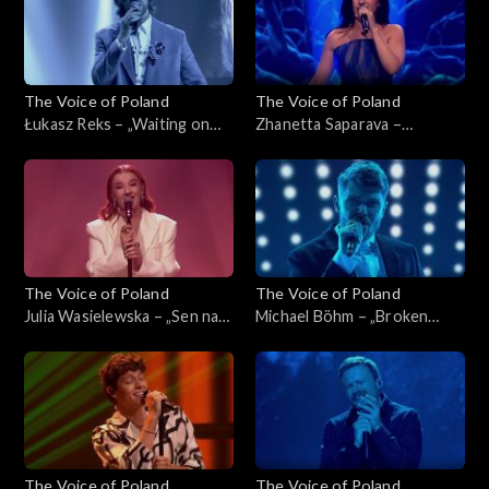
listopada 2025
2025
The Voice of Poland
The Voice of Poland
Łukasz Reks – „Waiting on
Zhanetta Saparava –
the World to Change”, „The
„Melodia”, „The Voice of
Voice of Poland”, Live 1, 8
Poland”, Live 1, 8 listopada
listopada 2025
2025
The Voice of Poland
The Voice of Poland
Julia Wasielewska – „Sen na
Michael Böhm – „Broken
pogodne dni”, „The Voice of
Strings”, „The Voice of
Poland”, Live 1, 8 listopada
Poland”, Live 1, 8 listopada
2025
2025
The Voice of Poland
The Voice of Poland