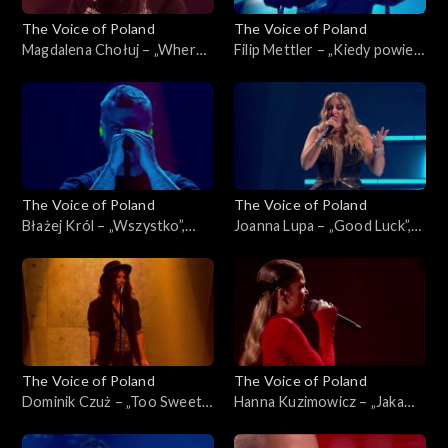
The Voice of Poland
The Voice of Poland
Magdalena Chołuj – „Where
Filip Mettler – „Kiedy powiem
Is My Husband!”, „The Voice
sobie dość”, „The Voice of
of Poland”, Live 2, 15
Poland”, Live 2, 15 listopada
listopada 2025
2025
The Voice of Poland
The Voice of Poland
Błażej Król – „Wszystko”,
Joanna Lupa – „Good Luck”,
„The Voice of Poland”, Live 2,
„The Voice of Poland”, Live 2,
15 listopada 2025
15 listopada 2025
The Voice of Poland
The Voice of Poland
Dominik Czuż – „Too Sweet”,
Hanna Kuzimowicz – „Jaka
„The Voice of Poland”, Live 2,
róża taki cierń”, „The Voice
15 listopada 2025
of Poland”, Live 2, 15