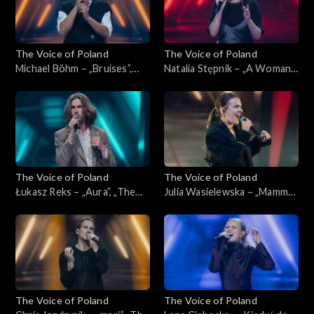
The Voice of Poland
The Voice of Poland
Michael Böhm – „Bruises”,
Natalia Stępnik – „A Woman's
„The Voice of Poland”,
Worth”, „The Voice of
Nokaut, 1 listopada 2025
Poland”, Nokaut, 1 listopada
2025
The Voice of Poland
The Voice of Poland
Łukasz Reks – „Aura”, „The
Julia Wasielewska – „Mamma
Voice of Poland”, Nokaut, 1
Knows Best”, „The Voice of
listopada 2025
Poland”, Nokaut, 1 listopada
2025
The Voice of Poland
The Voice of Poland