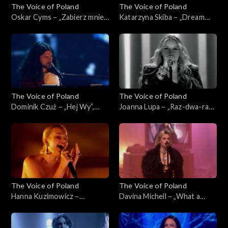
The Voice of Poland
The Voice of Poland
Oskar Cyms – „Zabierz mnie”,
Katarzyna Skiba – „Dream
„The Voice of Poland”, Live 1,
On”, „The Voice of Poland”,
8 listopada 2025
Live 1, 8 listopada 2025
The Voice of Poland
The Voice of Poland
Dominik Czuż – „Hej Wy”,
Joanna Lupa – „Raz-dwa-raz-
„The Voice of Poland”, Live 1,
dwa”, „The Voice of Poland”,
8 listopada 2025
Live 1, 8 listopada 2025
The Voice of Poland
The Voice of Poland
Hanna Kuzimowicz –
Davina Michell – „What a
„Running Up That Hill”, „The
Woman”, „The Voice of
Voice of Poland”, Live 1, 8
Poland”, Live 1, 8 listopada