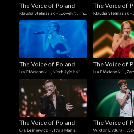
The Voice of Poland
The Voice of 
Klaudia Stelmasiak – „Lovely”; „The
Klaudia Stelmasiak – 
Voice of Poland”, Live, 23 listopada
odejść”; „The Voice o
2024
Live, 23 listopada 20
The Voice of Poland
The Voice of 
Iza Płóciennik – „Niech żyje bal”;
Iza Płóciennik – „Zar
„The Voice of Poland”, Live, 23
Voice of Poland”, Liv
listopada 2024
2024
The Voice of Poland
The Voice of 
Ola Leśniewicz – „It's a Man's
Wiktor Dyduła – „Sz