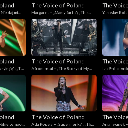
Poland
The Voice of Poland
The Voice
„Nie daj mi
Margaret – „Mamy farta”; „The
Yaroslav Roha
f Poland”,
Voice of Poland”, Live, 23 listopada
My Own”; „The
24
2024
Live, 23 listo
Poland
The Voice of Poland
The Voice
yzykuję”; „The
Afromental – „The Story of My
Iza Płóciennik
e, 23 listopada
Life”; „The Voice of Poland”, Live,
Voice of Polan
23 listopada 2024
2024
Poland
The Voice of Poland
The Voice
ybkie tempo”;
Ada Ropela – „Supermenka”; „The
Ania Iwanek –