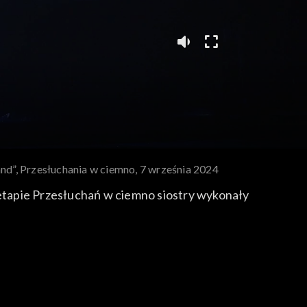
and”, Przesłuchania w ciemno, 7 września 2024
 etapie Przesłuchań w ciemno siostry wykonały
on listy przebojów. Autorskie wykonaniu tej