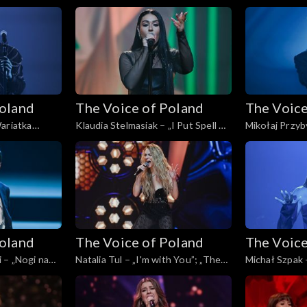
, Live, 16
Voice of Poland”, Live, 16 listopada
„The Voice of 
2024
listopada 202
Poland
The Voice of Poland
The Voice
ariatka
Klaudia Stelmasiak – „I Put Spell on
Mikołaj Przyb
f Poland”,
You”; „The Voice of Poland”, Live,
„The Voice of 
24
16 listopada 2024
listopada 202
Poland
The Voice of Poland
The Voice
 – „Nogi na
Natalia Tul – „I'm with You”; „The
Michał Szpak 
oland”, Live,
Voice of Poland”, Live, 16 listopada
Voice of Polan
2024
2024