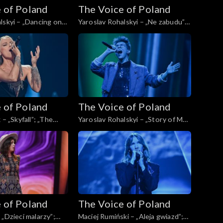
 of Poland
The Voice of Poland
lskyi – „Dancing on
Yaroslav Rohalskyi – „Ne zabudu”;
 Voice of Poland”,
„The Voice of Poland”, Live, 23
pada 2024
listopada 2024
 of Poland
The Voice of Poland
 – „Skyfall”; „The
Yaroslav Rohalskyi – „Story of My
d”, Live, 16 listopada
Life”; „The Voice of Poland”, Live,
16 listopada 2024
 of Poland
The Voice of Poland
 „Dzieci malarzy”;
Maciej Rumiński – „Aleja gwiazd”;