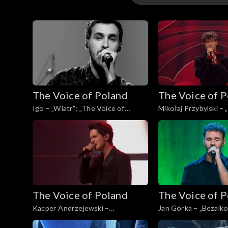
16. edycja – występ
16. edycja
15. edycja
The Voice of Poland
The Voice of 
15. edycja – występ
Igo – „Wiatr”; „The Voice of
Mikołaj Przybylski – 
Poland”, Finał, 30 listopada 2024
„The Voice of Poland”
listopada 2024
The Voice of Poland
The Voice of 
Kacper Andrzejewski –
Jan Górka – „Bezalko
„Początek”; „The Voice of Poland”,
Voice of Poland”, Fina