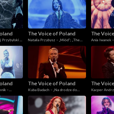
30 listopada 
Poland
The Voice of Poland
The Voice
j Przybylski –
Natalia Przybysz – „Miód”; „The
Ania Iwanek – 
the Hardest
Voice of Poland”, Finał, 30
Voice of Polan
 Poland”,
listopada 2024
listopada 202
024
Poland
The Voice of Poland
The Voice
nnik –
Kuba Badach – „Na drodze do
Kacper Andrz
f Poland”,
wspomnień”; „The Voice of
„Yesterday”; 
024
Poland”, Finał, 30 listopada 2024
Live, 23 listo