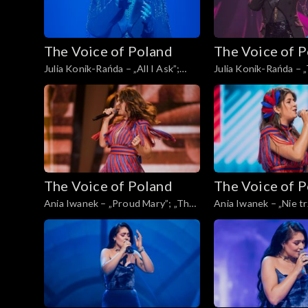
The Voice of Poland
The Voice of 
Julia Konik-Rańda – „All I Ask”;
Julia Konik-Rańda – 
„The Voice of Poland”, Live, 23
„The Voice of Poland”
listopada 2024
listopada 2024
The Voice of Poland
The Voice of 
Ania Iwanek – „Proud Mary”; „The
Ania Iwanek – „Nie tr
Voice of Poland”, Live, 23 listopada
„The Voice of Poland”
2024
listopada 2024