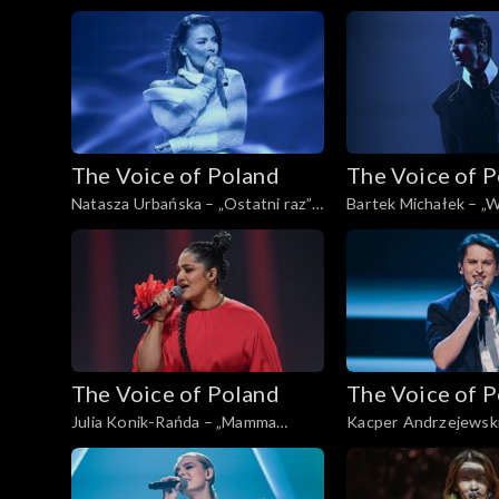
Man's Man's World”; „The Voice of
„The Voice of Poland”
Poland”, Live, 16 listopada 2024
listopada 2024
The Voice of Poland
The Voice of 
Natasza Urbańska – „Ostatni raz”;
Bartek Michałek – „W
„The Voice of Poland”, Live, 16
tańczy”; „The Voice o
listopada 2024
Live, 16 listopada 20
The Voice of Poland
The Voice of 
Julia Konik-Rańda – „Mamma
Kacper Andrzejewski
Knows Best”; „The Voice of
stół”; „The Voice of P
Poland”, Live, 16 listopada 2024
16 listopada 2024