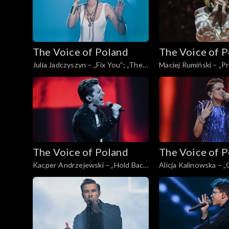
The Voice of Poland
The Voice of 
Julia Jadczyszyn – „Fix You”; „The
Maciej Rumiński – „P
Voice of Poland”, Live, 9 listopada
„The Voice of Poland”
2024
listopada 2024
The Voice of Poland
The Voice of 
Kacper Andrzejewski – „Hold Back
Alicja Kalinowska – 
the River”; „The Voice of Poland”,
Voice of Poland”, Live
Live, 9 listopada 2024
2024