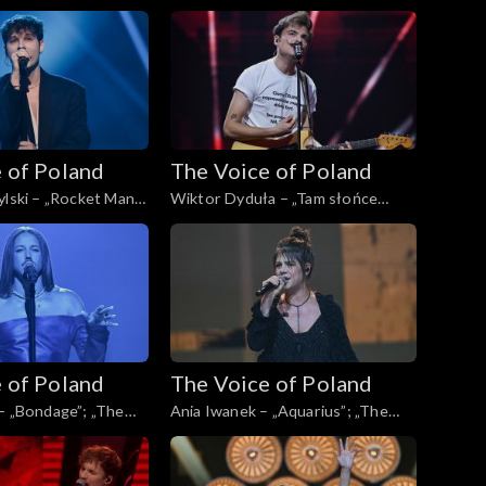
Poland”, Live, 16
„The Voice of Poland”, Live, 16
4
listopada 2024
 of Poland
The Voice of Poland
ylski – „Rocket Man”;
Wiktor Dyduła – „Tam słońce
Poland”, Live, 16
gdzie my”; „The Voice of Poland”,
4
Live, 16 listopada 2024
 of Poland
The Voice of Poland
– „Bondage”; „The
Ania Iwanek – „Aquarius”; „The
d”, Live, 16 listopada
Voice of Poland”, Live, 9 listopada
2024