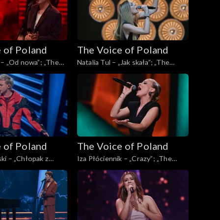
 of Poland
The Voice of Poland
 – „Od nowa”; „The
Natalia Tul – „Jak skała”; „The
d”, Live, 9 listopada
Voice of Poland”, Live, 9 listopada
2024
 of Poland
The Voice of Poland
ki – „Chłopak z
Iza Płóciennik – „Crazy”; „The
„The Voice of
Voice of Poland”, Live, 9 listopada
 9 listopada 2024
2024