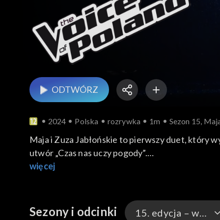
ODTWÓRZ
2024
Polska
rozrywka
1m
Sezon 15, Maja
Maja i Zuza Jabłońskie to pierwszy duet, który 
utwór „Czas nas uczy pogody”.
Ten największy przebój Grażyny Łobaszewskiej po 
więcej
piosenki w wykonaniu sióstr Jabłońskich widzowi
Sezony i odcinki
15. edycja – występy