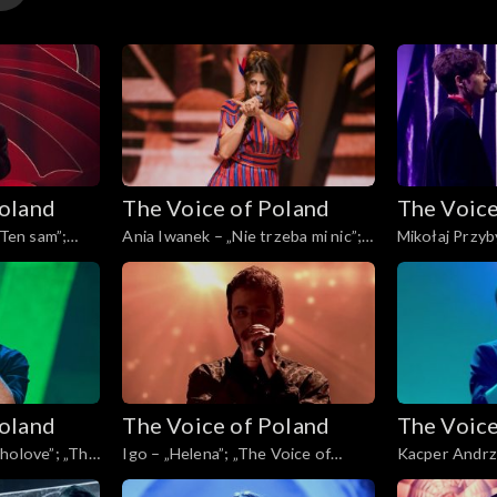
y
Poland
The Voice of Poland
The Voice
y
„Ten sam”;
Ania Iwanek – „Nie trzeba mi nic”;
Mikołaj Przyby
, Finał, 30
„The Voice of Poland”, Finał, 30
„The Voice of 
listopada 2024
listopada 202
Poland
The Voice of Poland
The Voice
holove”; „The
Igo – „Helena”; „The Voice of
Kacper Andrz
ł, 30
Poland”, Finał, 30 listopada 2024
Rain”; „The Vo