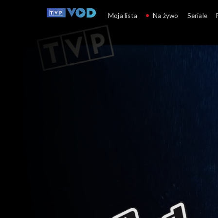
The Voice of Poland
Moja lista
Na żywo
Seriale