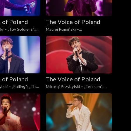
 of Poland
The Voice of Poland
i – „Toy Soldiers”;
Maciej Rumiński –
Poland”, Live, 23
„Dwuznaczności”; „The Voice of
4
Poland”, Live, 23 listopada 2024
 of Poland
The Voice of Poland
lski – „Falling”; „The
Mikołaj Przybylski – „Ten sam”;
d”, Live, 23 listopada
„The Voice of Poland”, Live, 23
listopada 2024