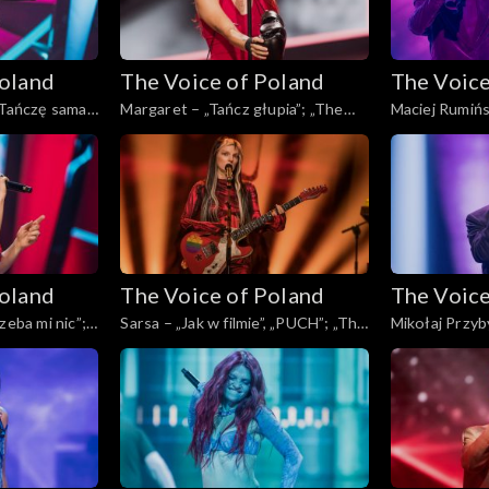
Poland
The Voice of Poland
The Voice
„Tańczę sama”;
Margaret – „Tańcz głupia”; „The
Maciej Rumińsk
, Live, 23
Voice of Poland”, Live, 23 listopada
„The Voice of 
2024
listopada 202
Poland
The Voice of Poland
The Voice
zeba mi nic”;
Sarsa – „Jak w filmie”, „PUCH”; „The
Mikołaj Przyby
, Live, 23
Voice of Poland”, Live, 23 listopada
Voice of Polan
2024
2024