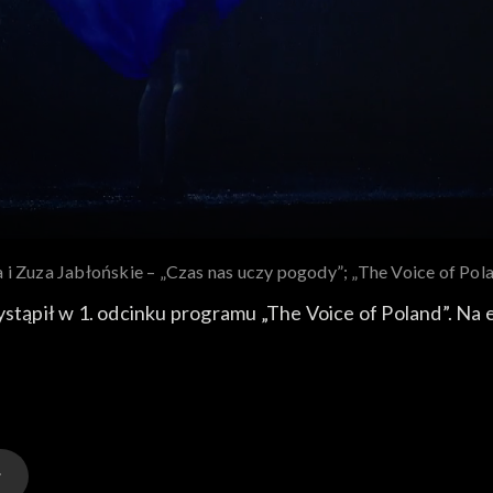
 i Zuza Jabłońskie – „Czas nas uczy pogody”; „The Voice of Pol
wystąpił w 1. odcinku programu „The Voice of Poland”. Na
raz pierwszy usłyszeliśmy w 1980 roku i od razu podbił 
e mogli zobaczyć na antenie TVP2 7 września 2024 roku.