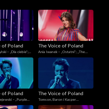
 of Poland
The Voice of Poland
lski – „Dla ciebie”;
Ania Iwanek – „Ostatni”; „The
Poland”, Finał, 30
Voice of Poland”, Finał, 30
4
listopada 2024
 of Poland
The Voice of Poland
ejewski – „Purple
Tomson, Baron i Kacper
ice of Poland”, Finał,
Andrzejewski – „Calling You”; „The