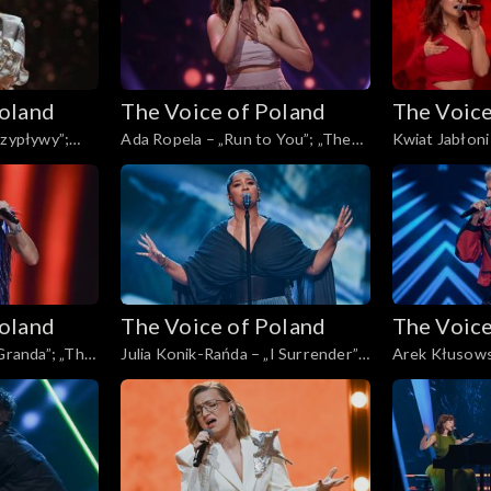
Poland
The Voice of Poland
The Voice
rzypływy”;
Ada Ropela – „Run to You”; „The
Kwiat Jabłoni
, Live, 9
Voice of Poland”, Live, 9 listopada
Voice of Polan
2024
2024
Poland
The Voice of Poland
The Voice
„Granda”; „The
Julia Konik-Rańda – „I Surrender”;
Arek Kłusows
, 9 listopada
„The Voice of Poland”, Live, 9
sąsiedztwa”; 
listopada 2024
Poland”, Live,