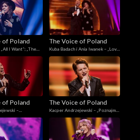
2024
Voice of Poland”, Finał, 30
listopada 2024
 of Poland
The Voice of Poland
„All I Want”; „The
Kuba Badach i Ania Iwanek – „Love
d”, Finał, 30
Never Felt So Good”; „The Voice
4
of Poland”, Finał, 30 listopada 2024
 of Poland
The Voice of Poland
ejewski –
Kacper Andrzejewski – „Poznajmy
„The Voice of Poland”,
się”; „The Voice of Poland”, Live, 23
pada 2024
listopada 2024