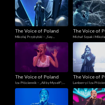
Finał, 30 listopada 2024
listopada 2024
The Voice of Poland
The Voice of 
Mikołaj Przybylski – „Say
Michał Szpak i Mikoła
Something”; „The Voice of Poland”,
„Sorry Seems to Be 
Finał, 30 listopada 2024
Word”; „The Voice of
Finał, 30 listopada 2
The Voice of Poland
The Voice of 
Iza Płóciennik – „All by Myself”;
Lanberry i Iza Płócie
„The Voice of Poland”, Finał, 30
„Creep”; „The Voice o
listopada 2024
Finał, 30 listopada 2