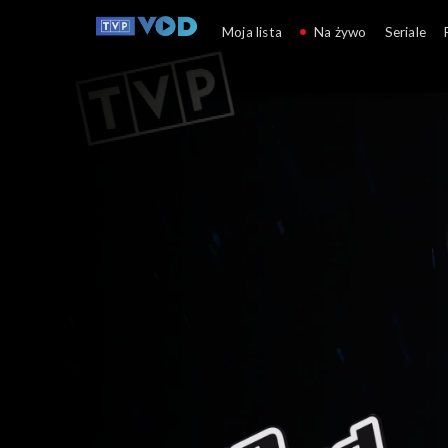
The Voice of Poland
Moja lista
Na żywo
Seriale