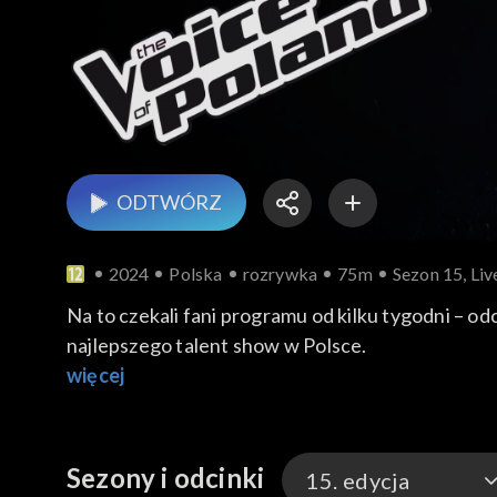
ODTWÓRZ
2024
Polska
rozrywka
75m
Sezon 15, Live
Na to czekali fani programu od kilku tygodni – 
najlepszego talent show w Polsce.
więcej
Sezony i odcinki
15. edycja