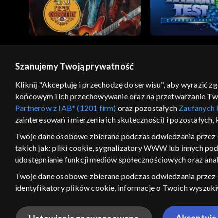
Szanujemy Twoją prywatność
© 2026 Telewizja Polska S.A. w likwidacji
Kliknij "Akceptuję i przechodzę do serwisu", aby wyrazić z
końcowym i ich przechowywanie oraz na przetwarzanie Twoic
regulamin serwisu
cennik
polityka prywatności
Partnerów z IAB* (1201 firm)
oraz pozostałych
Zaufanych 
GEOLOKALIZA
zainteresowań i mierzenia ich skuteczności) i pozostałych,
ŁĄCZYSZ SIĘ SPOZA PO
Twoje dane osobowe zbierane podczas odwiedzania przez 
takich jak: pliki cookie, sygnalizatory WWW lub innych po
Kraj, z którego się łączysz, to Stan
w związku z czym część tytułów na
udostępnianie funkcji mediów społecznościowych oraz anal
VOD może być nieodstępna. Spr
Twoje dane osobowe zbierane podczas odwiedzania przez
materiały możesz obejr
identyfikatory plików cookie, informacje o Twoich wyszuk
pozostałych
Zaufanych Partnerów TVP
dla realizacji nast
Nie pokazuj ponow
wyboru spersonalizowanych reklam, tworzenia profilu sper
Akceptuję 