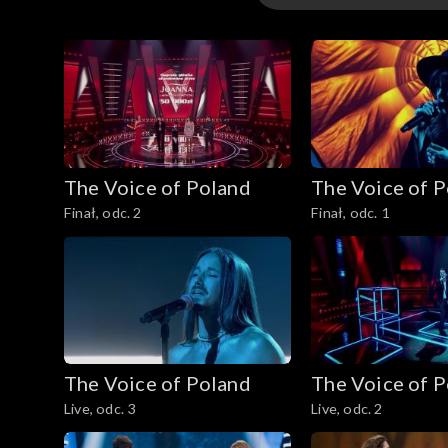
16. edycja – występ
16. edycja
15. edycja
The Voice of Poland
The Voice of 
15. edycja – występ
Finał, odc. 2
Finał, odc. 1
The Voice of Poland
The Voice of 
Live, odc. 3
Live, odc. 2