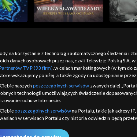
gody na korzystanie z technologii automatycznego śledzenia i z
h danych osobowych przez nas, czyli Telewizję Polską S.A. w l
moje zgody
pomoc
kontakt
voucher
dostępno
Partnerów TVP (93 firm)
, w celach marketingowych (w tym do
CJA
 które wskazujemy poniżej, a także zgody na udostępnianie prze
LSKI
Ciebie naszych
poszczególnych serwisów
zwanych dalej „Portal
dobnych technologii umożliwiających świadczenie dopasowanych i
y Zjednoczone ,
 platformie TVP
izowanie ruchu w Internecie.
awdź, które
 Ciebie
poszczególnych serwisów
na Portalu, takie jak adresy I
zeć.
iwaniach w serwisach Portalu czy historia odwiedzin będą prze
ępujących celów i funkcji: przechowywania informacji na urządz
nie
sonalizowanych reklam, tworzenia profilu spersonalizowanych t
i przechodzę do serwisu