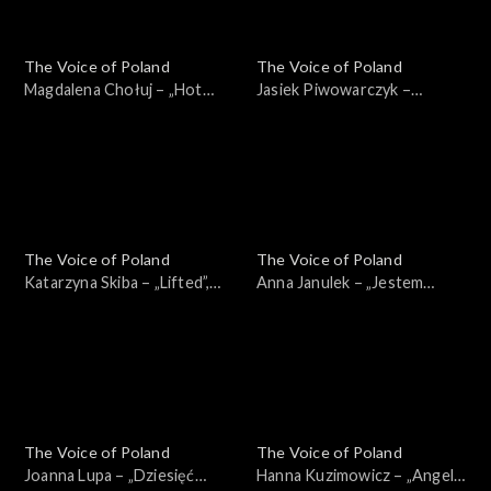
The Voice of Poland
The Voice of Poland
Magdalena Chołuj – „Hot
Jasiek Piwowarczyk –
Right Now”, „The Voice of
„Glimpse of Us”, „The Voice
Poland”, Nokaut, 1 listopada
of Poland”, Nokaut, 1
2025
listopada 2025
The Voice of Poland
The Voice of Poland
Katarzyna Skiba – „Lifted”,
Anna Janulek – „Jestem
„The Voice of Poland”,
kobietą”, „The Voice of
Nokaut, 1 listopada 2025
Poland”, Nokaut, 1 listopada
2025
The Voice of Poland
The Voice of Poland
Joanna Lupa – „Dziesięć
Hanna Kuzimowicz – „Angel”,