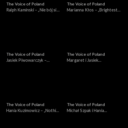
The Voice of Poland
The Voice of Poland
Ralph Kaminski – „Nie bój się
Marianna Kłos – „Brightest
na zapas!'”, „The Voice of
Light”, „The Voice of Poland”,
Poland”, Finał, 29 listopada
Finał, 29 listopada 2025
2025
The Voice of Poland
The Voice of Poland
Jasiek Piwowarczyk –
Margaret i Jasiek
„Bohemian Rhapsody”, „The
Piwowarczyk – „Kochana”,
Voice of Poland”, Finał, 29
„The Voice of Poland”, Finał,
listopada 2025
29 listopada 2025
The Voice of Poland
The Voice of Poland
Hania Kuzimowicz – „Nothing
Michał Szpak i Hania
Compares 2U”, „The Voice of
Kuzimowicz – „E più ti penso”,
Poland”, Finał, 29 listopada
„The Voice of Poland”, Finał,