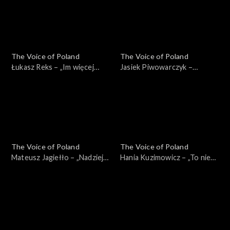
2025
The Voice of Poland
The Voice of Poland
Łukasz Reks – „Im więcej
Jasiek Piwowarczyk –
ciebie tym mniej”, „The Voice
„Szklanka wody'”, „The Voice
of Poland”, Finał, 29
of Poland”, Finał, 29
listopada 2025
listopada 2025
The Voice of Poland
The Voice of Poland
Mateusz Jagiełło – „Nadzieja”,
Hania Kuzimowicz – „To nie
„The Voice of Poland”, Finał,
ja”, „The Voice of Poland”,
29 listopada 2025
Finał, 29 listopada 2025