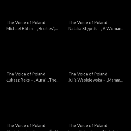
The Voice of Poland
The Voice of Poland
Michael Böhm – „Bruises”,
Natalia Stępnik – „A Woman's
„The Voice of Poland”,
Worth”, „The Voice of
Nokaut, 1 listopada 2025
Poland”, Nokaut, 1 listopada
2025
The Voice of Poland
The Voice of Poland
Łukasz Reks – „Aura”, „The
Julia Wasielewska – „Mamma
Voice of Poland”, Nokaut, 1
Knows Best”, „The Voice of
listopada 2025
Poland”, Nokaut, 1 listopada
2025
The Voice of Poland
The Voice of Poland