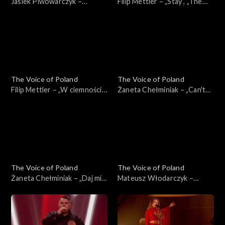
Jasiek Piwowarczyk –
Filip Mettler – „Stay”, „The
„Ushuaia”, „The Voice of
Voice of Poland”, Live 3, 22
Poland”, Live 3, 22 listopada
listopada 2025
2025
The Voice of Poland
The Voice of Poland
Filip Mettler – „W ciemności”,
Żaneta Chełminiak – „Can't
„The Voice of Poland”, Live 3,
Get You Out of My Head”,
22 listopada 2025
„The Voice of Poland”, Live 3,
22 listopada 2025
The Voice of Poland
The Voice of Poland
Żaneta Chełminiak – „Daj mi
Mateusz Włodarczyk –
odejść”, „The Voice of
„Right Here Waiting for You”,
Poland”, Live 3, 22 listopada
„The Voice of Poland”, Live 3,
2025
22 listopada 2025