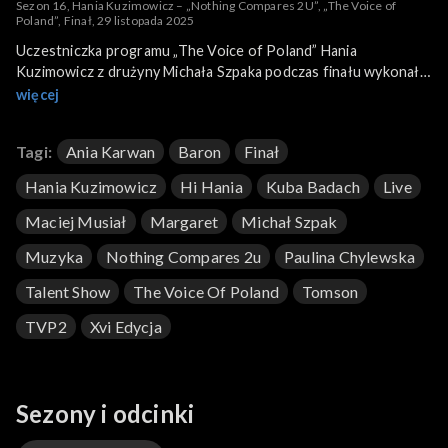
Sezon 16, Hania Kuzimowicz – „Nothing Compares 2U”, „The Voice of
Poland”, Finał, 29 listopada 2025
Uczestniczka programu „The Voice of Poland” Hania
Kuzimowicz z drużyny Michała Szpaka podczas finału wykonała
piosenkę „Nothing Compares 2U”. To utwór amerykańskiego
więcej
piosenkarza Prince’a, któremu popularność przyniosło
wykonanie irlandzkiej piosenkarki Sinéad O’Connor z jej drugiej
Tagi:
Ania Karwan
Baron
Finał
płyty „I Do Not Want What I Haven’t Got” z 1990 roku.
Kuzimowicz swoją wersję przeboju zaprezentowała 29
Hania Kuzimowicz
Hi Hania
Kuba Badach
Live
listopada 2025 roku na antenie TVP2.
Maciej Musiał
Margaret
Michał Szpak
Muzyka
Nothing Compares 2u
Paulina Chylewska
Talent Show
The Voice Of Poland
Tomson
TVP2
Xvi Edycja
Sezony i odcinki