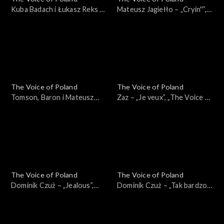
Kuba Badach i Łukasz Reks –
Mateusz Jagiełło – „Cryin''”,
„I Wish”, „The Voice of
„The Voice of Poland”, Finał,
Poland”, Finał, 29 listopada
29 listopada 2025
2025
The Voice of Poland
The Voice of Poland
Tomson, Baron i Mateusz
Zaz – „Je veux”, „The Voice of
Jagiełło – „Whole Lotta
Poland”, Finał, 29 listopada
Love”, „The Voice of Poland”,
2025
Finał, 29 listopada 2025
The Voice of Poland
The Voice of Poland
Dominik Czuż – „Jealous”,
Dominik Czuż – „Tak bardzo
„The Voice of Poland”, Live 3,
mi przykro”, „The Voice of
22 listopada 2025
Poland”, Live 3, 22 listopada
2025