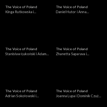
The Voice of Poland
The Voice of Poland
Kinga Rutkowska i
Daniel Hutor i Anna
Małgorzata Szmaglińska –
Kędzierska – „Just Give Me a
„Love in the Dark”, „The
Reason”, „The Voice of
Voice of Poland”, Bitwy, 25
Poland”, Bitwy, 25
października 2025
października 2025
The Voice of Poland
The Voice of Poland
Stanisław Łukoński i Adam
Zhanetta Saparava i
Katryniok – „Zabiorę cię,
Magdalena Chołuj – „Sisters
Magdaleno”, „The Voice of
Are Doin’ It for Themselves”,
Poland”, Bitwy, 25
„The Voice of Poland”, Bitwy,
października 2025
25 października 2025
The Voice of Poland
The Voice of Poland
Adrian Sokołowski i
Joanna Lupa i Dominik Czuż –
Krzysztof Stępień – „What
„My Church”; „The Voice of
Do You Believe In?”; „The
Poland”, Bitwy, 18