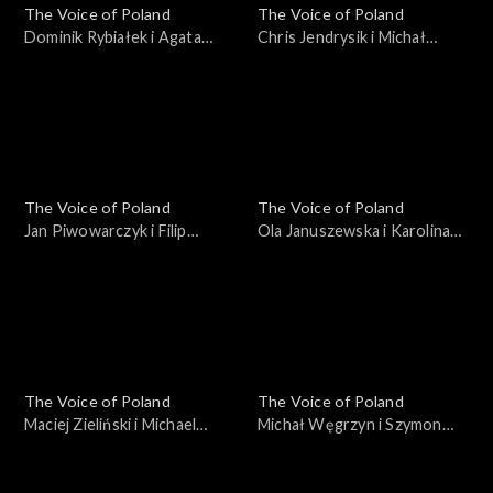
The Voice of Poland
The Voice of Poland
Dominik Rybiałek i Agata
Chris Jendrysik i Michał
Kotulska-Draus – „Boję się o
Wąsowicz-Piekarski – „Man
Ciebie”; „The Voice of
in the Mirror”; „The Voice of
Poland”, Bitwy, 18
Poland”, Bitwy, 18
października 2025
października 2025
The Voice of Poland
The Voice of Poland
Jan Piwowarczyk i Filip
Ola Januszewska i Karolina
Mettler – „Leave the Door
Szkiłądź – „O nich, o Tobie”;
Open”; „The Voice of
„The Voice of Poland”, Bitwy,
Poland”, Bitwy, 11
11 października 2025
października 2025
The Voice of Poland
The Voice of Poland
Maciej Zieliński i Michael
Michał Węgrzyn i Szymon
Böhm – „Home”; „The Voice
Rybacki – „Napad”; „The
of Poland”, Bitwy, 11
Voice of Poland”, Bitwy, 11