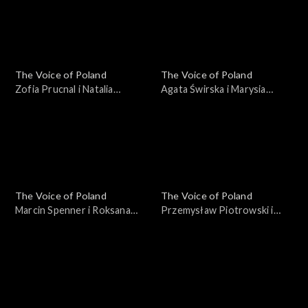
Voice of Poland”, Bitwy, 18
października 2025
października 2025
The Voice of Poland
The Voice of Poland
Zofia Prucnal i Natalia
Agata Świrska i Marysia
Mikołajec – „Unwritten”;
Sawicka – „Samoloty”; „The
„The Voice of Poland”, Bitwy,
Voice of Poland”, Bitwy, 18
18 października 2025
października 2025
The Voice of Poland
The Voice of Poland
Marcin Spenner i Roksana
Przemysław Piotrowski i
Ostojska – „Falling in Love”;
Michał Lech – „Miliony
„The Voice of Poland”, Bitwy,
monet”; „The Voice of
18 października 2025
Poland”, Bitwy, 18
października 2025