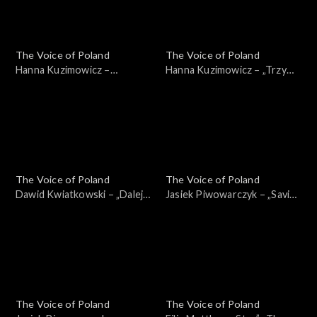
The Voice of Poland
The Voice of Poland
Hanna Kuzimowicz –
Hanna Kuzimowicz – „Trzy
„California Dreamin'”, „The
razy bardziej”, „The Voice of
Voice of Poland”, Live 3, 22
Poland”, Live 3, 22 listopada
listopada 2025
2025
The Voice of Poland
The Voice of Poland
Dawid Kwiatkowski – „Dalej,
Jasiek Piwowarczyk – „Saving
dalej!”, „The Voice of Poland”,
All My Love for You”, „The
Live 3, 22 listopada 2025
Voice of Poland”, Live 3, 22
listopada 2025
The Voice of Poland
The Voice of Poland