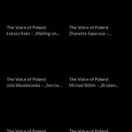
listopada 2025
2025
The Voice of Poland
The Voice of Poland
Łukasz Reks – „Waiting on
Zhanetta Saparava –
the World to Change”, „The
„Melodia”, „The Voice of
Voice of Poland”, Live 1, 8
Poland”, Live 1, 8 listopada
listopada 2025
2025
The Voice of Poland
The Voice of Poland
Julia Wasielewska – „Sen na
Michael Böhm – „Broken
pogodne dni”, „The Voice of
Strings”, „The Voice of
Poland”, Live 1, 8 listopada
Poland”, Live 1, 8 listopada
2025
2025
The Voice of Poland
The Voice of Poland