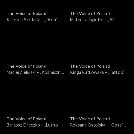
The Voice of Poland
The Voice of Poland
Karolina Szkiłądź – „Dłoń”,
Mateusz Jagiełło – „All
„The Voice of Poland”,
Summer Long”, „The Voice of
Nokaut, 1 listopada 2025
Poland”, Nokaut, 1 listopada
2025
The Voice of Poland
The Voice of Poland
Maciej Zieliński – „Kosmiczne
Kinga Rutkowska – „Tattoo”,
energie”, „The Voice of
„The Voice of Poland”,
Poland”, Nokaut, 1 listopada
Nokaut, 1 listopada 2025
2025
The Voice of Poland
The Voice of Poland
Bartosz Dreczko – „Luźno”,
Roksana Ostojska – „Gossip”,
„The Voice of Poland”,
„The Voice of Poland”,