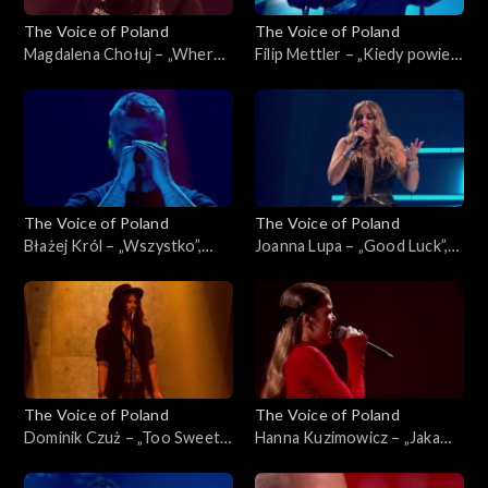
The Voice of Poland
The Voice of Poland
Magdalena Chołuj – „Where
Filip Mettler – „Kiedy powiem
Is My Husband!”, „The Voice
sobie dość”, „The Voice of
of Poland”, Live 2, 15
Poland”, Live 2, 15 listopada
listopada 2025
2025
The Voice of Poland
The Voice of Poland
Błażej Król – „Wszystko”,
Joanna Lupa – „Good Luck”,
„The Voice of Poland”, Live 2,
„The Voice of Poland”, Live 2,
15 listopada 2025
15 listopada 2025
The Voice of Poland
The Voice of Poland
Dominik Czuż – „Too Sweet”,
Hanna Kuzimowicz – „Jaka
„The Voice of Poland”, Live 2,
róża taki cierń”, „The Voice
15 listopada 2025
of Poland”, Live 2, 15