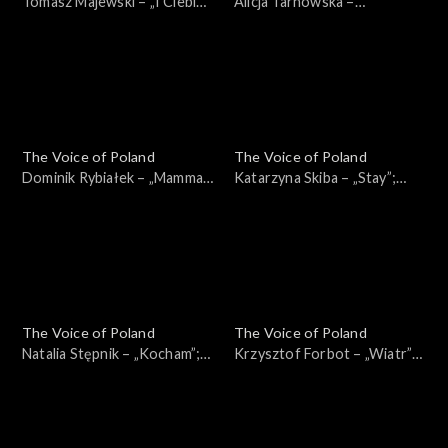
Tomasz Majewski – „I Ciebie
Alicja Tarnowska –
też, bardzo”; „The Voice of
„Inspirations”; „The Voice of
Poland”, Przesłuchania w
Poland”, Przesłuchania w
ciemno, 4 października 2025
ciemno, 4 października 2025
The Voice of Poland
The Voice of Poland
Dominik Rybiałek – „Mamma
Katarzyna Skiba – „Stay”;
Mia”; „The Voice of Poland”,
„The Voice of Poland”,
Przesłuchania w ciemno, 4
Przesłuchania w ciemno, 4
października 2025
października 2025
The Voice of Poland
The Voice of Poland
Natalia Stępnik – „Kocham”;
Krzysztof Forbot – „Wiatr”;
„The Voice of Poland”,
„The Voice of Poland”,
Przesłuchania w ciemno, 27
Przesłuchania w ciemno, 27
września 2025
września 2025