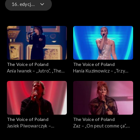
16. edycja – występy
16. edycja – występy
16. edycja
15. edycja
The Voice of Poland
The Voice of Poland
15. edycja – występy
Ania Iwanek – „Jutro”, „The
Hania Kuzimowicz – „Trzy
Voice of Poland”, Finał, 29
razy bardziej”, „The Voice of
listopada 2025
Poland”, Finał, 29 listopada
2025
The Voice of Poland
The Voice of Poland
Jasiek Piwowarczyk –
Zaz – „On peut comme ça”,
„Ushuaia”, „The Voice of
„The Voice of Poland”, Finał,
Poland”, Finał, 29 listopada
29 listopada 2025