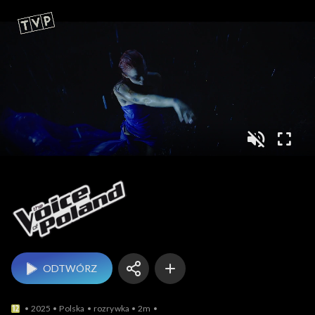
The Voice of Poland
ODTWÓRZ
2025
Polska
rozrywka
2m