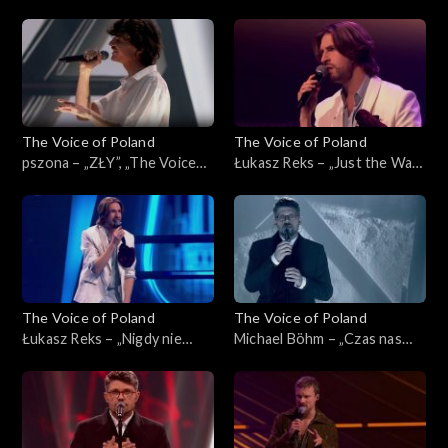
„Powerful”, „The Voice of
czas”, „The Voice of Poland”,
Poland”, Live 3, 22 listopada
Live 3, 22 listopada 2025
2025
The Voice of Poland
The Voice of Poland
pszona – „ZŁY”, „The Voice
Łukasz Reks – „Just the Way
of Poland”, Live 3, 22
You Are”, „The Voice of
listopada 2025
Poland”, Live 3, 22 listopada
2025
The Voice of Poland
The Voice of Poland
Łukasz Reks – „Nigdy nie
Michael Böhm – „Czas nas
było piękniej”, „The Voice of
uczy pogody”, „The Voice of
Poland”, Live 3, 22 listopada
Poland”, Live 3, 22 listopada
2025
2025