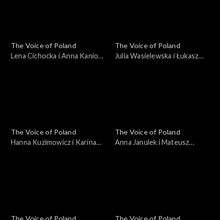
października 2025
października 2025
The Voice of Poland
The Voice of Poland
Lena Cichocka i Anna Kaniok
Julia Wasielewska i Łukasz
– „Anxiety”; „The Voice of
Reks – „O niebo lepiej”; „The
Poland”, Bitwy, 11
Voice of Poland”, Bitwy, 11
października 2025
października 2025
The Voice of Poland
The Voice of Poland
Hanna Kuzimowicz i Karina
Anna Janulek i Mateusz
Reske-Chojnacka – „Need
Jagiełło – „Natural”; „The
You Now”; „The Voice of
Voice of Poland”, Bitwy, 11
Poland”, Bitwy, 11
października 2025
października 2025
The Voice of Poland
The Voice of Poland