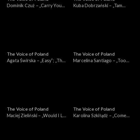
Dominik Czuż – „Carry You
Kuba Dobrzański – „Tam
Home”; „The Voice of
słońce, gdzie my”; „The Voice
Poland”, Przesłuchania w
of Poland”, Przesłuchania w
ciemno, 4 października 2025
ciemno, 4 października 2025
The Voice of Poland
The Voice of Poland
Agata Świrska – „Easy”; „The
Marcelina Santiago – „Too
Voice of Poland”,
Lost in You”; „The Voice of
Przesłuchania w ciemno, 4
Poland”, Przesłuchania w
października 2025
ciemno, 4 października 2025
The Voice of Poland
The Voice of Poland
Maciej Zieliński – „Would I Lie
Karolina Szkiłądź – „Come
to You?”; „The Voice of
Away with Me”; „The Voice
Poland”, Przesłuchania w
of Poland”, Przesłuchania w
ciemno, 4 października 2025
ciemno, 4 października 2025