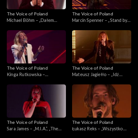
The Voice of Poland
The Voice of Poland
Michael Böhm – „Dałem
Marcin Spenner – „Stand by
słowo”, „The Voice of
My Woman”, „The Voice of
Poland”, Live 3, 22 listopada
Poland”, Live 2, 15 listopada
2025
2025
The Voice of Poland
The Voice of Poland
Kinga Rutkowska –
Mateusz Jagiełło – „Idź
„Wrecking Ball”, „The Voice
precz”, „The Voice of Poland”,
of Poland”, Live 2, 15
Live 2, 15 listopada 2025
listopada 2025
The Voice of Poland
The Voice of Poland
Sara James – „M.I.A.”, „The
Łukasz Reks – „Wszystko
Voice of Poland”, Live 2, 15
będzie dobrze”, „The Voice of