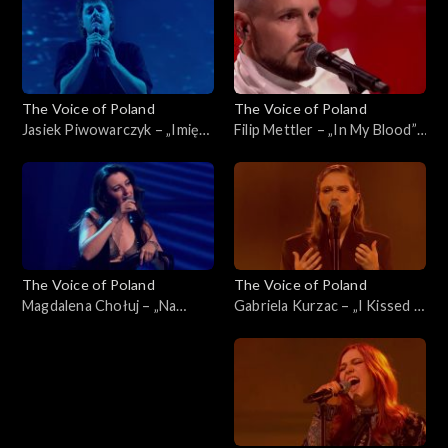
listopada 2025
The Voice of Poland
The Voice of Poland
Jasiek Piwowarczyk – „Imię
Filip Mettler – „In My Blood”,
deszczu”, „The Voice of
„The Voice of Poland”, Live 1,
Poland”, Live 1, 8 listopada
8 listopada 2025
2025
The Voice of Poland
The Voice of Poland
Magdalena Chołuj – „Na
Gabriela Kurzac – „I Kissed a
kolana”, „The Voice of
Girl”, „The Voice of Poland”,
Poland”, Live 1, 8 listopada
Live 1, 8 listopada 2025
2025