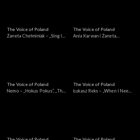
2025
29 listopada 2025
The Voice of Poland
The Voice of Poland
Żaneta Chełminiak – „Sing It
Ania Karwan i Żaneta
Back”, „The Voice of Poland”,
Chełminiak – „I Wanna Dance
Finał, 29 listopada 2025
with Somebody”, „The Voice
of Poland”, Finał, 29
listopada 2025
The Voice of Poland
The Voice of Poland
Nemo – „Hokus Pokus”, „The
Łukasz Reks – „When I Need
Voice of Poland”, Finał, 29
You”, „The Voice of Poland”,
listopada 2025
Finał, 29 listopada 2025
The Voice of Poland
The Voice of Poland