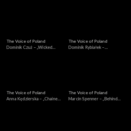
przykazań”, „The Voice of
„The Voice of Poland”,
Poland”, Nokaut, 1 listopada
Nokaut, 1 listopada 2025
2025
The Voice of Poland
The Voice of Poland
Dominik Czuż – „Wicked
Dominik Rybiałek –
Game”, „The Voice of Poland”,
„Tolerancja”, „The Voice of
Nokaut, 1 listopada 2025
Poland”, Nokaut, 1 listopada
2025
The Voice of Poland
The Voice of Poland
Anna Kędzierska – „Chained
Marcin Spenner – „Behind
to the Rhythm”, „The Voice
Blue Eyes”, „The Voice of
of Poland”, Nokaut, 1
Poland”, Nokaut, 1 listopada
listopada 2025
2025