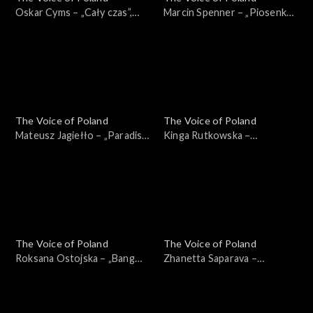
Oskar Cyms – „Cały czas”,
Marcin Spenner – „Piosenka
„The Voice of Poland”, Live 1,
księżycowa”, „The Voice of
8 listopada 2025
Poland”, Live 1, 8 listopada
2025
The Voice of Poland
The Voice of Poland
Mateusz Jagiełło – „Paradise
Kinga Rutkowska –
City”, „The Voice of Poland”,
„Odkryjemy miłość nieznaną”,
Live 1, 8 listopada 2025
„The Voice of Poland”, Live 1,
8 listopada 2025
The Voice of Poland
The Voice of Poland
Roksana Ostojska – „Bang
Zhanetta Saparava –
Bang”, „The Voice of Poland”,
„Addicted to You”, „The
Live 1, 8 listopada 2025
Voice of Poland”, Nokaut, 1
listopada 2025