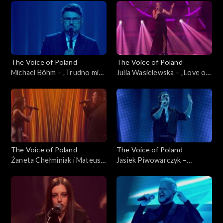
listopada 2025
Poland”, Live 2, 15 listopada
2025
The Voice of Poland
The Voice of Poland
Michael Böhm – „Trudno mi
Julia Wasielewska – „Love on
się przyznać”, „The Voice of
Top”, „The Voice of Poland”,
Poland”, Live 2, 15 listopada
Live 2, 15 listopada 2025
2025
The Voice of Poland
The Voice of Poland
Żaneta Chełminiak i Mateusz
Jasiek Piwowarczyk –
Włodarczyk – „Beneath Your
„Beautiful Things”, „The
Beautiful”, „The Voice of
Voice of Poland”, Live 2, 15
Poland”, Live 2, 15 listopada
listopada 2025
2025