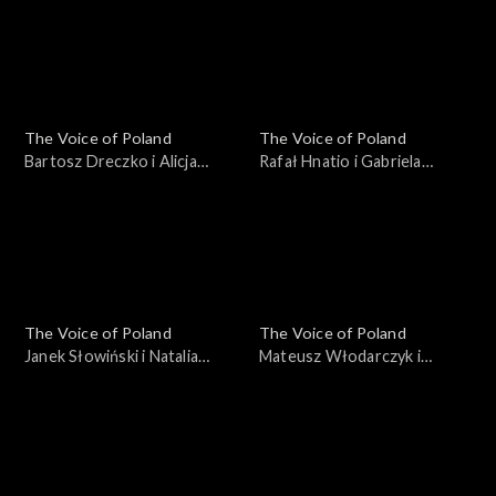
Nokaut, 1 listopada 2025
Nokaut, 1 listopada 2025
The Voice of Poland
The Voice of Poland
Bartosz Dreczko i Alicja
Rafał Hnatio i Gabriela
Tarnowska – „Nie mówię tak,
Kurzac – „Wynalazek Filipa
nie mówię nie”, „The Voice of
Golarza”, „The Voice of
Poland”, Bitwy, 25
Poland”, Bitwy, 25
października 2025
października 2025
The Voice of Poland
The Voice of Poland
Janek Słowiński i Natalia
Mateusz Włodarczyk i
Stępnik – „Have You Ever
Katarzyna Skiba – „Cold”,
Seen the Rain”, „The Voice of
„The Voice of Poland”, Bitwy,
Poland”, Bitwy, 25
25 października 2025
października 2025