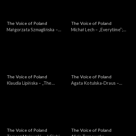
The Voice of Poland
The Voice of Poland
Małgorzata Szmaglińska –
Michał Lech – „Everytime”;
„Fortnight”; „The Voice of
„The Voice of Poland”,
Poland”, Przesłuchania w
Przesłuchania w ciemno, 4
ciemno, 4 października 2025
października 2025
The Voice of Poland
The Voice of Poland
Klaudia Lipińska – „The
Agata Kotulska-Draus –
Door”; „The Voice of
„Songbird”; „The Voice of
Poland”, Przesłuchania w
Poland”, Przesłuchania w
ciemno, 4 października 2025
ciemno, 4 października 2025
The Voice of Poland
The Voice of Poland