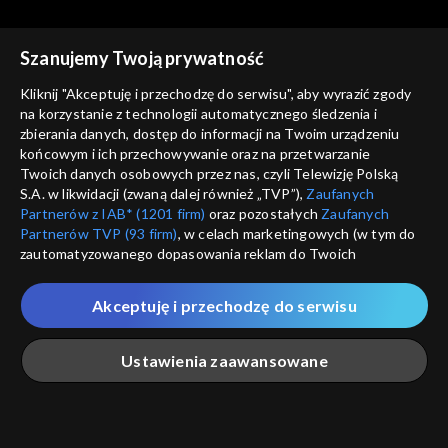
Szanujemy Twoją prywatność
The Voice of Poland
The Voice of Poland
Ola Januszewska – „Zanim
Stanisław Łukoński – „Było
Kliknij "Akceptuję i przechodzę do serwisu", aby wyrazić zgody
zrozumiesz”; „The Voice of
miło”; „The Voice of Poland”,
na korzystanie z technologii automatycznego śledzenia i
Poland”, Przesłuchania w
Przesłuchania w ciemno, 27
zbierania danych, dostęp do informacji na Twoim urządzeniu
ciemno, 27 września 2025
września 2025
końcowym i ich przechowywanie oraz na przetwarzanie
Twoich danych osobowych przez nas, czyli Telewizję Polską
S.A. w likwidacji (zwaną dalej również „TVP”),
Zaufanych
Partnerów z IAB* (1201 firm)
oraz pozostałych
Zaufanych
Partnerów TVP (93 firm)
, w celach marketingowych (w tym do
The Voice of Poland
The Voice of Poland
zautomatyzowanego dopasowania reklam do Twoich
Kornelia Markuszewska –
Janek Słowiński – „Sittin’ on
zainteresowań i mierzenia ich skuteczności) i pozostałych,
„Training Season”; „The Voice
the Dock of the Bay”; „The
które wskazujemy poniżej, a także zgody na udostępnianie
of Poland”, Przesłuchania w
Voice of Poland”,
Akceptuję i przechodzę do serwisu
przez nas identyfikatora PPID do Google.
ciemno, 27 września 2025
Przesłuchania w ciemno, 27
września 2025
Twoje dane osobowe zbierane podczas odwiedzania przez
Ustawienia zaawansowane
Ciebie naszych
poszczególnych serwisów
zwanych dalej
„Portalem”, w tym informacje zapisywane za pomocą
technologii takich jak: pliki cookie, sygnalizatory WWW lub
The Voice of Poland
The Voice of Poland
innych podobnych technologii umożliwiających świadczenie
Główna
Szukaj
Moja lista
Na żywo
Więcej
Anna Kaniok – „I Am
Filip Mettler – „Ordinary”;
dopasowanych i bezpiecznych usług, personalizację treści