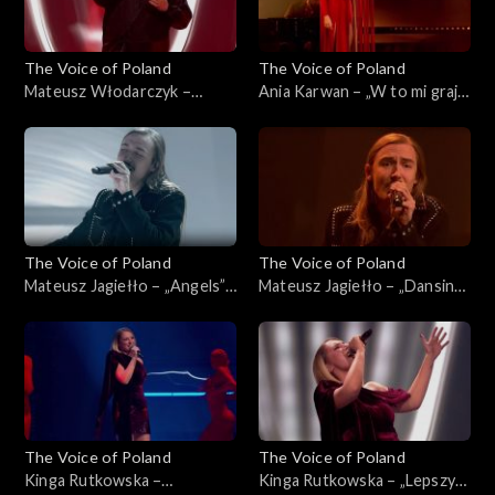
The Voice of Poland
The Voice of Poland
Mateusz Włodarczyk –
Ania Karwan – „W to mi graj”,
„Puste kartki”, „The Voice of
„The Voice of Poland”, Live 3,
Poland”, Live 3, 22 listopada
22 listopada 2025
2025
The Voice of Poland
The Voice of Poland
Mateusz Jagiełło – „Angels”,
Mateusz Jagiełło – „Dansing”,
„The Voice of Poland”, Live 3,
„The Voice of Poland”, Live 3,
22 listopada 2025
22 listopada 2025
The Voice of Poland
The Voice of Poland
Kinga Rutkowska –
Kinga Rutkowska – „Lepszy