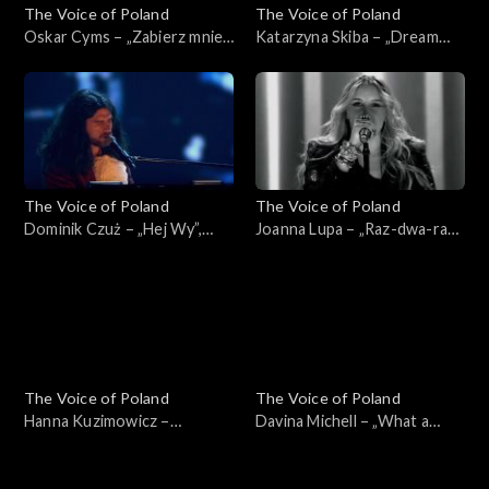
The Voice of Poland
The Voice of Poland
Oskar Cyms – „Zabierz mnie”,
Katarzyna Skiba – „Dream
„The Voice of Poland”, Live 1,
On”, „The Voice of Poland”,
8 listopada 2025
Live 1, 8 listopada 2025
The Voice of Poland
The Voice of Poland
Dominik Czuż – „Hej Wy”,
Joanna Lupa – „Raz-dwa-raz-
„The Voice of Poland”, Live 1,
dwa”, „The Voice of Poland”,
8 listopada 2025
Live 1, 8 listopada 2025
The Voice of Poland
The Voice of Poland
Hanna Kuzimowicz –
Davina Michell – „What a
„Running Up That Hill”, „The
Woman”, „The Voice of
Voice of Poland”, Live 1, 8
Poland”, Live 1, 8 listopada