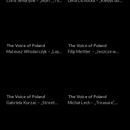
Chris Jendrysik – „mori”, „The
Lena Cichocka – „Kiedyś do
Voice of Poland”, Nokaut, 1
Ciebie wrócę”, „The Voice of
listopada 2025
Poland”, Nokaut, 1 listopada
2025
The Voice of Poland
The Voice of Poland
Mateusz Włodarczyk – „Lay
Filip Mettler – „Jeszcze w
Me Down”, „The Voice of
zielone gramy”, „The Voice of
Poland”, Nokaut, 1 listopada
Poland”, Nokaut, 1 listopada
2025
2025
The Voice of Poland
The Voice of Poland
Gabriela Kurzac – „Street
Michał Lech – „Treasure”,
Life”, „The Voice of Poland”,
„The Voice of Poland”,
Nokaut, 1 listopada 2025
Nokaut, 1 listopada 2025