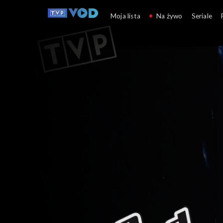
The Voice of Poland
Moja lista
Na żywo
Seriale