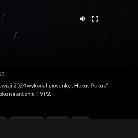
025
rowizji 2024 wykonał piosenkę „Hokus Pokus”.
roku na antenie TVP2.
et
Michał Szpak
Muzyka
Nemo