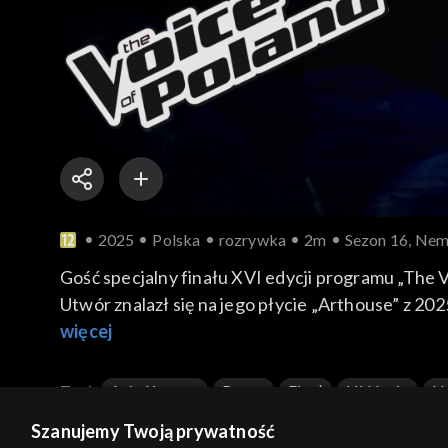
2025
Polska
rozrywka
2m
Sezon 16, Nemo
Gość specjalny finału XVI edycji programu „The 
Utwór znalazł się na jego płycie „Arthouse” z 2
więcej
Tagi:
Ania Karwan
Baron
Finał
Hi Hania
H
Paulina Chylewska
Talent Show
The Voice Of Po
Szanujemy Twoją prywatność