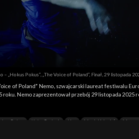
 – „Hokus Pokus”, „The Voice of Poland”, Finał, 29 listopada 2
Voice of Poland” Nemo, szwajcarski laureat festiwalu Eu
025 roku. Nemo zaprezentował przebój 29 listopada 2025 
okus Pokus
Kuba Badach
Live
Maciej Musiał
Margar
land
Tomson
TVP2
Xvi Edycja