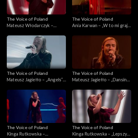
The Voice of Poland
The Voice of Poland
Mateusz Włodarczyk –
Ania Karwan – „W to mi graj”,
„Puste kartki”, „The Voice of
„The Voice of Poland”, Live 3,
Poland”, Live 3, 22 listopada
22 listopada 2025
2025
The Voice of Poland
The Voice of Poland
Mateusz Jagiełło – „Angels”,
Mateusz Jagiełło – „Dansing”,
„The Voice of Poland”, Live 3,
„The Voice of Poland”, Live 3,
22 listopada 2025
22 listopada 2025
The Voice of Poland
The Voice of Poland
Kinga Rutkowska –
Kinga Rutkowska – „Lepszy