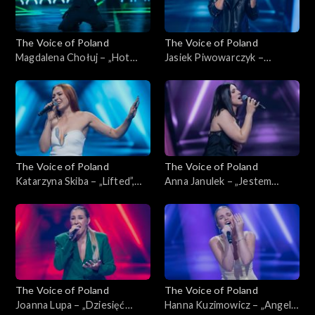
The Voice of Poland
The Voice of Poland
Magdalena Chołuj – „Hot
Jasiek Piwowarczyk –
Right Now”, „The Voice of
„Glimpse of Us”, „The Voice
Poland”, Nokaut, 1 listopada
of Poland”, Nokaut, 1
2025
listopada 2025
The Voice of Poland
The Voice of Poland
Katarzyna Skiba – „Lifted”,
Anna Janulek – „Jestem
„The Voice of Poland”,
kobietą”, „The Voice of
Nokaut, 1 listopada 2025
Poland”, Nokaut, 1 listopada
2025
The Voice of Poland
The Voice of Poland
Joanna Lupa – „Dziesięć
Hanna Kuzimowicz – „Angel”,