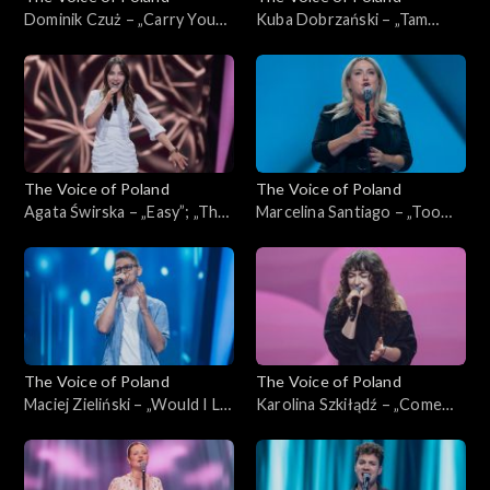
Dominik Czuż – „Carry You
Kuba Dobrzański – „Tam
Home”; „The Voice of
słońce, gdzie my”; „The Voice
Poland”, Przesłuchania w
of Poland”, Przesłuchania w
ciemno, 4 października 2025
ciemno, 4 października 2025
The Voice of Poland
The Voice of Poland
Agata Świrska – „Easy”; „The
Marcelina Santiago – „Too
Voice of Poland”,
Lost in You”; „The Voice of
Przesłuchania w ciemno, 4
Poland”, Przesłuchania w
października 2025
ciemno, 4 października 2025
The Voice of Poland
The Voice of Poland
Maciej Zieliński – „Would I Lie
Karolina Szkiłądź – „Come
to You?”; „The Voice of
Away with Me”; „The Voice
Poland”, Przesłuchania w
of Poland”, Przesłuchania w
ciemno, 4 października 2025
ciemno, 4 października 2025