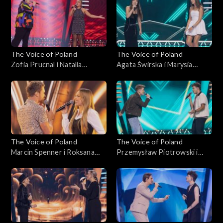
Voice of Poland”, Bitwy, 18
października 2025
października 2025
The Voice of Poland
The Voice of Poland
Zofia Prucnal i Natalia
Agata Świrska i Marysia
Mikołajec – „Unwritten”;
Sawicka – „Samoloty”; „The
„The Voice of Poland”, Bitwy,
Voice of Poland”, Bitwy, 18
18 października 2025
października 2025
The Voice of Poland
The Voice of Poland
Marcin Spenner i Roksana
Przemysław Piotrowski i
Ostojska – „Falling in Love”;
Michał Lech – „Miliony
„The Voice of Poland”, Bitwy,
monet”; „The Voice of
18 października 2025
Poland”, Bitwy, 18
października 2025