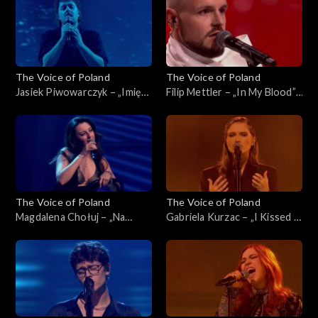
listopada 2025
The Voice of Poland
The Voice of Poland
Jasiek Piwowarczyk – „Imię
Filip Mettler – „In My Blood”,
deszczu”, „The Voice of
„The Voice of Poland”, Live 1,
Poland”, Live 1, 8 listopada
8 listopada 2025
2025
The Voice of Poland
The Voice of Poland
Magdalena Chołuj – „Na
Gabriela Kurzac – „I Kissed a
kolana”, „The Voice of
Girl”, „The Voice of Poland”,
Poland”, Live 1, 8 listopada
Live 1, 8 listopada 2025
2025