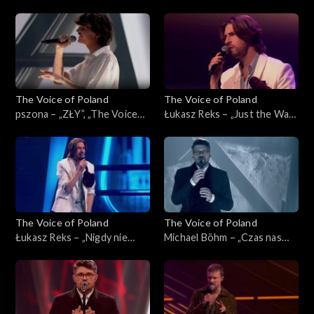
„Powerful”, „The Voice of
czas”, „The Voice of Poland”,
Poland”, Live 3, 22 listopada
Live 3, 22 listopada 2025
2025
The Voice of Poland
The Voice of Poland
pszona – „ZŁY”, „The Voice
Łukasz Reks – „Just the Way
of Poland”, Live 3, 22
You Are”, „The Voice of
listopada 2025
Poland”, Live 3, 22 listopada
2025
The Voice of Poland
The Voice of Poland
Łukasz Reks – „Nigdy nie
Michael Böhm – „Czas nas
było piękniej”, „The Voice of
uczy pogody”, „The Voice of
Poland”, Live 3, 22 listopada
Poland”, Live 3, 22 listopada
2025
2025