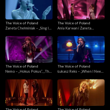
2025
29 listopada 2025
The Voice of Poland
The Voice of Poland
Żaneta Chełminiak – „Sing It
Ania Karwan i Żaneta
Back”, „The Voice of Poland”,
Chełminiak – „I Wanna Dance
Finał, 29 listopada 2025
with Somebody”, „The Voice
of Poland”, Finał, 29
listopada 2025
The Voice of Poland
The Voice of Poland
Nemo – „Hokus Pokus”, „The
Łukasz Reks – „When I Need
Voice of Poland”, Finał, 29
You”, „The Voice of Poland”,
listopada 2025
Finał, 29 listopada 2025
The Voice of Poland
The Voice of Poland