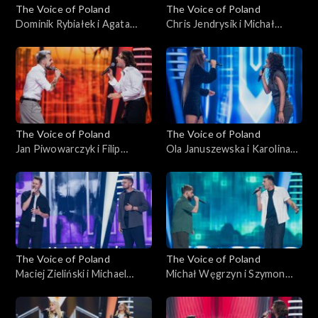
The Voice of Poland
The Voice of Poland
Dominik Rybiałek i Agata
Chris Jendrysik i Michał
Kotulska-Draus – „Boję się o
Wąsowicz-Piekarski – „Man
Ciebie”; „The Voice of
in the Mirror”; „The Voice of
Poland”, Bitwy, 18
Poland”, Bitwy, 18
października 2025
października 2025
The Voice of Poland
The Voice of Poland
Jan Piwowarczyk i Filip
Ola Januszewska i Karolina
Mettler – „Leave the Door
Szkiłądź – „O nich, o Tobie”;
Open”; „The Voice of
„The Voice of Poland”, Bitwy,
Poland”, Bitwy, 11
11 października 2025
października 2025
The Voice of Poland
The Voice of Poland
Maciej Zieliński i Michael
Michał Węgrzyn i Szymon
Böhm – „Home”; „The Voice
Rybacki – „Napad”; „The
of Poland”, Bitwy, 11
Voice of Poland”, Bitwy, 11