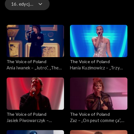
16. edycja – występy
16. edycja – występy
16. edycja
15. edycja
The Voice of Poland
The Voice of Poland
15. edycja – występy
Ania Iwanek – „Jutro”, „The
Hania Kuzimowicz – „Trzy
Voice of Poland”, Finał, 29
razy bardziej”, „The Voice of
listopada 2025
Poland”, Finał, 29 listopada
2025
The Voice of Poland
The Voice of Poland
Jasiek Piwowarczyk –
Zaz – „On peut comme ça”,
„Ushuaia”, „The Voice of
„The Voice of Poland”, Finał,
Poland”, Finał, 29 listopada
29 listopada 2025