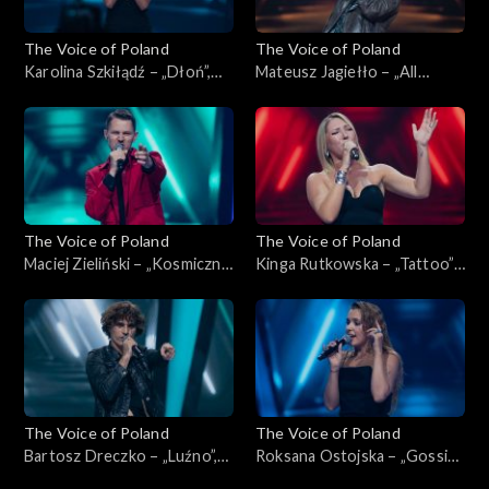
The Voice of Poland
The Voice of Poland
Karolina Szkiłądź – „Dłoń”,
Mateusz Jagiełło – „All
„The Voice of Poland”,
Summer Long”, „The Voice of
Nokaut, 1 listopada 2025
Poland”, Nokaut, 1 listopada
2025
The Voice of Poland
The Voice of Poland
Maciej Zieliński – „Kosmiczne
Kinga Rutkowska – „Tattoo”,
energie”, „The Voice of
„The Voice of Poland”,
Poland”, Nokaut, 1 listopada
Nokaut, 1 listopada 2025
2025
The Voice of Poland
The Voice of Poland
Bartosz Dreczko – „Luźno”,
Roksana Ostojska – „Gossip”,
„The Voice of Poland”,
„The Voice of Poland”,