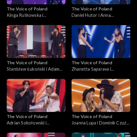
The Voice of Poland
The Voice of Poland
Kinga Rutkowska i
Daniel Hutor i Anna
Małgorzata Szmaglińska –
Kędzierska – „Just Give Me a
„Love in the Dark”, „The
Reason”, „The Voice of
Voice of Poland”, Bitwy, 25
Poland”, Bitwy, 25
października 2025
października 2025
The Voice of Poland
The Voice of Poland
Stanisław Łukoński i Adam
Zhanetta Saparava i
Katryniok – „Zabiorę cię,
Magdalena Chołuj – „Sisters
Magdaleno”, „The Voice of
Are Doin’ It for Themselves”,
Poland”, Bitwy, 25
„The Voice of Poland”, Bitwy,
października 2025
25 października 2025
The Voice of Poland
The Voice of Poland
Adrian Sokołowski i
Joanna Lupa i Dominik Czuż –
Krzysztof Stępień – „What
„My Church”; „The Voice of
Do You Believe In?”; „The
Poland”, Bitwy, 18