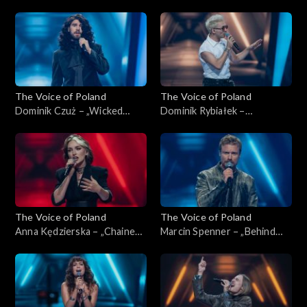
przykazań”, „The Voice of
„The Voice of Poland”,
Poland”, Nokaut, 1 listopada
Nokaut, 1 listopada 2025
2025
The Voice of Poland
The Voice of Poland
Dominik Czuż – „Wicked
Dominik Rybiałek –
Game”, „The Voice of Poland”,
„Tolerancja”, „The Voice of
Nokaut, 1 listopada 2025
Poland”, Nokaut, 1 listopada
2025
The Voice of Poland
The Voice of Poland
Anna Kędzierska – „Chained
Marcin Spenner – „Behind
to the Rhythm”, „The Voice
Blue Eyes”, „The Voice of
of Poland”, Nokaut, 1
Poland”, Nokaut, 1 listopada
listopada 2025
2025