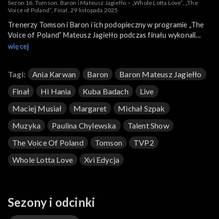
Sezon 16, Tomson, Baron i Mateusz Jagiełło – „Whole Lotta Love”, „The
Voice of Poland”, Finał, 29 listopada 2025
Trenerzy Tomson i Baron i ich podopieczny w programie „The
Voice of Poland” Mateusz Jagiełło podczas finału wykonali
piosenkę „Whole Lotta Love”. To utwór brytyjskiego zespołu
więcej
rockowego Led Zeppelin z drugiego albumu „Led Zeppelin II” z
1969 roku. Tomson, Baron i Mateusz Jagiełło swoją wersję
Tagi:
Ania Karwan
Baron
Baron Mateusz Jagiełło
przeboju zaprezentowali 29 listopada 2025 roku na antenie
TVP2.
Finał
Hi Hania
Kuba Badach
Live
Maciej Musiał
Margaret
Michał Szpak
Muzyka
Paulina Chylewska
Talent Show
The Voice Of Poland
Tomson
TVP2
Whole Lotta Love
Xvi Edycja
Sezony i odcinki