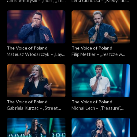
Chris Jendrysik – „mori”, „The
Lena Cichocka – „Kiedyś do
Voice of Poland”, Nokaut, 1
Ciebie wrócę”, „The Voice of
listopada 2025
Poland”, Nokaut, 1 listopada
2025
The Voice of Poland
The Voice of Poland
Mateusz Włodarczyk – „Lay
Filip Mettler – „Jeszcze w
Me Down”, „The Voice of
zielone gramy”, „The Voice of
Poland”, Nokaut, 1 listopada
Poland”, Nokaut, 1 listopada
2025
2025
The Voice of Poland
The Voice of Poland
Gabriela Kurzac – „Street
Michał Lech – „Treasure”,
Life”, „The Voice of Poland”,
„The Voice of Poland”,
Nokaut, 1 listopada 2025
Nokaut, 1 listopada 2025