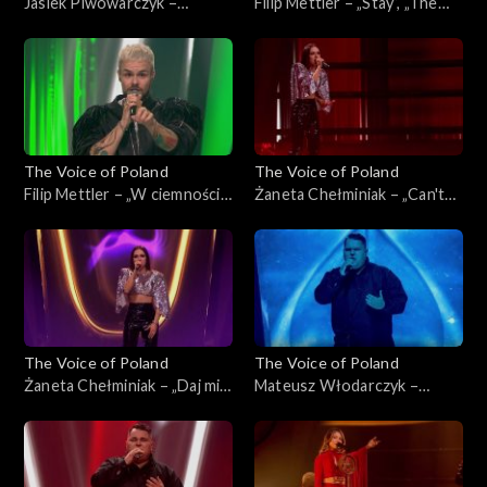
Jasiek Piwowarczyk –
Filip Mettler – „Stay”, „The
„Ushuaia”, „The Voice of
Voice of Poland”, Live 3, 22
Poland”, Live 3, 22 listopada
listopada 2025
2025
The Voice of Poland
The Voice of Poland
Filip Mettler – „W ciemności”,
Żaneta Chełminiak – „Can't
„The Voice of Poland”, Live 3,
Get You Out of My Head”,
22 listopada 2025
„The Voice of Poland”, Live 3,
22 listopada 2025
The Voice of Poland
The Voice of Poland
Żaneta Chełminiak – „Daj mi
Mateusz Włodarczyk –
odejść”, „The Voice of
„Right Here Waiting for You”,
Poland”, Live 3, 22 listopada
„The Voice of Poland”, Live 3,
2025
22 listopada 2025