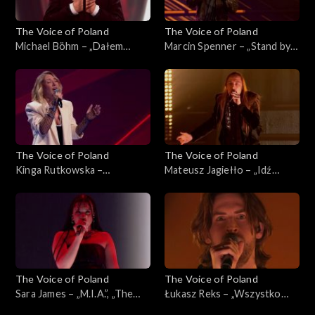
The Voice of Poland
The Voice of Poland
Michael Böhm – „Dałem
Marcin Spenner – „Stand by
słowo”, „The Voice of
My Woman”, „The Voice of
Poland”, Live 3, 22 listopada
Poland”, Live 2, 15 listopada
2025
2025
The Voice of Poland
The Voice of Poland
Kinga Rutkowska –
Mateusz Jagiełło – „Idź
„Wrecking Ball”, „The Voice
precz”, „The Voice of Poland”,
of Poland”, Live 2, 15
Live 2, 15 listopada 2025
listopada 2025
The Voice of Poland
The Voice of Poland
Sara James – „M.I.A.”, „The
Łukasz Reks – „Wszystko
Voice of Poland”, Live 2, 15
będzie dobrze”, „The Voice of