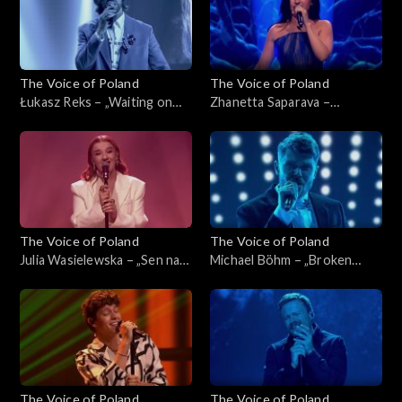
listopada 2025
2025
The Voice of Poland
The Voice of Poland
Łukasz Reks – „Waiting on
Zhanetta Saparava –
the World to Change”, „The
„Melodia”, „The Voice of
Voice of Poland”, Live 1, 8
Poland”, Live 1, 8 listopada
listopada 2025
2025
The Voice of Poland
The Voice of Poland
Julia Wasielewska – „Sen na
Michael Böhm – „Broken
pogodne dni”, „The Voice of
Strings”, „The Voice of
Poland”, Live 1, 8 listopada
Poland”, Live 1, 8 listopada
2025
2025
The Voice of Poland
The Voice of Poland