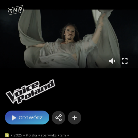
The Voice of Poland
ODTWÓRZ
2025
Polska
rozrywka
2m