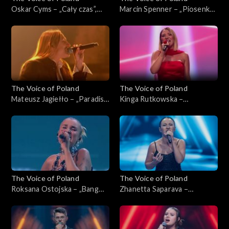
Oskar Cyms – „Cały czas”,
Marcin Spenner – „Piosenka
„The Voice of Poland”, Live 1,
księżycowa”, „The Voice of
8 listopada 2025
Poland”, Live 1, 8 listopada
2025
The Voice of Poland
The Voice of Poland
Mateusz Jagiełło – „Paradise
Kinga Rutkowska –
City”, „The Voice of Poland”,
„Odkryjemy miłość nieznaną”,
Live 1, 8 listopada 2025
„The Voice of Poland”, Live 1,
8 listopada 2025
The Voice of Poland
The Voice of Poland
Roksana Ostojska – „Bang
Zhanetta Saparava –
Bang”, „The Voice of Poland”,
„Addicted to You”, „The
Live 1, 8 listopada 2025
Voice of Poland”, Nokaut, 1
listopada 2025