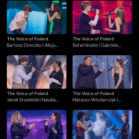
Nokaut, 1 listopada 2025
Nokaut, 1 listopada 2025
The Voice of Poland
The Voice of Poland
Bartosz Dreczko i Alicja
Rafał Hnatio i Gabriela
Tarnowska – „Nie mówię tak,
Kurzac – „Wynalazek Filipa
nie mówię nie”, „The Voice of
Golarza”, „The Voice of
Poland”, Bitwy, 25
Poland”, Bitwy, 25
października 2025
października 2025
The Voice of Poland
The Voice of Poland
Janek Słowiński i Natalia
Mateusz Włodarczyk i
Stępnik – „Have You Ever
Katarzyna Skiba – „Cold”,
Seen the Rain”, „The Voice of
„The Voice of Poland”, Bitwy,
Poland”, Bitwy, 25
25 października 2025
października 2025