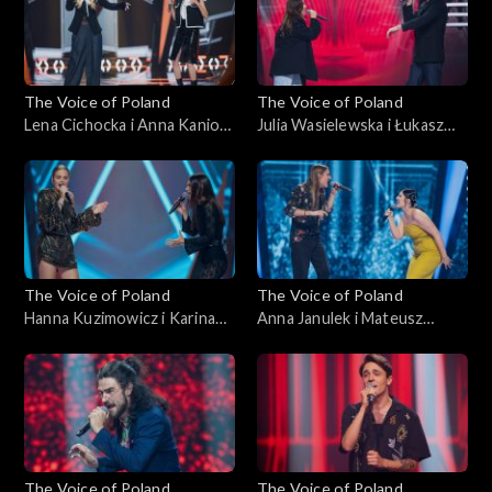
października 2025
października 2025
The Voice of Poland
The Voice of Poland
Lena Cichocka i Anna Kaniok
Julia Wasielewska i Łukasz
– „Anxiety”; „The Voice of
Reks – „O niebo lepiej”; „The
Poland”, Bitwy, 11
Voice of Poland”, Bitwy, 11
października 2025
października 2025
The Voice of Poland
The Voice of Poland
Hanna Kuzimowicz i Karina
Anna Janulek i Mateusz
Reske-Chojnacka – „Need
Jagiełło – „Natural”; „The
You Now”; „The Voice of
Voice of Poland”, Bitwy, 11
Poland”, Bitwy, 11
października 2025
października 2025
The Voice of Poland
The Voice of Poland