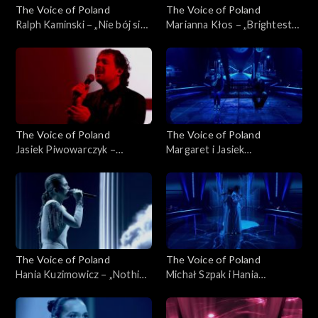
The Voice of Poland
The Voice of Poland
Ralph Kaminski – „Nie bój się
Marianna Kłos – „Brightest
na zapas!'”, „The Voice of
Light”, „The Voice of Poland”,
Poland”, Finał, 29 listopada
Finał, 29 listopada 2025
2025
The Voice of Poland
The Voice of Poland
Jasiek Piwowarczyk –
Margaret i Jasiek
„Bohemian Rhapsody”, „The
Piwowarczyk – „Kochana”,
Voice of Poland”, Finał, 29
„The Voice of Poland”, Finał,
listopada 2025
29 listopada 2025
The Voice of Poland
The Voice of Poland
Hania Kuzimowicz – „Nothing
Michał Szpak i Hania
Compares 2U”, „The Voice of
Kuzimowicz – „E più ti penso”,
Poland”, Finał, 29 listopada
„The Voice of Poland”, Finał,