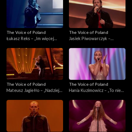
2025
The Voice of Poland
The Voice of Poland
Łukasz Reks – „Im więcej
Jasiek Piwowarczyk –
ciebie tym mniej”, „The Voice
„Szklanka wody'”, „The Voice
of Poland”, Finał, 29
of Poland”, Finał, 29
listopada 2025
listopada 2025
The Voice of Poland
The Voice of Poland
Mateusz Jagiełło – „Nadzieja”,
Hania Kuzimowicz – „To nie
„The Voice of Poland”, Finał,
ja”, „The Voice of Poland”,
29 listopada 2025
Finał, 29 listopada 2025