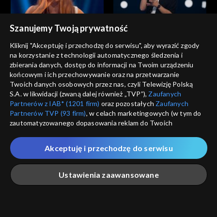
Szanujemy Twoją prywatność
The Voice of Poland
The Voice of Poland
Ola Januszewska – „Zanim
Stanisław Łukoński – „Było
Kliknij "Akceptuję i przechodzę do serwisu", aby wyrazić zgody
zrozumiesz”; „The Voice of
miło”; „The Voice of Poland”,
na korzystanie z technologii automatycznego śledzenia i
Poland”, Przesłuchania w
Przesłuchania w ciemno, 27
zbierania danych, dostęp do informacji na Twoim urządzeniu
ciemno, 27 września 2025
września 2025
końcowym i ich przechowywanie oraz na przetwarzanie
Twoich danych osobowych przez nas, czyli Telewizję Polską
S.A. w likwidacji (zwaną dalej również „TVP”),
Zaufanych
Partnerów z IAB* (1201 firm)
oraz pozostałych
Zaufanych
Partnerów TVP (93 firm)
, w celach marketingowych (w tym do
The Voice of Poland
The Voice of Poland
zautomatyzowanego dopasowania reklam do Twoich
Kornelia Markuszewska –
Janek Słowiński – „Sittin’ on
zainteresowań i mierzenia ich skuteczności) i pozostałych,
„Training Season”; „The Voice
the Dock of the Bay”; „The
które wskazujemy poniżej, a także zgody na udostępnianie
of Poland”, Przesłuchania w
Voice of Poland”,
Akceptuję i przechodzę do serwisu
przez nas identyfikatora PPID do Google.
ciemno, 27 września 2025
Przesłuchania w ciemno, 27
września 2025
Twoje dane osobowe zbierane podczas odwiedzania przez
Ustawienia zaawansowane
Ciebie naszych
poszczególnych serwisów
zwanych dalej
„Portalem”, w tym informacje zapisywane za pomocą
technologii takich jak: pliki cookie, sygnalizatory WWW lub
The Voice of Poland
The Voice of Poland
innych podobnych technologii umożliwiających świadczenie
Główna
Szukaj
Moja lista
Na żywo
Więcej
Anna Kaniok – „I Am
Filip Mettler – „Ordinary”;
dopasowanych i bezpiecznych usług, personalizację treści