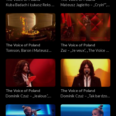
Kuba Badach i Łukasz Reks –
Mateusz Jagiełło – „Cryin''”,
„I Wish”, „The Voice of
„The Voice of Poland”, Finał,
Poland”, Finał, 29 listopada
29 listopada 2025
2025
The Voice of Poland
The Voice of Poland
Tomson, Baron i Mateusz
Zaz – „Je veux”, „The Voice of
Jagiełło – „Whole Lotta
Poland”, Finał, 29 listopada
Love”, „The Voice of Poland”,
2025
Finał, 29 listopada 2025
The Voice of Poland
The Voice of Poland
Dominik Czuż – „Jealous”,
Dominik Czuż – „Tak bardzo
„The Voice of Poland”, Live 3,
mi przykro”, „The Voice of
22 listopada 2025
Poland”, Live 3, 22 listopada
2025