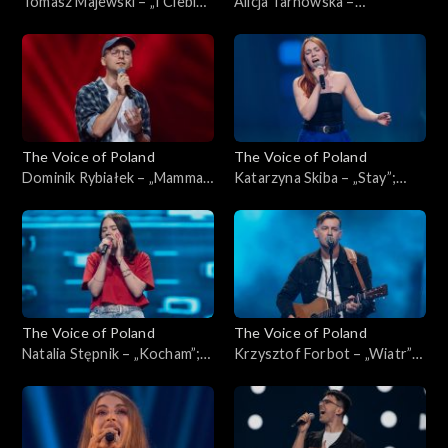
Tomasz Majewski – „I Ciebie
Alicja Tarnowska –
też, bardzo”; „The Voice of
„Inspirations”; „The Voice of
Poland”, Przesłuchania w
Poland”, Przesłuchania w
ciemno, 4 października 2025
ciemno, 4 października 2025
The Voice of Poland
The Voice of Poland
Dominik Rybiałek – „Mamma
Katarzyna Skiba – „Stay”;
Mia”; „The Voice of Poland”,
„The Voice of Poland”,
Przesłuchania w ciemno, 4
Przesłuchania w ciemno, 4
października 2025
października 2025
The Voice of Poland
The Voice of Poland
Natalia Stępnik – „Kocham”;
Krzysztof Forbot – „Wiatr”;
„The Voice of Poland”,
„The Voice of Poland”,
Przesłuchania w ciemno, 27
Przesłuchania w ciemno, 27
września 2025
września 2025