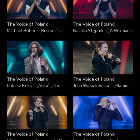
The Voice of Poland
The Voice of Poland
Michael Böhm – „Bruises”,
Natalia Stępnik – „A Woman's
„The Voice of Poland”,
Worth”, „The Voice of
Nokaut, 1 listopada 2025
Poland”, Nokaut, 1 listopada
2025
The Voice of Poland
The Voice of Poland
Łukasz Reks – „Aura”, „The
Julia Wasielewska – „Mamma
Voice of Poland”, Nokaut, 1
Knows Best”, „The Voice of
listopada 2025
Poland”, Nokaut, 1 listopada
2025
The Voice of Poland
The Voice of Poland