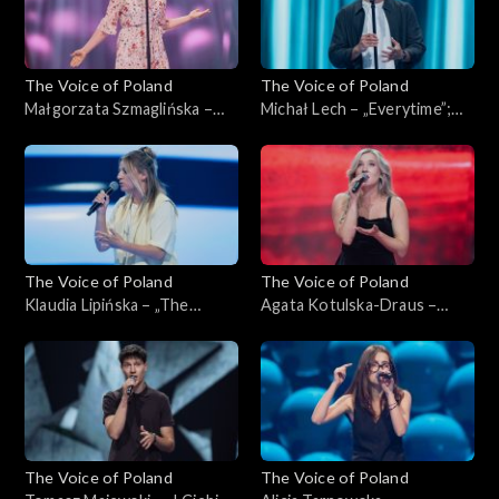
The Voice of Poland
The Voice of Poland
Małgorzata Szmaglińska –
Michał Lech – „Everytime”;
„Fortnight”; „The Voice of
„The Voice of Poland”,
Poland”, Przesłuchania w
Przesłuchania w ciemno, 4
ciemno, 4 października 2025
października 2025
The Voice of Poland
The Voice of Poland
Klaudia Lipińska – „The
Agata Kotulska-Draus –
Door”; „The Voice of
„Songbird”; „The Voice of
Poland”, Przesłuchania w
Poland”, Przesłuchania w
ciemno, 4 października 2025
ciemno, 4 października 2025
The Voice of Poland
The Voice of Poland