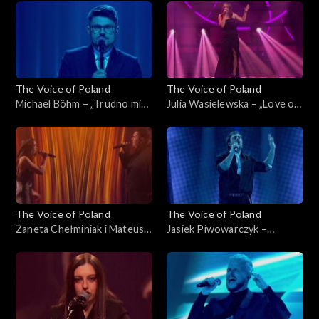
listopada 2025
Poland”, Live 2, 15 listopada
2025
The Voice of Poland
The Voice of Poland
Michael Böhm – „Trudno mi
Julia Wasielewska – „Love on
się przyznać”, „The Voice of
Top”, „The Voice of Poland”,
Poland”, Live 2, 15 listopada
Live 2, 15 listopada 2025
2025
The Voice of Poland
The Voice of Poland
Żaneta Chełminiak i Mateusz
Jasiek Piwowarczyk –
Włodarczyk – „Beneath Your
„Beautiful Things”, „The
Beautiful”, „The Voice of
Voice of Poland”, Live 2, 15
Poland”, Live 2, 15 listopada
listopada 2025
2025