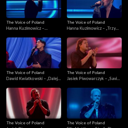
The Voice of Poland
The Voice of Poland
Hanna Kuzimowicz –
Hanna Kuzimowicz – „Trzy
„California Dreamin'”, „The
razy bardziej”, „The Voice of
Voice of Poland”, Live 3, 22
Poland”, Live 3, 22 listopada
listopada 2025
2025
The Voice of Poland
The Voice of Poland
Dawid Kwiatkowski – „Dalej,
Jasiek Piwowarczyk – „Saving
dalej!”, „The Voice of Poland”,
All My Love for You”, „The
Live 3, 22 listopada 2025
Voice of Poland”, Live 3, 22
listopada 2025
The Voice of Poland
The Voice of Poland