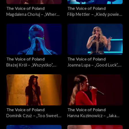
The Voice of Poland
The Voice of Poland
Magdalena Chołuj – „Where
Filip Mettler – „Kiedy powiem
Is My Husband!”, „The Voice
sobie dość”, „The Voice of
of Poland”, Live 2, 15
Poland”, Live 2, 15 listopada
listopada 2025
2025
The Voice of Poland
The Voice of Poland
Błażej Król – „Wszystko”,
Joanna Lupa – „Good Luck”,
„The Voice of Poland”, Live 2,
„The Voice of Poland”, Live 2,
15 listopada 2025
15 listopada 2025
The Voice of Poland
The Voice of Poland
Dominik Czuż – „Too Sweet”,
Hanna Kuzimowicz – „Jaka
„The Voice of Poland”, Live 2,
róża taki cierń”, „The Voice
15 listopada 2025
of Poland”, Live 2, 15