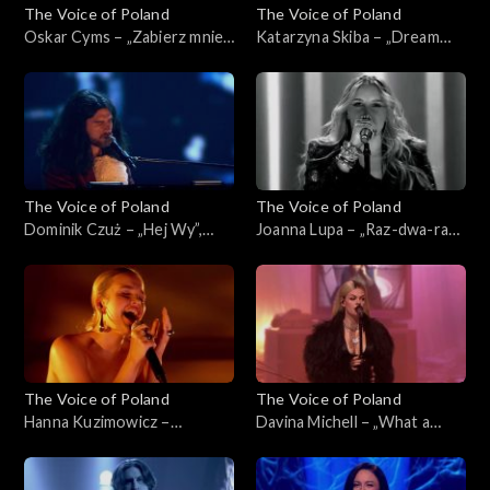
The Voice of Poland
The Voice of Poland
Oskar Cyms – „Zabierz mnie”,
Katarzyna Skiba – „Dream
„The Voice of Poland”, Live 1,
On”, „The Voice of Poland”,
8 listopada 2025
Live 1, 8 listopada 2025
The Voice of Poland
The Voice of Poland
Dominik Czuż – „Hej Wy”,
Joanna Lupa – „Raz-dwa-raz-
„The Voice of Poland”, Live 1,
dwa”, „The Voice of Poland”,
8 listopada 2025
Live 1, 8 listopada 2025
The Voice of Poland
The Voice of Poland
Hanna Kuzimowicz –
Davina Michell – „What a
„Running Up That Hill”, „The
Woman”, „The Voice of
Voice of Poland”, Live 1, 8
Poland”, Live 1, 8 listopada