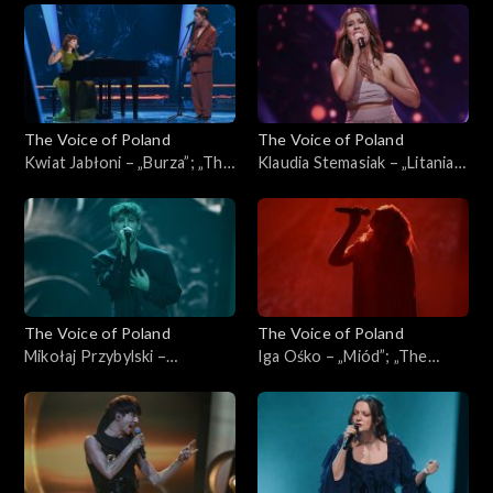
Poland”, Live, 9 listopada
Poland”, Live, 9 listopada
2024
2024
The Voice of Poland
The Voice of Poland
Kwiat Jabłoni – „Burza”; „The
Klaudia Stemasiak – „Litania”;
Voice of Poland”, Live, 9
„The Voice of Poland”, Live, 9
listopada 2024
listopada 2024
The Voice of Poland
The Voice of Poland
Mikołaj Przybylski –
Iga Ośko – „Miód”; „The
„Scarlett”; „The Voice of
Voice of Poland”, Live, 9
Poland”, Live, 9 listopada
listopada 2024
2024