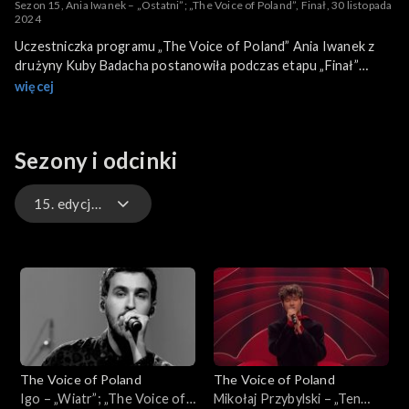
Sezon 15, Ania Iwanek – „Ostatni”; „The Voice of Poland”, Finał, 30 listopada
2024
Uczestniczka programu „The Voice of Poland” Ania Iwanek z
drużyny Kuby Badacha postanowiła podczas etapu „Finał”
wykonać piosenkę „Ostatni”. To utwór z singla Edyty
więcej
Bartosiewicz pochodzący z jej trzeciego albumu studyjnego
„Szok’n’Show” z 1995 roku. Iwanek swoją wersję przeboju
zaprezentowała 30 listopada 2024 roku na antenie TVP2.
Sezony i odcinki
15. edycja – występy
16. edycja – występy
16. edycja
15. edycja
The Voice of Poland
The Voice of Poland
15. edycja – występy
Igo – „Wiatr”; „The Voice of
Mikołaj Przybylski – „Ten