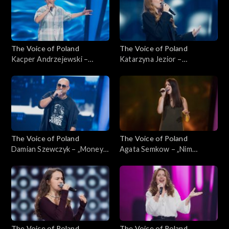
września 2024
ciemno, 21 września 2024
The Voice of Poland
The Voice of Poland
Kacper Andrzejewski –
Katarzyna Jezior –
„Gravity”; „The Voice of
„Madison”; „The Voice of
Poland”, Przesłuchania w
Poland”, Przesłuchania w
ciemno, 21 września 2024
ciemno, 21 września 2024
The Voice of Poland
The Voice of Poland
Damian Szewczyk – „Money
Agata Semkow – „Nim
for Nothing”; „The Voice of
przyjdzie wiosna”; „The Voice
Poland”, Przesłuchania w
of Poland”, Przesłuchania w
ciemno, 21 września 2024
ciemno, 21 września 2024
The Voice of Poland
The Voice of Poland