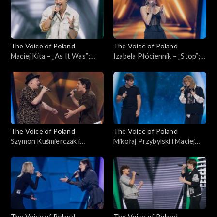
listopada 2024
The Voice of Poland
The Voice of Poland
Maciej Kita – „As It Was”;
Izabela Płóciennik – „Stop”;
„The Voice of Poland”,
„The Voice of Poland”,
Nokaut, 2 listopada 2024
Nokaut, 2 listopada 2024
The Voice of Poland
The Voice of Poland
Szymon Kuśmierczak i
Mikołaj Przybylski i Maciej
Kacper Andrzejewski –
Rumiński – „Nie proszę o
„Nieśmiertelni”; „The Voice
więcej”; „The Voice of
of Poland”, Bitwy, 26
Poland”, Bitwy, 26
października 2024
października 2024
The Voice of Poland
The Voice of Poland