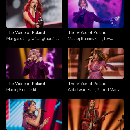
The Voice of Poland
The Voice of Poland
Margaret – „Tańcz głupia”;
Maciej Rumiński – „Toy
„The Voice of Poland”, Live,
Soldiers”; „The Voice of
23 listopada 2024
Poland”, Live, 23 listopada
2024
The Voice of Poland
The Voice of Poland
Maciej Rumiński –
Ania Iwanek – „Proud Mary”;
„Dwuznaczności”; „The Voice
„The Voice of Poland”, Live,
of Poland”, Live, 23 listopada
23 listopada 2024
2024