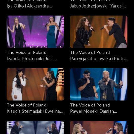
Iga Ośko i Aleksandra
Jakub Jędrzejowski i Yaroslav
Idkowska – „Drivers
Rohalskyi – „Youngblood”;
License”; „The Voice of
„The Voice of Poland”, Bitwy,
Poland”, Bitwy, 26
26 października 2024
października 2024
The Voice of Poland
The Voice of Poland
Izabela Płóciennik i Julia
Patrycja Ciborowska i Piotr
Jadczyszyn – „I Knew You
Sieluk – „One”; „The Voice of
Were Waiting (For Me)”;
Poland”, Bitwy, 26
„The Voice of Poland”, Bitwy,
października 2024
26 października 2024
The Voice of Poland
The Voice of Poland
Klaudia Stelmasiak i Ewelina
Paweł Mosek i Damian
Boczarska – „Decymy”; „The
Szewczyk – „Szare miraże”;
Voice of Poland”, Bitwy, 26
„The Voice of Poland”, Bitwy,
października 2024
26 października 2024