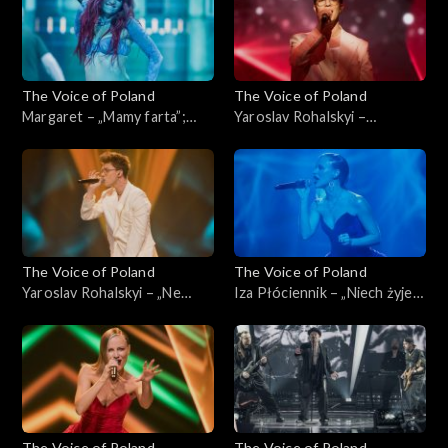
2024
The Voice of Poland
The Voice of Poland
Margaret – „Mamy farta”;
Yaroslav Rohalskyi –
„The Voice of Poland”, Live,
„Dancing on My Own”; „The
23 listopada 2024
Voice of Poland”, Live, 23
listopada 2024
The Voice of Poland
The Voice of Poland
Yaroslav Rohalskyi – „Ne
Iza Płóciennik – „Niech żyje
zabudu”; „The Voice of
bal”; „The Voice of Poland”,
Poland”, Live, 23 listopada
Live, 23 listopada 2024
2024
The Voice of Poland
The Voice of Poland