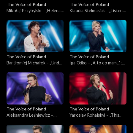
The Voice of Poland
The Voice of Poland
Mikołaj Przybylski – „Helena”;
Klaudia Stelmasiak – „Listen”;
„The Voice of Poland”,
„The Voice of Poland”,
Nokaut, 2 listopada 2024
Nokaut, 2 listopada 2024
The Voice of Poland
The Voice of Poland
Bartłomiej Michałek – „Under
Iga Ośko – „A to co mam...”;
the Bridge”; „The Voice of
„The Voice of Poland”,
Poland”, Nokaut, 2 listopada
Nokaut, 2 listopada 2024
2024
The Voice of Poland
The Voice of Poland
Aleksandra Leśniewicz –
Yaroslav Rohalskyi – „This
„Right to Be Wrong”; „The
Love”; „The Voice of Poland”,
Voice of Poland”, Nokaut, 2
Nokaut, 2 listopada 2024