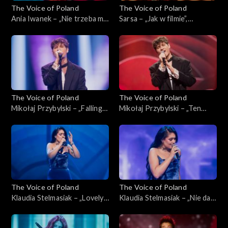
The Voice of Poland
The Voice of Poland
Ania Iwanek – „Nie trzeba mi
Sarsa – „Jak w filmie”,
nic”; „The Voice of Poland”,
„PUCH”; „The Voice of
Live, 23 listopada 2024
Poland”, Live, 23 listopada
2024
The Voice of Poland
The Voice of Poland
Mikołaj Przybylski – „Falling”;
Mikołaj Przybylski – „Ten
„The Voice of Poland”, Live,
sam”; „The Voice of Poland”,
23 listopada 2024
Live, 23 listopada 2024
The Voice of Poland
The Voice of Poland
Klaudia Stelmasiak – „Lovely”;
Klaudia Stelmasiak – „Nie daj
„The Voice of Poland”, Live,
mi odejść”; „The Voice of
23 listopada 2024
Poland”, Live, 23 listopada