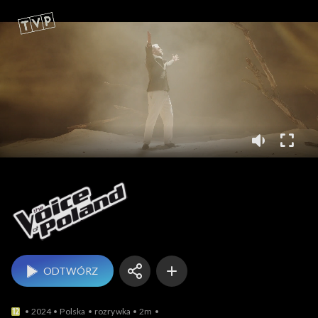
The Voice of Poland
ODTWÓRZ
2024
Polska
rozrywka
2m