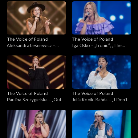
Przesłuchania w ciemno, 5
Poland”, Przesłuchania w
października 2024
ciemno, 5 października 2024
The Voice of Poland
The Voice of Poland
Aleksandra Leśniewicz –
Iga Ośko – „Ironic”; „The
„Warwick Avenue”; „The
Voice of Poland”,
Voice of Poland”,
Przesłuchania w ciemno, 28
Przesłuchania w ciemno, 5
września 2024
października 2024
The Voice of Poland
The Voice of Poland
Paulina Szczygielska – „Out
Julia Konik-Rańda – „I Don't
of Reach”; „The Voice of
Want to Miss a Thing”; „The
Poland”, Przesłuchania w
Voice of Poland”,
ciemno, 28 września 2024
Przesłuchania w ciemno, 28
września 2024