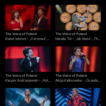
„Przypływy”; „The Voice of
„The Voice of Poland”, Live, 9
Poland”, Live, 9 listopada
listopada 2024
2024
The Voice of Poland
The Voice of Poland
Kwiat Jabłoni – „Od nowa”;
Natalia Tul – „Jak skała”; „The
„The Voice of Poland”, Live, 9
Voice of Poland”, Live, 9
listopada 2024
listopada 2024
The Voice of Poland
The Voice of Poland
Kacper Andrzejewski – „Hold
Alicja Kalinowska – „Granda”;
Back the River”; „The Voice
„The Voice of Poland”, Live, 9
of Poland”, Live, 9 listopada
listopada 2024
2024