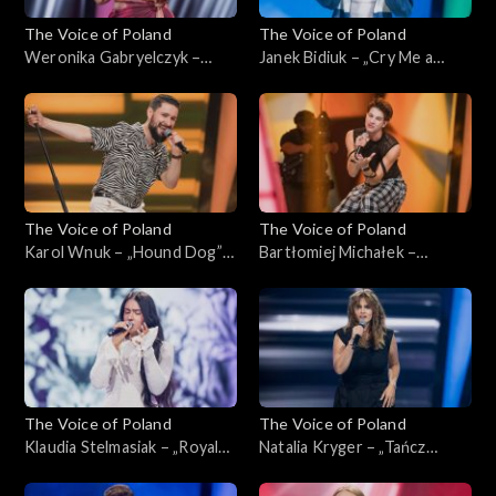
The Voice of Poland
The Voice of Poland
Weronika Gabryelczyk –
Janek Bidiuk – „Cry Me a
„Dance the Night”; „The
River”; „The Voice of Poland”,
Voice of Poland”,
Przesłuchania w ciemno, 28
Przesłuchania w ciemno, 28
września 2024
września 2024
The Voice of Poland
The Voice of Poland
Karol Wnuk – „Hound Dog”;
Bartłomiej Michałek –
„The Voice of Poland”,
„Beautiful Things”;
Przesłuchania w ciemno, 28
Przesłuchania w ciemno, 28
września 2024
września 2024
The Voice of Poland
The Voice of Poland
Klaudia Stelmasiak – „Royals”;
Natalia Kryger – „Tańcz
„The Voice of Poland”,
głupia”; „The Voice of
Przesłuchania w ciemno, 28
Poland”, Przesłuchania w