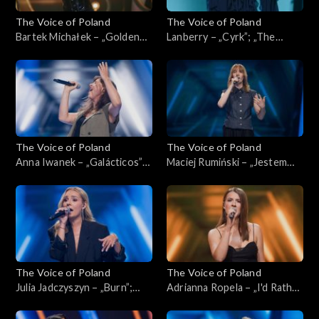
The Voice of Poland
The Voice of Poland
Bartek Michałek – „Golden
Lanberry – „Cyrk”; „The
Eye”; „The Voice of Poland”,
Voice of Poland”, Live, 9
Live, 9 listopada 2024
listopada 2024
The Voice of Poland
The Voice of Poland
Anna Iwanek – „Galácticos”;
Maciej Rumiński – „Jestem
„The Voice of Poland”,
kamieniem”; „The Voice of
Nokaut, 2 listopada 2024
Poland”, Nokaut, 2 listopada
2024
The Voice of Poland
The Voice of Poland
Julia Jadczyszyn – „Burn”;
Adrianna Ropela – „I'd Rather
„The Voice of Poland”,
Go Blind”; „The Voice of
Nokaut, 2 listopada 2024
Poland”, Nokaut, 2 listopada