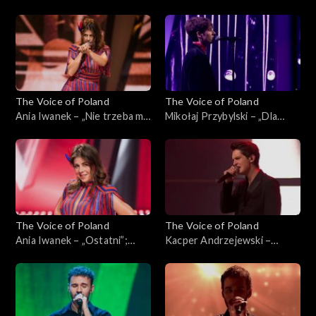
Poland”, Finał, 30 listopada
sam”; „The Voice of Poland”,
2024
Finał, 30 listopada 2024
The Voice of Poland
The Voice of Poland
Ania Iwanek – „Nie trzeba mi
Mikołaj Przybylski – „Dla
nic”; „The Voice of Poland”,
ciebie”; „The Voice of
Finał, 30 listopada 2024
Poland”, Finał, 30 listopada
2024
The Voice of Poland
The Voice of Poland
Ania Iwanek – „Ostatni”;
Kacper Andrzejewski –
„The Voice of Poland”, Finał,
„Początek”; „The Voice of
30 listopada 2024
Poland”, Finał, 30 listopada
2024