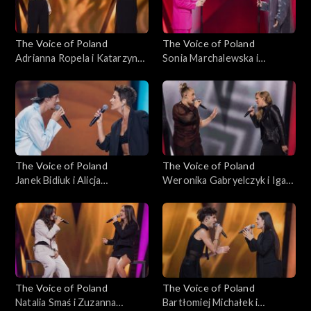
The Voice of Poland
The Voice of Poland
Adrianna Ropela i Katarzyna
Sonia Marchalewska i
Jezior – „That’s What
Wiktoria Cetera – „Jezioro
Friends Are For”; „The Voice
szczęścia”; „The Voice of
of Poland”, Bitwy, 12
Poland”, Bitwy, 12
października 2024
października 2024
The Voice of Poland
The Voice of Poland
Janek Bidiuk i Alicja
Weronika Gabryelczyk i Iga
Kalinowska – „Mercy”; „The
Lewandowska – „I See Red”;
Voice of Poland”, Bitwy, 12
„The Voice of Poland”, Bitwy,
października 2024
12 października 2024
The Voice of Poland
The Voice of Poland
Natalia Smaś i Zuzanna
Bartłomiej Michałek i