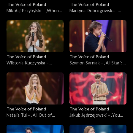
The Voice of Poland
The Voice of Poland
Mikołaj Przybylski – „When
Martyna Dobrogowska –
You Say Nothing at All”; „The
„Tell Me You Love Me”; „The
Voice of Poland”,
Voice of Poland”,
Przesłuchania w ciemno, 21
Przesłuchania w ciemno, 21
września 2024
września 2024
The Voice of Poland
The Voice of Poland
Wiktoria Kuczyńska –
Szymon Sarniak – „All Star”;
„Dancing Queen”; „The Voice
„The Voice of Poland”,
of Poland”, Przesłuchania w
Przesłuchania w ciemno, 21
ciemno, 21 września 2024
września 2024
The Voice of Poland
The Voice of Poland
Natalia Tul – „All Out of
Jakub Jędrzejowski – „You
Fight”; „The Voice of Poland”,
Are the Reason”; „The Voice
Przesłuchania w ciemno, 21
of Poland”, Przesłuchania w