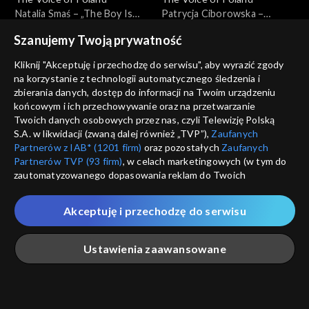
Natalia Smaś – „The Boy Is
Patrycja Ciborowska –
Mine”; „The Voice of Poland”,
„Murder on the Dancefloor”;
Szanujemy Twoją prywatność
Przesłuchania w ciemno, 21
„The Voice of Poland”,
września 2024
Przesłuchania w ciemno, 21
Kliknij "Akceptuję i przechodzę do serwisu", aby wyrazić zgody
września 2024
na korzystanie z technologii automatycznego śledzenia i
zbierania danych, dostęp do informacji na Twoim urządzeniu
końcowym i ich przechowywanie oraz na przetwarzanie
Twoich danych osobowych przez nas, czyli Telewizję Polską
The Voice of Poland
The Voice of Poland
S.A. w likwidacji (zwaną dalej również „TVP”),
Zaufanych
Izabela Płóciennik – „Za
Sylwia Mavambu – „I'm Like a
Partnerów z IAB* (1201 firm)
oraz pozostałych
Zaufanych
późno”; „The Voice of
Bird”; „The Voice of Poland”,
Partnerów TVP (93 firm)
, w celach marketingowych (w tym do
Poland”, Przesłuchania w
Przesłuchania w ciemno, 14
zautomatyzowanego dopasowania reklam do Twoich
ciemno, 14 września 2024
września 2024
zainteresowań i mierzenia ich skuteczności) i pozostałych,
które wskazujemy poniżej, a także zgody na udostępnianie
Akceptuję i przechodzę do serwisu
przez nas identyfikatora PPID do Google.
Twoje dane osobowe zbierane podczas odwiedzania przez
The Voice of Poland
The Voice of Poland
Ustawienia zaawansowane
Ciebie naszych
poszczególnych serwisów
zwanych dalej
Ivan Klymenko – „Jesus to a
Natalia Pycek – „Złamane
„Portalem”, w tym informacje zapisywane za pomocą
Child”; „The Voice of Poland”,
serce jest OK”; „The Voice
technologii takich jak: pliki cookie, sygnalizatory WWW lub
Przesłuchania w ciemno, 14
of Poland”, Przesłuchania w
innych podobnych technologii umożliwiających świadczenie
Główna
Szukaj
Moja lista
Na żywo
Więcej
września 2024
ciemno, 14 września 2024
dopasowanych i bezpiecznych usług, personalizację treści