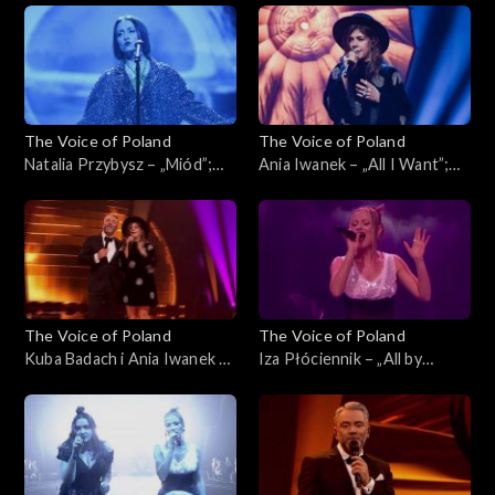
Poland”, Finał, 30 listopada
Be the Hardest Word”; „The
2024
Voice of Poland”, Finał, 30
listopada 2024
The Voice of Poland
The Voice of Poland
Natalia Przybysz – „Miód”;
Ania Iwanek – „All I Want”;
„The Voice of Poland”, Finał,
„The Voice of Poland”, Finał,
30 listopada 2024
30 listopada 2024
The Voice of Poland
The Voice of Poland
Kuba Badach i Ania Iwanek –
Iza Płóciennik – „All by
„Love Never Felt So Good”;
Myself”; „The Voice of
„The Voice of Poland”, Finał,
Poland”, Finał, 30 listopada
30 listopada 2024
2024