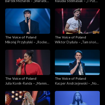
Bartek Michałek – „Wariatka
Klaudia Stelmasiak – „I Put
tańczy”; „The Voice of
Spell on You”; „The Voice of
Poland”, Live, 16 listopada
Poland”, Live, 16 listopada
2024
2024
The Voice of Poland
The Voice of Poland
Mikołaj Przybylski – „Rocket
Wiktor Dyduła – „Tam słońce
Man”; „The Voice of Poland”,
gdzie my”; „The Voice of
Live, 16 listopada 2024
Poland”, Live, 16 listopada
2024
The Voice of Poland
The Voice of Poland
Julia Konik-Rańda – „Mamma
Kacper Andrzejewski – „Nogi
Knows Best”; „The Voice of
na stół”; „The Voice of
Poland”, Live, 16 listopada
Poland”, Live, 16 listopada
2024
2024