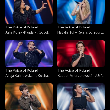
2024
The Voice of Poland
The Voice of Poland
Julia Konik-Rańda – „Good
Natalia Tul – „Scars to Your
Luck”; „The Voice of Poland”,
Beautiful”; „The Voice of
Nokaut, 2 listopada 2024
Poland”, Nokaut, 2 listopada
2024
The Voice of Poland
The Voice of Poland
Alicja Kalinowska – „Kocham
Kacper Andrzejewski – „Us”;
cię, kochanie moje”; „The
„The Voice of Poland”,
Voice of Poland”, Nokaut, 2
Nokaut, 2 listopada 2024
listopada 2024