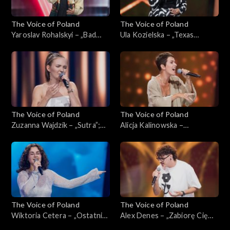
The Voice of Poland
The Voice of Poland
Yaroslav Rohalskyi – „Bad
Ula Kozielska – „Texas
Day”; „The Voice of Poland”,
Hold'Em”; „The Voice of
Przesłuchania w ciemno, 5
Poland”, Przesłuchania w
października 2024
ciemno, 5 października 2024
The Voice of Poland
The Voice of Poland
Zuzanna Wajdzik – „Sutra”;
Alicja Kalinowska –
„The Voice of Poland”,
„Nazywam się niebo”; „The
Przesłuchania w ciemno, 5
Voice of Poland”,
października 2024
Przesłuchania w ciemno, 5
października 2024
The Voice of Poland
The Voice of Poland
Wiktoria Cetera – „Ostatni”;
Alex Denes – „Zabiorę Cię
„The Voice of Poland”,
właśnie tam”; „The Voice of