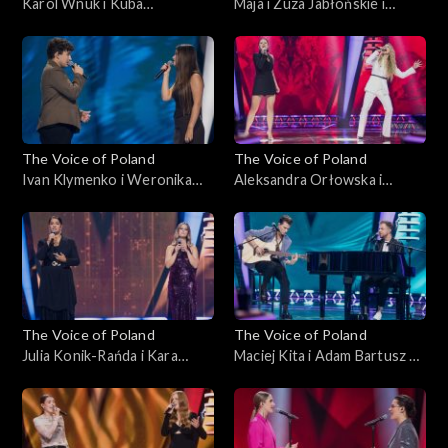
Karol Wnuk i Kuba
Maja i Zuza Jabłońskie i
Anusiewicz – „Broken
Wiktoria Kuczyńska – „2:00”;
Wings”; „The Voice of
„The Voice of Poland”, Bitwy,
Poland”, Bitwy, 19
19 października 2024
października 2024
The Voice of Poland
The Voice of Poland
Ivan Klymenko i Weronika
Aleksandra Orłowska i
Cieślik – „Don't Give Up”;
Natalia Tul – „Tokyo”; „The
„The Voice of Poland”, Bitwy,
Voice of Poland”, Bitwy, 19
19 października 2024
października 2024
The Voice of Poland
The Voice of Poland
Julia Konik-Rańda i Kara
Maciej Kita i Adam Bartusz –
Przytuła – „I Can’t Make You
„mori”; „The Voice of
Love Me”; „The Voice of
Poland”, Bitwy, 12
Poland”, Bitwy, 12
października 2024
października 2024