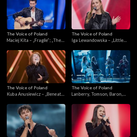
września 2024
ciemno, 28 września 2024
The Voice of Poland
The Voice of Poland
Maciej Kita – „Fragile”; „The
Iga Lewandowska – „Little
Voice of Poland”,
Lies”; „The Voice of Poland”,
Przesłuchania w ciemno, 28
Przesłuchania w ciemno, 28
września 2024
września 2024
The Voice of Poland
The Voice of Poland
Kuba Anusiewicz – „Beneath
Lanberry, Tomson, Baron,
Your Beautiful”; „The Voice
Michał Szpak –
of Poland”, Przesłuchania w
„Nieśmiertelni”
ciemno, 28 września 2024