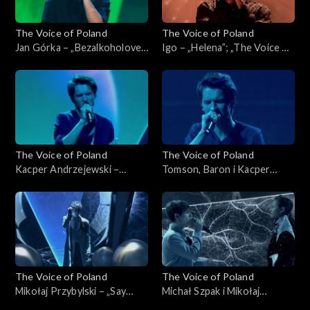
The Voice of Poland
The Voice of Poland
Jan Górka – „Bezalkoholove”;
Igo – „Helena”; „The Voice of
„The Voice of Poland”, Finał,
Poland”, Finał, 30 listopada
30 listopada 2024
2024
The Voice of Poland
The Voice of Poland
Kacper Andrzejewski –
Tomson, Baron i Kacper
„Purple Rain”; „The Voice of
Andrzejewski – „Calling You”;
Poland”, Finał, 30 listopada
„The Voice of Poland”, Finał,
2024
30 listopada 2024
The Voice of Poland
The Voice of Poland
Mikołaj Przybylski – „Say
Michał Szpak i Mikołaj
Something”; „The Voice of
Przybylski – „Sorry Seems to