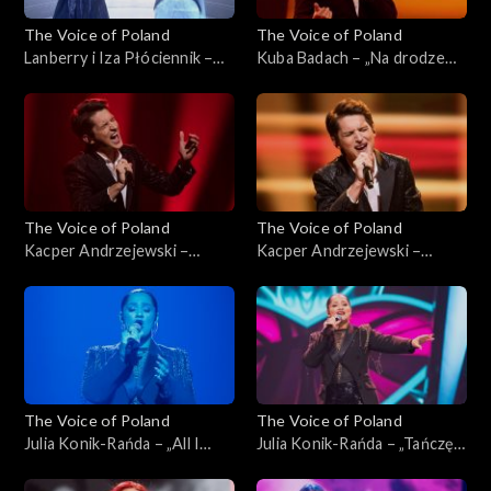
The Voice of Poland
The Voice of Poland
Lanberry i Iza Płóciennik –
Kuba Badach – „Na drodze
„Creep”; „The Voice of
do wspomnień”; „The Voice
Poland”, Finał, 30 listopada
of Poland”, Finał, 30
2024
listopada 2024
The Voice of Poland
The Voice of Poland
Kacper Andrzejewski –
Kacper Andrzejewski –
„Yesterday”; „The Voice of
„Poznajmy się”; „The Voice
Poland”, Live, 23 listopada
of Poland”, Live, 23 listopada
2024
2024
The Voice of Poland
The Voice of Poland
Julia Konik-Rańda – „All I
Julia Konik-Rańda – „Tańczę
Ask”; „The Voice of Poland”,
sama”; „The Voice of Poland”,
Live, 23 listopada 2024
Live, 23 listopada 2024