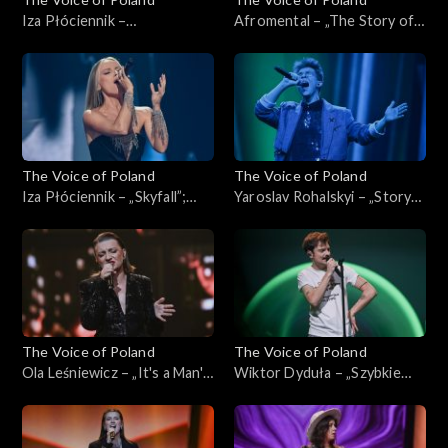
Iza Płóciennik –
Afromental – „The Story of
„Zaryzykuję”; „The Voice of
My Life”; „The Voice of
Poland”, Live, 23 listopada
Poland”, Live, 23 listopada
2024
2024
The Voice of Poland
The Voice of Poland
Iza Płóciennik – „Skyfall”;
Yaroslav Rohalskyi – „Story
„The Voice of Poland”, Live,
of My Life”; „The Voice of
16 listopada 2024
Poland”, Live, 16 listopada
2024
The Voice of Poland
The Voice of Poland
Ola Leśniewicz – „It's a Man's
Wiktor Dyduła – „Szybkie
Man's Man's World”; „The
tempo”; „The Voice of
Voice of Poland”, Live, 16
Poland”, Live, 16 listopada
listopada 2024
2024