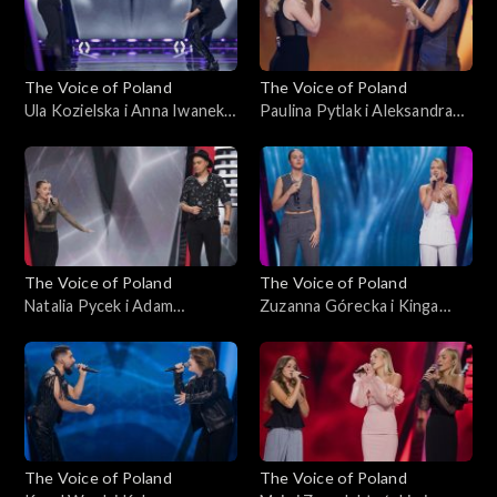
The Voice of Poland
The Voice of Poland
Ula Kozielska i Anna Iwanek –
Paulina Pytlak i Aleksandra
„Lose Control”; „The Voice
Leśniewicz – „Nie ma, nie ma
of Poland”, Bitwy, 19
ciebie”; „The Voice of
października 2024
Poland”, Bitwy, 19
października 2024
The Voice of Poland
The Voice of Poland
Natalia Pycek i Adam
Zuzanna Górecka i Kinga
Zalewski – „Keeping Me
Wołoszyn – „How Will I
Alive”; „The Voice of Poland”,
Know”; „The Voice of
Bitwy, 19 października 2024
Poland”, Bitwy, 19
października 2024
The Voice of Poland
The Voice of Poland