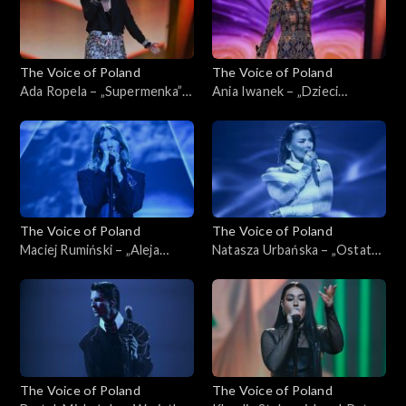
The Voice of Poland
The Voice of Poland
Ada Ropela – „Supermenka”;
Ania Iwanek – „Dzieci
„The Voice of Poland”, Live,
malarzy”; „The Voice of
16 listopada 2024
Poland”, Live, 16 listopada
2024
The Voice of Poland
The Voice of Poland
Maciej Rumiński – „Aleja
Natasza Urbańska – „Ostatni
gwiazd”; „The Voice of
raz”; „The Voice of Poland”,
Poland”, Live, 16 listopada
Live, 16 listopada 2024
2024
The Voice of Poland
The Voice of Poland