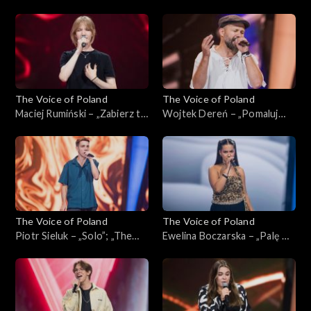
Wajdzik – „Razem
Martyna Dobrogowska –
zestarzejemy się”; „The
„Die with a Smile”; „The Voice
Voice of Poland”, Bitwy, 12
of Poland”, Bitwy, 12
października 2024
października 2024
The Voice of Poland
The Voice of Poland
Maciej Rumiński – „Zabierz tę
Wojtek Dereń – „Pomaluj
miłość”; „The Voice of
moje sny”; „The Voice of
Poland”, Przesłuchania w
Poland”, Przesłuchania w
ciemno, 5 października 2024
ciemno, 5 października 2024
The Voice of Poland
The Voice of Poland
Piotr Sieluk – „Solo”; „The
Ewelina Boczarska – „Palę w
Voice of Poland”,
oknie”; „The Voice of
Przesłuchania w ciemno, 5
Poland”, Przesłuchania w
października 2024
ciemno, 5 października 2024