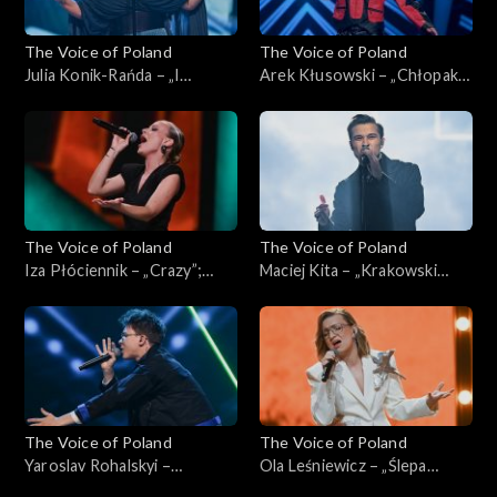
The Voice of Poland
The Voice of Poland
Julia Konik-Rańda – „I
Arek Kłusowski – „Chłopak z
Surrender”; „The Voice of
sąsiedztwa”; „The Voice of
Poland”, Live, 9 listopada
Poland”, Live, 9 listopada
2024
2024
The Voice of Poland
The Voice of Poland
Iza Płóciennik – „Crazy”;
Maciej Kita – „Krakowski
„The Voice of Poland”, Live, 9
spleen”; „The Voice of
listopada 2024
Poland”, Live, 9 listopada
2024
The Voice of Poland
The Voice of Poland
Yaroslav Rohalskyi –
Ola Leśniewicz – „Ślepa
„Stefania”; „The Voice of
miłość”; „The Voice of