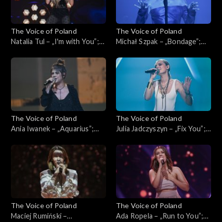
The Voice of Poland
The Voice of Poland
Natalia Tul – „I'm with You”;
Michał Szpak – „Bondage”;
„The Voice of Poland”, Live,
„The Voice of Poland”, Live,
16 listopada 2024
16 listopada 2024
The Voice of Poland
The Voice of Poland
Ania Iwanek – „Aquarius”;
Julia Jadczyszyn – „Fix You”;
„The Voice of Poland”, Live, 9
„The Voice of Poland”, Live, 9
listopada 2024
listopada 2024
The Voice of Poland
The Voice of Poland
Maciej Rumiński –
Ada Ropela – „Run to You”;