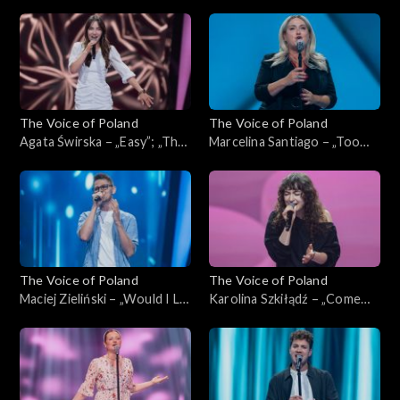
Home”; „The Voice of
słońce, gdzie my”; „The Voice
Poland”, Przesłuchania w
of Poland”, Przesłuchania w
ciemno, 4 października 2025
ciemno, 4 października 2025
The Voice of Poland
The Voice of Poland
Agata Świrska – „Easy”; „The
Marcelina Santiago – „Too
Voice of Poland”,
Lost in You”; „The Voice of
Przesłuchania w ciemno, 4
Poland”, Przesłuchania w
października 2025
ciemno, 4 października 2025
The Voice of Poland
The Voice of Poland
Maciej Zieliński – „Would I Lie
Karolina Szkiłądź – „Come
to You?”; „The Voice of
Away with Me”; „The Voice
Poland”, Przesłuchania w
of Poland”, Przesłuchania w
ciemno, 4 października 2025
ciemno, 4 października 2025