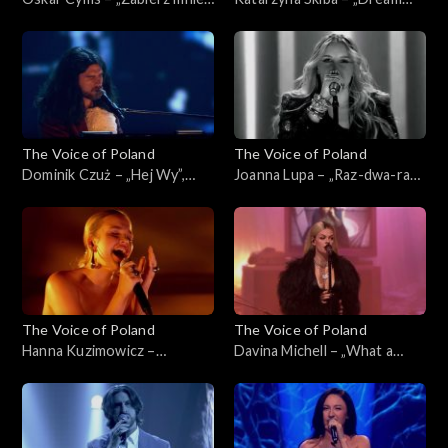
„The Voice of Poland”, Live 1,
On”, „The Voice of Poland”,
8 listopada 2025
Live 1, 8 listopada 2025
The Voice of Poland
The Voice of Poland
Dominik Czuż – „Hej Wy”,
Joanna Lupa – „Raz-dwa-raz-
„The Voice of Poland”, Live 1,
dwa”, „The Voice of Poland”,
8 listopada 2025
Live 1, 8 listopada 2025
The Voice of Poland
The Voice of Poland
Hanna Kuzimowicz –
Davina Michell – „What a
„Running Up That Hill”, „The
Woman”, „The Voice of
Voice of Poland”, Live 1, 8
Poland”, Live 1, 8 listopada
listopada 2025
2025