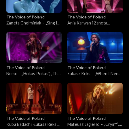
The Voice of Poland
The Voice of Poland
Żaneta Chełminiak – „Sing It
Ania Karwan i Żaneta
Back”, „The Voice of Poland”,
Chełminiak – „I Wanna Dance
Finał, 29 listopada 2025
with Somebody”, „The Voice
of Poland”, Finał, 29
listopada 2025
The Voice of Poland
The Voice of Poland
Nemo – „Hokus Pokus”, „The
Łukasz Reks – „When I Need
Voice of Poland”, Finał, 29
You”, „The Voice of Poland”,
listopada 2025
Finał, 29 listopada 2025
The Voice of Poland
The Voice of Poland
Kuba Badach i Łukasz Reks –
Mateusz Jagiełło – „Cryin''”,