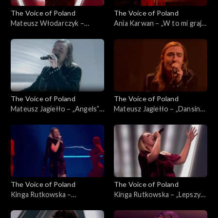
The Voice of Poland
The Voice of Poland
Mateusz Włodarczyk –
Ania Karwan – „W to mi graj”,
„Puste kartki”, „The Voice of
„The Voice of Poland”, Live 3,
Poland”, Live 3, 22 listopada
22 listopada 2025
2025
The Voice of Poland
The Voice of Poland
Mateusz Jagiełło – „Angels”,
Mateusz Jagiełło – „Dansing”,
„The Voice of Poland”, Live 3,
„The Voice of Poland”, Live 3,
22 listopada 2025
22 listopada 2025
The Voice of Poland
The Voice of Poland
Kinga Rutkowska –
Kinga Rutkowska – „Lepszy
„Powerful”, „The Voice of
czas”, „The Voice of Poland”,
Poland”, Live 3, 22 listopada
Live 3, 22 listopada 2025