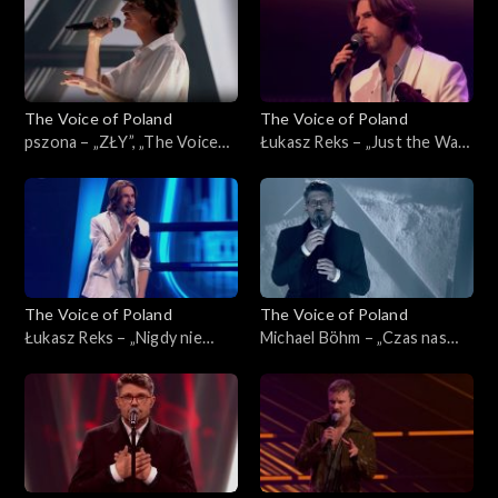
2025
The Voice of Poland
The Voice of Poland
pszona – „ZŁY”, „The Voice
Łukasz Reks – „Just the Way
of Poland”, Live 3, 22
You Are”, „The Voice of
listopada 2025
Poland”, Live 3, 22 listopada
2025
The Voice of Poland
The Voice of Poland
Łukasz Reks – „Nigdy nie
Michael Böhm – „Czas nas
było piękniej”, „The Voice of
uczy pogody”, „The Voice of
Poland”, Live 3, 22 listopada
Poland”, Live 3, 22 listopada
2025
2025