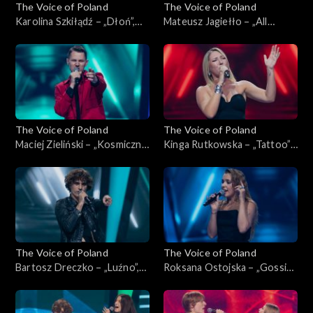
The Voice of Poland
The Voice of Poland
Karolina Szkiłądź – „Dłoń”,
Mateusz Jagiełło – „All
„The Voice of Poland”,
Summer Long”, „The Voice of
Nokaut, 1 listopada 2025
Poland”, Nokaut, 1 listopada
2025
The Voice of Poland
The Voice of Poland
Maciej Zieliński – „Kosmiczne
Kinga Rutkowska – „Tattoo”,
energie”, „The Voice of
„The Voice of Poland”,
Poland”, Nokaut, 1 listopada
Nokaut, 1 listopada 2025
2025
The Voice of Poland
The Voice of Poland
Bartosz Dreczko – „Luźno”,
Roksana Ostojska – „Gossip”,
„The Voice of Poland”,
„The Voice of Poland”,
Nokaut, 1 listopada 2025
Nokaut, 1 listopada 2025