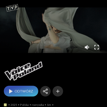
The Voice of Poland
ODTWÓRZ
2025
Polska
rozrywka
1m