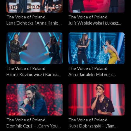
The Voice of Poland
The Voice of Poland
Lena Cichocka i Anna Kaniok
Julia Wasielewska i Łukasz
– „Anxiety”; „The Voice of
Reks – „O niebo lepiej”; „The
Poland”, Bitwy, 11
Voice of Poland”, Bitwy, 11
października 2025
października 2025
The Voice of Poland
The Voice of Poland
Hanna Kuzimowicz i Karina
Anna Janulek i Mateusz
Reske-Chojnacka – „Need
Jagiełło – „Natural”; „The
You Now”; „The Voice of
Voice of Poland”, Bitwy, 11
Poland”, Bitwy, 11
października 2025
października 2025
The Voice of Poland
The Voice of Poland
Dominik Czuż – „Carry You
Kuba Dobrzański – „Tam