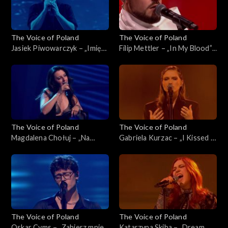
The Voice of Poland
The Voice of Poland
Jasiek Piwowarczyk – „Imię
Filip Mettler – „In My Blood”,
deszczu”, „The Voice of
„The Voice of Poland”, Live 1,
Poland”, Live 1, 8 listopada
8 listopada 2025
2025
The Voice of Poland
The Voice of Poland
Magdalena Chołuj – „Na
Gabriela Kurzac – „I Kissed a
kolana”, „The Voice of
Girl”, „The Voice of Poland”,
Poland”, Live 1, 8 listopada
Live 1, 8 listopada 2025
2025
The Voice of Poland
The Voice of Poland
Oskar Cyms – „Zabierz mnie”,
Katarzyna Skiba – „Dream