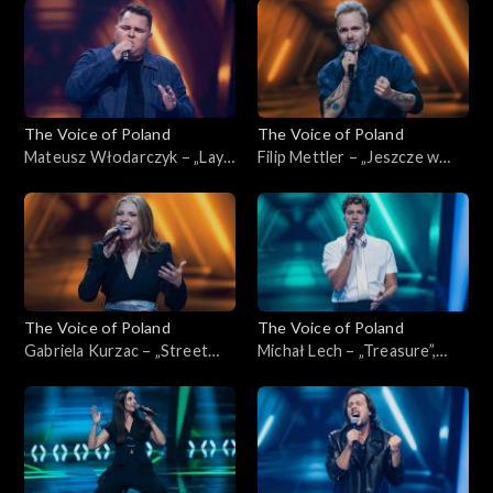
listopada 2025
Poland”, Nokaut, 1 listopada
2025
The Voice of Poland
The Voice of Poland
Mateusz Włodarczyk – „Lay
Filip Mettler – „Jeszcze w
Me Down”, „The Voice of
zielone gramy”, „The Voice of
Poland”, Nokaut, 1 listopada
Poland”, Nokaut, 1 listopada
2025
2025
The Voice of Poland
The Voice of Poland
Gabriela Kurzac – „Street
Michał Lech – „Treasure”,
Life”, „The Voice of Poland”,
„The Voice of Poland”,
Nokaut, 1 listopada 2025
Nokaut, 1 listopada 2025