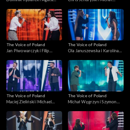
Kotulska-Draus – „Boję się o
Wąsowicz-Piekarski – „Man
Ciebie”; „The Voice of
in the Mirror”; „The Voice of
Poland”, Bitwy, 18
Poland”, Bitwy, 18
października 2025
października 2025
The Voice of Poland
The Voice of Poland
Jan Piwowarczyk i Filip
Ola Januszewska i Karolina
Mettler – „Leave the Door
Szkiłądź – „O nich, o Tobie”;
Open”; „The Voice of
„The Voice of Poland”, Bitwy,
Poland”, Bitwy, 11
11 października 2025
października 2025
The Voice of Poland
The Voice of Poland
Maciej Zieliński i Michael
Michał Węgrzyn i Szymon
Böhm – „Home”; „The Voice
Rybacki – „Napad”; „The
of Poland”, Bitwy, 11
Voice of Poland”, Bitwy, 11
października 2025
października 2025