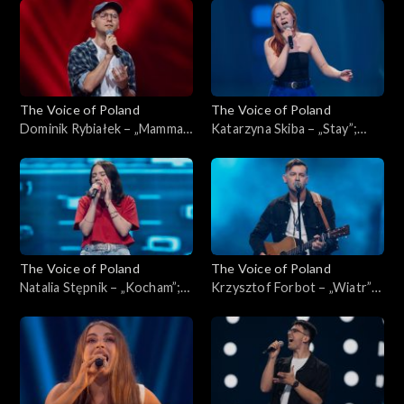
Poland”, Przesłuchania w
Poland”, Przesłuchania w
ciemno, 4 października 2025
ciemno, 4 października 2025
The Voice of Poland
The Voice of Poland
Dominik Rybiałek – „Mamma
Katarzyna Skiba – „Stay”;
Mia”; „The Voice of Poland”,
„The Voice of Poland”,
Przesłuchania w ciemno, 4
Przesłuchania w ciemno, 4
października 2025
października 2025
The Voice of Poland
The Voice of Poland
Natalia Stępnik – „Kocham”;
Krzysztof Forbot – „Wiatr”;
„The Voice of Poland”,
„The Voice of Poland”,
Przesłuchania w ciemno, 27
Przesłuchania w ciemno, 27
września 2025
września 2025