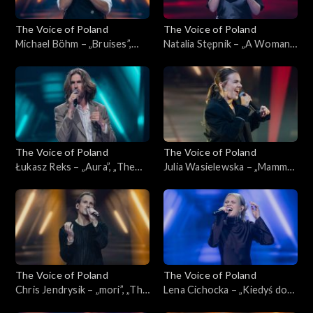
The Voice of Poland
The Voice of Poland
Michael Böhm – „Bruises”,
Natalia Stępnik – „A Woman's
„The Voice of Poland”,
Worth”, „The Voice of
Nokaut, 1 listopada 2025
Poland”, Nokaut, 1 listopada
2025
The Voice of Poland
The Voice of Poland
Łukasz Reks – „Aura”, „The
Julia Wasielewska – „Mamma
Voice of Poland”, Nokaut, 1
Knows Best”, „The Voice of
listopada 2025
Poland”, Nokaut, 1 listopada
2025
The Voice of Poland
The Voice of Poland
Chris Jendrysik – „mori”, „The
Lena Cichocka – „Kiedyś do
Voice of Poland”, Nokaut, 1
Ciebie wrócę”, „The Voice of