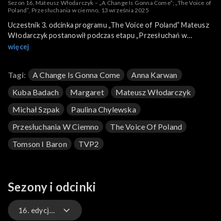
Sezon 16, Mateusz Włodarczyk – „A Change Is Gonna Come”; „The Voice of
Poland”, Przesłuchania w ciemno, 13 września 2025
Uczestnik 3. odcinka programu „The Voice of Poland” Mateusz
Włodarczyk postanowił podczas etapu „Przesłuchań w
ciemno” wykonać piosenkę „A Change Is Gonna Come”. To
więcej
utwór czarnoskórego amerykańskiego piosenkarza i autora
tekstów Sama Cooke’a z 1964 roku. Ten protest song plasuje
Tagi:
A Change Is Gonna Come
Anna Karwan
się bardzo wysoko na listach najlepszych piosenek wszech
czasów. Włodarczyk swoją wersję zaprezentował 13 września
Kuba Badach
Margaret
Mateusz Włodarczyk
2025 roku na antenie TVP2.
Michał Szpak
Paulina Chylewska
Przesłuchania W Ciemno
The Voice Of Poland
Tomson I Baron
TVP2
Sezony i odcinki
16. edycja – występy