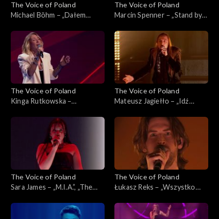
The Voice of Poland
The Voice of Poland
Michael Böhm – „Dałem
Marcin Spenner – „Stand by
słowo”, „The Voice of
My Woman”, „The Voice of
Poland”, Live 3, 22 listopada
Poland”, Live 2, 15 listopada
2025
2025
The Voice of Poland
The Voice of Poland
Kinga Rutkowska –
Mateusz Jagiełło – „Idź
„Wrecking Ball”, „The Voice
precz”, „The Voice of Poland”,
of Poland”, Live 2, 15
Live 2, 15 listopada 2025
listopada 2025
The Voice of Poland
The Voice of Poland
Sara James – „M.I.A.”, „The
Łukasz Reks – „Wszystko
Voice of Poland”, Live 2, 15
będzie dobrze”, „The Voice of
listopada 2025
Poland”, Live 2, 15 listopada
2025