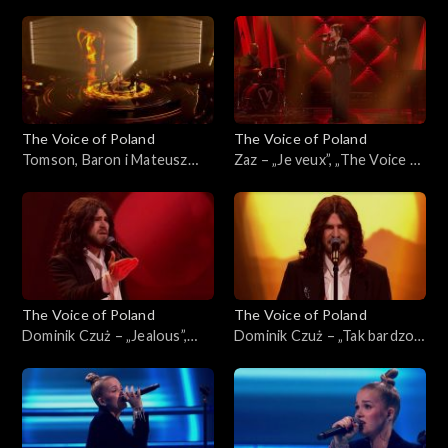
„I Wish”, „The Voice of
„The Voice of Poland”, Finał,
Poland”, Finał, 29 listopada
29 listopada 2025
2025
The Voice of Poland
The Voice of Poland
Tomson, Baron i Mateusz
Zaz – „Je veux”, „The Voice of
Jagiełło – „Whole Lotta
Poland”, Finał, 29 listopada
Love”, „The Voice of Poland”,
2025
Finał, 29 listopada 2025
The Voice of Poland
The Voice of Poland
Dominik Czuż – „Jealous”,
Dominik Czuż – „Tak bardzo
„The Voice of Poland”, Live 3,
mi przykro”, „The Voice of
22 listopada 2025
Poland”, Live 3, 22 listopada
2025