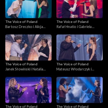
The Voice of Poland
The Voice of Poland
Bartosz Dreczko i Alicja
Rafał Hnatio i Gabriela
Tarnowska – „Nie mówię tak,
Kurzac – „Wynalazek Filipa
nie mówię nie”, „The Voice of
Golarza”, „The Voice of
Poland”, Bitwy, 25
Poland”, Bitwy, 25
października 2025
października 2025
The Voice of Poland
The Voice of Poland
Janek Słowiński i Natalia
Mateusz Włodarczyk i
Stępnik – „Have You Ever
Katarzyna Skiba – „Cold”,
Seen the Rain”, „The Voice of
„The Voice of Poland”, Bitwy,
Poland”, Bitwy, 25
25 października 2025
października 2025
The Voice of Poland
The Voice of Poland