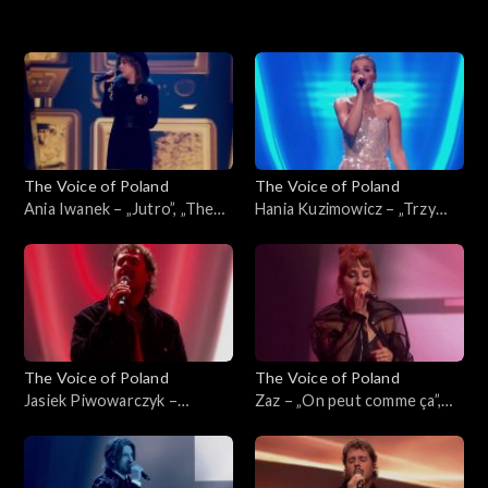
16. edycja – występy
16. edycja
15. edycja
The Voice of Poland
The Voice of Poland
15. edycja – występy
Ania Iwanek – „Jutro”, „The
Hania Kuzimowicz – „Trzy
Voice of Poland”, Finał, 29
razy bardziej”, „The Voice of
listopada 2025
Poland”, Finał, 29 listopada
2025
The Voice of Poland
The Voice of Poland
Jasiek Piwowarczyk –
Zaz – „On peut comme ça”,
„Ushuaia”, „The Voice of
„The Voice of Poland”, Finał,
Poland”, Finał, 29 listopada
29 listopada 2025
2025