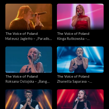
„The Voice of Poland”, Live 1,
księżycowa”, „The Voice of
8 listopada 2025
Poland”, Live 1, 8 listopada
2025
The Voice of Poland
The Voice of Poland
Mateusz Jagiełło – „Paradise
Kinga Rutkowska –
City”, „The Voice of Poland”,
„Odkryjemy miłość nieznaną”,
Live 1, 8 listopada 2025
„The Voice of Poland”, Live 1,
8 listopada 2025
The Voice of Poland
The Voice of Poland
Roksana Ostojska – „Bang
Zhanetta Saparava –
Bang”, „The Voice of Poland”,
„Addicted to You”, „The
Live 1, 8 listopada 2025
Voice of Poland”, Nokaut, 1
listopada 2025