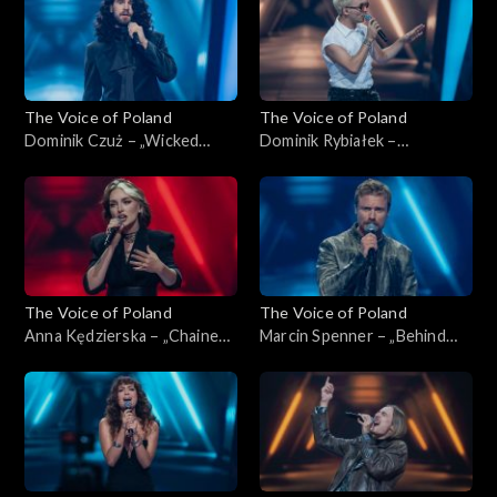
2025
The Voice of Poland
The Voice of Poland
Dominik Czuż – „Wicked
Dominik Rybiałek –
Game”, „The Voice of Poland”,
„Tolerancja”, „The Voice of
Nokaut, 1 listopada 2025
Poland”, Nokaut, 1 listopada
2025
The Voice of Poland
The Voice of Poland
Anna Kędzierska – „Chained
Marcin Spenner – „Behind
to the Rhythm”, „The Voice
Blue Eyes”, „The Voice of
of Poland”, Nokaut, 1
Poland”, Nokaut, 1 listopada
listopada 2025
2025