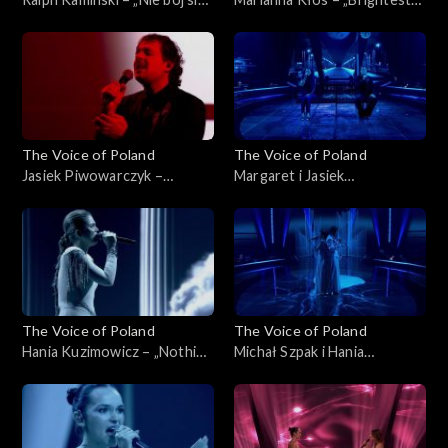
na zapas!'”, „The Voice of
Light”, „The Voice of Poland”,
Poland”, Finał, 29 listopada
Finał, 29 listopada 2025
2025
The Voice of Poland
The Voice of Poland
Jasiek Piwowarczyk –
Margaret i Jasiek
„Bohemian Rhapsody”, „The
Piwowarczyk – „Kochana”,
Voice of Poland”, Finał, 29
„The Voice of Poland”, Finał,
listopada 2025
29 listopada 2025
The Voice of Poland
The Voice of Poland
Hania Kuzimowicz – „Nothing
Michał Szpak i Hania
Compares 2U”, „The Voice of
Kuzimowicz – „E più ti penso”,
Poland”, Finał, 29 listopada
„The Voice of Poland”, Finał,
2025
29 listopada 2025