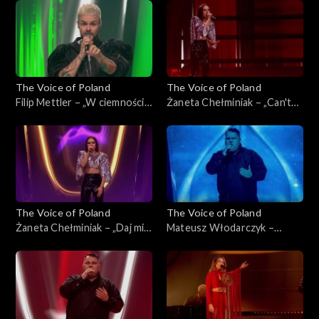
Poland”, Live 3, 22 listopada
listopada 2025
2025
The Voice of Poland
The Voice of Poland
Filip Mettler – „W ciemności”,
Żaneta Chełminiak – „Can't
„The Voice of Poland”, Live 3,
Get You Out of My Head”,
22 listopada 2025
„The Voice of Poland”, Live 3,
22 listopada 2025
The Voice of Poland
The Voice of Poland
Żaneta Chełminiak – „Daj mi
Mateusz Włodarczyk –
odejść”, „The Voice of
„Right Here Waiting for You”,
Poland”, Live 3, 22 listopada
„The Voice of Poland”, Live 3,
2025
22 listopada 2025