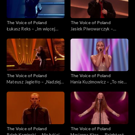
The Voice of Poland
The Voice of Poland
Łukasz Reks – „Im więcej
Jasiek Piwowarczyk –
ciebie tym mniej”, „The Voice
„Szklanka wody'”, „The Voice
of Poland”, Finał, 29
of Poland”, Finał, 29
listopada 2025
listopada 2025
The Voice of Poland
The Voice of Poland
Mateusz Jagiełło – „Nadzieja”,
Hania Kuzimowicz – „To nie
„The Voice of Poland”, Finał,
ja”, „The Voice of Poland”,
29 listopada 2025
Finał, 29 listopada 2025
The Voice of Poland
The Voice of Poland
Ralph Kaminski – „Nie bój się
Marianna Kłos – „Brightest