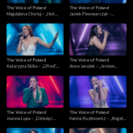
The Voice of Poland
The Voice of Poland
Magdalena Chołuj – „Hot
Jasiek Piwowarczyk –
Right Now”, „The Voice of
„Glimpse of Us”, „The Voice
Poland”, Nokaut, 1 listopada
of Poland”, Nokaut, 1
2025
listopada 2025
The Voice of Poland
The Voice of Poland
Katarzyna Skiba – „Lifted”,
Anna Janulek – „Jestem
„The Voice of Poland”,
kobietą”, „The Voice of
Nokaut, 1 listopada 2025
Poland”, Nokaut, 1 listopada
2025
The Voice of Poland
The Voice of Poland
Joanna Lupa – „Dziesięć
Hanna Kuzimowicz – „Angel”,
przykazań”, „The Voice of
„The Voice of Poland”,
Poland”, Nokaut, 1 listopada
Nokaut, 1 listopada 2025