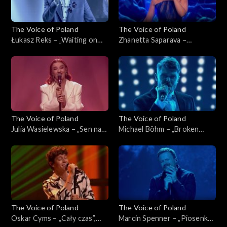
The Voice of Poland
The Voice of Poland
Łukasz Reks – „Waiting on
Zhanetta Saparava –
the World to Change”, „The
„Melodia”, „The Voice of
Voice of Poland”, Live 1, 8
Poland”, Live 1, 8 listopada
listopada 2025
2025
The Voice of Poland
The Voice of Poland
Julia Wasielewska – „Sen na
Michael Böhm – „Broken
pogodne dni”, „The Voice of
Strings”, „The Voice of
Poland”, Live 1, 8 listopada
Poland”, Live 1, 8 listopada
2025
2025
The Voice of Poland
The Voice of Poland
Oskar Cyms – „Cały czas”,
Marcin Spenner – „Piosenka