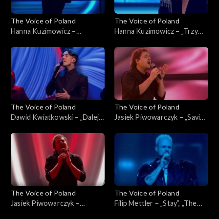
The Voice of Poland
The Voice of Poland
Hanna Kuzimowicz –
Hanna Kuzimowicz – „Trzy
„California Dreamin'”, „The
razy bardziej”, „The Voice of
Voice of Poland”, Live 3, 22
Poland”, Live 3, 22 listopada
listopada 2025
2025
The Voice of Poland
The Voice of Poland
Dawid Kwiatkowski – „Dalej,
Jasiek Piwowarczyk – „Saving
dalej!”, „The Voice of Poland”,
All My Love for You”, „The
Live 3, 22 listopada 2025
Voice of Poland”, Live 3, 22
listopada 2025
The Voice of Poland
The Voice of Poland
Jasiek Piwowarczyk –
Filip Mettler – „Stay”, „The
„Ushuaia”, „The Voice of
Voice of Poland”, Live 3, 22