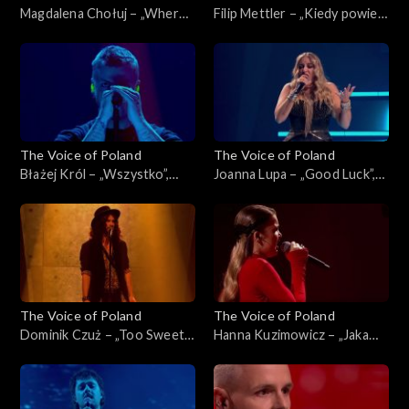
Magdalena Chołuj – „Where
Filip Mettler – „Kiedy powiem
Is My Husband!”, „The Voice
sobie dość”, „The Voice of
of Poland”, Live 2, 15
Poland”, Live 2, 15 listopada
listopada 2025
2025
The Voice of Poland
The Voice of Poland
Błażej Król – „Wszystko”,
Joanna Lupa – „Good Luck”,
„The Voice of Poland”, Live 2,
„The Voice of Poland”, Live 2,
15 listopada 2025
15 listopada 2025
The Voice of Poland
The Voice of Poland
Dominik Czuż – „Too Sweet”,
Hanna Kuzimowicz – „Jaka
„The Voice of Poland”, Live 2,
róża taki cierń”, „The Voice
15 listopada 2025
of Poland”, Live 2, 15
listopada 2025