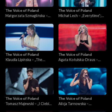
The Voice of Poland
The Voice of Poland
Małgorzata Szmaglińska –
Michał Lech – „Everytime”;
„Fortnight”; „The Voice of
„The Voice of Poland”,
Poland”, Przesłuchania w
Przesłuchania w ciemno, 4
ciemno, 4 października 2025
października 2025
The Voice of Poland
The Voice of Poland
Klaudia Lipińska – „The
Agata Kotulska-Draus –
Door”; „The Voice of
„Songbird”; „The Voice of
Poland”, Przesłuchania w
Poland”, Przesłuchania w
ciemno, 4 października 2025
ciemno, 4 października 2025
The Voice of Poland
The Voice of Poland
Tomasz Majewski – „I Ciebie
Alicja Tarnowska –
też, bardzo”; „The Voice of
„Inspirations”; „The Voice of