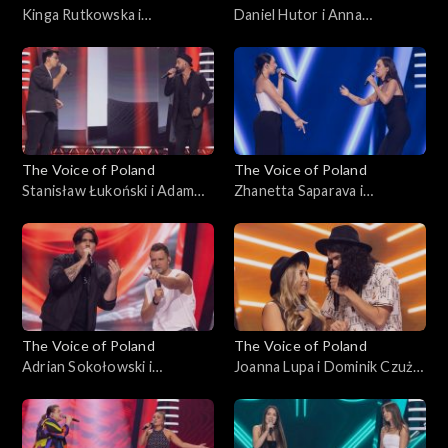
Kinga Rutkowska i
Daniel Hutor i Anna
Małgorzata Szmaglińska –
Kędzierska – „Just Give Me a
„Love in the Dark”, „The
Reason”, „The Voice of
Voice of Poland”, Bitwy, 25
Poland”, Bitwy, 25
października 2025
października 2025
The Voice of Poland
The Voice of Poland
Stanisław Łukoński i Adam
Zhanetta Saparava i
Katryniok – „Zabiorę cię,
Magdalena Chołuj – „Sisters
Magdaleno”, „The Voice of
Are Doin’ It for Themselves”,
Poland”, Bitwy, 25
„The Voice of Poland”, Bitwy,
października 2025
25 października 2025
The Voice of Poland
The Voice of Poland
Adrian Sokołowski i
Joanna Lupa i Dominik Czuż –
Krzysztof Stępień – „What
„My Church”; „The Voice of
Do You Believe In?”; „The
Poland”, Bitwy, 18
Voice of Poland”, Bitwy, 18
października 2025