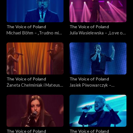
The Voice of Poland
The Voice of Poland
Michael Böhm – „Trudno mi
Julia Wasielewska – „Love on
się przyznać”, „The Voice of
Top”, „The Voice of Poland”,
Poland”, Live 2, 15 listopada
Live 2, 15 listopada 2025
2025
The Voice of Poland
The Voice of Poland
Żaneta Chełminiak i Mateusz
Jasiek Piwowarczyk –
Włodarczyk – „Beneath Your
„Beautiful Things”, „The
Beautiful”, „The Voice of
Voice of Poland”, Live 2, 15
Poland”, Live 2, 15 listopada
listopada 2025
2025
The Voice of Poland
The Voice of Poland