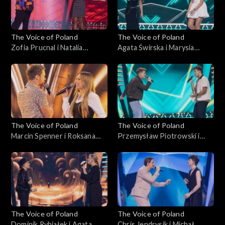
października 2025
The Voice of Poland
The Voice of Poland
Zofia Prucnal i Natalia
Agata Świrska i Marysia
Mikołajec – „Unwritten”;
Sawicka – „Samoloty”; „The
„The Voice of Poland”, Bitwy,
Voice of Poland”, Bitwy, 18
18 października 2025
października 2025
The Voice of Poland
The Voice of Poland
Marcin Spenner i Roksana
Przemysław Piotrowski i
Ostojska – „Falling in Love”;
Michał Lech – „Miliony
„The Voice of Poland”, Bitwy,
monet”; „The Voice of
18 października 2025
Poland”, Bitwy, 18
października 2025
The Voice of Poland
The Voice of Poland
Dominik Rybiałek i Agata
Chris Jendrysik i Michał