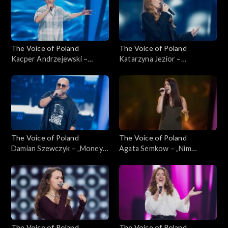
września 2024
ciemno, 21 września 2024
The Voice of Poland
The Voice of Poland
Kacper Andrzejewski –
Katarzyna Jezior –
„Gravity”; „The Voice of
„Madison”; „The Voice of
Poland”, Przesłuchania w
Poland”, Przesłuchania w
ciemno, 21 września 2024
ciemno, 21 września 2024
The Voice of Poland
The Voice of Poland
Damian Szewczyk – „Money
Agata Semkow – „Nim
for Nothing”; „The Voice of
przyjdzie wiosna”; „The Voice
Poland”, Przesłuchania w
of Poland”, Przesłuchania w
ciemno, 21 września 2024
ciemno, 21 września 2024
The Voice of Poland
The Voice of Poland