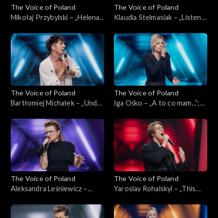
The Voice of Poland
The Voice of Poland
Mikołaj Przybylski – „Helena”;
Klaudia Stelmasiak – „Listen”;
„The Voice of Poland”,
„The Voice of Poland”,
Nokaut, 2 listopada 2024
Nokaut, 2 listopada 2024
The Voice of Poland
The Voice of Poland
Bartłomiej Michałek – „Under
Iga Ośko – „A to co mam...”;
the Bridge”; „The Voice of
„The Voice of Poland”,
Poland”, Nokaut, 2 listopada
Nokaut, 2 listopada 2024
2024
The Voice of Poland
The Voice of Poland
Aleksandra Leśniewicz –
Yaroslav Rohalskyi – „This
„Right to Be Wrong”; „The
Love”; „The Voice of Poland”,
Voice of Poland”, Nokaut, 2
Nokaut, 2 listopada 2024