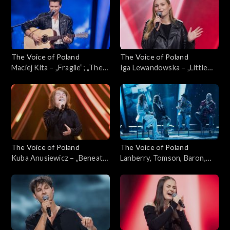
września 2024
ciemno, 28 września 2024
The Voice of Poland
The Voice of Poland
Maciej Kita – „Fragile”; „The
Iga Lewandowska – „Little
Voice of Poland”,
Lies”; „The Voice of Poland”,
Przesłuchania w ciemno, 28
Przesłuchania w ciemno, 28
września 2024
września 2024
The Voice of Poland
The Voice of Poland
Kuba Anusiewicz – „Beneath
Lanberry, Tomson, Baron,
Your Beautiful”; „The Voice
Michał Szpak –
of Poland”, Przesłuchania w
„Nieśmiertelni”
ciemno, 28 września 2024