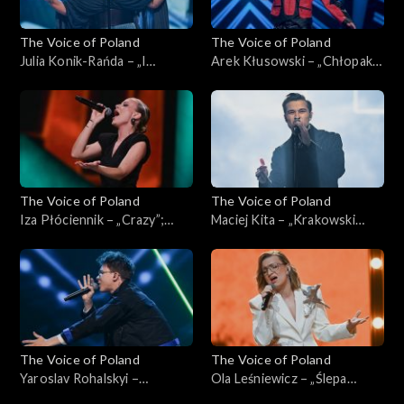
The Voice of Poland
The Voice of Poland
Julia Konik-Rańda – „I
Arek Kłusowski – „Chłopak z
Surrender”; „The Voice of
sąsiedztwa”; „The Voice of
Poland”, Live, 9 listopada
Poland”, Live, 9 listopada
2024
2024
The Voice of Poland
The Voice of Poland
Iza Płóciennik – „Crazy”;
Maciej Kita – „Krakowski
„The Voice of Poland”, Live, 9
spleen”; „The Voice of
listopada 2024
Poland”, Live, 9 listopada
2024
The Voice of Poland
The Voice of Poland
Yaroslav Rohalskyi –
Ola Leśniewicz – „Ślepa
„Stefania”; „The Voice of
miłość”; „The Voice of