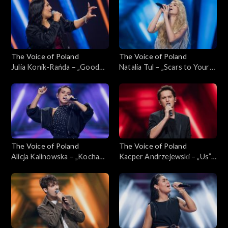
2024
The Voice of Poland
The Voice of Poland
Julia Konik-Rańda – „Good
Natalia Tul – „Scars to Your
Luck”; „The Voice of Poland”,
Beautiful”; „The Voice of
Nokaut, 2 listopada 2024
Poland”, Nokaut, 2 listopada
2024
The Voice of Poland
The Voice of Poland
Alicja Kalinowska – „Kocham
Kacper Andrzejewski – „Us”;
cię, kochanie moje”; „The
„The Voice of Poland”,
Voice of Poland”, Nokaut, 2
Nokaut, 2 listopada 2024
listopada 2024