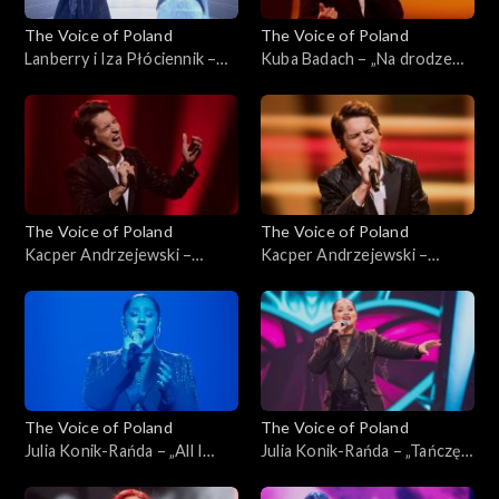
The Voice of Poland
The Voice of Poland
Lanberry i Iza Płóciennik –
Kuba Badach – „Na drodze
„Creep”; „The Voice of
do wspomnień”; „The Voice
Poland”, Finał, 30 listopada
of Poland”, Finał, 30
2024
listopada 2024
The Voice of Poland
The Voice of Poland
Kacper Andrzejewski –
Kacper Andrzejewski –
„Yesterday”; „The Voice of
„Poznajmy się”; „The Voice
Poland”, Live, 23 listopada
of Poland”, Live, 23 listopada
2024
2024
The Voice of Poland
The Voice of Poland
Julia Konik-Rańda – „All I
Julia Konik-Rańda – „Tańczę
Ask”; „The Voice of Poland”,
sama”; „The Voice of Poland”,
Live, 23 listopada 2024
Live, 23 listopada 2024