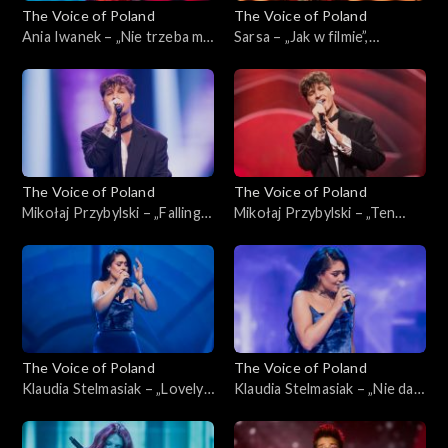
The Voice of Poland
The Voice of Poland
Ania Iwanek – „Nie trzeba mi
Sarsa – „Jak w filmie”,
nic”; „The Voice of Poland”,
„PUCH”; „The Voice of
Live, 23 listopada 2024
Poland”, Live, 23 listopada
2024
The Voice of Poland
The Voice of Poland
Mikołaj Przybylski – „Falling”;
Mikołaj Przybylski – „Ten
„The Voice of Poland”, Live,
sam”; „The Voice of Poland”,
23 listopada 2024
Live, 23 listopada 2024
The Voice of Poland
The Voice of Poland
Klaudia Stelmasiak – „Lovely”;
Klaudia Stelmasiak – „Nie daj
„The Voice of Poland”, Live,
mi odejść”; „The Voice of
23 listopada 2024
Poland”, Live, 23 listopada