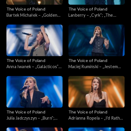
The Voice of Poland
The Voice of Poland
Bartek Michałek – „Golden
Lanberry – „Cyrk”; „The
Eye”; „The Voice of Poland”,
Voice of Poland”, Live, 9
Live, 9 listopada 2024
listopada 2024
The Voice of Poland
The Voice of Poland
Anna Iwanek – „Galácticos”;
Maciej Rumiński – „Jestem
„The Voice of Poland”,
kamieniem”; „The Voice of
Nokaut, 2 listopada 2024
Poland”, Nokaut, 2 listopada
2024
The Voice of Poland
The Voice of Poland
Julia Jadczyszyn – „Burn”;
Adrianna Ropela – „I'd Rather
„The Voice of Poland”,
Go Blind”; „The Voice of
Nokaut, 2 listopada 2024
Poland”, Nokaut, 2 listopada