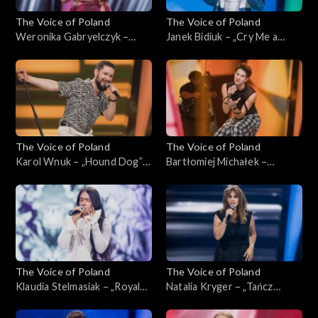
The Voice of Poland
The Voice of Poland
Weronika Gabryelczyk –
Janek Bidiuk – „Cry Me a
„Dance the Night”; „The
River”; „The Voice of Poland”,
Voice of Poland”,
Przesłuchania w ciemno, 28
Przesłuchania w ciemno, 28
września 2024
września 2024
The Voice of Poland
The Voice of Poland
Karol Wnuk – „Hound Dog”;
Bartłomiej Michałek –
„The Voice of Poland”,
„Beautiful Things”;
Przesłuchania w ciemno, 28
Przesłuchania w ciemno, 28
września 2024
września 2024
The Voice of Poland
The Voice of Poland
Klaudia Stelmasiak – „Royals”;
Natalia Kryger – „Tańcz
„The Voice of Poland”,
głupia”; „The Voice of
Przesłuchania w ciemno, 28
Poland”, Przesłuchania w