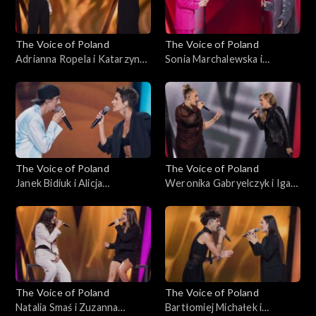
The Voice of Poland
The Voice of Poland
Adrianna Ropela i Katarzyna
Sonia Marchalewska i
Jezior – „That’s What
Wiktoria Cetera – „Jezioro
Friends Are For”; „The Voice
szczęścia”; „The Voice of
of Poland”, Bitwy, 12
Poland”, Bitwy, 12
października 2024
października 2024
The Voice of Poland
The Voice of Poland
Janek Bidiuk i Alicja
Weronika Gabryelczyk i Iga
Kalinowska – „Mercy”; „The
Lewandowska – „I See Red”;
Voice of Poland”, Bitwy, 12
„The Voice of Poland”, Bitwy,
października 2024
12 października 2024
The Voice of Poland
The Voice of Poland
Natalia Smaś i Zuzanna
Bartłomiej Michałek i