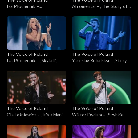
Iza Płóciennik –
Afromental – „The Story of
„Zaryzykuję”; „The Voice of
My Life”; „The Voice of
Poland”, Live, 23 listopada
Poland”, Live, 23 listopada
2024
2024
The Voice of Poland
The Voice of Poland
Iza Płóciennik – „Skyfall”;
Yaroslav Rohalskyi – „Story
„The Voice of Poland”, Live,
of My Life”; „The Voice of
16 listopada 2024
Poland”, Live, 16 listopada
2024
The Voice of Poland
The Voice of Poland
Ola Leśniewicz – „It's a Man's
Wiktor Dyduła – „Szybkie
Man's Man's World”; „The
tempo”; „The Voice of
Voice of Poland”, Live, 16
Poland”, Live, 16 listopada
listopada 2024
2024