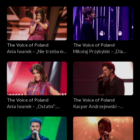
Poland”, Finał, 30 listopada
sam”; „The Voice of Poland”,
2024
Finał, 30 listopada 2024
The Voice of Poland
The Voice of Poland
Ania Iwanek – „Nie trzeba mi
Mikołaj Przybylski – „Dla
nic”; „The Voice of Poland”,
ciebie”; „The Voice of
Finał, 30 listopada 2024
Poland”, Finał, 30 listopada
2024
The Voice of Poland
The Voice of Poland
Ania Iwanek – „Ostatni”;
Kacper Andrzejewski –
„The Voice of Poland”, Finał,
„Początek”; „The Voice of
30 listopada 2024
Poland”, Finał, 30 listopada
2024