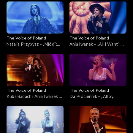
Poland”, Finał, 30 listopada
Be the Hardest Word”; „The
2024
Voice of Poland”, Finał, 30
listopada 2024
The Voice of Poland
The Voice of Poland
Natalia Przybysz – „Miód”;
Ania Iwanek – „All I Want”;
„The Voice of Poland”, Finał,
„The Voice of Poland”, Finał,
30 listopada 2024
30 listopada 2024
The Voice of Poland
The Voice of Poland
Kuba Badach i Ania Iwanek –
Iza Płóciennik – „All by
„Love Never Felt So Good”;
Myself”; „The Voice of
„The Voice of Poland”, Finał,
Poland”, Finał, 30 listopada
30 listopada 2024
2024