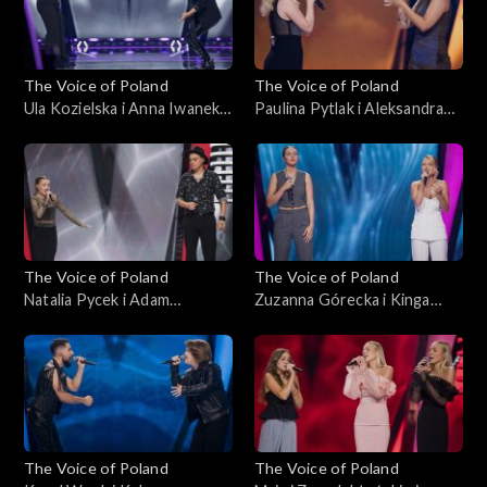
The Voice of Poland
The Voice of Poland
Ula Kozielska i Anna Iwanek –
Paulina Pytlak i Aleksandra
„Lose Control”; „The Voice
Leśniewicz – „Nie ma, nie ma
of Poland”, Bitwy, 19
ciebie”; „The Voice of
października 2024
Poland”, Bitwy, 19
października 2024
The Voice of Poland
The Voice of Poland
Natalia Pycek i Adam
Zuzanna Górecka i Kinga
Zalewski – „Keeping Me
Wołoszyn – „How Will I
Alive”; „The Voice of Poland”,
Know”; „The Voice of
Bitwy, 19 października 2024
Poland”, Bitwy, 19
października 2024
The Voice of Poland
The Voice of Poland