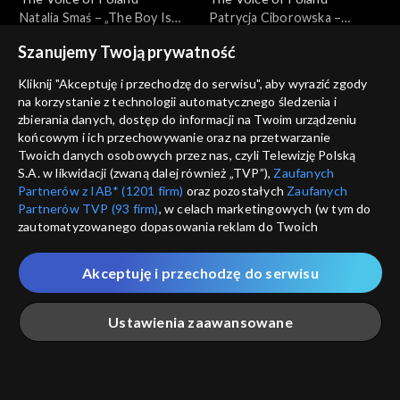
Natalia Smaś – „The Boy Is
Patrycja Ciborowska –
Mine”; „The Voice of Poland”,
„Murder on the Dancefloor”;
Szanujemy Twoją prywatność
Przesłuchania w ciemno, 21
„The Voice of Poland”,
września 2024
Przesłuchania w ciemno, 21
Kliknij "Akceptuję i przechodzę do serwisu", aby wyrazić zgody
września 2024
na korzystanie z technologii automatycznego śledzenia i
zbierania danych, dostęp do informacji na Twoim urządzeniu
końcowym i ich przechowywanie oraz na przetwarzanie
Twoich danych osobowych przez nas, czyli Telewizję Polską
The Voice of Poland
The Voice of Poland
S.A. w likwidacji (zwaną dalej również „TVP”),
Zaufanych
Izabela Płóciennik – „Za
Sylwia Mavambu – „I'm Like a
Partnerów z IAB* (1201 firm)
oraz pozostałych
Zaufanych
późno”; „The Voice of
Bird”; „The Voice of Poland”,
Partnerów TVP (93 firm)
, w celach marketingowych (w tym do
Poland”, Przesłuchania w
Przesłuchania w ciemno, 14
zautomatyzowanego dopasowania reklam do Twoich
ciemno, 14 września 2024
września 2024
zainteresowań i mierzenia ich skuteczności) i pozostałych,
które wskazujemy poniżej, a także zgody na udostępnianie
Akceptuję i przechodzę do serwisu
przez nas identyfikatora PPID do Google.
Twoje dane osobowe zbierane podczas odwiedzania przez
The Voice of Poland
The Voice of Poland
Ustawienia zaawansowane
Ciebie naszych
poszczególnych serwisów
zwanych dalej
Ivan Klymenko – „Jesus to a
Natalia Pycek – „Złamane
„Portalem”, w tym informacje zapisywane za pomocą
Child”; „The Voice of Poland”,
serce jest OK”; „The Voice
technologii takich jak: pliki cookie, sygnalizatory WWW lub
Przesłuchania w ciemno, 14
of Poland”, Przesłuchania w
innych podobnych technologii umożliwiających świadczenie
Główna
Szukaj
Moja lista
Na żywo
Więcej
września 2024
ciemno, 14 września 2024
dopasowanych i bezpiecznych usług, personalizację treści