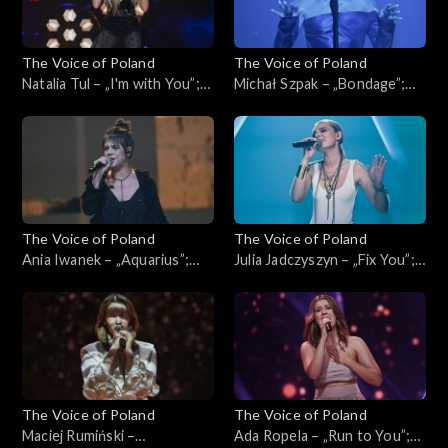
The Voice of Poland
The Voice of Poland
Natalia Tul – „I'm with You”;
Michał Szpak – „Bondage”;
„The Voice of Poland”, Live,
„The Voice of Poland”, Live,
16 listopada 2024
16 listopada 2024
The Voice of Poland
The Voice of Poland
Ania Iwanek – „Aquarius”;
Julia Jadczyszyn – „Fix You”;
„The Voice of Poland”, Live, 9
„The Voice of Poland”, Live, 9
listopada 2024
listopada 2024
The Voice of Poland
The Voice of Poland
Maciej Rumiński –
Ada Ropela – „Run to You”;