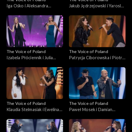
Iga Ośko i Aleksandra
Jakub Jędrzejowski i Yaroslav
Idkowska – „Drivers
Rohalskyi – „Youngblood”;
License”; „The Voice of
„The Voice of Poland”, Bitwy,
Poland”, Bitwy, 26
26 października 2024
października 2024
The Voice of Poland
The Voice of Poland
Izabela Płóciennik i Julia
Patrycja Ciborowska i Piotr
Jadczyszyn – „I Knew You
Sieluk – „One”; „The Voice of
Were Waiting (For Me)”;
Poland”, Bitwy, 26
„The Voice of Poland”, Bitwy,
października 2024
26 października 2024
The Voice of Poland
The Voice of Poland
Klaudia Stelmasiak i Ewelina
Paweł Mosek i Damian
Boczarska – „Decymy”; „The
Szewczyk – „Szare miraże”;
Voice of Poland”, Bitwy, 26
„The Voice of Poland”, Bitwy,
października 2024
26 października 2024