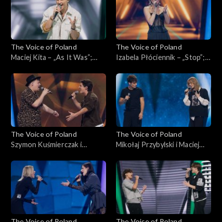
listopada 2024
The Voice of Poland
The Voice of Poland
Maciej Kita – „As It Was”;
Izabela Płóciennik – „Stop”;
„The Voice of Poland”,
„The Voice of Poland”,
Nokaut, 2 listopada 2024
Nokaut, 2 listopada 2024
The Voice of Poland
The Voice of Poland
Szymon Kuśmierczak i
Mikołaj Przybylski i Maciej
Kacper Andrzejewski –
Rumiński – „Nie proszę o
„Nieśmiertelni”; „The Voice
więcej”; „The Voice of
of Poland”, Bitwy, 26
Poland”, Bitwy, 26
października 2024
października 2024
The Voice of Poland
The Voice of Poland