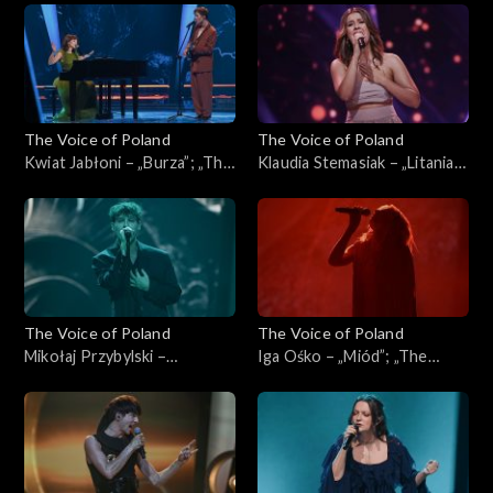
Poland”, Live, 9 listopada
Poland”, Live, 9 listopada
2024
2024
The Voice of Poland
The Voice of Poland
Kwiat Jabłoni – „Burza”; „The
Klaudia Stemasiak – „Litania”;
Voice of Poland”, Live, 9
„The Voice of Poland”, Live, 9
listopada 2024
listopada 2024
The Voice of Poland
The Voice of Poland
Mikołaj Przybylski –
Iga Ośko – „Miód”; „The
„Scarlett”; „The Voice of
Voice of Poland”, Live, 9
Poland”, Live, 9 listopada
listopada 2024
2024