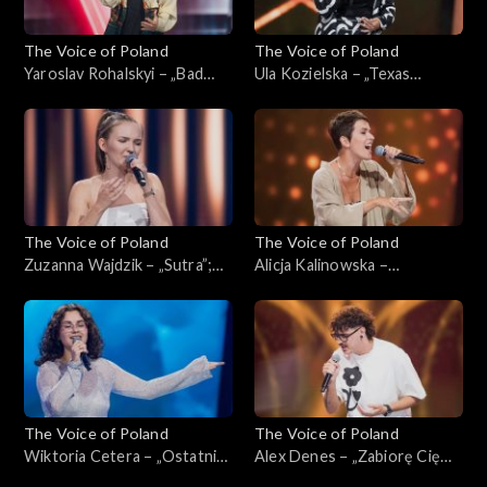
The Voice of Poland
The Voice of Poland
Yaroslav Rohalskyi – „Bad
Ula Kozielska – „Texas
Day”; „The Voice of Poland”,
Hold'Em”; „The Voice of
Przesłuchania w ciemno, 5
Poland”, Przesłuchania w
października 2024
ciemno, 5 października 2024
The Voice of Poland
The Voice of Poland
Zuzanna Wajdzik – „Sutra”;
Alicja Kalinowska –
„The Voice of Poland”,
„Nazywam się niebo”; „The
Przesłuchania w ciemno, 5
Voice of Poland”,
października 2024
Przesłuchania w ciemno, 5
października 2024
The Voice of Poland
The Voice of Poland
Wiktoria Cetera – „Ostatni”;
Alex Denes – „Zabiorę Cię
„The Voice of Poland”,
właśnie tam”; „The Voice of