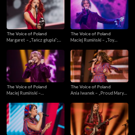
The Voice of Poland
The Voice of Poland
Margaret – „Tańcz głupia”;
Maciej Rumiński – „Toy
„The Voice of Poland”, Live,
Soldiers”; „The Voice of
23 listopada 2024
Poland”, Live, 23 listopada
2024
The Voice of Poland
The Voice of Poland
Maciej Rumiński –
Ania Iwanek – „Proud Mary”;
„Dwuznaczności”; „The Voice
„The Voice of Poland”, Live,
of Poland”, Live, 23 listopada
23 listopada 2024
2024