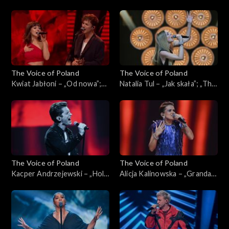
„Przypływy”; „The Voice of
„The Voice of Poland”, Live, 9
Poland”, Live, 9 listopada
listopada 2024
2024
The Voice of Poland
The Voice of Poland
Kwiat Jabłoni – „Od nowa”;
Natalia Tul – „Jak skała”; „The
„The Voice of Poland”, Live, 9
Voice of Poland”, Live, 9
listopada 2024
listopada 2024
The Voice of Poland
The Voice of Poland
Kacper Andrzejewski – „Hold
Alicja Kalinowska – „Granda”;
Back the River”; „The Voice
„The Voice of Poland”, Live, 9
of Poland”, Live, 9 listopada
listopada 2024
2024