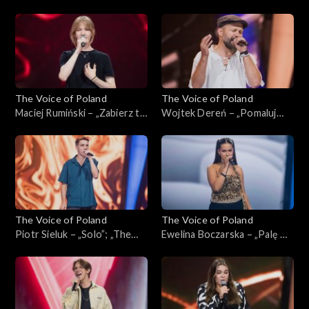
Wajdzik – „Razem
Martyna Dobrogowska –
zestarzejemy się”; „The
„Die with a Smile”; „The Voice
Voice of Poland”, Bitwy, 12
of Poland”, Bitwy, 12
października 2024
października 2024
The Voice of Poland
The Voice of Poland
Maciej Rumiński – „Zabierz tę
Wojtek Dereń – „Pomaluj
miłość”; „The Voice of
moje sny”; „The Voice of
Poland”, Przesłuchania w
Poland”, Przesłuchania w
ciemno, 5 października 2024
ciemno, 5 października 2024
The Voice of Poland
The Voice of Poland
Piotr Sieluk – „Solo”; „The
Ewelina Boczarska – „Palę w
Voice of Poland”,
oknie”; „The Voice of
Przesłuchania w ciemno, 5
Poland”, Przesłuchania w
października 2024
ciemno, 5 października 2024