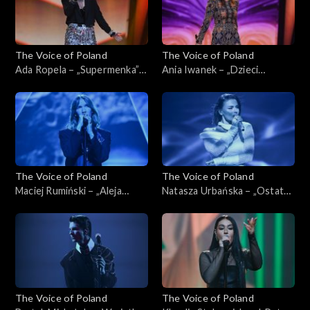
The Voice of Poland
The Voice of Poland
Ada Ropela – „Supermenka”;
Ania Iwanek – „Dzieci
„The Voice of Poland”, Live,
malarzy”; „The Voice of
16 listopada 2024
Poland”, Live, 16 listopada
2024
The Voice of Poland
The Voice of Poland
Maciej Rumiński – „Aleja
Natasza Urbańska – „Ostatni
gwiazd”; „The Voice of
raz”; „The Voice of Poland”,
Poland”, Live, 16 listopada
Live, 16 listopada 2024
2024
The Voice of Poland
The Voice of Poland