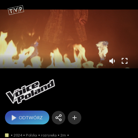
The Voice of Poland
ODTWÓRZ
2024
Polska
rozrywka
2m