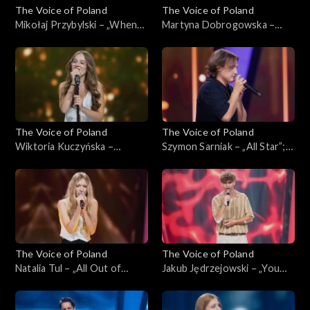
The Voice of Poland
The Voice of Poland
Mikołaj Przybylski – „When
Martyna Dobrogowska –
You Say Nothing at All”; „The
„Tell Me You Love Me”; „The
Voice of Poland”,
Voice of Poland”,
Przesłuchania w ciemno, 21
Przesłuchania w ciemno, 21
września 2024
września 2024
The Voice of Poland
The Voice of Poland
Wiktoria Kuczyńska –
Szymon Sarniak – „All Star”;
„Dancing Queen”; „The Voice
„The Voice of Poland”,
of Poland”, Przesłuchania w
Przesłuchania w ciemno, 21
ciemno, 21 września 2024
września 2024
The Voice of Poland
The Voice of Poland
Natalia Tul – „All Out of
Jakub Jędrzejowski – „You
Fight”; „The Voice of Poland”,
Are the Reason”; „The Voice
Przesłuchania w ciemno, 21
of Poland”, Przesłuchania w