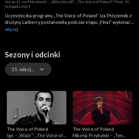
Sezon 15, Iza Płóciennik – „All by Myself”; „The Voice of Poland”, Finał, 30
listopada 2024
Uczestniczka programu „The Voice of Poland” Iza Płóciennik z
drużyny Lanberry postanowiła podczas etapu „Finał” wykonać
piosenkę „Calling You”. To ballada skomponowana przez Erica
więcej
Carmena w 1975 roku. Utwór był wielokrotnie wykonywany
przez innych artystów m.in. przez Céline Dion. Płóciennik swoją
wersję przeboju wykonała 30 listopada 2024 roku na antenie
Sezony i odcinki
TVP2.
15. edycja – występy
16. edycja – występy
16. edycja
15. edycja
The Voice of Poland
The Voice of Poland
15. edycja – występy
Igo – „Wiatr”; „The Voice of
Mikołaj Przybylski – „Ten