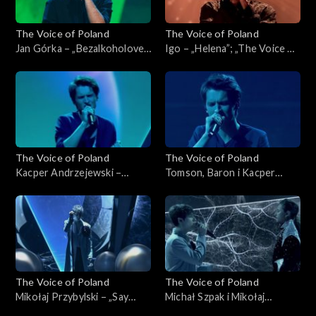
The Voice of Poland
The Voice of Poland
Jan Górka – „Bezalkoholove”;
Igo – „Helena”; „The Voice of
„The Voice of Poland”, Finał,
Poland”, Finał, 30 listopada
30 listopada 2024
2024
The Voice of Poland
The Voice of Poland
Kacper Andrzejewski –
Tomson, Baron i Kacper
„Purple Rain”; „The Voice of
Andrzejewski – „Calling You”;
Poland”, Finał, 30 listopada
„The Voice of Poland”, Finał,
2024
30 listopada 2024
The Voice of Poland
The Voice of Poland
Mikołaj Przybylski – „Say
Michał Szpak i Mikołaj
Something”; „The Voice of
Przybylski – „Sorry Seems to