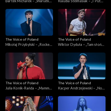
Bartek Michałek – „Wariatka
Klaudia Stelmasiak – „I Put
tańczy”; „The Voice of
Spell on You”; „The Voice of
Poland”, Live, 16 listopada
Poland”, Live, 16 listopada
2024
2024
The Voice of Poland
The Voice of Poland
Mikołaj Przybylski – „Rocket
Wiktor Dyduła – „Tam słońce
Man”; „The Voice of Poland”,
gdzie my”; „The Voice of
Live, 16 listopada 2024
Poland”, Live, 16 listopada
2024
The Voice of Poland
The Voice of Poland
Julia Konik-Rańda – „Mamma
Kacper Andrzejewski – „Nogi
Knows Best”; „The Voice of
na stół”; „The Voice of
Poland”, Live, 16 listopada
Poland”, Live, 16 listopada
2024
2024