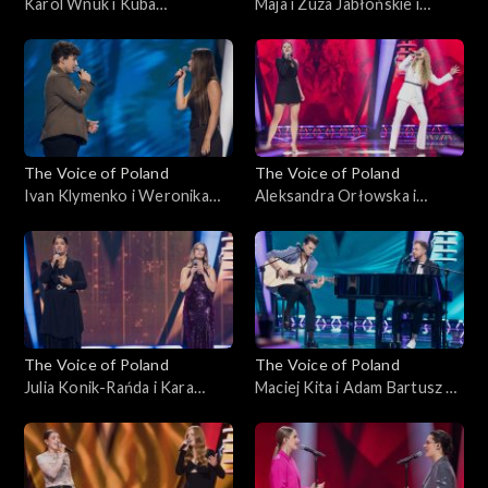
Karol Wnuk i Kuba
Maja i Zuza Jabłońskie i
Anusiewicz – „Broken
Wiktoria Kuczyńska – „2:00”;
Wings”; „The Voice of
„The Voice of Poland”, Bitwy,
Poland”, Bitwy, 19
19 października 2024
października 2024
The Voice of Poland
The Voice of Poland
Ivan Klymenko i Weronika
Aleksandra Orłowska i
Cieślik – „Don't Give Up”;
Natalia Tul – „Tokyo”; „The
„The Voice of Poland”, Bitwy,
Voice of Poland”, Bitwy, 19
19 października 2024
października 2024
The Voice of Poland
The Voice of Poland
Julia Konik-Rańda i Kara
Maciej Kita i Adam Bartusz –
Przytuła – „I Can’t Make You
„mori”; „The Voice of
Love Me”; „The Voice of
Poland”, Bitwy, 12
Poland”, Bitwy, 12
października 2024
października 2024