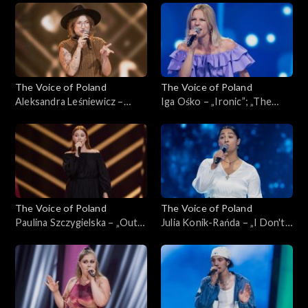
Przesłuchania w ciemno, 5
Poland”, Przesłuchania w
października 2024
ciemno, 5 października 2024
The Voice of Poland
The Voice of Poland
Aleksandra Leśniewicz –
Iga Ośko – „Ironic”; „The
„Warwick Avenue”; „The
Voice of Poland”,
Voice of Poland”,
Przesłuchania w ciemno, 28
Przesłuchania w ciemno, 5
września 2024
października 2024
The Voice of Poland
The Voice of Poland
Paulina Szczygielska – „Out
Julia Konik-Rańda – „I Don't
of Reach”; „The Voice of
Want to Miss a Thing”; „The
Poland”, Przesłuchania w
Voice of Poland”,
ciemno, 28 września 2024
Przesłuchania w ciemno, 28
września 2024