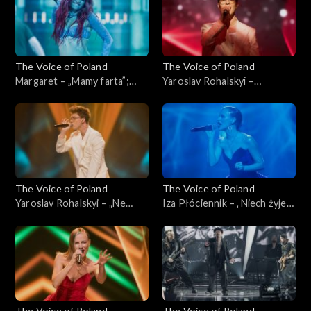
2024
The Voice of Poland
The Voice of Poland
Margaret – „Mamy farta”;
Yaroslav Rohalskyi –
„The Voice of Poland”, Live,
„Dancing on My Own”; „The
23 listopada 2024
Voice of Poland”, Live, 23
listopada 2024
The Voice of Poland
The Voice of Poland
Yaroslav Rohalskyi – „Ne
Iza Płóciennik – „Niech żyje
zabudu”; „The Voice of
bal”; „The Voice of Poland”,
Poland”, Live, 23 listopada
Live, 23 listopada 2024
2024
The Voice of Poland
The Voice of Poland