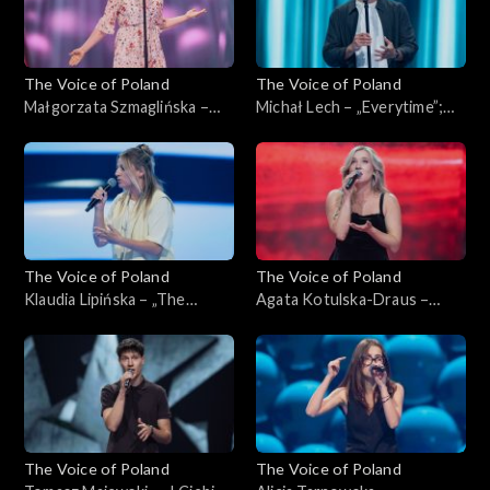
The Voice of Poland
The Voice of Poland
Małgorzata Szmaglińska –
Michał Lech – „Everytime”;
„Fortnight”; „The Voice of
„The Voice of Poland”,
Poland”, Przesłuchania w
Przesłuchania w ciemno, 4
ciemno, 4 października 2025
października 2025
The Voice of Poland
The Voice of Poland
Klaudia Lipińska – „The
Agata Kotulska-Draus –
Door”; „The Voice of
„Songbird”; „The Voice of
Poland”, Przesłuchania w
Poland”, Przesłuchania w
ciemno, 4 października 2025
ciemno, 4 października 2025
The Voice of Poland
The Voice of Poland