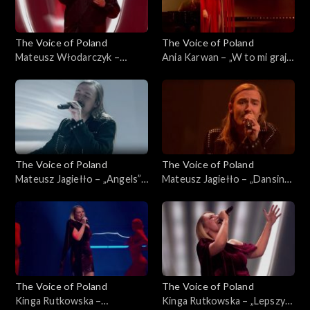
The Voice of Poland
The Voice of Poland
Mateusz Włodarczyk –
Ania Karwan – „W to mi graj”,
„Puste kartki”, „The Voice of
„The Voice of Poland”, Live 3,
Poland”, Live 3, 22 listopada
22 listopada 2025
2025
The Voice of Poland
The Voice of Poland
Mateusz Jagiełło – „Angels”,
Mateusz Jagiełło – „Dansing”,
„The Voice of Poland”, Live 3,
„The Voice of Poland”, Live 3,
22 listopada 2025
22 listopada 2025
The Voice of Poland
The Voice of Poland
Kinga Rutkowska –
Kinga Rutkowska – „Lepszy