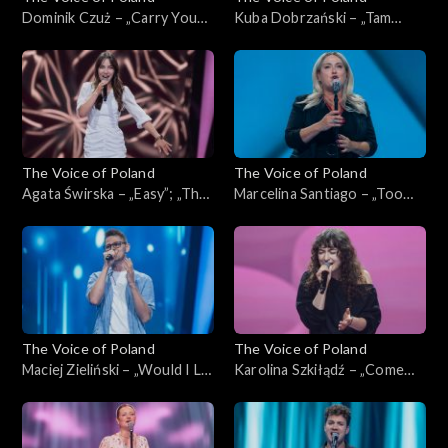
Dominik Czuż – „Carry You
Kuba Dobrzański – „Tam
Home”; „The Voice of
słońce, gdzie my”; „The Voice
Poland”, Przesłuchania w
of Poland”, Przesłuchania w
ciemno, 4 października 2025
ciemno, 4 października 2025
The Voice of Poland
The Voice of Poland
Agata Świrska – „Easy”; „The
Marcelina Santiago – „Too
Voice of Poland”,
Lost in You”; „The Voice of
Przesłuchania w ciemno, 4
Poland”, Przesłuchania w
października 2025
ciemno, 4 października 2025
The Voice of Poland
The Voice of Poland
Maciej Zieliński – „Would I Lie
Karolina Szkiłądź – „Come
to You?”; „The Voice of
Away with Me”; „The Voice
Poland”, Przesłuchania w
of Poland”, Przesłuchania w
ciemno, 4 października 2025
ciemno, 4 października 2025