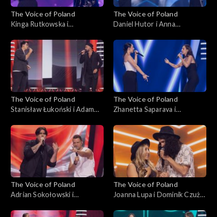
The Voice of Poland
The Voice of Poland
Kinga Rutkowska i
Daniel Hutor i Anna
Małgorzata Szmaglińska –
Kędzierska – „Just Give Me a
„Love in the Dark”, „The
Reason”, „The Voice of
Voice of Poland”, Bitwy, 25
Poland”, Bitwy, 25
października 2025
października 2025
The Voice of Poland
The Voice of Poland
Stanisław Łukoński i Adam
Zhanetta Saparava i
Katryniok – „Zabiorę cię,
Magdalena Chołuj – „Sisters
Magdaleno”, „The Voice of
Are Doin’ It for Themselves”,
Poland”, Bitwy, 25
„The Voice of Poland”, Bitwy,
października 2025
25 października 2025
The Voice of Poland
The Voice of Poland
Adrian Sokołowski i
Joanna Lupa i Dominik Czuż –
Krzysztof Stępień – „What
„My Church”; „The Voice of
Do You Believe In?”; „The
Poland”, Bitwy, 18