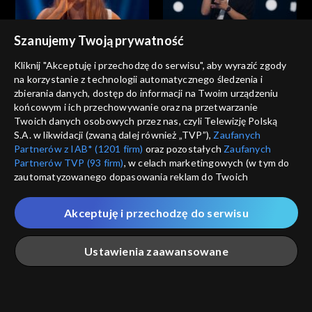
Szanujemy Twoją prywatność
The Voice of Poland
The Voice of Poland
Ola Januszewska – „Zanim
Stanisław Łukoński – „Było
Kliknij "Akceptuję i przechodzę do serwisu", aby wyrazić zgody
zrozumiesz”; „The Voice of
miło”; „The Voice of Poland”,
na korzystanie z technologii automatycznego śledzenia i
Poland”, Przesłuchania w
Przesłuchania w ciemno, 27
zbierania danych, dostęp do informacji na Twoim urządzeniu
ciemno, 27 września 2025
września 2025
końcowym i ich przechowywanie oraz na przetwarzanie
Twoich danych osobowych przez nas, czyli Telewizję Polską
S.A. w likwidacji (zwaną dalej również „TVP”),
Zaufanych
Partnerów z IAB* (1201 firm)
oraz pozostałych
Zaufanych
Partnerów TVP (93 firm)
, w celach marketingowych (w tym do
The Voice of Poland
The Voice of Poland
zautomatyzowanego dopasowania reklam do Twoich
Kornelia Markuszewska –
Janek Słowiński – „Sittin’ on
zainteresowań i mierzenia ich skuteczności) i pozostałych,
„Training Season”; „The Voice
the Dock of the Bay”; „The
które wskazujemy poniżej, a także zgody na udostępnianie
of Poland”, Przesłuchania w
Voice of Poland”,
Akceptuję i przechodzę do serwisu
przez nas identyfikatora PPID do Google.
ciemno, 27 września 2025
Przesłuchania w ciemno, 27
września 2025
Twoje dane osobowe zbierane podczas odwiedzania przez
Ustawienia zaawansowane
Ciebie naszych
poszczególnych serwisów
zwanych dalej
„Portalem”, w tym informacje zapisywane za pomocą
technologii takich jak: pliki cookie, sygnalizatory WWW lub
The Voice of Poland
The Voice of Poland
innych podobnych technologii umożliwiających świadczenie
Główna
Szukaj
Moja lista
Na żywo
Więcej
Anna Kaniok – „I Am
Filip Mettler – „Ordinary”;
dopasowanych i bezpiecznych usług, personalizację treści