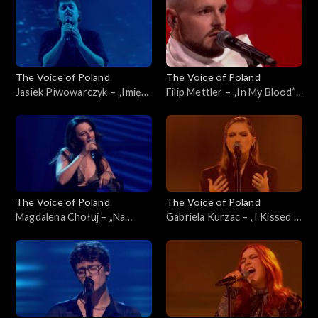
listopada 2025
The Voice of Poland
The Voice of Poland
Jasiek Piwowarczyk – „Imię
Filip Mettler – „In My Blood”,
deszczu”, „The Voice of
„The Voice of Poland”, Live 1,
Poland”, Live 1, 8 listopada
8 listopada 2025
2025
The Voice of Poland
The Voice of Poland
Magdalena Chołuj – „Na
Gabriela Kurzac – „I Kissed a
kolana”, „The Voice of
Girl”, „The Voice of Poland”,
Poland”, Live 1, 8 listopada
Live 1, 8 listopada 2025
2025