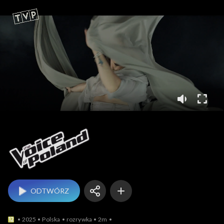
The Voice of Poland
ODTWÓRZ
2025
Polska
rozrywka
2m