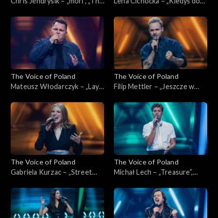
Chris Jendrysik – „mori”, „The
Lena Cichocka – „Kiedyś do
Voice of Poland”, Nokaut, 1
Ciebie wrócę”, „The Voice of
listopada 2025
Poland”, Nokaut, 1 listopada
2025
The Voice of Poland
The Voice of Poland
Mateusz Włodarczyk – „Lay
Filip Mettler – „Jeszcze w
Me Down”, „The Voice of
zielone gramy”, „The Voice of
Poland”, Nokaut, 1 listopada
Poland”, Nokaut, 1 listopada
2025
2025
The Voice of Poland
The Voice of Poland
Gabriela Kurzac – „Street
Michał Lech – „Treasure”,
Life”, „The Voice of Poland”,
„The Voice of Poland”,
Nokaut, 1 listopada 2025
Nokaut, 1 listopada 2025