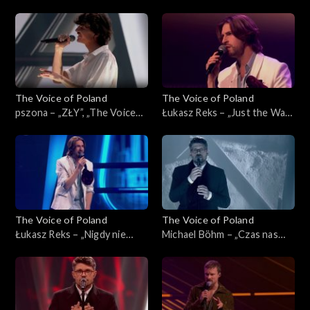
„Powerful”, „The Voice of
czas”, „The Voice of Poland”,
Poland”, Live 3, 22 listopada
Live 3, 22 listopada 2025
2025
The Voice of Poland
The Voice of Poland
pszona – „ZŁY”, „The Voice
Łukasz Reks – „Just the Way
of Poland”, Live 3, 22
You Are”, „The Voice of
listopada 2025
Poland”, Live 3, 22 listopada
2025
The Voice of Poland
The Voice of Poland
Łukasz Reks – „Nigdy nie
Michael Böhm – „Czas nas
było piękniej”, „The Voice of
uczy pogody”, „The Voice of
Poland”, Live 3, 22 listopada
Poland”, Live 3, 22 listopada
2025
2025