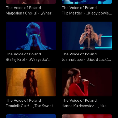
The Voice of Poland
The Voice of Poland
Magdalena Chołuj – „Where
Filip Mettler – „Kiedy powiem
Is My Husband!”, „The Voice
sobie dość”, „The Voice of
of Poland”, Live 2, 15
Poland”, Live 2, 15 listopada
listopada 2025
2025
The Voice of Poland
The Voice of Poland
Błażej Król – „Wszystko”,
Joanna Lupa – „Good Luck”,
„The Voice of Poland”, Live 2,
„The Voice of Poland”, Live 2,
15 listopada 2025
15 listopada 2025
The Voice of Poland
The Voice of Poland
Dominik Czuż – „Too Sweet”,
Hanna Kuzimowicz – „Jaka
„The Voice of Poland”, Live 2,
róża taki cierń”, „The Voice
15 listopada 2025
of Poland”, Live 2, 15