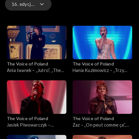
16. edycja – występy
16. edycja – występy
16. edycja
15. edycja
The Voice of Poland
The Voice of Poland
15. edycja – występy
Ania Iwanek – „Jutro”, „The
Hania Kuzimowicz – „Trzy
Voice of Poland”, Finał, 29
razy bardziej”, „The Voice of
listopada 2025
Poland”, Finał, 29 listopada
2025
The Voice of Poland
The Voice of Poland
Jasiek Piwowarczyk –
Zaz – „On peut comme ça”,
„Ushuaia”, „The Voice of
„The Voice of Poland”, Finał,
Poland”, Finał, 29 listopada
29 listopada 2025