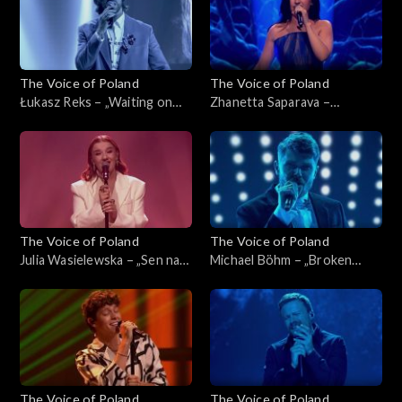
listopada 2025
2025
The Voice of Poland
The Voice of Poland
Łukasz Reks – „Waiting on
Zhanetta Saparava –
the World to Change”, „The
„Melodia”, „The Voice of
Voice of Poland”, Live 1, 8
Poland”, Live 1, 8 listopada
listopada 2025
2025
The Voice of Poland
The Voice of Poland
Julia Wasielewska – „Sen na
Michael Böhm – „Broken
pogodne dni”, „The Voice of
Strings”, „The Voice of
Poland”, Live 1, 8 listopada
Poland”, Live 1, 8 listopada
2025
2025
The Voice of Poland
The Voice of Poland