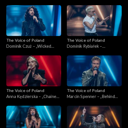
przykazań”, „The Voice of
„The Voice of Poland”,
Poland”, Nokaut, 1 listopada
Nokaut, 1 listopada 2025
2025
The Voice of Poland
The Voice of Poland
Dominik Czuż – „Wicked
Dominik Rybiałek –
Game”, „The Voice of Poland”,
„Tolerancja”, „The Voice of
Nokaut, 1 listopada 2025
Poland”, Nokaut, 1 listopada
2025
The Voice of Poland
The Voice of Poland
Anna Kędzierska – „Chained
Marcin Spenner – „Behind
to the Rhythm”, „The Voice
Blue Eyes”, „The Voice of
of Poland”, Nokaut, 1
Poland”, Nokaut, 1 listopada
listopada 2025
2025