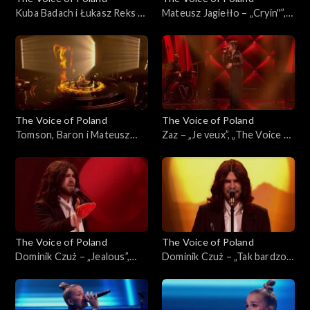
Kuba Badach i Łukasz Reks –
Mateusz Jagiełło – „Cryin''”,
„I Wish”, „The Voice of
„The Voice of Poland”, Finał,
Poland”, Finał, 29 listopada
29 listopada 2025
2025
The Voice of Poland
The Voice of Poland
Tomson, Baron i Mateusz
Zaz – „Je veux”, „The Voice of
Jagiełło – „Whole Lotta
Poland”, Finał, 29 listopada
Love”, „The Voice of Poland”,
2025
Finał, 29 listopada 2025
The Voice of Poland
The Voice of Poland
Dominik Czuż – „Jealous”,
Dominik Czuż – „Tak bardzo
„The Voice of Poland”, Live 3,
mi przykro”, „The Voice of
22 listopada 2025
Poland”, Live 3, 22 listopada
2025