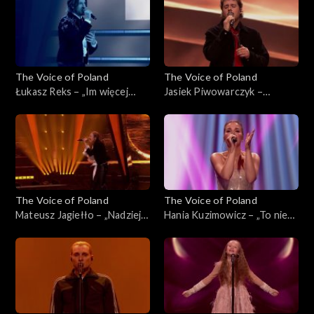
2025
The Voice of Poland
The Voice of Poland
Łukasz Reks – „Im więcej
Jasiek Piwowarczyk –
ciebie tym mniej”, „The Voice
„Szklanka wody'”, „The Voice
of Poland”, Finał, 29
of Poland”, Finał, 29
listopada 2025
listopada 2025
The Voice of Poland
The Voice of Poland
Mateusz Jagiełło – „Nadzieja”,
Hania Kuzimowicz – „To nie
„The Voice of Poland”, Finał,
ja”, „The Voice of Poland”,
29 listopada 2025
Finał, 29 listopada 2025