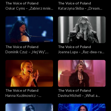
The Voice of Poland
The Voice of Poland
Oskar Cyms – „Zabierz mnie”,
Katarzyna Skiba – „Dream
„The Voice of Poland”, Live 1,
On”, „The Voice of Poland”,
8 listopada 2025
Live 1, 8 listopada 2025
The Voice of Poland
The Voice of Poland
Dominik Czuż – „Hej Wy”,
Joanna Lupa – „Raz-dwa-raz-
„The Voice of Poland”, Live 1,
dwa”, „The Voice of Poland”,
8 listopada 2025
Live 1, 8 listopada 2025
The Voice of Poland
The Voice of Poland
Hanna Kuzimowicz –
Davina Michell – „What a
„Running Up That Hill”, „The
Woman”, „The Voice of
Voice of Poland”, Live 1, 8
Poland”, Live 1, 8 listopada