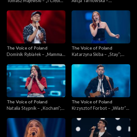
Tomasz Majewski – „I Ciebie
Alicja Tarnowska –
też, bardzo”; „The Voice of
„Inspirations”; „The Voice of
Poland”, Przesłuchania w
Poland”, Przesłuchania w
ciemno, 4 października 2025
ciemno, 4 października 2025
The Voice of Poland
The Voice of Poland
Dominik Rybiałek – „Mamma
Katarzyna Skiba – „Stay”;
Mia”; „The Voice of Poland”,
„The Voice of Poland”,
Przesłuchania w ciemno, 4
Przesłuchania w ciemno, 4
października 2025
października 2025
The Voice of Poland
The Voice of Poland
Natalia Stępnik – „Kocham”;
Krzysztof Forbot – „Wiatr”;
„The Voice of Poland”,
„The Voice of Poland”,
Przesłuchania w ciemno, 27
Przesłuchania w ciemno, 27
września 2025
września 2025