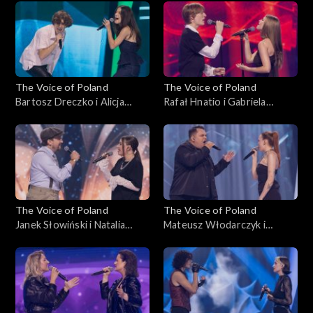
Nokaut, 1 listopada 2025
Nokaut, 1 listopada 2025
The Voice of Poland
The Voice of Poland
Bartosz Dreczko i Alicja
Rafał Hnatio i Gabriela
Tarnowska – „Nie mówię tak,
Kurzac – „Wynalazek Filipa
nie mówię nie”, „The Voice of
Golarza”, „The Voice of
Poland”, Bitwy, 25
Poland”, Bitwy, 25
października 2025
października 2025
The Voice of Poland
The Voice of Poland
Janek Słowiński i Natalia
Mateusz Włodarczyk i
Stępnik – „Have You Ever
Katarzyna Skiba – „Cold”,
Seen the Rain”, „The Voice of
„The Voice of Poland”, Bitwy,
Poland”, Bitwy, 25
25 października 2025
października 2025