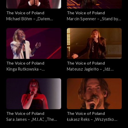
The Voice of Poland
The Voice of Poland
Michael Böhm – „Dałem
Marcin Spenner – „Stand by
słowo”, „The Voice of
My Woman”, „The Voice of
Poland”, Live 3, 22 listopada
Poland”, Live 2, 15 listopada
2025
2025
The Voice of Poland
The Voice of Poland
Kinga Rutkowska –
Mateusz Jagiełło – „Idź
„Wrecking Ball”, „The Voice
precz”, „The Voice of Poland”,
of Poland”, Live 2, 15
Live 2, 15 listopada 2025
listopada 2025
The Voice of Poland
The Voice of Poland
Sara James – „M.I.A.”, „The
Łukasz Reks – „Wszystko
Voice of Poland”, Live 2, 15
będzie dobrze”, „The Voice of