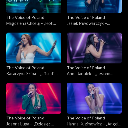
The Voice of Poland
The Voice of Poland
Magdalena Chołuj – „Hot
Jasiek Piwowarczyk –
Right Now”, „The Voice of
„Glimpse of Us”, „The Voice
Poland”, Nokaut, 1 listopada
of Poland”, Nokaut, 1
2025
listopada 2025
The Voice of Poland
The Voice of Poland
Katarzyna Skiba – „Lifted”,
Anna Janulek – „Jestem
„The Voice of Poland”,
kobietą”, „The Voice of
Nokaut, 1 listopada 2025
Poland”, Nokaut, 1 listopada
2025
The Voice of Poland
The Voice of Poland
Joanna Lupa – „Dziesięć
Hanna Kuzimowicz – „Angel”,