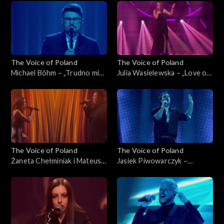
listopada 2025
Poland”, Live 2, 15 listopada
2025
The Voice of Poland
The Voice of Poland
Michael Böhm – „Trudno mi
Julia Wasielewska – „Love on
się przyznać”, „The Voice of
Top”, „The Voice of Poland”,
Poland”, Live 2, 15 listopada
Live 2, 15 listopada 2025
2025
The Voice of Poland
The Voice of Poland
Żaneta Chełminiak i Mateusz
Jasiek Piwowarczyk –
Włodarczyk – „Beneath Your
„Beautiful Things”, „The
Beautiful”, „The Voice of
Voice of Poland”, Live 2, 15
Poland”, Live 2, 15 listopada
listopada 2025
2025