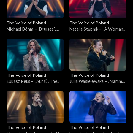
The Voice of Poland
The Voice of Poland
Michael Böhm – „Bruises”,
Natalia Stępnik – „A Woman's
„The Voice of Poland”,
Worth”, „The Voice of
Nokaut, 1 listopada 2025
Poland”, Nokaut, 1 listopada
2025
The Voice of Poland
The Voice of Poland
Łukasz Reks – „Aura”, „The
Julia Wasielewska – „Mamma
Voice of Poland”, Nokaut, 1
Knows Best”, „The Voice of
listopada 2025
Poland”, Nokaut, 1 listopada
2025
The Voice of Poland
The Voice of Poland