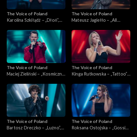
The Voice of Poland
The Voice of Poland
Karolina Szkiłądź – „Dłoń”,
Mateusz Jagiełło – „All
„The Voice of Poland”,
Summer Long”, „The Voice of
Nokaut, 1 listopada 2025
Poland”, Nokaut, 1 listopada
2025
The Voice of Poland
The Voice of Poland
Maciej Zieliński – „Kosmiczne
Kinga Rutkowska – „Tattoo”,
energie”, „The Voice of
„The Voice of Poland”,
Poland”, Nokaut, 1 listopada
Nokaut, 1 listopada 2025
2025
The Voice of Poland
The Voice of Poland
Bartosz Dreczko – „Luźno”,
Roksana Ostojska – „Gossip”,
„The Voice of Poland”,
„The Voice of Poland”,