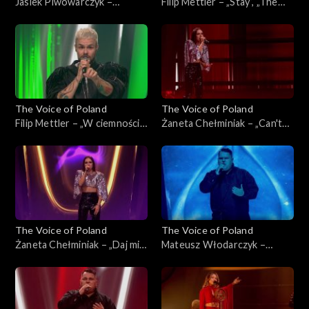
Jasiek Piwowarczyk –
Filip Mettler – „Stay”, „The
„Ushuaia”, „The Voice of
Voice of Poland”, Live 3, 22
Poland”, Live 3, 22 listopada
listopada 2025
2025
The Voice of Poland
The Voice of Poland
Filip Mettler – „W ciemności”,
Żaneta Chełminiak – „Can't
„The Voice of Poland”, Live 3,
Get You Out of My Head”,
22 listopada 2025
„The Voice of Poland”, Live 3,
22 listopada 2025
The Voice of Poland
The Voice of Poland
Żaneta Chełminiak – „Daj mi
Mateusz Włodarczyk –
odejść”, „The Voice of
„Right Here Waiting for You”,
Poland”, Live 3, 22 listopada
„The Voice of Poland”, Live 3,
2025
22 listopada 2025