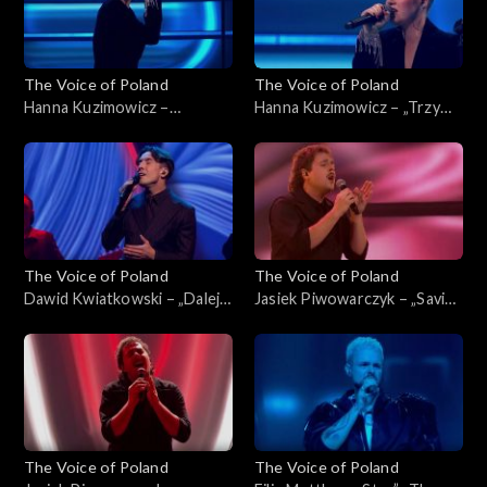
The Voice of Poland
The Voice of Poland
Hanna Kuzimowicz –
Hanna Kuzimowicz – „Trzy
„California Dreamin'”, „The
razy bardziej”, „The Voice of
Voice of Poland”, Live 3, 22
Poland”, Live 3, 22 listopada
listopada 2025
2025
The Voice of Poland
The Voice of Poland
Dawid Kwiatkowski – „Dalej,
Jasiek Piwowarczyk – „Saving
dalej!”, „The Voice of Poland”,
All My Love for You”, „The
Live 3, 22 listopada 2025
Voice of Poland”, Live 3, 22
listopada 2025
The Voice of Poland
The Voice of Poland