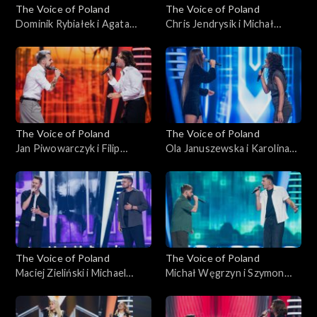
The Voice of Poland
The Voice of Poland
Dominik Rybiałek i Agata
Chris Jendrysik i Michał
Kotulska-Draus – „Boję się o
Wąsowicz-Piekarski – „Man
Ciebie”; „The Voice of
in the Mirror”; „The Voice of
Poland”, Bitwy, 18
Poland”, Bitwy, 18
października 2025
października 2025
The Voice of Poland
The Voice of Poland
Jan Piwowarczyk i Filip
Ola Januszewska i Karolina
Mettler – „Leave the Door
Szkiłądź – „O nich, o Tobie”;
Open”; „The Voice of
„The Voice of Poland”, Bitwy,
Poland”, Bitwy, 11
11 października 2025
października 2025
The Voice of Poland
The Voice of Poland
Maciej Zieliński i Michael
Michał Węgrzyn i Szymon
Böhm – „Home”; „The Voice
Rybacki – „Napad”; „The
of Poland”, Bitwy, 11
Voice of Poland”, Bitwy, 11