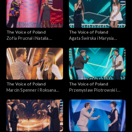
Voice of Poland”, Bitwy, 18
października 2025
października 2025
The Voice of Poland
The Voice of Poland
Zofia Prucnal i Natalia
Agata Świrska i Marysia
Mikołajec – „Unwritten”;
Sawicka – „Samoloty”; „The
„The Voice of Poland”, Bitwy,
Voice of Poland”, Bitwy, 18
18 października 2025
października 2025
The Voice of Poland
The Voice of Poland
Marcin Spenner i Roksana
Przemysław Piotrowski i
Ostojska – „Falling in Love”;
Michał Lech – „Miliony
„The Voice of Poland”, Bitwy,
monet”; „The Voice of
18 października 2025
Poland”, Bitwy, 18
października 2025