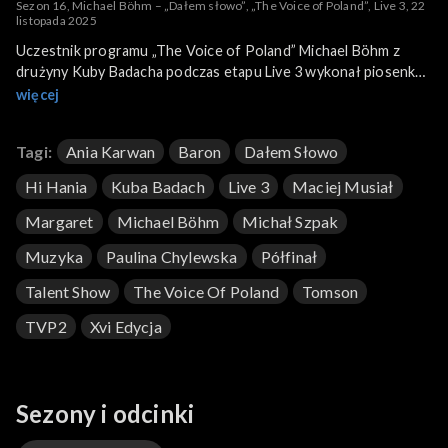
Sezon 16, Michael Böhm – „Dałem słowo”, „The Voice of Poland”, Live 3, 22
listopada 2025
Uczestnik programu „The Voice of Poland” Michael Böhm z
drużyny Kuby Badacha podczas etapu Live 3 wykonał piosenkę
„Dałem słowo”. To utwór z jego singla. Böhm zaprezentował go
więcej
22 listopada 2025 roku na antenie TVP2.
Tagi:
Ania Karwan
Baron
Dałem Słowo
Hi Hania
Kuba Badach
Live 3
Maciej Musiał
Margaret
Michael Böhm
Michał Szpak
Muzyka
Paulina Chylewska
Półfinał
Talent Show
The Voice Of Poland
Tomson
TVP2
Xvi Edycja
Sezony i odcinki