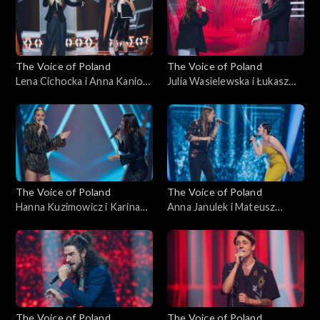
października 2025
października 2025
The Voice of Poland
The Voice of Poland
Lena Cichocka i Anna Kaniok
Julia Wasielewska i Łukasz
– „Anxiety”; „The Voice of
Reks – „O niebo lepiej”; „The
Poland”, Bitwy, 11
Voice of Poland”, Bitwy, 11
października 2025
października 2025
The Voice of Poland
The Voice of Poland
Hanna Kuzimowicz i Karina
Anna Janulek i Mateusz
Reske-Chojnacka – „Need
Jagiełło – „Natural”; „The
You Now”; „The Voice of
Voice of Poland”, Bitwy, 11
Poland”, Bitwy, 11
października 2025
października 2025
The Voice of Poland
The Voice of Poland