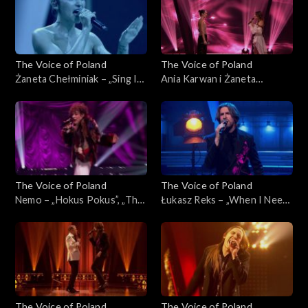
2025
29 listopada 2025
The Voice of Poland
The Voice of Poland
Żaneta Chełminiak – „Sing It
Ania Karwan i Żaneta
Back”, „The Voice of Poland”,
Chełminiak – „I Wanna Dance
Finał, 29 listopada 2025
with Somebody”, „The Voice
of Poland”, Finał, 29
listopada 2025
The Voice of Poland
The Voice of Poland
Nemo – „Hokus Pokus”, „The
Łukasz Reks – „When I Need
Voice of Poland”, Finał, 29
You”, „The Voice of Poland”,
listopada 2025
Finał, 29 listopada 2025
The Voice of Poland
The Voice of Poland