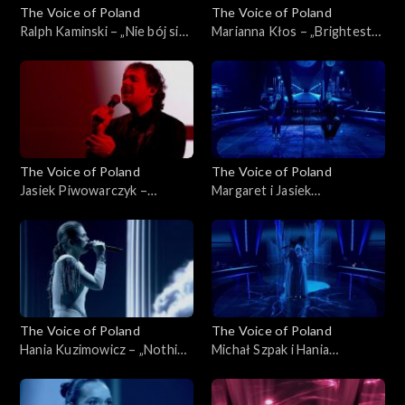
The Voice of Poland
The Voice of Poland
Ralph Kaminski – „Nie bój się
Marianna Kłos – „Brightest
na zapas!'”, „The Voice of
Light”, „The Voice of Poland”,
Poland”, Finał, 29 listopada
Finał, 29 listopada 2025
2025
The Voice of Poland
The Voice of Poland
Jasiek Piwowarczyk –
Margaret i Jasiek
„Bohemian Rhapsody”, „The
Piwowarczyk – „Kochana”,
Voice of Poland”, Finał, 29
„The Voice of Poland”, Finał,
listopada 2025
29 listopada 2025
The Voice of Poland
The Voice of Poland
Hania Kuzimowicz – „Nothing
Michał Szpak i Hania
Compares 2U”, „The Voice of
Kuzimowicz – „E più ti penso”,
Poland”, Finał, 29 listopada
„The Voice of Poland”, Finał,