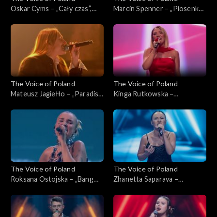
Oskar Cyms – „Cały czas”,
Marcin Spenner – „Piosenka
„The Voice of Poland”, Live 1,
księżycowa”, „The Voice of
8 listopada 2025
Poland”, Live 1, 8 listopada
2025
The Voice of Poland
The Voice of Poland
Mateusz Jagiełło – „Paradise
Kinga Rutkowska –
City”, „The Voice of Poland”,
„Odkryjemy miłość nieznaną”,
Live 1, 8 listopada 2025
„The Voice of Poland”, Live 1,
8 listopada 2025
The Voice of Poland
The Voice of Poland
Roksana Ostojska – „Bang
Zhanetta Saparava –
Bang”, „The Voice of Poland”,
„Addicted to You”, „The
Live 1, 8 listopada 2025
Voice of Poland”, Nokaut, 1
listopada 2025