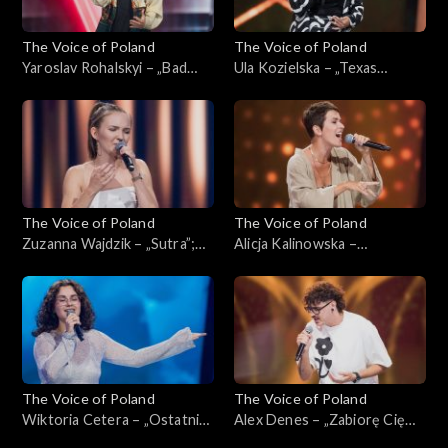
The Voice of Poland
The Voice of Poland
Yaroslav Rohalskyi – „Bad
Ula Kozielska – „Texas
Day”; „The Voice of Poland”,
Hold'Em”; „The Voice of
Przesłuchania w ciemno, 5
Poland”, Przesłuchania w
października 2024
ciemno, 5 października 2024
The Voice of Poland
The Voice of Poland
Zuzanna Wajdzik – „Sutra”;
Alicja Kalinowska –
„The Voice of Poland”,
„Nazywam się niebo”; „The
Przesłuchania w ciemno, 5
Voice of Poland”,
października 2024
Przesłuchania w ciemno, 5
października 2024
The Voice of Poland
The Voice of Poland
Wiktoria Cetera – „Ostatni”;
Alex Denes – „Zabiorę Cię
„The Voice of Poland”,
właśnie tam”; „The Voice of