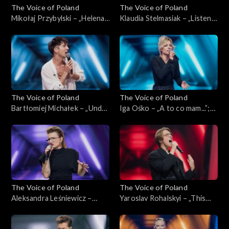
The Voice of Poland
The Voice of Poland
Mikołaj Przybylski – „Helena”;
Klaudia Stelmasiak – „Listen”;
„The Voice of Poland”,
„The Voice of Poland”,
Nokaut, 2 listopada 2024
Nokaut, 2 listopada 2024
The Voice of Poland
The Voice of Poland
Bartłomiej Michałek – „Under
Iga Ośko – „A to co mam...”;
the Bridge”; „The Voice of
„The Voice of Poland”,
Poland”, Nokaut, 2 listopada
Nokaut, 2 listopada 2024
2024
The Voice of Poland
The Voice of Poland
Aleksandra Leśniewicz –
Yaroslav Rohalskyi – „This
„Right to Be Wrong”; „The
Love”; „The Voice of Poland”,
Voice of Poland”, Nokaut, 2
Nokaut, 2 listopada 2024