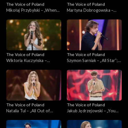
The Voice of Poland
The Voice of Poland
Mikołaj Przybylski – „When
Martyna Dobrogowska –
You Say Nothing at All”; „The
„Tell Me You Love Me”; „The
Voice of Poland”,
Voice of Poland”,
Przesłuchania w ciemno, 21
Przesłuchania w ciemno, 21
września 2024
września 2024
The Voice of Poland
The Voice of Poland
Wiktoria Kuczyńska –
Szymon Sarniak – „All Star”;
„Dancing Queen”; „The Voice
„The Voice of Poland”,
of Poland”, Przesłuchania w
Przesłuchania w ciemno, 21
ciemno, 21 września 2024
września 2024
The Voice of Poland
The Voice of Poland
Natalia Tul – „All Out of
Jakub Jędrzejowski – „You
Fight”; „The Voice of Poland”,
Are the Reason”; „The Voice
Przesłuchania w ciemno, 21
of Poland”, Przesłuchania w