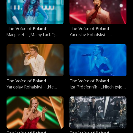
2024
The Voice of Poland
The Voice of Poland
Margaret – „Mamy farta”;
Yaroslav Rohalskyi –
„The Voice of Poland”, Live,
„Dancing on My Own”; „The
23 listopada 2024
Voice of Poland”, Live, 23
listopada 2024
The Voice of Poland
The Voice of Poland
Yaroslav Rohalskyi – „Ne
Iza Płóciennik – „Niech żyje
zabudu”; „The Voice of
bal”; „The Voice of Poland”,
Poland”, Live, 23 listopada
Live, 23 listopada 2024
2024
The Voice of Poland
The Voice of Poland