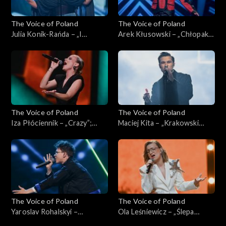
The Voice of Poland
The Voice of Poland
Julia Konik-Rańda – „I
Arek Kłusowski – „Chłopak z
Surrender”; „The Voice of
sąsiedztwa”; „The Voice of
Poland”, Live, 9 listopada
Poland”, Live, 9 listopada
2024
2024
The Voice of Poland
The Voice of Poland
Iza Płóciennik – „Crazy”;
Maciej Kita – „Krakowski
„The Voice of Poland”, Live, 9
spleen”; „The Voice of
listopada 2024
Poland”, Live, 9 listopada
2024
The Voice of Poland
The Voice of Poland
Yaroslav Rohalskyi –
Ola Leśniewicz – „Ślepa
„Stefania”; „The Voice of
miłość”; „The Voice of