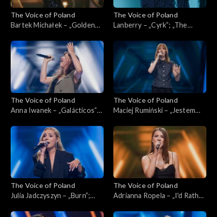
The Voice of Poland
The Voice of Poland
Bartek Michałek – „Golden
Lanberry – „Cyrk”; „The
Eye”; „The Voice of Poland”,
Voice of Poland”, Live, 9
Live, 9 listopada 2024
listopada 2024
The Voice of Poland
The Voice of Poland
Anna Iwanek – „Galácticos”;
Maciej Rumiński – „Jestem
„The Voice of Poland”,
kamieniem”; „The Voice of
Nokaut, 2 listopada 2024
Poland”, Nokaut, 2 listopada
2024
The Voice of Poland
The Voice of Poland
Julia Jadczyszyn – „Burn”;
Adrianna Ropela – „I'd Rather
„The Voice of Poland”,
Go Blind”; „The Voice of
Nokaut, 2 listopada 2024
Poland”, Nokaut, 2 listopada