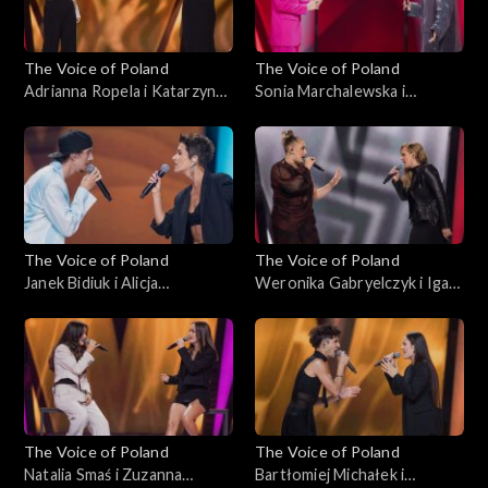
The Voice of Poland
The Voice of Poland
Adrianna Ropela i Katarzyna
Sonia Marchalewska i
Jezior – „That’s What
Wiktoria Cetera – „Jezioro
Friends Are For”; „The Voice
szczęścia”; „The Voice of
of Poland”, Bitwy, 12
Poland”, Bitwy, 12
października 2024
października 2024
The Voice of Poland
The Voice of Poland
Janek Bidiuk i Alicja
Weronika Gabryelczyk i Iga
Kalinowska – „Mercy”; „The
Lewandowska – „I See Red”;
Voice of Poland”, Bitwy, 12
„The Voice of Poland”, Bitwy,
października 2024
12 października 2024
The Voice of Poland
The Voice of Poland
Natalia Smaś i Zuzanna
Bartłomiej Michałek i