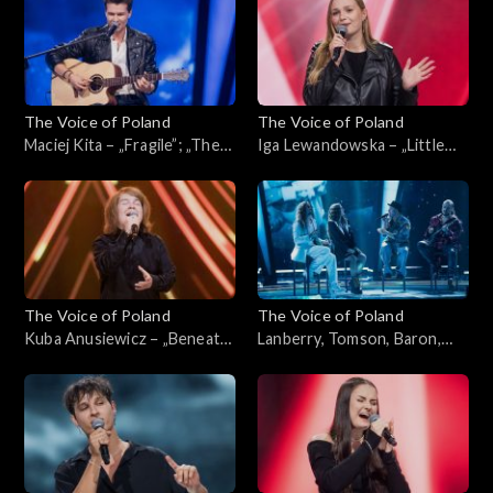
września 2024
ciemno, 28 września 2024
The Voice of Poland
The Voice of Poland
Maciej Kita – „Fragile”; „The
Iga Lewandowska – „Little
Voice of Poland”,
Lies”; „The Voice of Poland”,
Przesłuchania w ciemno, 28
Przesłuchania w ciemno, 28
września 2024
września 2024
The Voice of Poland
The Voice of Poland
Kuba Anusiewicz – „Beneath
Lanberry, Tomson, Baron,
Your Beautiful”; „The Voice
Michał Szpak –
of Poland”, Przesłuchania w
„Nieśmiertelni”
ciemno, 28 września 2024