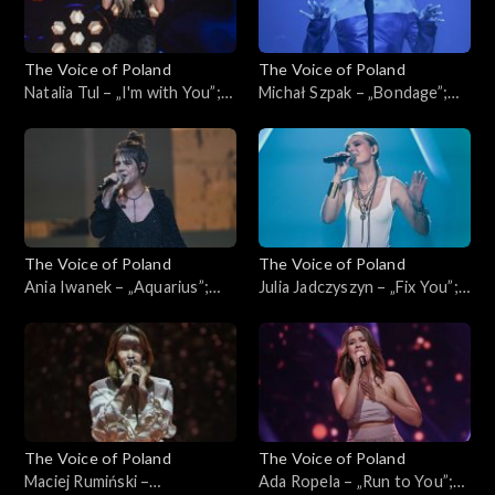
The Voice of Poland
The Voice of Poland
Natalia Tul – „I'm with You”;
Michał Szpak – „Bondage”;
„The Voice of Poland”, Live,
„The Voice of Poland”, Live,
16 listopada 2024
16 listopada 2024
The Voice of Poland
The Voice of Poland
Ania Iwanek – „Aquarius”;
Julia Jadczyszyn – „Fix You”;
„The Voice of Poland”, Live, 9
„The Voice of Poland”, Live, 9
listopada 2024
listopada 2024
The Voice of Poland
The Voice of Poland
Maciej Rumiński –
Ada Ropela – „Run to You”;