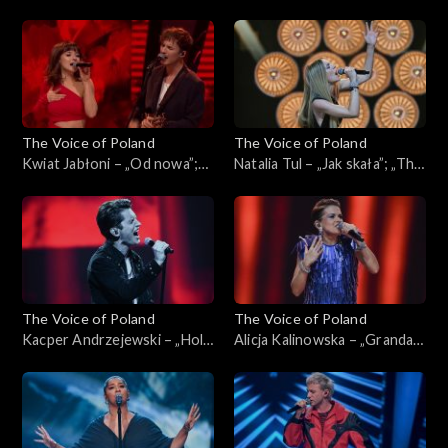
„Przypływy”; „The Voice of
„The Voice of Poland”, Live, 9
Poland”, Live, 9 listopada
listopada 2024
2024
The Voice of Poland
The Voice of Poland
Kwiat Jabłoni – „Od nowa”;
Natalia Tul – „Jak skała”; „The
„The Voice of Poland”, Live, 9
Voice of Poland”, Live, 9
listopada 2024
listopada 2024
The Voice of Poland
The Voice of Poland
Kacper Andrzejewski – „Hold
Alicja Kalinowska – „Granda”;
Back the River”; „The Voice
„The Voice of Poland”, Live, 9
of Poland”, Live, 9 listopada
listopada 2024
2024