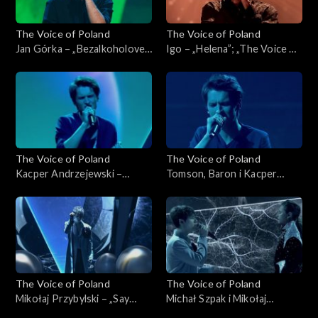
The Voice of Poland
The Voice of Poland
Jan Górka – „Bezalkoholove”;
Igo – „Helena”; „The Voice of
„The Voice of Poland”, Finał,
Poland”, Finał, 30 listopada
30 listopada 2024
2024
The Voice of Poland
The Voice of Poland
Kacper Andrzejewski –
Tomson, Baron i Kacper
„Purple Rain”; „The Voice of
Andrzejewski – „Calling You”;
Poland”, Finał, 30 listopada
„The Voice of Poland”, Finał,
2024
30 listopada 2024
The Voice of Poland
The Voice of Poland
Mikołaj Przybylski – „Say
Michał Szpak i Mikołaj
Something”; „The Voice of
Przybylski – „Sorry Seems to