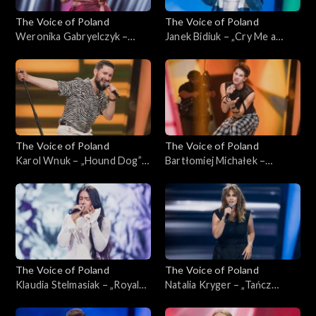
The Voice of Poland
The Voice of Poland
Weronika Gabryelczyk –
Janek Bidiuk – „Cry Me a
„Dance the Night”; „The
River”; „The Voice of Poland”,
Voice of Poland”,
Przesłuchania w ciemno, 28
Przesłuchania w ciemno, 28
września 2024
września 2024
The Voice of Poland
The Voice of Poland
Karol Wnuk – „Hound Dog”;
Bartłomiej Michałek –
„The Voice of Poland”,
„Beautiful Things”;
Przesłuchania w ciemno, 28
Przesłuchania w ciemno, 28
września 2024
września 2024
The Voice of Poland
The Voice of Poland
Klaudia Stelmasiak – „Royals”;
Natalia Kryger – „Tańcz
„The Voice of Poland”,
głupia”; „The Voice of
Przesłuchania w ciemno, 28
Poland”, Przesłuchania w