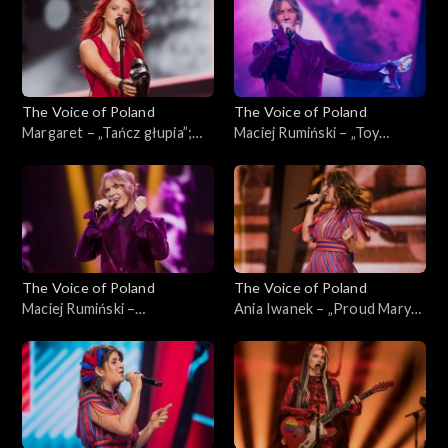
The Voice of Poland
The Voice of Poland
Margaret – „Tańcz głupia”;
Maciej Rumiński – „Toy
„The Voice of Poland”, Live,
Soldiers”; „The Voice of
23 listopada 2024
Poland”, Live, 23 listopada
2024
The Voice of Poland
The Voice of Poland
Maciej Rumiński –
Ania Iwanek – „Proud Mary”;
„Dwuznaczności”; „The Voice
„The Voice of Poland”, Live,
of Poland”, Live, 23 listopada
23 listopada 2024
2024