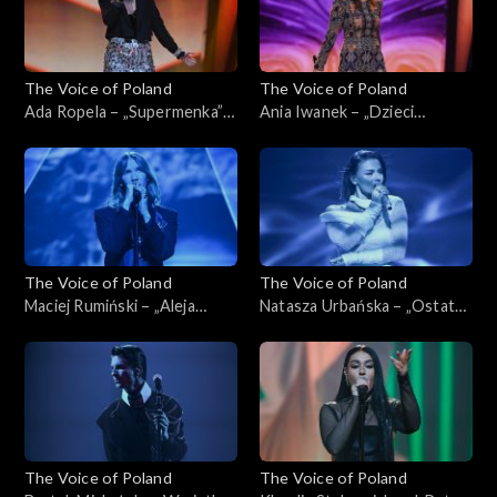
The Voice of Poland
The Voice of Poland
Ada Ropela – „Supermenka”;
Ania Iwanek – „Dzieci
„The Voice of Poland”, Live,
malarzy”; „The Voice of
16 listopada 2024
Poland”, Live, 16 listopada
2024
The Voice of Poland
The Voice of Poland
Maciej Rumiński – „Aleja
Natasza Urbańska – „Ostatni
gwiazd”; „The Voice of
raz”; „The Voice of Poland”,
Poland”, Live, 16 listopada
Live, 16 listopada 2024
2024
The Voice of Poland
The Voice of Poland