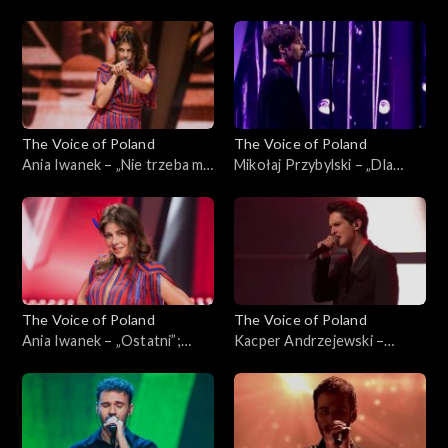
Poland”, Finał, 30 listopada
sam”; „The Voice of Poland”,
2024
Finał, 30 listopada 2024
The Voice of Poland
The Voice of Poland
Ania Iwanek – „Nie trzeba mi
Mikołaj Przybylski – „Dla
nic”; „The Voice of Poland”,
ciebie”; „The Voice of
Finał, 30 listopada 2024
Poland”, Finał, 30 listopada
2024
The Voice of Poland
The Voice of Poland
Ania Iwanek – „Ostatni”;
Kacper Andrzejewski –
„The Voice of Poland”, Finał,
„Początek”; „The Voice of
30 listopada 2024
Poland”, Finał, 30 listopada
2024