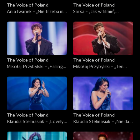
The Voice of Poland
The Voice of Poland
Ania Iwanek – „Nie trzeba mi
Sarsa – „Jak w filmie”,
nic”; „The Voice of Poland”,
„PUCH”; „The Voice of
Live, 23 listopada 2024
Poland”, Live, 23 listopada
2024
The Voice of Poland
The Voice of Poland
Mikołaj Przybylski – „Falling”;
Mikołaj Przybylski – „Ten
„The Voice of Poland”, Live,
sam”; „The Voice of Poland”,
23 listopada 2024
Live, 23 listopada 2024
The Voice of Poland
The Voice of Poland
Klaudia Stelmasiak – „Lovely”;
Klaudia Stelmasiak – „Nie daj
„The Voice of Poland”, Live,
mi odejść”; „The Voice of
23 listopada 2024
Poland”, Live, 23 listopada