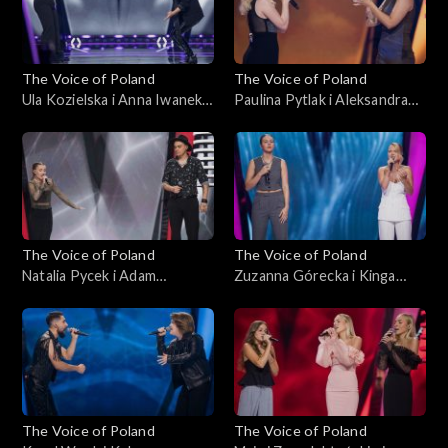
The Voice of Poland
The Voice of Poland
Ula Kozielska i Anna Iwanek –
Paulina Pytlak i Aleksandra
„Lose Control”; „The Voice
Leśniewicz – „Nie ma, nie ma
of Poland”, Bitwy, 19
ciebie”; „The Voice of
października 2024
Poland”, Bitwy, 19
października 2024
The Voice of Poland
The Voice of Poland
Natalia Pycek i Adam
Zuzanna Górecka i Kinga
Zalewski – „Keeping Me
Wołoszyn – „How Will I
Alive”; „The Voice of Poland”,
Know”; „The Voice of
Bitwy, 19 października 2024
Poland”, Bitwy, 19
października 2024
The Voice of Poland
The Voice of Poland