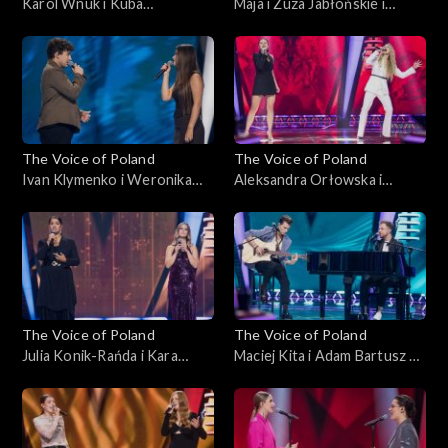
Karol Wnuk i Kuba
Maja i Zuza Jabłońskie i
Anusiewicz – „Broken
Wiktoria Kuczyńska – „2:00”;
Wings”; „The Voice of
„The Voice of Poland”, Bitwy,
Poland”, Bitwy, 19
19 października 2024
października 2024
The Voice of Poland
The Voice of Poland
Ivan Klymenko i Weronika
Aleksandra Orłowska i
Cieślik – „Don't Give Up”;
Natalia Tul – „Tokyo”; „The
„The Voice of Poland”, Bitwy,
Voice of Poland”, Bitwy, 19
19 października 2024
października 2024
The Voice of Poland
The Voice of Poland
Julia Konik-Rańda i Kara
Maciej Kita i Adam Bartusz –
Przytuła – „I Can’t Make You
„mori”; „The Voice of
Love Me”; „The Voice of
Poland”, Bitwy, 12
Poland”, Bitwy, 12
października 2024
października 2024