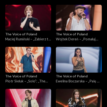
Wajdzik – „Razem
Martyna Dobrogowska –
zestarzejemy się”; „The
„Die with a Smile”; „The Voice
Voice of Poland”, Bitwy, 12
of Poland”, Bitwy, 12
października 2024
października 2024
The Voice of Poland
The Voice of Poland
Maciej Rumiński – „Zabierz tę
Wojtek Dereń – „Pomaluj
miłość”; „The Voice of
moje sny”; „The Voice of
Poland”, Przesłuchania w
Poland”, Przesłuchania w
ciemno, 5 października 2024
ciemno, 5 października 2024
The Voice of Poland
The Voice of Poland
Piotr Sieluk – „Solo”; „The
Ewelina Boczarska – „Palę w
Voice of Poland”,
oknie”; „The Voice of
Przesłuchania w ciemno, 5
Poland”, Przesłuchania w
października 2024
ciemno, 5 października 2024