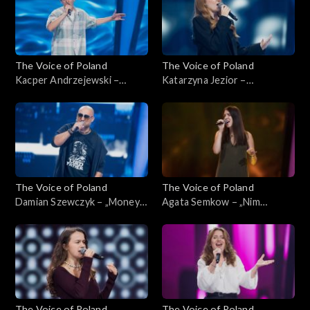
września 2024
ciemno, 21 września 2024
The Voice of Poland
The Voice of Poland
Kacper Andrzejewski –
Katarzyna Jezior –
„Gravity”; „The Voice of
„Madison”; „The Voice of
Poland”, Przesłuchania w
Poland”, Przesłuchania w
ciemno, 21 września 2024
ciemno, 21 września 2024
The Voice of Poland
The Voice of Poland
Damian Szewczyk – „Money
Agata Semkow – „Nim
for Nothing”; „The Voice of
przyjdzie wiosna”; „The Voice
Poland”, Przesłuchania w
of Poland”, Przesłuchania w
ciemno, 21 września 2024
ciemno, 21 września 2024
The Voice of Poland
The Voice of Poland