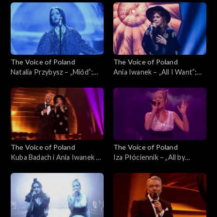
Poland”, Finał, 30 listopada
Be the Hardest Word”; „The
2024
Voice of Poland”, Finał, 30
listopada 2024
The Voice of Poland
The Voice of Poland
Natalia Przybysz – „Miód”;
Ania Iwanek – „All I Want”;
„The Voice of Poland”, Finał,
„The Voice of Poland”, Finał,
30 listopada 2024
30 listopada 2024
The Voice of Poland
The Voice of Poland
Kuba Badach i Ania Iwanek –
Iza Płóciennik – „All by
„Love Never Felt So Good”;
Myself”; „The Voice of
„The Voice of Poland”, Finał,
Poland”, Finał, 30 listopada
30 listopada 2024
2024