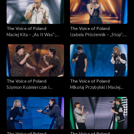
listopada 2024
The Voice of Poland
The Voice of Poland
Maciej Kita – „As It Was”;
Izabela Płóciennik – „Stop”;
„The Voice of Poland”,
„The Voice of Poland”,
Nokaut, 2 listopada 2024
Nokaut, 2 listopada 2024
The Voice of Poland
The Voice of Poland
Szymon Kuśmierczak i
Mikołaj Przybylski i Maciej
Kacper Andrzejewski –
Rumiński – „Nie proszę o
„Nieśmiertelni”; „The Voice
więcej”; „The Voice of
of Poland”, Bitwy, 26
Poland”, Bitwy, 26
października 2024
października 2024
The Voice of Poland
The Voice of Poland