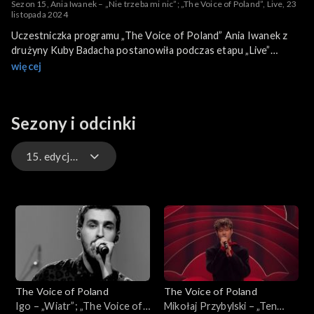
Sezon 15, Ania Iwanek – „Nie trzeba mi nic”; „The Voice of Poland”, Live, 23
listopada 2024
Uczestniczka programu „The Voice of Poland” Ania Iwanek z
drużyny Kuby Badacha postanowiła podczas etapu „Live”
wykonać piosenkę „Nie trzeba mi nic”. To utwór z jej singla.
więcej
Iwanek piosenkę wykonała 23 listopada 2024 roku na antenie
TVP2.
Sezony i odcinki
15. edycja – występy
16. edycja – występy
16. edycja
15. edycja
The Voice of Poland
The Voice of Poland
15. edycja – występy
Igo – „Wiatr”; „The Voice of
Mikołaj Przybylski – „Ten