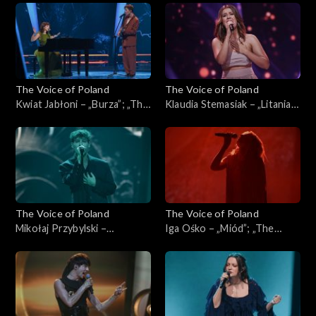
Poland”, Live, 9 listopada
Poland”, Live, 9 listopada
2024
2024
The Voice of Poland
The Voice of Poland
Kwiat Jabłoni – „Burza”; „The
Klaudia Stemasiak – „Litania”;
Voice of Poland”, Live, 9
„The Voice of Poland”, Live, 9
listopada 2024
listopada 2024
The Voice of Poland
The Voice of Poland
Mikołaj Przybylski –
Iga Ośko – „Miód”; „The
„Scarlett”; „The Voice of
Voice of Poland”, Live, 9
Poland”, Live, 9 listopada
listopada 2024
2024