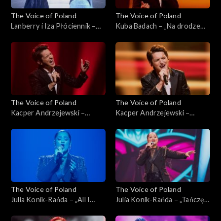
The Voice of Poland
The Voice of Poland
Lanberry i Iza Płóciennik –
Kuba Badach – „Na drodze
„Creep”; „The Voice of
do wspomnień”; „The Voice
Poland”, Finał, 30 listopada
of Poland”, Finał, 30
2024
listopada 2024
The Voice of Poland
The Voice of Poland
Kacper Andrzejewski –
Kacper Andrzejewski –
„Yesterday”; „The Voice of
„Poznajmy się”; „The Voice
Poland”, Live, 23 listopada
of Poland”, Live, 23 listopada
2024
2024
The Voice of Poland
The Voice of Poland
Julia Konik-Rańda – „All I
Julia Konik-Rańda – „Tańczę
Ask”; „The Voice of Poland”,
sama”; „The Voice of Poland”,
Live, 23 listopada 2024
Live, 23 listopada 2024