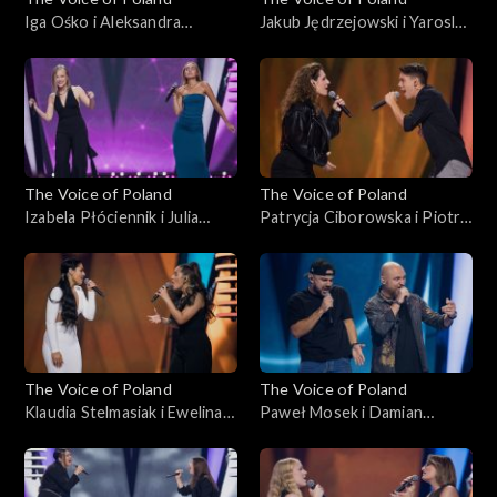
Iga Ośko i Aleksandra
Jakub Jędrzejowski i Yaroslav
Idkowska – „Drivers
Rohalskyi – „Youngblood”;
License”; „The Voice of
„The Voice of Poland”, Bitwy,
Poland”, Bitwy, 26
26 października 2024
października 2024
The Voice of Poland
The Voice of Poland
Izabela Płóciennik i Julia
Patrycja Ciborowska i Piotr
Jadczyszyn – „I Knew You
Sieluk – „One”; „The Voice of
Were Waiting (For Me)”;
Poland”, Bitwy, 26
„The Voice of Poland”, Bitwy,
października 2024
26 października 2024
The Voice of Poland
The Voice of Poland
Klaudia Stelmasiak i Ewelina
Paweł Mosek i Damian
Boczarska – „Decymy”; „The
Szewczyk – „Szare miraże”;
Voice of Poland”, Bitwy, 26
„The Voice of Poland”, Bitwy,
października 2024
26 października 2024