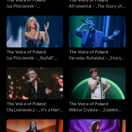
Iza Płóciennik –
Afromental – „The Story of
„Zaryzykuję”; „The Voice of
My Life”; „The Voice of
Poland”, Live, 23 listopada
Poland”, Live, 23 listopada
2024
2024
The Voice of Poland
The Voice of Poland
Iza Płóciennik – „Skyfall”;
Yaroslav Rohalskyi – „Story
„The Voice of Poland”, Live,
of My Life”; „The Voice of
16 listopada 2024
Poland”, Live, 16 listopada
2024
The Voice of Poland
The Voice of Poland
Ola Leśniewicz – „It's a Man's
Wiktor Dyduła – „Szybkie
Man's Man's World”; „The
tempo”; „The Voice of
Voice of Poland”, Live, 16
Poland”, Live, 16 listopada
listopada 2024
2024