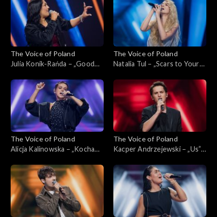
2024
The Voice of Poland
The Voice of Poland
Julia Konik-Rańda – „Good
Natalia Tul – „Scars to Your
Luck”; „The Voice of Poland”,
Beautiful”; „The Voice of
Nokaut, 2 listopada 2024
Poland”, Nokaut, 2 listopada
2024
The Voice of Poland
The Voice of Poland
Alicja Kalinowska – „Kocham
Kacper Andrzejewski – „Us”;
cię, kochanie moje”; „The
„The Voice of Poland”,
Voice of Poland”, Nokaut, 2
Nokaut, 2 listopada 2024
listopada 2024