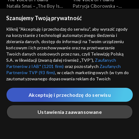
Natalia Smaś – „The Boy Is
Patrycja Ciborowska –
Mine”; „The Voice of Poland”,
„Murder on the Dancefloor”;
Szanujemy Twoją prywatność
Przesłuchania w ciemno, 21
„The Voice of Poland”,
września 2024
Przesłuchania w ciemno, 21
Kliknij "Akceptuję i przechodzę do serwisu", aby wyrazić zgody
września 2024
na korzystanie z technologii automatycznego śledzenia i
zbierania danych, dostęp do informacji na Twoim urządzeniu
końcowym i ich przechowywanie oraz na przetwarzanie
Twoich danych osobowych przez nas, czyli Telewizję Polską
The Voice of Poland
The Voice of Poland
S.A. w likwidacji (zwaną dalej również „TVP”),
Zaufanych
Izabela Płóciennik – „Za
Sylwia Mavambu – „I'm Like a
Partnerów z IAB* (1201 firm)
oraz pozostałych
Zaufanych
późno”; „The Voice of
Bird”; „The Voice of Poland”,
Partnerów TVP (93 firm)
, w celach marketingowych (w tym do
Poland”, Przesłuchania w
Przesłuchania w ciemno, 14
zautomatyzowanego dopasowania reklam do Twoich
ciemno, 14 września 2024
września 2024
zainteresowań i mierzenia ich skuteczności) i pozostałych,
które wskazujemy poniżej, a także zgody na udostępnianie
Akceptuję i przechodzę do serwisu
przez nas identyfikatora PPID do Google.
Twoje dane osobowe zbierane podczas odwiedzania przez
The Voice of Poland
The Voice of Poland
Ustawienia zaawansowane
Ciebie naszych
poszczególnych serwisów
zwanych dalej
Ivan Klymenko – „Jesus to a
Natalia Pycek – „Złamane
„Portalem”, w tym informacje zapisywane za pomocą
Child”; „The Voice of Poland”,
serce jest OK”; „The Voice
technologii takich jak: pliki cookie, sygnalizatory WWW lub
Przesłuchania w ciemno, 14
of Poland”, Przesłuchania w
innych podobnych technologii umożliwiających świadczenie
Główna
Szukaj
Moja lista
Na żywo
Więcej
września 2024
ciemno, 14 września 2024
dopasowanych i bezpiecznych usług, personalizację treści