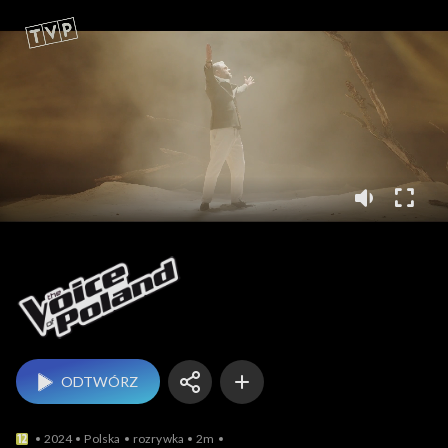
The Voice of Poland
ODTWÓRZ
2024
Polska
rozrywka
2m