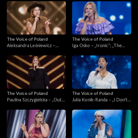
Przesłuchania w ciemno, 5
Poland”, Przesłuchania w
października 2024
ciemno, 5 października 2024
The Voice of Poland
The Voice of Poland
Aleksandra Leśniewicz –
Iga Ośko – „Ironic”; „The
„Warwick Avenue”; „The
Voice of Poland”,
Voice of Poland”,
Przesłuchania w ciemno, 28
Przesłuchania w ciemno, 5
września 2024
października 2024
The Voice of Poland
The Voice of Poland
Paulina Szczygielska – „Out
Julia Konik-Rańda – „I Don't
of Reach”; „The Voice of
Want to Miss a Thing”; „The
Poland”, Przesłuchania w
Voice of Poland”,
ciemno, 28 września 2024
Przesłuchania w ciemno, 28
września 2024