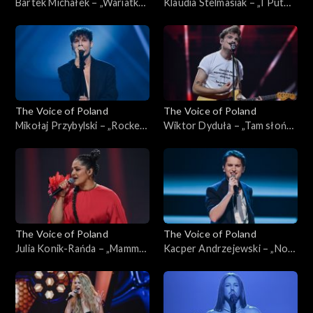
Bartek Michałek – „Wariatka
Klaudia Stelmasiak – „I Put
tańczy”; „The Voice of
Spell on You”; „The Voice of
Poland”, Live, 16 listopada
Poland”, Live, 16 listopada
2024
2024
The Voice of Poland
The Voice of Poland
Mikołaj Przybylski – „Rocket
Wiktor Dyduła – „Tam słońce
Man”; „The Voice of Poland”,
gdzie my”; „The Voice of
Live, 16 listopada 2024
Poland”, Live, 16 listopada
2024
The Voice of Poland
The Voice of Poland
Julia Konik-Rańda – „Mamma
Kacper Andrzejewski – „Nogi
Knows Best”; „The Voice of
na stół”; „The Voice of
Poland”, Live, 16 listopada
Poland”, Live, 16 listopada
2024
2024