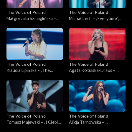
The Voice of Poland
The Voice of Poland
Małgorzata Szmaglińska –
Michał Lech – „Everytime”;
„Fortnight”; „The Voice of
„The Voice of Poland”,
Poland”, Przesłuchania w
Przesłuchania w ciemno, 4
ciemno, 4 października 2025
października 2025
The Voice of Poland
The Voice of Poland
Klaudia Lipińska – „The
Agata Kotulska-Draus –
Door”; „The Voice of
„Songbird”; „The Voice of
Poland”, Przesłuchania w
Poland”, Przesłuchania w
ciemno, 4 października 2025
ciemno, 4 października 2025
The Voice of Poland
The Voice of Poland
Tomasz Majewski – „I Ciebie
Alicja Tarnowska –
też, bardzo”; „The Voice of
„Inspirations”; „The Voice of