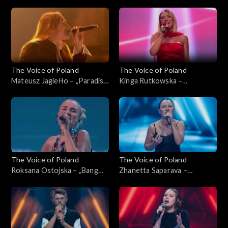
„The Voice of Poland”, Live 1,
księżycowa”, „The Voice of
8 listopada 2025
Poland”, Live 1, 8 listopada
2025
The Voice of Poland
The Voice of Poland
Mateusz Jagiełło – „Paradise
Kinga Rutkowska –
City”, „The Voice of Poland”,
„Odkryjemy miłość nieznaną”,
Live 1, 8 listopada 2025
„The Voice of Poland”, Live 1,
8 listopada 2025
The Voice of Poland
The Voice of Poland
Roksana Ostojska – „Bang
Zhanetta Saparava –
Bang”, „The Voice of Poland”,
„Addicted to You”, „The
Live 1, 8 listopada 2025
Voice of Poland”, Nokaut, 1
listopada 2025