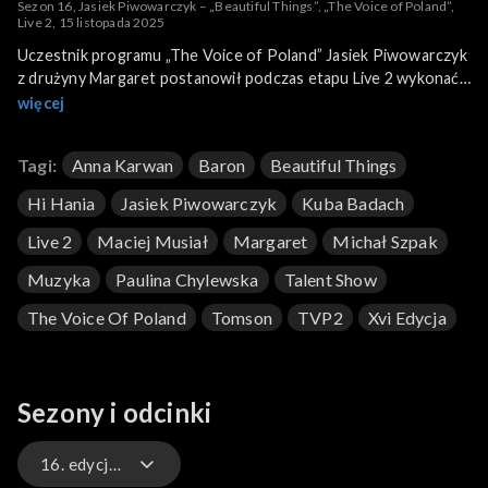
Sezon 16, Jasiek Piwowarczyk – „Beautiful Things”, „The Voice of Poland”,
Live 2, 15 listopada 2025
Uczestnik programu „The Voice of Poland” Jasiek Piwowarczyk
z drużyny Margaret postanowił podczas etapu Live 2 wykonać
piosenkę „Beautiful Things”. To utwór amerykańskiego
więcej
piosenkarza i autora tekstów Bensona Boone’a pochodzący z
jego pierwszego albumu „Fireworks & Rollerblades” z 2024
Tagi:
Anna Karwan
Baron
Beautiful Things
roku, który osiągnął szczyty list w 19 krajach. Piwowarczyk
swoją wersję przeboju zaprezentował 15 listopada 2025 roku
Hi Hania
Jasiek Piwowarczyk
Kuba Badach
na antenie TVP2.
Live 2
Maciej Musiał
Margaret
Michał Szpak
Muzyka
Paulina Chylewska
Talent Show
The Voice Of Poland
Tomson
TVP2
Xvi Edycja
Sezony i odcinki
16. edycja – występy