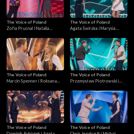
października 2025
The Voice of Poland
The Voice of Poland
Zofia Prucnal i Natalia
Agata Świrska i Marysia
Mikołajec – „Unwritten”;
Sawicka – „Samoloty”; „The
„The Voice of Poland”, Bitwy,
Voice of Poland”, Bitwy, 18
18 października 2025
października 2025
The Voice of Poland
The Voice of Poland
Marcin Spenner i Roksana
Przemysław Piotrowski i
Ostojska – „Falling in Love”;
Michał Lech – „Miliony
„The Voice of Poland”, Bitwy,
monet”; „The Voice of
18 października 2025
Poland”, Bitwy, 18
października 2025
The Voice of Poland
The Voice of Poland
Dominik Rybiałek i Agata
Chris Jendrysik i Michał