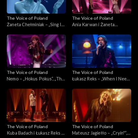
The Voice of Poland
The Voice of Poland
Żaneta Chełminiak – „Sing It
Ania Karwan i Żaneta
Back”, „The Voice of Poland”,
Chełminiak – „I Wanna Dance
Finał, 29 listopada 2025
with Somebody”, „The Voice
of Poland”, Finał, 29
listopada 2025
The Voice of Poland
The Voice of Poland
Nemo – „Hokus Pokus”, „The
Łukasz Reks – „When I Need
Voice of Poland”, Finał, 29
You”, „The Voice of Poland”,
listopada 2025
Finał, 29 listopada 2025
The Voice of Poland
The Voice of Poland
Kuba Badach i Łukasz Reks –
Mateusz Jagiełło – „Cryin''”,