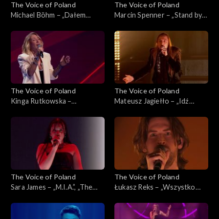
The Voice of Poland
The Voice of Poland
Michael Böhm – „Dałem
Marcin Spenner – „Stand by
słowo”, „The Voice of
My Woman”, „The Voice of
Poland”, Live 3, 22 listopada
Poland”, Live 2, 15 listopada
2025
2025
The Voice of Poland
The Voice of Poland
Kinga Rutkowska –
Mateusz Jagiełło – „Idź
„Wrecking Ball”, „The Voice
precz”, „The Voice of Poland”,
of Poland”, Live 2, 15
Live 2, 15 listopada 2025
listopada 2025
The Voice of Poland
The Voice of Poland
Sara James – „M.I.A.”, „The
Łukasz Reks – „Wszystko
Voice of Poland”, Live 2, 15
będzie dobrze”, „The Voice of
listopada 2025
Poland”, Live 2, 15 listopada
2025