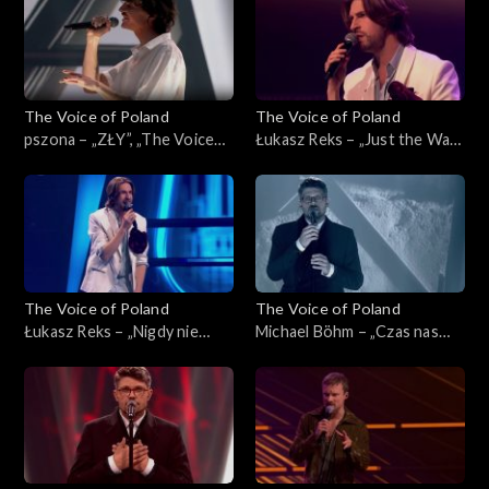
2025
The Voice of Poland
The Voice of Poland
pszona – „ZŁY”, „The Voice
Łukasz Reks – „Just the Way
of Poland”, Live 3, 22
You Are”, „The Voice of
listopada 2025
Poland”, Live 3, 22 listopada
2025
The Voice of Poland
The Voice of Poland
Łukasz Reks – „Nigdy nie
Michael Böhm – „Czas nas
było piękniej”, „The Voice of
uczy pogody”, „The Voice of
Poland”, Live 3, 22 listopada
Poland”, Live 3, 22 listopada
2025
2025