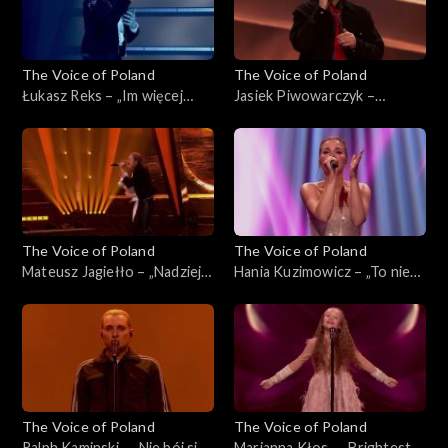
The Voice of Poland
The Voice of Poland
Łukasz Reks – „Im więcej
Jasiek Piwowarczyk –
ciebie tym mniej”, „The Voice
„Szklanka wody'”, „The Voice
of Poland”, Finał, 29
of Poland”, Finał, 29
listopada 2025
listopada 2025
The Voice of Poland
The Voice of Poland
Mateusz Jagiełło – „Nadzieja”,
Hania Kuzimowicz – „To nie
„The Voice of Poland”, Finał,
ja”, „The Voice of Poland”,
29 listopada 2025
Finał, 29 listopada 2025
The Voice of Poland
The Voice of Poland
Ralph Kaminski – „Nie bój się
Marianna Kłos – „Brightest