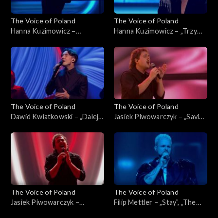
The Voice of Poland
The Voice of Poland
Hanna Kuzimowicz –
Hanna Kuzimowicz – „Trzy
„California Dreamin'”, „The
razy bardziej”, „The Voice of
Voice of Poland”, Live 3, 22
Poland”, Live 3, 22 listopada
listopada 2025
2025
The Voice of Poland
The Voice of Poland
Dawid Kwiatkowski – „Dalej,
Jasiek Piwowarczyk – „Saving
dalej!”, „The Voice of Poland”,
All My Love for You”, „The
Live 3, 22 listopada 2025
Voice of Poland”, Live 3, 22
listopada 2025
The Voice of Poland
The Voice of Poland
Jasiek Piwowarczyk –
Filip Mettler – „Stay”, „The
„Ushuaia”, „The Voice of
Voice of Poland”, Live 3, 22