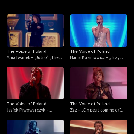
16. edycja – występy
16. edycja
15. edycja
The Voice of Poland
The Voice of Poland
15. edycja – występy
Ania Iwanek – „Jutro”, „The
Hania Kuzimowicz – „Trzy
Voice of Poland”, Finał, 29
razy bardziej”, „The Voice of
listopada 2025
Poland”, Finał, 29 listopada
2025
The Voice of Poland
The Voice of Poland
Jasiek Piwowarczyk –
Zaz – „On peut comme ça”,
„Ushuaia”, „The Voice of
„The Voice of Poland”, Finał,
Poland”, Finał, 29 listopada
29 listopada 2025
2025