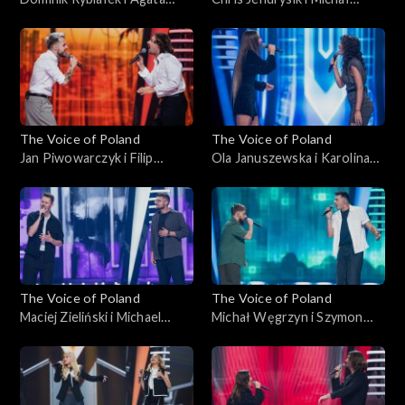
Kotulska-Draus – „Boję się o
Wąsowicz-Piekarski – „Man
Ciebie”; „The Voice of
in the Mirror”; „The Voice of
Poland”, Bitwy, 18
Poland”, Bitwy, 18
października 2025
października 2025
The Voice of Poland
The Voice of Poland
Jan Piwowarczyk i Filip
Ola Januszewska i Karolina
Mettler – „Leave the Door
Szkiłądź – „O nich, o Tobie”;
Open”; „The Voice of
„The Voice of Poland”, Bitwy,
Poland”, Bitwy, 11
11 października 2025
października 2025
The Voice of Poland
The Voice of Poland
Maciej Zieliński i Michael
Michał Węgrzyn i Szymon
Böhm – „Home”; „The Voice
Rybacki – „Napad”; „The
of Poland”, Bitwy, 11
Voice of Poland”, Bitwy, 11
października 2025
października 2025