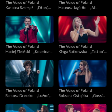
The Voice of Poland
The Voice of Poland
Karolina Szkiłądź – „Dłoń”,
Mateusz Jagiełło – „All
„The Voice of Poland”,
Summer Long”, „The Voice of
Nokaut, 1 listopada 2025
Poland”, Nokaut, 1 listopada
2025
The Voice of Poland
The Voice of Poland
Maciej Zieliński – „Kosmiczne
Kinga Rutkowska – „Tattoo”,
energie”, „The Voice of
„The Voice of Poland”,
Poland”, Nokaut, 1 listopada
Nokaut, 1 listopada 2025
2025
The Voice of Poland
The Voice of Poland
Bartosz Dreczko – „Luźno”,
Roksana Ostojska – „Gossip”,
„The Voice of Poland”,
„The Voice of Poland”,
Nokaut, 1 listopada 2025
Nokaut, 1 listopada 2025