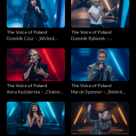
2025
The Voice of Poland
The Voice of Poland
Dominik Czuż – „Wicked
Dominik Rybiałek –
Game”, „The Voice of Poland”,
„Tolerancja”, „The Voice of
Nokaut, 1 listopada 2025
Poland”, Nokaut, 1 listopada
2025
The Voice of Poland
The Voice of Poland
Anna Kędzierska – „Chained
Marcin Spenner – „Behind
to the Rhythm”, „The Voice
Blue Eyes”, „The Voice of
of Poland”, Nokaut, 1
Poland”, Nokaut, 1 listopada
listopada 2025
2025