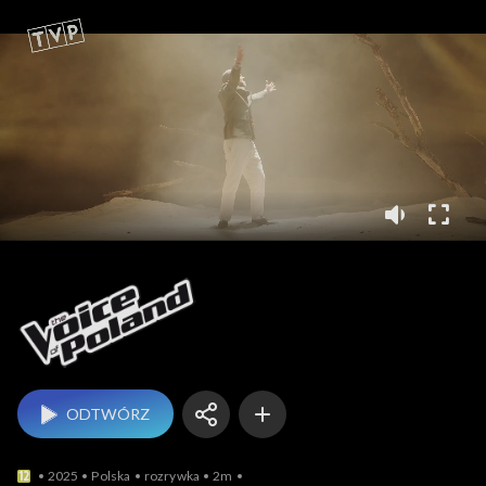
The Voice of Poland
ODTWÓRZ
2025
Polska
rozrywka
2m