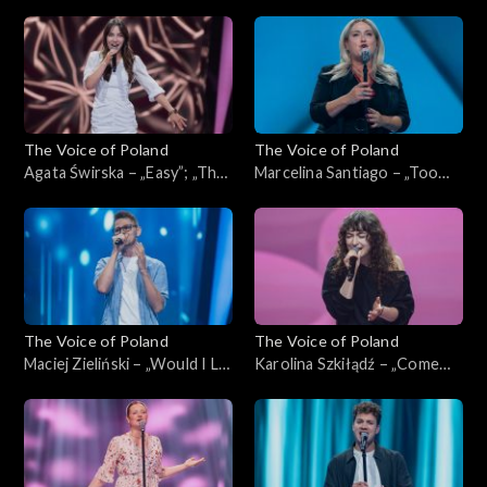
Home”; „The Voice of
słońce, gdzie my”; „The Voice
Poland”, Przesłuchania w
of Poland”, Przesłuchania w
ciemno, 4 października 2025
ciemno, 4 października 2025
The Voice of Poland
The Voice of Poland
Agata Świrska – „Easy”; „The
Marcelina Santiago – „Too
Voice of Poland”,
Lost in You”; „The Voice of
Przesłuchania w ciemno, 4
Poland”, Przesłuchania w
października 2025
ciemno, 4 października 2025
The Voice of Poland
The Voice of Poland
Maciej Zieliński – „Would I Lie
Karolina Szkiłądź – „Come
to You?”; „The Voice of
Away with Me”; „The Voice
Poland”, Przesłuchania w
of Poland”, Przesłuchania w
ciemno, 4 października 2025
ciemno, 4 października 2025