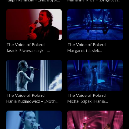
na zapas!'”, „The Voice of
Light”, „The Voice of Poland”,
Poland”, Finał, 29 listopada
Finał, 29 listopada 2025
2025
The Voice of Poland
The Voice of Poland
Jasiek Piwowarczyk –
Margaret i Jasiek
„Bohemian Rhapsody”, „The
Piwowarczyk – „Kochana”,
Voice of Poland”, Finał, 29
„The Voice of Poland”, Finał,
listopada 2025
29 listopada 2025
The Voice of Poland
The Voice of Poland
Hania Kuzimowicz – „Nothing
Michał Szpak i Hania
Compares 2U”, „The Voice of
Kuzimowicz – „E più ti penso”,
Poland”, Finał, 29 listopada
„The Voice of Poland”, Finał,
2025
29 listopada 2025