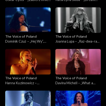
„The Voice of Poland”, Live 1,
On”, „The Voice of Poland”,
8 listopada 2025
Live 1, 8 listopada 2025
The Voice of Poland
The Voice of Poland
Dominik Czuż – „Hej Wy”,
Joanna Lupa – „Raz-dwa-raz-
„The Voice of Poland”, Live 1,
dwa”, „The Voice of Poland”,
8 listopada 2025
Live 1, 8 listopada 2025
The Voice of Poland
The Voice of Poland
Hanna Kuzimowicz –
Davina Michell – „What a
„Running Up That Hill”, „The
Woman”, „The Voice of
Voice of Poland”, Live 1, 8
Poland”, Live 1, 8 listopada
listopada 2025
2025