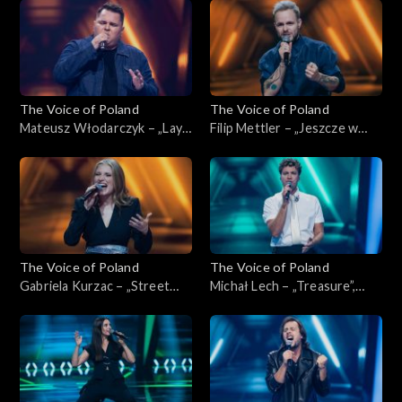
listopada 2025
Poland”, Nokaut, 1 listopada
2025
The Voice of Poland
The Voice of Poland
Mateusz Włodarczyk – „Lay
Filip Mettler – „Jeszcze w
Me Down”, „The Voice of
zielone gramy”, „The Voice of
Poland”, Nokaut, 1 listopada
Poland”, Nokaut, 1 listopada
2025
2025
The Voice of Poland
The Voice of Poland
Gabriela Kurzac – „Street
Michał Lech – „Treasure”,
Life”, „The Voice of Poland”,
„The Voice of Poland”,
Nokaut, 1 listopada 2025
Nokaut, 1 listopada 2025