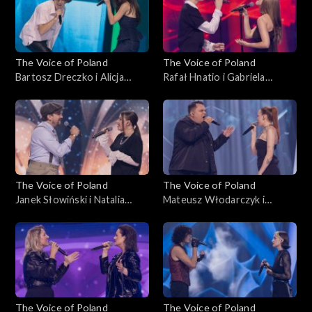
The Voice of Poland
The Voice of Poland
Bartosz Dreczko i Alicja
Rafał Hnatio i Gabriela
Tarnowska – „Nie mówię tak,
Kurzac – „Wynalazek Filipa
nie mówię nie”, „The Voice of
Golarza”, „The Voice of
Poland”, Bitwy, 25
Poland”, Bitwy, 25
października 2025
października 2025
The Voice of Poland
The Voice of Poland
Janek Słowiński i Natalia
Mateusz Włodarczyk i
Stępnik – „Have You Ever
Katarzyna Skiba – „Cold”,
Seen the Rain”, „The Voice of
„The Voice of Poland”, Bitwy,
Poland”, Bitwy, 25
25 października 2025
października 2025
The Voice of Poland
The Voice of Poland