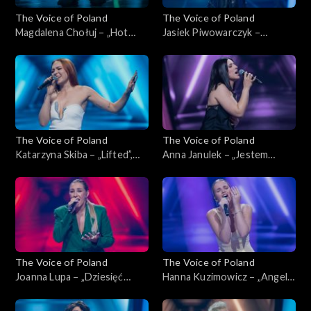
The Voice of Poland
The Voice of Poland
Magdalena Chołuj – „Hot
Jasiek Piwowarczyk –
Right Now”, „The Voice of
„Glimpse of Us”, „The Voice
Poland”, Nokaut, 1 listopada
of Poland”, Nokaut, 1
2025
listopada 2025
The Voice of Poland
The Voice of Poland
Katarzyna Skiba – „Lifted”,
Anna Janulek – „Jestem
„The Voice of Poland”,
kobietą”, „The Voice of
Nokaut, 1 listopada 2025
Poland”, Nokaut, 1 listopada
2025
The Voice of Poland
The Voice of Poland
Joanna Lupa – „Dziesięć
Hanna Kuzimowicz – „Angel”,
przykazań”, „The Voice of
„The Voice of Poland”,
Poland”, Nokaut, 1 listopada
Nokaut, 1 listopada 2025