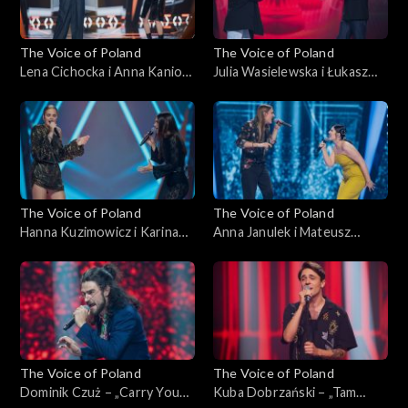
The Voice of Poland
The Voice of Poland
Lena Cichocka i Anna Kaniok
Julia Wasielewska i Łukasz
– „Anxiety”; „The Voice of
Reks – „O niebo lepiej”; „The
Poland”, Bitwy, 11
Voice of Poland”, Bitwy, 11
października 2025
października 2025
The Voice of Poland
The Voice of Poland
Hanna Kuzimowicz i Karina
Anna Janulek i Mateusz
Reske-Chojnacka – „Need
Jagiełło – „Natural”; „The
You Now”; „The Voice of
Voice of Poland”, Bitwy, 11
Poland”, Bitwy, 11
października 2025
października 2025
The Voice of Poland
The Voice of Poland
Dominik Czuż – „Carry You
Kuba Dobrzański – „Tam