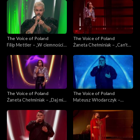
Poland”, Live 3, 22 listopada
listopada 2025
2025
The Voice of Poland
The Voice of Poland
Filip Mettler – „W ciemności”,
Żaneta Chełminiak – „Can't
„The Voice of Poland”, Live 3,
Get You Out of My Head”,
22 listopada 2025
„The Voice of Poland”, Live 3,
22 listopada 2025
The Voice of Poland
The Voice of Poland
Żaneta Chełminiak – „Daj mi
Mateusz Włodarczyk –
odejść”, „The Voice of
„Right Here Waiting for You”,
Poland”, Live 3, 22 listopada
„The Voice of Poland”, Live 3,
2025
22 listopada 2025