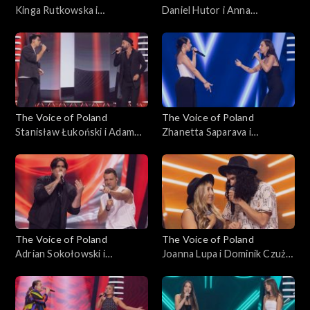
Kinga Rutkowska i
Daniel Hutor i Anna
Małgorzata Szmaglińska –
Kędzierska – „Just Give Me a
„Love in the Dark”, „The
Reason”, „The Voice of
Voice of Poland”, Bitwy, 25
Poland”, Bitwy, 25
października 2025
października 2025
The Voice of Poland
The Voice of Poland
Stanisław Łukoński i Adam
Zhanetta Saparava i
Katryniok – „Zabiorę cię,
Magdalena Chołuj – „Sisters
Magdaleno”, „The Voice of
Are Doin’ It for Themselves”,
Poland”, Bitwy, 25
„The Voice of Poland”, Bitwy,
października 2025
25 października 2025
The Voice of Poland
The Voice of Poland
Adrian Sokołowski i
Joanna Lupa i Dominik Czuż –
Krzysztof Stępień – „What
„My Church”; „The Voice of
Do You Believe In?”; „The
Poland”, Bitwy, 18
Voice of Poland”, Bitwy, 18
października 2025