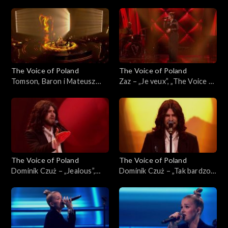
„I Wish”, „The Voice of
„The Voice of Poland”, Finał,
Poland”, Finał, 29 listopada
29 listopada 2025
2025
The Voice of Poland
The Voice of Poland
Tomson, Baron i Mateusz
Zaz – „Je veux”, „The Voice of
Jagiełło – „Whole Lotta
Poland”, Finał, 29 listopada
Love”, „The Voice of Poland”,
2025
Finał, 29 listopada 2025
The Voice of Poland
The Voice of Poland
Dominik Czuż – „Jealous”,
Dominik Czuż – „Tak bardzo
„The Voice of Poland”, Live 3,
mi przykro”, „The Voice of
22 listopada 2025
Poland”, Live 3, 22 listopada
2025