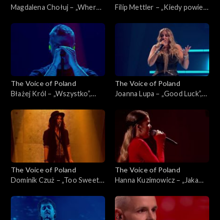
Magdalena Chołuj – „Where
Filip Mettler – „Kiedy powiem
Is My Husband!”, „The Voice
sobie dość”, „The Voice of
of Poland”, Live 2, 15
Poland”, Live 2, 15 listopada
listopada 2025
2025
The Voice of Poland
The Voice of Poland
Błażej Król – „Wszystko”,
Joanna Lupa – „Good Luck”,
„The Voice of Poland”, Live 2,
„The Voice of Poland”, Live 2,
15 listopada 2025
15 listopada 2025
The Voice of Poland
The Voice of Poland
Dominik Czuż – „Too Sweet”,
Hanna Kuzimowicz – „Jaka
„The Voice of Poland”, Live 2,
róża taki cierń”, „The Voice
15 listopada 2025
of Poland”, Live 2, 15
listopada 2025