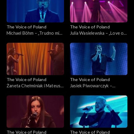
The Voice of Poland
The Voice of Poland
Michael Böhm – „Trudno mi
Julia Wasielewska – „Love on
się przyznać”, „The Voice of
Top”, „The Voice of Poland”,
Poland”, Live 2, 15 listopada
Live 2, 15 listopada 2025
2025
The Voice of Poland
The Voice of Poland
Żaneta Chełminiak i Mateusz
Jasiek Piwowarczyk –
Włodarczyk – „Beneath Your
„Beautiful Things”, „The
Beautiful”, „The Voice of
Voice of Poland”, Live 2, 15
Poland”, Live 2, 15 listopada
listopada 2025
2025
The Voice of Poland
The Voice of Poland