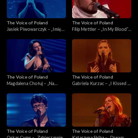
The Voice of Poland
The Voice of Poland
Jasiek Piwowarczyk – „Imię
Filip Mettler – „In My Blood”,
deszczu”, „The Voice of
„The Voice of Poland”, Live 1,
Poland”, Live 1, 8 listopada
8 listopada 2025
2025
The Voice of Poland
The Voice of Poland
Magdalena Chołuj – „Na
Gabriela Kurzac – „I Kissed a
kolana”, „The Voice of
Girl”, „The Voice of Poland”,
Poland”, Live 1, 8 listopada
Live 1, 8 listopada 2025
2025
The Voice of Poland
The Voice of Poland
Oskar Cyms – „Zabierz mnie”,
Katarzyna Skiba – „Dream