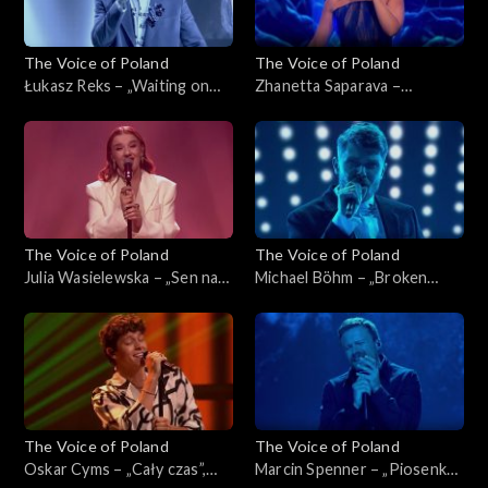
The Voice of Poland
The Voice of Poland
Łukasz Reks – „Waiting on
Zhanetta Saparava –
the World to Change”, „The
„Melodia”, „The Voice of
Voice of Poland”, Live 1, 8
Poland”, Live 1, 8 listopada
listopada 2025
2025
The Voice of Poland
The Voice of Poland
Julia Wasielewska – „Sen na
Michael Böhm – „Broken
pogodne dni”, „The Voice of
Strings”, „The Voice of
Poland”, Live 1, 8 listopada
Poland”, Live 1, 8 listopada
2025
2025
The Voice of Poland
The Voice of Poland
Oskar Cyms – „Cały czas”,
Marcin Spenner – „Piosenka