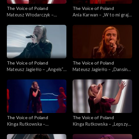
The Voice of Poland
The Voice of Poland
Mateusz Włodarczyk –
Ania Karwan – „W to mi graj”,
„Puste kartki”, „The Voice of
„The Voice of Poland”, Live 3,
Poland”, Live 3, 22 listopada
22 listopada 2025
2025
The Voice of Poland
The Voice of Poland
Mateusz Jagiełło – „Angels”,
Mateusz Jagiełło – „Dansing”,
„The Voice of Poland”, Live 3,
„The Voice of Poland”, Live 3,
22 listopada 2025
22 listopada 2025
The Voice of Poland
The Voice of Poland
Kinga Rutkowska –
Kinga Rutkowska – „Lepszy
„Powerful”, „The Voice of
czas”, „The Voice of Poland”,
Poland”, Live 3, 22 listopada
Live 3, 22 listopada 2025