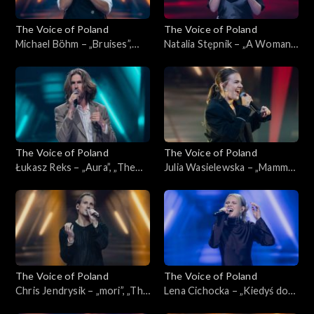
The Voice of Poland
The Voice of Poland
Michael Böhm – „Bruises”,
Natalia Stępnik – „A Woman's
„The Voice of Poland”,
Worth”, „The Voice of
Nokaut, 1 listopada 2025
Poland”, Nokaut, 1 listopada
2025
The Voice of Poland
The Voice of Poland
Łukasz Reks – „Aura”, „The
Julia Wasielewska – „Mamma
Voice of Poland”, Nokaut, 1
Knows Best”, „The Voice of
listopada 2025
Poland”, Nokaut, 1 listopada
2025
The Voice of Poland
The Voice of Poland
Chris Jendrysik – „mori”, „The
Lena Cichocka – „Kiedyś do
Voice of Poland”, Nokaut, 1
Ciebie wrócę”, „The Voice of