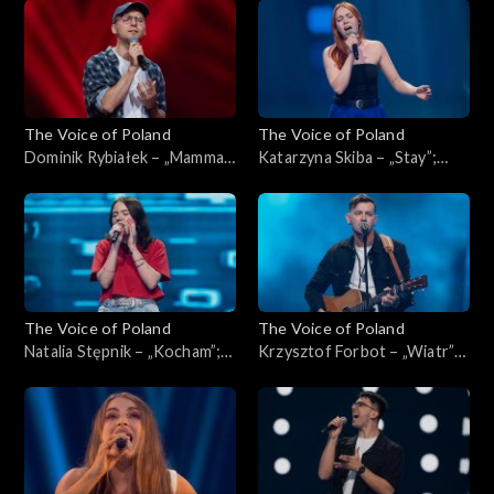
Poland”, Przesłuchania w
Poland”, Przesłuchania w
ciemno, 4 października 2025
ciemno, 4 października 2025
The Voice of Poland
The Voice of Poland
Dominik Rybiałek – „Mamma
Katarzyna Skiba – „Stay”;
Mia”; „The Voice of Poland”,
„The Voice of Poland”,
Przesłuchania w ciemno, 4
Przesłuchania w ciemno, 4
października 2025
października 2025
The Voice of Poland
The Voice of Poland
Natalia Stępnik – „Kocham”;
Krzysztof Forbot – „Wiatr”;
„The Voice of Poland”,
„The Voice of Poland”,
Przesłuchania w ciemno, 27
Przesłuchania w ciemno, 27
września 2025
września 2025