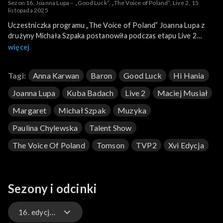
Sezon 16, Joanna Lupa – „Good Luck”, „The Voice of Poland”, Live 2, 15
listopada 2025
Uczestniczka programu „The Voice of Poland” Joanna Lupa z
drużyny Michała Szpaka postanowiła podczas etapu Live 2
wykonać piosenkę „Good Luck”. To utwór brytyjskiego duetu
więcej
muzyki elektronicznej Basement Jaxx z trzeciego albumu „Kish
Kash” z 2003 roku. Lupa swoją wersję przeboju zaprezentowała
Tagi:
Anna Karwan
Baron
Good Luck
Hi Hania
15 listopada 2025 roku na antenie TVP2.
Joanna Lupa
Kuba Badach
Live 2
Maciej Musiał
Margaret
Michał Szpak
Muzyka
Paulina Chylewska
Talent Show
The Voice Of Poland
Tomson
TVP2
Xvi Edycja
Sezony i odcinki
16. edycja – występy