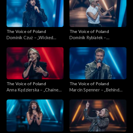
2025
The Voice of Poland
The Voice of Poland
Dominik Czuż – „Wicked
Dominik Rybiałek –
Game”, „The Voice of Poland”,
„Tolerancja”, „The Voice of
Nokaut, 1 listopada 2025
Poland”, Nokaut, 1 listopada
2025
The Voice of Poland
The Voice of Poland
Anna Kędzierska – „Chained
Marcin Spenner – „Behind
to the Rhythm”, „The Voice
Blue Eyes”, „The Voice of
of Poland”, Nokaut, 1
Poland”, Nokaut, 1 listopada
listopada 2025
2025