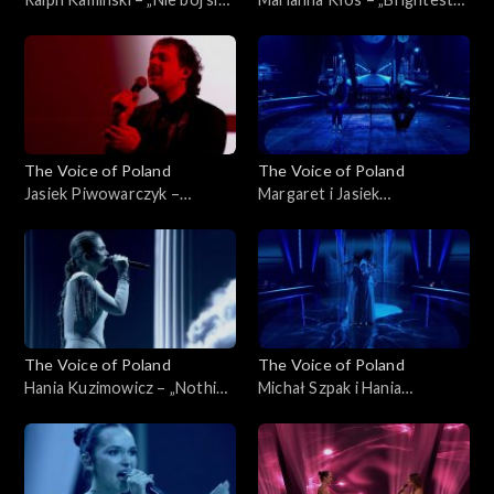
na zapas!'”, „The Voice of
Light”, „The Voice of Poland”,
Poland”, Finał, 29 listopada
Finał, 29 listopada 2025
2025
The Voice of Poland
The Voice of Poland
Jasiek Piwowarczyk –
Margaret i Jasiek
„Bohemian Rhapsody”, „The
Piwowarczyk – „Kochana”,
Voice of Poland”, Finał, 29
„The Voice of Poland”, Finał,
listopada 2025
29 listopada 2025
The Voice of Poland
The Voice of Poland
Hania Kuzimowicz – „Nothing
Michał Szpak i Hania
Compares 2U”, „The Voice of
Kuzimowicz – „E più ti penso”,
Poland”, Finał, 29 listopada
„The Voice of Poland”, Finał,
2025
29 listopada 2025