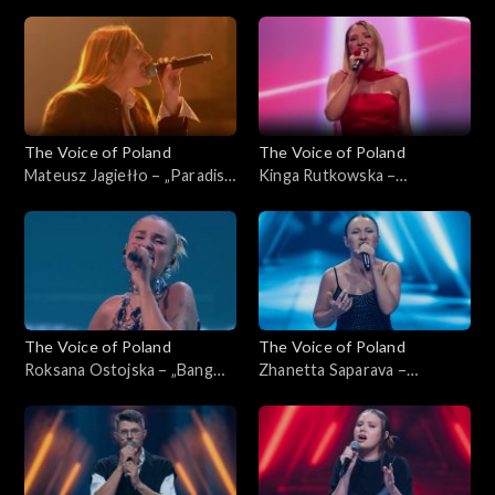
„The Voice of Poland”, Live 1,
księżycowa”, „The Voice of
8 listopada 2025
Poland”, Live 1, 8 listopada
2025
The Voice of Poland
The Voice of Poland
Mateusz Jagiełło – „Paradise
Kinga Rutkowska –
City”, „The Voice of Poland”,
„Odkryjemy miłość nieznaną”,
Live 1, 8 listopada 2025
„The Voice of Poland”, Live 1,
8 listopada 2025
The Voice of Poland
The Voice of Poland
Roksana Ostojska – „Bang
Zhanetta Saparava –
Bang”, „The Voice of Poland”,
„Addicted to You”, „The
Live 1, 8 listopada 2025
Voice of Poland”, Nokaut, 1
listopada 2025