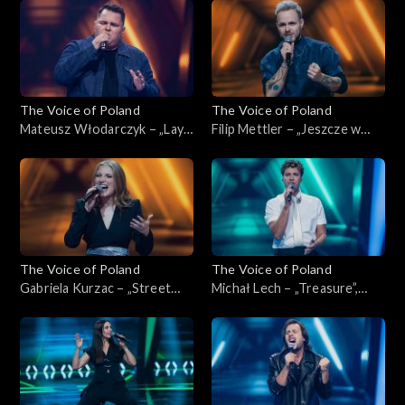
listopada 2025
Poland”, Nokaut, 1 listopada
2025
The Voice of Poland
The Voice of Poland
Mateusz Włodarczyk – „Lay
Filip Mettler – „Jeszcze w
Me Down”, „The Voice of
zielone gramy”, „The Voice of
Poland”, Nokaut, 1 listopada
Poland”, Nokaut, 1 listopada
2025
2025
The Voice of Poland
The Voice of Poland
Gabriela Kurzac – „Street
Michał Lech – „Treasure”,
Life”, „The Voice of Poland”,
„The Voice of Poland”,
Nokaut, 1 listopada 2025
Nokaut, 1 listopada 2025