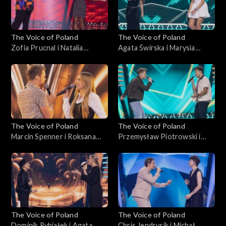
października 2025
The Voice of Poland
The Voice of Poland
Zofia Prucnal i Natalia
Agata Świrska i Marysia
Mikołajec – „Unwritten”;
Sawicka – „Samoloty”; „The
„The Voice of Poland”, Bitwy,
Voice of Poland”, Bitwy, 18
18 października 2025
października 2025
The Voice of Poland
The Voice of Poland
Marcin Spenner i Roksana
Przemysław Piotrowski i
Ostojska – „Falling in Love”;
Michał Lech – „Miliony
„The Voice of Poland”, Bitwy,
monet”; „The Voice of
18 października 2025
Poland”, Bitwy, 18
października 2025
The Voice of Poland
The Voice of Poland
Dominik Rybiałek i Agata
Chris Jendrysik i Michał