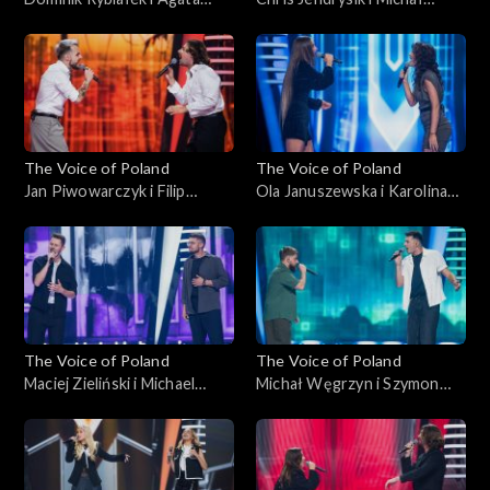
Kotulska-Draus – „Boję się o
Wąsowicz-Piekarski – „Man
Ciebie”; „The Voice of
in the Mirror”; „The Voice of
Poland”, Bitwy, 18
Poland”, Bitwy, 18
października 2025
października 2025
The Voice of Poland
The Voice of Poland
Jan Piwowarczyk i Filip
Ola Januszewska i Karolina
Mettler – „Leave the Door
Szkiłądź – „O nich, o Tobie”;
Open”; „The Voice of
„The Voice of Poland”, Bitwy,
Poland”, Bitwy, 11
11 października 2025
października 2025
The Voice of Poland
The Voice of Poland
Maciej Zieliński i Michael
Michał Węgrzyn i Szymon
Böhm – „Home”; „The Voice
Rybacki – „Napad”; „The
of Poland”, Bitwy, 11
Voice of Poland”, Bitwy, 11
października 2025
października 2025