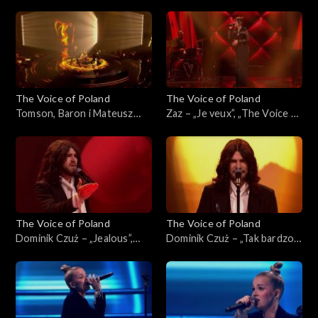
„I Wish”, „The Voice of
„The Voice of Poland”, Finał,
Poland”, Finał, 29 listopada
29 listopada 2025
2025
The Voice of Poland
The Voice of Poland
Tomson, Baron i Mateusz
Zaz – „Je veux”, „The Voice of
Jagiełło – „Whole Lotta
Poland”, Finał, 29 listopada
Love”, „The Voice of Poland”,
2025
Finał, 29 listopada 2025
The Voice of Poland
The Voice of Poland
Dominik Czuż – „Jealous”,
Dominik Czuż – „Tak bardzo
„The Voice of Poland”, Live 3,
mi przykro”, „The Voice of
22 listopada 2025
Poland”, Live 3, 22 listopada
2025