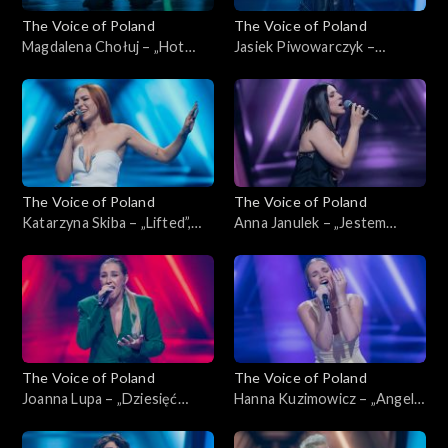
The Voice of Poland
The Voice of Poland
Magdalena Chołuj – „Hot
Jasiek Piwowarczyk –
Right Now”, „The Voice of
„Glimpse of Us”, „The Voice
Poland”, Nokaut, 1 listopada
of Poland”, Nokaut, 1
2025
listopada 2025
The Voice of Poland
The Voice of Poland
Katarzyna Skiba – „Lifted”,
Anna Janulek – „Jestem
„The Voice of Poland”,
kobietą”, „The Voice of
Nokaut, 1 listopada 2025
Poland”, Nokaut, 1 listopada
2025
The Voice of Poland
The Voice of Poland
Joanna Lupa – „Dziesięć
Hanna Kuzimowicz – „Angel”,
przykazań”, „The Voice of
„The Voice of Poland”,
Poland”, Nokaut, 1 listopada
Nokaut, 1 listopada 2025