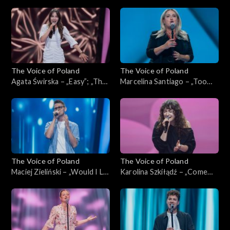
Home”; „The Voice of
słońce, gdzie my”; „The Voice
Poland”, Przesłuchania w
of Poland”, Przesłuchania w
ciemno, 4 października 2025
ciemno, 4 października 2025
The Voice of Poland
The Voice of Poland
Agata Świrska – „Easy”; „The
Marcelina Santiago – „Too
Voice of Poland”,
Lost in You”; „The Voice of
Przesłuchania w ciemno, 4
Poland”, Przesłuchania w
października 2025
ciemno, 4 października 2025
The Voice of Poland
The Voice of Poland
Maciej Zieliński – „Would I Lie
Karolina Szkiłądź – „Come
to You?”; „The Voice of
Away with Me”; „The Voice
Poland”, Przesłuchania w
of Poland”, Przesłuchania w
ciemno, 4 października 2025
ciemno, 4 października 2025