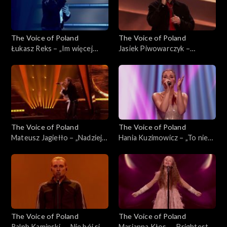
The Voice of Poland
The Voice of Poland
Łukasz Reks – „Im więcej
Jasiek Piwowarczyk –
ciebie tym mniej”, „The Voice
„Szklanka wody'”, „The Voice
of Poland”, Finał, 29
of Poland”, Finał, 29
listopada 2025
listopada 2025
The Voice of Poland
The Voice of Poland
Mateusz Jagiełło – „Nadzieja”,
Hania Kuzimowicz – „To nie
„The Voice of Poland”, Finał,
ja”, „The Voice of Poland”,
29 listopada 2025
Finał, 29 listopada 2025
The Voice of Poland
The Voice of Poland
Ralph Kaminski – „Nie bój się
Marianna Kłos – „Brightest