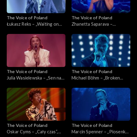
The Voice of Poland
The Voice of Poland
Łukasz Reks – „Waiting on
Zhanetta Saparava –
the World to Change”, „The
„Melodia”, „The Voice of
Voice of Poland”, Live 1, 8
Poland”, Live 1, 8 listopada
listopada 2025
2025
The Voice of Poland
The Voice of Poland
Julia Wasielewska – „Sen na
Michael Böhm – „Broken
pogodne dni”, „The Voice of
Strings”, „The Voice of
Poland”, Live 1, 8 listopada
Poland”, Live 1, 8 listopada
2025
2025
The Voice of Poland
The Voice of Poland
Oskar Cyms – „Cały czas”,
Marcin Spenner – „Piosenka