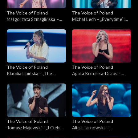
The Voice of Poland
The Voice of Poland
Małgorzata Szmaglińska –
Michał Lech – „Everytime”;
„Fortnight”; „The Voice of
„The Voice of Poland”,
Poland”, Przesłuchania w
Przesłuchania w ciemno, 4
ciemno, 4 października 2025
października 2025
The Voice of Poland
The Voice of Poland
Klaudia Lipińska – „The
Agata Kotulska-Draus –
Door”; „The Voice of
„Songbird”; „The Voice of
Poland”, Przesłuchania w
Poland”, Przesłuchania w
ciemno, 4 października 2025
ciemno, 4 października 2025
The Voice of Poland
The Voice of Poland
Tomasz Majewski – „I Ciebie
Alicja Tarnowska –
też, bardzo”; „The Voice of
„Inspirations”; „The Voice of