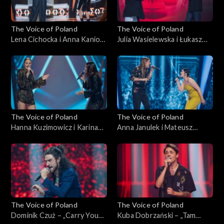
The Voice of Poland
The Voice of Poland
Lena Cichocka i Anna Kaniok
Julia Wasielewska i Łukasz
– „Anxiety”; „The Voice of
Reks – „O niebo lepiej”; „The
Poland”, Bitwy, 11
Voice of Poland”, Bitwy, 11
października 2025
października 2025
The Voice of Poland
The Voice of Poland
Hanna Kuzimowicz i Karina
Anna Janulek i Mateusz
Reske-Chojnacka – „Need
Jagiełło – „Natural”; „The
You Now”; „The Voice of
Voice of Poland”, Bitwy, 11
Poland”, Bitwy, 11
października 2025
października 2025
The Voice of Poland
The Voice of Poland
Dominik Czuż – „Carry You
Kuba Dobrzański – „Tam