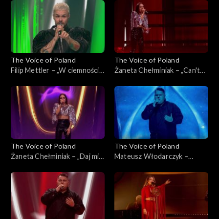
Poland”, Live 3, 22 listopada
listopada 2025
2025
The Voice of Poland
The Voice of Poland
Filip Mettler – „W ciemności”,
Żaneta Chełminiak – „Can't
„The Voice of Poland”, Live 3,
Get You Out of My Head”,
22 listopada 2025
„The Voice of Poland”, Live 3,
22 listopada 2025
The Voice of Poland
The Voice of Poland
Żaneta Chełminiak – „Daj mi
Mateusz Włodarczyk –
odejść”, „The Voice of
„Right Here Waiting for You”,
Poland”, Live 3, 22 listopada
„The Voice of Poland”, Live 3,
2025
22 listopada 2025