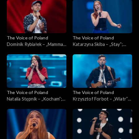
Poland”, Przesłuchania w
Poland”, Przesłuchania w
ciemno, 4 października 2025
ciemno, 4 października 2025
The Voice of Poland
The Voice of Poland
Dominik Rybiałek – „Mamma
Katarzyna Skiba – „Stay”;
Mia”; „The Voice of Poland”,
„The Voice of Poland”,
Przesłuchania w ciemno, 4
Przesłuchania w ciemno, 4
października 2025
października 2025
The Voice of Poland
The Voice of Poland
Natalia Stępnik – „Kocham”;
Krzysztof Forbot – „Wiatr”;
„The Voice of Poland”,
„The Voice of Poland”,
Przesłuchania w ciemno, 27
Przesłuchania w ciemno, 27
września 2025
września 2025