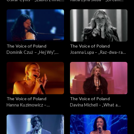
„The Voice of Poland”, Live 1,
On”, „The Voice of Poland”,
8 listopada 2025
Live 1, 8 listopada 2025
The Voice of Poland
The Voice of Poland
Dominik Czuż – „Hej Wy”,
Joanna Lupa – „Raz-dwa-raz-
„The Voice of Poland”, Live 1,
dwa”, „The Voice of Poland”,
8 listopada 2025
Live 1, 8 listopada 2025
The Voice of Poland
The Voice of Poland
Hanna Kuzimowicz –
Davina Michell – „What a
„Running Up That Hill”, „The
Woman”, „The Voice of
Voice of Poland”, Live 1, 8
Poland”, Live 1, 8 listopada
listopada 2025
2025