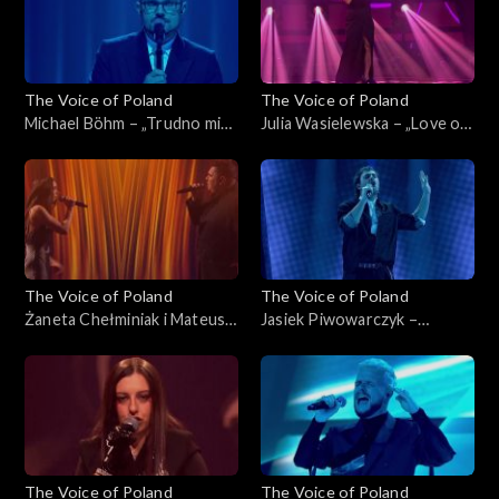
The Voice of Poland
The Voice of Poland
Michael Böhm – „Trudno mi
Julia Wasielewska – „Love on
się przyznać”, „The Voice of
Top”, „The Voice of Poland”,
Poland”, Live 2, 15 listopada
Live 2, 15 listopada 2025
2025
The Voice of Poland
The Voice of Poland
Żaneta Chełminiak i Mateusz
Jasiek Piwowarczyk –
Włodarczyk – „Beneath Your
„Beautiful Things”, „The
Beautiful”, „The Voice of
Voice of Poland”, Live 2, 15
Poland”, Live 2, 15 listopada
listopada 2025
2025
The Voice of Poland
The Voice of Poland