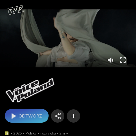
The Voice of Poland
ODTWÓRZ
2025
Polska
rozrywka
2m