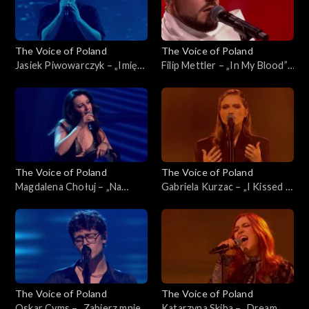
The Voice of Poland
The Voice of Poland
Jasiek Piwowarczyk – „Imię
Filip Mettler – „In My Blood”,
deszczu”, „The Voice of
„The Voice of Poland”, Live 1,
Poland”, Live 1, 8 listopada
8 listopada 2025
2025
The Voice of Poland
The Voice of Poland
Magdalena Chołuj – „Na
Gabriela Kurzac – „I Kissed a
kolana”, „The Voice of
Girl”, „The Voice of Poland”,
Poland”, Live 1, 8 listopada
Live 1, 8 listopada 2025
2025
The Voice of Poland
The Voice of Poland
Oskar Cyms – „Zabierz mnie”,
Katarzyna Skiba – „Dream