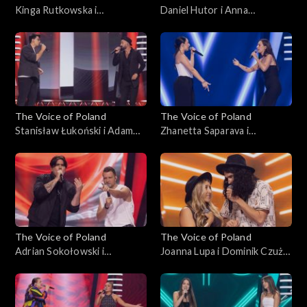
Kinga Rutkowska i
Daniel Hutor i Anna
Małgorzata Szmaglińska –
Kędzierska – „Just Give Me a
„Love in the Dark”, „The
Reason”, „The Voice of
Voice of Poland”, Bitwy, 25
Poland”, Bitwy, 25
października 2025
października 2025
The Voice of Poland
The Voice of Poland
Stanisław Łukoński i Adam
Zhanetta Saparava i
Katryniok – „Zabiorę cię,
Magdalena Chołuj – „Sisters
Magdaleno”, „The Voice of
Are Doin’ It for Themselves”,
Poland”, Bitwy, 25
„The Voice of Poland”, Bitwy,
października 2025
25 października 2025
The Voice of Poland
The Voice of Poland
Adrian Sokołowski i
Joanna Lupa i Dominik Czuż –
Krzysztof Stępień – „What
„My Church”; „The Voice of
Do You Believe In?”; „The
Poland”, Bitwy, 18
Voice of Poland”, Bitwy, 18
października 2025