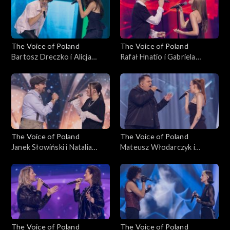
The Voice of Poland
The Voice of Poland
Bartosz Dreczko i Alicja
Rafał Hnatio i Gabriela
Tarnowska – „Nie mówię tak,
Kurzac – „Wynalazek Filipa
nie mówię nie”, „The Voice of
Golarza”, „The Voice of
Poland”, Bitwy, 25
Poland”, Bitwy, 25
października 2025
października 2025
The Voice of Poland
The Voice of Poland
Janek Słowiński i Natalia
Mateusz Włodarczyk i
Stępnik – „Have You Ever
Katarzyna Skiba – „Cold”,
Seen the Rain”, „The Voice of
„The Voice of Poland”, Bitwy,
Poland”, Bitwy, 25
25 października 2025
października 2025
The Voice of Poland
The Voice of Poland