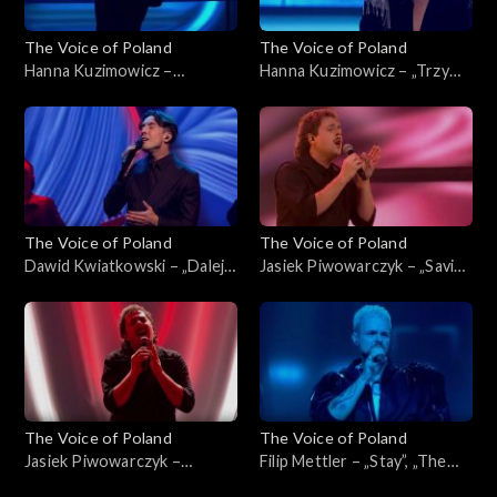
The Voice of Poland
The Voice of Poland
Hanna Kuzimowicz –
Hanna Kuzimowicz – „Trzy
„California Dreamin'”, „The
razy bardziej”, „The Voice of
Voice of Poland”, Live 3, 22
Poland”, Live 3, 22 listopada
listopada 2025
2025
The Voice of Poland
The Voice of Poland
Dawid Kwiatkowski – „Dalej,
Jasiek Piwowarczyk – „Saving
dalej!”, „The Voice of Poland”,
All My Love for You”, „The
Live 3, 22 listopada 2025
Voice of Poland”, Live 3, 22
listopada 2025
The Voice of Poland
The Voice of Poland
Jasiek Piwowarczyk –
Filip Mettler – „Stay”, „The
„Ushuaia”, „The Voice of
Voice of Poland”, Live 3, 22