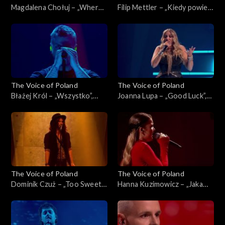
Magdalena Chołuj – „Where
Filip Mettler – „Kiedy powiem
Is My Husband!”, „The Voice
sobie dość”, „The Voice of
of Poland”, Live 2, 15
Poland”, Live 2, 15 listopada
listopada 2025
2025
The Voice of Poland
The Voice of Poland
Błażej Król – „Wszystko”,
Joanna Lupa – „Good Luck”,
„The Voice of Poland”, Live 2,
„The Voice of Poland”, Live 2,
15 listopada 2025
15 listopada 2025
The Voice of Poland
The Voice of Poland
Dominik Czuż – „Too Sweet”,
Hanna Kuzimowicz – „Jaka
„The Voice of Poland”, Live 2,
róża taki cierń”, „The Voice
15 listopada 2025
of Poland”, Live 2, 15
listopada 2025