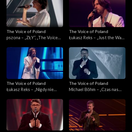
2025
The Voice of Poland
The Voice of Poland
pszona – „ZŁY”, „The Voice
Łukasz Reks – „Just the Way
of Poland”, Live 3, 22
You Are”, „The Voice of
listopada 2025
Poland”, Live 3, 22 listopada
2025
The Voice of Poland
The Voice of Poland
Łukasz Reks – „Nigdy nie
Michael Böhm – „Czas nas
było piękniej”, „The Voice of
uczy pogody”, „The Voice of
Poland”, Live 3, 22 listopada
Poland”, Live 3, 22 listopada
2025
2025