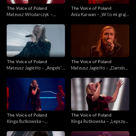
The Voice of Poland
The Voice of Poland
Mateusz Włodarczyk –
Ania Karwan – „W to mi graj”,
„Puste kartki”, „The Voice of
„The Voice of Poland”, Live 3,
Poland”, Live 3, 22 listopada
22 listopada 2025
2025
The Voice of Poland
The Voice of Poland
Mateusz Jagiełło – „Angels”,
Mateusz Jagiełło – „Dansing”,
„The Voice of Poland”, Live 3,
„The Voice of Poland”, Live 3,
22 listopada 2025
22 listopada 2025
The Voice of Poland
The Voice of Poland
Kinga Rutkowska –
Kinga Rutkowska – „Lepszy
„Powerful”, „The Voice of
czas”, „The Voice of Poland”,
Poland”, Live 3, 22 listopada
Live 3, 22 listopada 2025