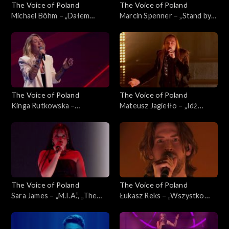
The Voice of Poland
The Voice of Poland
Michael Böhm – „Dałem
Marcin Spenner – „Stand by
słowo”, „The Voice of
My Woman”, „The Voice of
Poland”, Live 3, 22 listopada
Poland”, Live 2, 15 listopada
2025
2025
The Voice of Poland
The Voice of Poland
Kinga Rutkowska –
Mateusz Jagiełło – „Idź
„Wrecking Ball”, „The Voice
precz”, „The Voice of Poland”,
of Poland”, Live 2, 15
Live 2, 15 listopada 2025
listopada 2025
The Voice of Poland
The Voice of Poland
Sara James – „M.I.A.”, „The
Łukasz Reks – „Wszystko
Voice of Poland”, Live 2, 15
będzie dobrze”, „The Voice of
listopada 2025
Poland”, Live 2, 15 listopada
2025