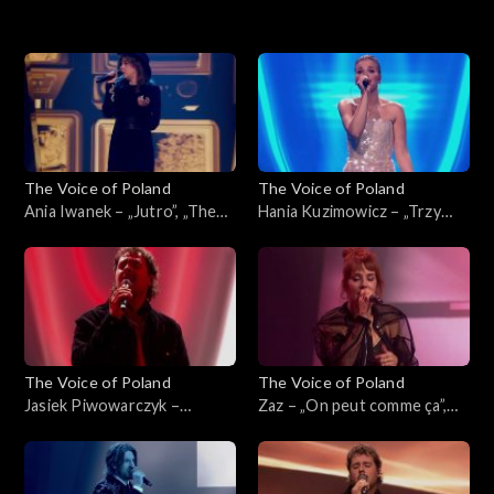
16. edycja – występy
16. edycja
15. edycja
The Voice of Poland
The Voice of Poland
15. edycja – występy
Ania Iwanek – „Jutro”, „The
Hania Kuzimowicz – „Trzy
Voice of Poland”, Finał, 29
razy bardziej”, „The Voice of
listopada 2025
Poland”, Finał, 29 listopada
2025
The Voice of Poland
The Voice of Poland
Jasiek Piwowarczyk –
Zaz – „On peut comme ça”,
„Ushuaia”, „The Voice of
„The Voice of Poland”, Finał,
Poland”, Finał, 29 listopada
29 listopada 2025
2025