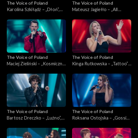
The Voice of Poland
The Voice of Poland
Karolina Szkiłądź – „Dłoń”,
Mateusz Jagiełło – „All
„The Voice of Poland”,
Summer Long”, „The Voice of
Nokaut, 1 listopada 2025
Poland”, Nokaut, 1 listopada
2025
The Voice of Poland
The Voice of Poland
Maciej Zieliński – „Kosmiczne
Kinga Rutkowska – „Tattoo”,
energie”, „The Voice of
„The Voice of Poland”,
Poland”, Nokaut, 1 listopada
Nokaut, 1 listopada 2025
2025
The Voice of Poland
The Voice of Poland
Bartosz Dreczko – „Luźno”,
Roksana Ostojska – „Gossip”,
„The Voice of Poland”,
„The Voice of Poland”,
Nokaut, 1 listopada 2025
Nokaut, 1 listopada 2025