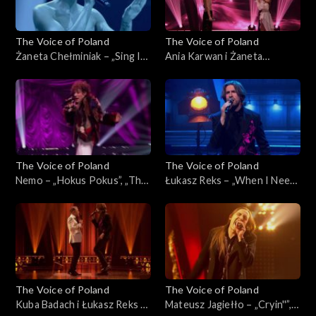
The Voice of Poland
The Voice of Poland
Żaneta Chełminiak – „Sing It
Ania Karwan i Żaneta
Back”, „The Voice of Poland”,
Chełminiak – „I Wanna Dance
Finał, 29 listopada 2025
with Somebody”, „The Voice
of Poland”, Finał, 29
listopada 2025
The Voice of Poland
The Voice of Poland
Nemo – „Hokus Pokus”, „The
Łukasz Reks – „When I Need
Voice of Poland”, Finał, 29
You”, „The Voice of Poland”,
listopada 2025
Finał, 29 listopada 2025
The Voice of Poland
The Voice of Poland
Kuba Badach i Łukasz Reks –
Mateusz Jagiełło – „Cryin''”,