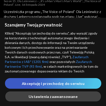
Sezon 15, Ola Leśniewicz – „It's a Man's Man's Man's World”; „The Voice of
Poland”, Live, 16 listopada 2024
Uczestniczka programu „The Voice of Poland” Ola Leśniewicz z
drużyny Lanberry postanowiła podczas etapu „Live” wykonać
piosenkę „It's a Man's Man's Man's World”. To wielki hit
więcej
Szanujemy Twoją prywatność
amerykańskiego piosenkarza Jamesa Browna z 1964 roku.
Piosenka o świecie facetów, którzy bez kobiet byliby nikim
Kliknij "Akceptuję i przechodzę do serwisu", aby wyrazić zgody
doczekała się setek wykonań… Leśniewicz swoją wersję
na korzystanie z technologii automatycznego śledzenia i
Sezony i odcinki
przeboju wykonała 16 listopada 2024 roku na antenie TVP2.
zbierania danych, dostęp do informacji na Twoim urządzeniu
końcowym i ich przechowywanie oraz na przetwarzanie
Twoich danych osobowych przez nas, czyli Telewizję Polską
Wybierz
S.A. w likwidacji (zwaną dalej również „TVP”),
Zaufanych
Partnerów z IAB* (1201 firm)
oraz pozostałych
Zaufanych
16. edycja – występy
Partnerów TVP (93 firm)
, w celach marketingowych (w tym do
zautomatyzowanego dopasowania reklam do Twoich
zainteresowań i mierzenia ich skuteczności) i pozostałych,
Rekomendowane dla Ciebie
16. edycja
które wskazujemy poniżej, a także zgody na udostępnianie
Akceptuję i przechodzę do serwisu
przez nas identyfikatora PPID do Google.
15. edycja
Twoje dane osobowe zbierane podczas odwiedzania przez
Ustawienia zaawansowane
Ciebie naszych
poszczególnych serwisów
zwanych dalej
15. edycja – występy
„Portalem”, w tym informacje zapisywane za pomocą