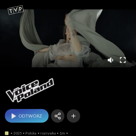
The Voice of Poland
ODTWÓRZ
2025
Polska
rozrywka
1m