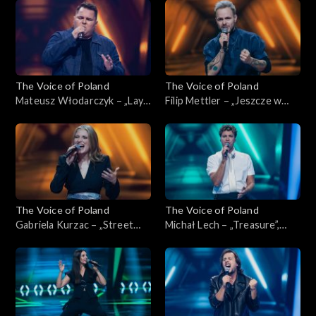
listopada 2025
Poland”, Nokaut, 1 listopada
2025
The Voice of Poland
The Voice of Poland
Mateusz Włodarczyk – „Lay
Filip Mettler – „Jeszcze w
Me Down”, „The Voice of
zielone gramy”, „The Voice of
Poland”, Nokaut, 1 listopada
Poland”, Nokaut, 1 listopada
2025
2025
The Voice of Poland
The Voice of Poland
Gabriela Kurzac – „Street
Michał Lech – „Treasure”,
Life”, „The Voice of Poland”,
„The Voice of Poland”,
Nokaut, 1 listopada 2025
Nokaut, 1 listopada 2025