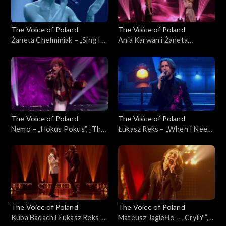
The Voice of Poland
The Voice of Poland
Żaneta Chełminiak – „Sing It
Ania Karwan i Żaneta
Back”, „The Voice of Poland”,
Chełminiak – „I Wanna Dance
Finał, 29 listopada 2025
with Somebody”, „The Voice
of Poland”, Finał, 29
listopada 2025
The Voice of Poland
The Voice of Poland
Nemo – „Hokus Pokus”, „The
Łukasz Reks – „When I Need
Voice of Poland”, Finał, 29
You”, „The Voice of Poland”,
listopada 2025
Finał, 29 listopada 2025
The Voice of Poland
The Voice of Poland
Kuba Badach i Łukasz Reks –
Mateusz Jagiełło – „Cryin''”,