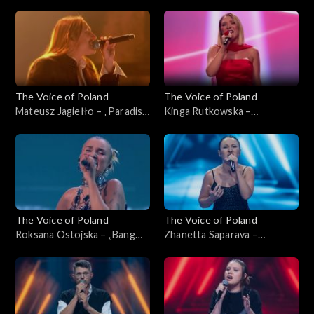
„The Voice of Poland”, Live 1,
księżycowa”, „The Voice of
8 listopada 2025
Poland”, Live 1, 8 listopada
2025
The Voice of Poland
The Voice of Poland
Mateusz Jagiełło – „Paradise
Kinga Rutkowska –
City”, „The Voice of Poland”,
„Odkryjemy miłość nieznaną”,
Live 1, 8 listopada 2025
„The Voice of Poland”, Live 1,
8 listopada 2025
The Voice of Poland
The Voice of Poland
Roksana Ostojska – „Bang
Zhanetta Saparava –
Bang”, „The Voice of Poland”,
„Addicted to You”, „The
Live 1, 8 listopada 2025
Voice of Poland”, Nokaut, 1
listopada 2025