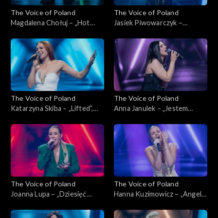
The Voice of Poland
The Voice of Poland
Magdalena Chołuj – „Hot
Jasiek Piwowarczyk –
Right Now”, „The Voice of
„Glimpse of Us”, „The Voice
Poland”, Nokaut, 1 listopada
of Poland”, Nokaut, 1
2025
listopada 2025
The Voice of Poland
The Voice of Poland
Katarzyna Skiba – „Lifted”,
Anna Janulek – „Jestem
„The Voice of Poland”,
kobietą”, „The Voice of
Nokaut, 1 listopada 2025
Poland”, Nokaut, 1 listopada
2025
The Voice of Poland
The Voice of Poland
Joanna Lupa – „Dziesięć
Hanna Kuzimowicz – „Angel”,
przykazań”, „The Voice of
„The Voice of Poland”,
Poland”, Nokaut, 1 listopada
Nokaut, 1 listopada 2025