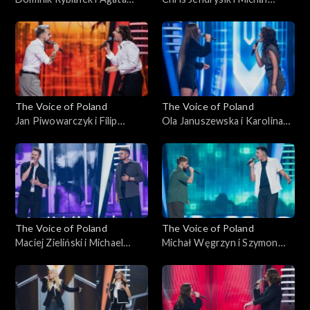
Kotulska-Draus – „Boję się o
Wąsowicz-Piekarski – „Man
Ciebie”; „The Voice of
in the Mirror”; „The Voice of
Poland”, Bitwy, 18
Poland”, Bitwy, 18
października 2025
października 2025
The Voice of Poland
The Voice of Poland
Jan Piwowarczyk i Filip
Ola Januszewska i Karolina
Mettler – „Leave the Door
Szkiłądź – „O nich, o Tobie”;
Open”; „The Voice of
„The Voice of Poland”, Bitwy,
Poland”, Bitwy, 11
11 października 2025
października 2025
The Voice of Poland
The Voice of Poland
Maciej Zieliński i Michael
Michał Węgrzyn i Szymon
Böhm – „Home”; „The Voice
Rybacki – „Napad”; „The
of Poland”, Bitwy, 11
Voice of Poland”, Bitwy, 11
października 2025
października 2025