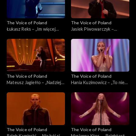
The Voice of Poland
The Voice of Poland
Łukasz Reks – „Im więcej
Jasiek Piwowarczyk –
ciebie tym mniej”, „The Voice
„Szklanka wody'”, „The Voice
of Poland”, Finał, 29
of Poland”, Finał, 29
listopada 2025
listopada 2025
The Voice of Poland
The Voice of Poland
Mateusz Jagiełło – „Nadzieja”,
Hania Kuzimowicz – „To nie
„The Voice of Poland”, Finał,
ja”, „The Voice of Poland”,
29 listopada 2025
Finał, 29 listopada 2025
The Voice of Poland
The Voice of Poland
Ralph Kaminski – „Nie bój się
Marianna Kłos – „Brightest