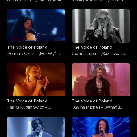
„The Voice of Poland”, Live 1,
On”, „The Voice of Poland”,
8 listopada 2025
Live 1, 8 listopada 2025
The Voice of Poland
The Voice of Poland
Dominik Czuż – „Hej Wy”,
Joanna Lupa – „Raz-dwa-raz-
„The Voice of Poland”, Live 1,
dwa”, „The Voice of Poland”,
8 listopada 2025
Live 1, 8 listopada 2025
The Voice of Poland
The Voice of Poland
Hanna Kuzimowicz –
Davina Michell – „What a
„Running Up That Hill”, „The
Woman”, „The Voice of
Voice of Poland”, Live 1, 8
Poland”, Live 1, 8 listopada
listopada 2025
2025