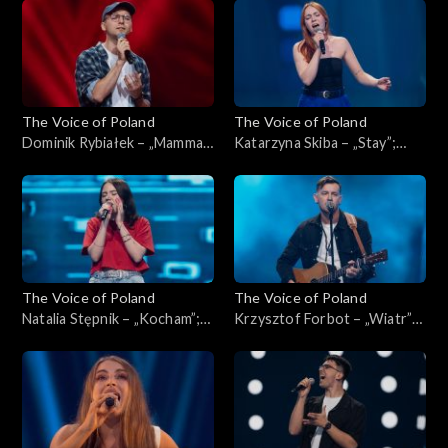
Poland”, Przesłuchania w
Poland”, Przesłuchania w
ciemno, 4 października 2025
ciemno, 4 października 2025
The Voice of Poland
The Voice of Poland
Dominik Rybiałek – „Mamma
Katarzyna Skiba – „Stay”;
Mia”; „The Voice of Poland”,
„The Voice of Poland”,
Przesłuchania w ciemno, 4
Przesłuchania w ciemno, 4
października 2025
października 2025
The Voice of Poland
The Voice of Poland
Natalia Stępnik – „Kocham”;
Krzysztof Forbot – „Wiatr”;
„The Voice of Poland”,
„The Voice of Poland”,
Przesłuchania w ciemno, 27
Przesłuchania w ciemno, 27
września 2025
września 2025