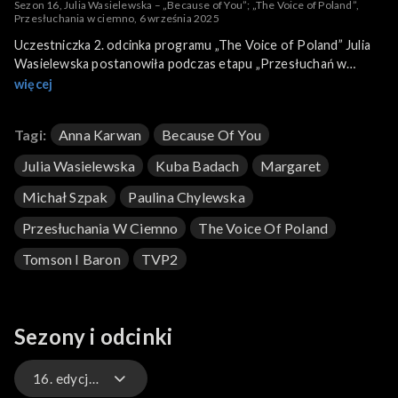
Sezon 16, Julia Wasielewska – „Because of You”; „The Voice of Poland”,
Przesłuchania w ciemno, 6 września 2025
Uczestniczka 2. odcinka programu „The Voice of Poland” Julia
Wasielewska postanowiła podczas etapu „Przesłuchań w
ciemno” wykonać piosenkę „Because of You”. To utwór
więcej
amerykańskiej piosenkarki Kelly Clarkson z jej drugiego albumu
„Breakaway” z 2004 roku. Wasielewska swoją wersję przeboju
Tagi:
Anna Karwan
Because Of You
wykonała 6 września 2025 roku na antenie TVP2.
Julia Wasielewska
Kuba Badach
Margaret
Michał Szpak
Paulina Chylewska
Przesłuchania W Ciemno
The Voice Of Poland
Tomson I Baron
TVP2
Sezony i odcinki
16. edycja – występy