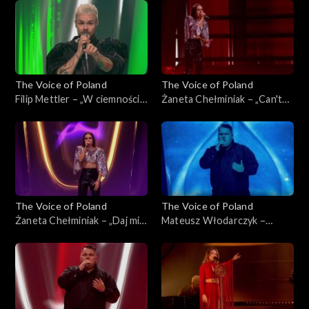
Poland”, Live 3, 22 listopada
listopada 2025
2025
The Voice of Poland
The Voice of Poland
Filip Mettler – „W ciemności”,
Żaneta Chełminiak – „Can't
„The Voice of Poland”, Live 3,
Get You Out of My Head”,
22 listopada 2025
„The Voice of Poland”, Live 3,
22 listopada 2025
The Voice of Poland
The Voice of Poland
Żaneta Chełminiak – „Daj mi
Mateusz Włodarczyk –
odejść”, „The Voice of
„Right Here Waiting for You”,
Poland”, Live 3, 22 listopada
„The Voice of Poland”, Live 3,
2025
22 listopada 2025