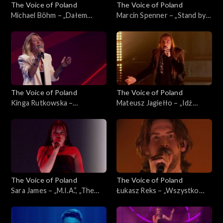
The Voice of Poland
The Voice of Poland
Michael Böhm – „Dałem
Marcin Spenner – „Stand by
słowo”, „The Voice of
My Woman”, „The Voice of
Poland”, Live 3, 22 listopada
Poland”, Live 2, 15 listopada
2025
2025
The Voice of Poland
The Voice of Poland
Kinga Rutkowska –
Mateusz Jagiełło – „Idź
„Wrecking Ball”, „The Voice
precz”, „The Voice of Poland”,
of Poland”, Live 2, 15
Live 2, 15 listopada 2025
listopada 2025
The Voice of Poland
The Voice of Poland
Sara James – „M.I.A.”, „The
Łukasz Reks – „Wszystko
Voice of Poland”, Live 2, 15
będzie dobrze”, „The Voice of
listopada 2025
Poland”, Live 2, 15 listopada
2025