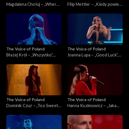
Magdalena Chołuj – „Where
Filip Mettler – „Kiedy powiem
Is My Husband!”, „The Voice
sobie dość”, „The Voice of
of Poland”, Live 2, 15
Poland”, Live 2, 15 listopada
listopada 2025
2025
The Voice of Poland
The Voice of Poland
Błażej Król – „Wszystko”,
Joanna Lupa – „Good Luck”,
„The Voice of Poland”, Live 2,
„The Voice of Poland”, Live 2,
15 listopada 2025
15 listopada 2025
The Voice of Poland
The Voice of Poland
Dominik Czuż – „Too Sweet”,
Hanna Kuzimowicz – „Jaka
„The Voice of Poland”, Live 2,
róża taki cierń”, „The Voice
15 listopada 2025
of Poland”, Live 2, 15
listopada 2025