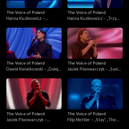
The Voice of Poland
The Voice of Poland
Hanna Kuzimowicz –
Hanna Kuzimowicz – „Trzy
„California Dreamin'”, „The
razy bardziej”, „The Voice of
Voice of Poland”, Live 3, 22
Poland”, Live 3, 22 listopada
listopada 2025
2025
The Voice of Poland
The Voice of Poland
Dawid Kwiatkowski – „Dalej,
Jasiek Piwowarczyk – „Saving
dalej!”, „The Voice of Poland”,
All My Love for You”, „The
Live 3, 22 listopada 2025
Voice of Poland”, Live 3, 22
listopada 2025
The Voice of Poland
The Voice of Poland
Jasiek Piwowarczyk –
Filip Mettler – „Stay”, „The
„Ushuaia”, „The Voice of
Voice of Poland”, Live 3, 22