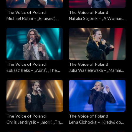
The Voice of Poland
The Voice of Poland
Michael Böhm – „Bruises”,
Natalia Stępnik – „A Woman's
„The Voice of Poland”,
Worth”, „The Voice of
Nokaut, 1 listopada 2025
Poland”, Nokaut, 1 listopada
2025
The Voice of Poland
The Voice of Poland
Łukasz Reks – „Aura”, „The
Julia Wasielewska – „Mamma
Voice of Poland”, Nokaut, 1
Knows Best”, „The Voice of
listopada 2025
Poland”, Nokaut, 1 listopada
2025
The Voice of Poland
The Voice of Poland
Chris Jendrysik – „mori”, „The
Lena Cichocka – „Kiedyś do
Voice of Poland”, Nokaut, 1
Ciebie wrócę”, „The Voice of