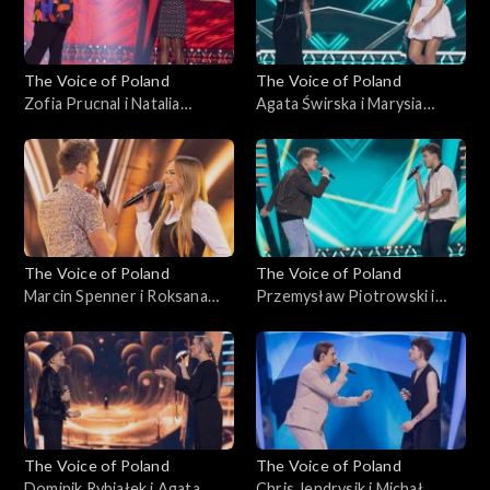
października 2025
The Voice of Poland
The Voice of Poland
Zofia Prucnal i Natalia
Agata Świrska i Marysia
Mikołajec – „Unwritten”;
Sawicka – „Samoloty”; „The
„The Voice of Poland”, Bitwy,
Voice of Poland”, Bitwy, 18
18 października 2025
października 2025
The Voice of Poland
The Voice of Poland
Marcin Spenner i Roksana
Przemysław Piotrowski i
Ostojska – „Falling in Love”;
Michał Lech – „Miliony
„The Voice of Poland”, Bitwy,
monet”; „The Voice of
18 października 2025
Poland”, Bitwy, 18
października 2025
The Voice of Poland
The Voice of Poland
Dominik Rybiałek i Agata
Chris Jendrysik i Michał