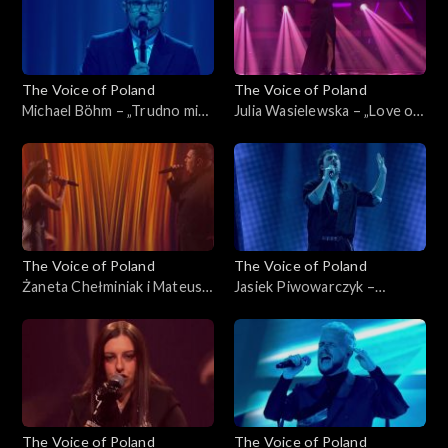
The Voice of Poland
The Voice of Poland
Michael Böhm – „Trudno mi
Julia Wasielewska – „Love on
się przyznać”, „The Voice of
Top”, „The Voice of Poland”,
Poland”, Live 2, 15 listopada
Live 2, 15 listopada 2025
2025
The Voice of Poland
The Voice of Poland
Żaneta Chełminiak i Mateusz
Jasiek Piwowarczyk –
Włodarczyk – „Beneath Your
„Beautiful Things”, „The
Beautiful”, „The Voice of
Voice of Poland”, Live 2, 15
Poland”, Live 2, 15 listopada
listopada 2025
2025
The Voice of Poland
The Voice of Poland