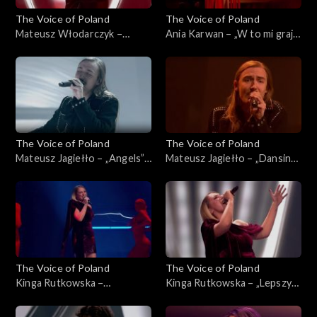
The Voice of Poland
The Voice of Poland
Mateusz Włodarczyk –
Ania Karwan – „W to mi graj”,
„Puste kartki”, „The Voice of
„The Voice of Poland”, Live 3,
Poland”, Live 3, 22 listopada
22 listopada 2025
2025
The Voice of Poland
The Voice of Poland
Mateusz Jagiełło – „Angels”,
Mateusz Jagiełło – „Dansing”,
„The Voice of Poland”, Live 3,
„The Voice of Poland”, Live 3,
22 listopada 2025
22 listopada 2025
The Voice of Poland
The Voice of Poland
Kinga Rutkowska –
Kinga Rutkowska – „Lepszy
„Powerful”, „The Voice of
czas”, „The Voice of Poland”,
Poland”, Live 3, 22 listopada
Live 3, 22 listopada 2025