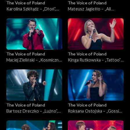
The Voice of Poland
The Voice of Poland
Karolina Szkiłądź – „Dłoń”,
Mateusz Jagiełło – „All
„The Voice of Poland”,
Summer Long”, „The Voice of
Nokaut, 1 listopada 2025
Poland”, Nokaut, 1 listopada
2025
The Voice of Poland
The Voice of Poland
Maciej Zieliński – „Kosmiczne
Kinga Rutkowska – „Tattoo”,
energie”, „The Voice of
„The Voice of Poland”,
Poland”, Nokaut, 1 listopada
Nokaut, 1 listopada 2025
2025
The Voice of Poland
The Voice of Poland
Bartosz Dreczko – „Luźno”,
Roksana Ostojska – „Gossip”,
„The Voice of Poland”,
„The Voice of Poland”,
Nokaut, 1 listopada 2025
Nokaut, 1 listopada 2025