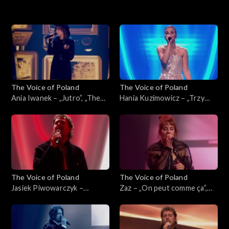
16. edycja – występy
16. edycja
15. edycja
The Voice of Poland
The Voice of Poland
15. edycja – występy
Ania Iwanek – „Jutro”, „The
Hania Kuzimowicz – „Trzy
Voice of Poland”, Finał, 29
razy bardziej”, „The Voice of
listopada 2025
Poland”, Finał, 29 listopada
2025
The Voice of Poland
The Voice of Poland
Jasiek Piwowarczyk –
Zaz – „On peut comme ça”,
„Ushuaia”, „The Voice of
„The Voice of Poland”, Finał,
Poland”, Finał, 29 listopada
29 listopada 2025
2025