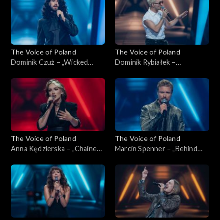
2025
The Voice of Poland
The Voice of Poland
Dominik Czuż – „Wicked
Dominik Rybiałek –
Game”, „The Voice of Poland”,
„Tolerancja”, „The Voice of
Nokaut, 1 listopada 2025
Poland”, Nokaut, 1 listopada
2025
The Voice of Poland
The Voice of Poland
Anna Kędzierska – „Chained
Marcin Spenner – „Behind
to the Rhythm”, „The Voice
Blue Eyes”, „The Voice of
of Poland”, Nokaut, 1
Poland”, Nokaut, 1 listopada
listopada 2025
2025