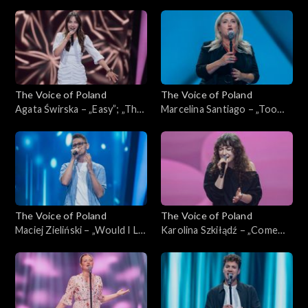
Home”; „The Voice of
słońce, gdzie my”; „The Voice
Poland”, Przesłuchania w
of Poland”, Przesłuchania w
ciemno, 4 października 2025
ciemno, 4 października 2025
The Voice of Poland
The Voice of Poland
Agata Świrska – „Easy”; „The
Marcelina Santiago – „Too
Voice of Poland”,
Lost in You”; „The Voice of
Przesłuchania w ciemno, 4
Poland”, Przesłuchania w
października 2025
ciemno, 4 października 2025
The Voice of Poland
The Voice of Poland
Maciej Zieliński – „Would I Lie
Karolina Szkiłądź – „Come
to You?”; „The Voice of
Away with Me”; „The Voice
Poland”, Przesłuchania w
of Poland”, Przesłuchania w
ciemno, 4 października 2025
ciemno, 4 października 2025