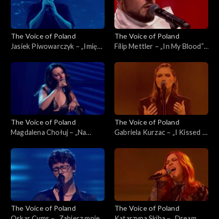
The Voice of Poland
The Voice of Poland
Jasiek Piwowarczyk – „Imię
Filip Mettler – „In My Blood”,
deszczu”, „The Voice of
„The Voice of Poland”, Live 1,
Poland”, Live 1, 8 listopada
8 listopada 2025
2025
The Voice of Poland
The Voice of Poland
Magdalena Chołuj – „Na
Gabriela Kurzac – „I Kissed a
kolana”, „The Voice of
Girl”, „The Voice of Poland”,
Poland”, Live 1, 8 listopada
Live 1, 8 listopada 2025
2025
The Voice of Poland
The Voice of Poland
Oskar Cyms – „Zabierz mnie”,
Katarzyna Skiba – „Dream