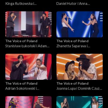
Kinga Rutkowska i
Daniel Hutor i Anna
Małgorzata Szmaglińska –
Kędzierska – „Just Give Me a
„Love in the Dark”, „The
Reason”, „The Voice of
Voice of Poland”, Bitwy, 25
Poland”, Bitwy, 25
października 2025
października 2025
The Voice of Poland
The Voice of Poland
Stanisław Łukoński i Adam
Zhanetta Saparava i
Katryniok – „Zabiorę cię,
Magdalena Chołuj – „Sisters
Magdaleno”, „The Voice of
Are Doin’ It for Themselves”,
Poland”, Bitwy, 25
„The Voice of Poland”, Bitwy,
października 2025
25 października 2025
The Voice of Poland
The Voice of Poland
Adrian Sokołowski i
Joanna Lupa i Dominik Czuż –
Krzysztof Stępień – „What
„My Church”; „The Voice of
Do You Believe In?”; „The
Poland”, Bitwy, 18
Voice of Poland”, Bitwy, 18
października 2025