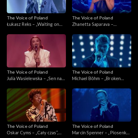
The Voice of Poland
The Voice of Poland
Łukasz Reks – „Waiting on
Zhanetta Saparava –
the World to Change”, „The
„Melodia”, „The Voice of
Voice of Poland”, Live 1, 8
Poland”, Live 1, 8 listopada
listopada 2025
2025
The Voice of Poland
The Voice of Poland
Julia Wasielewska – „Sen na
Michael Böhm – „Broken
pogodne dni”, „The Voice of
Strings”, „The Voice of
Poland”, Live 1, 8 listopada
Poland”, Live 1, 8 listopada
2025
2025
The Voice of Poland
The Voice of Poland
Oskar Cyms – „Cały czas”,
Marcin Spenner – „Piosenka