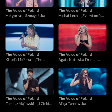
The Voice of Poland
The Voice of Poland
Małgorzata Szmaglińska –
Michał Lech – „Everytime”;
„Fortnight”; „The Voice of
„The Voice of Poland”,
Poland”, Przesłuchania w
Przesłuchania w ciemno, 4
ciemno, 4 października 2025
października 2025
The Voice of Poland
The Voice of Poland
Klaudia Lipińska – „The
Agata Kotulska-Draus –
Door”; „The Voice of
„Songbird”; „The Voice of
Poland”, Przesłuchania w
Poland”, Przesłuchania w
ciemno, 4 października 2025
ciemno, 4 października 2025
The Voice of Poland
The Voice of Poland
Tomasz Majewski – „I Ciebie
Alicja Tarnowska –
też, bardzo”; „The Voice of
„Inspirations”; „The Voice of