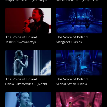
na zapas!'”, „The Voice of
Light”, „The Voice of Poland”,
Poland”, Finał, 29 listopada
Finał, 29 listopada 2025
2025
The Voice of Poland
The Voice of Poland
Jasiek Piwowarczyk –
Margaret i Jasiek
„Bohemian Rhapsody”, „The
Piwowarczyk – „Kochana”,
Voice of Poland”, Finał, 29
„The Voice of Poland”, Finał,
listopada 2025
29 listopada 2025
The Voice of Poland
The Voice of Poland
Hania Kuzimowicz – „Nothing
Michał Szpak i Hania
Compares 2U”, „The Voice of
Kuzimowicz – „E più ti penso”,
Poland”, Finał, 29 listopada
„The Voice of Poland”, Finał,
2025
29 listopada 2025