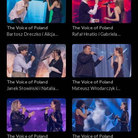
The Voice of Poland
The Voice of Poland
Bartosz Dreczko i Alicja
Rafał Hnatio i Gabriela
Tarnowska – „Nie mówię tak,
Kurzac – „Wynalazek Filipa
nie mówię nie”, „The Voice of
Golarza”, „The Voice of
Poland”, Bitwy, 25
Poland”, Bitwy, 25
października 2025
października 2025
The Voice of Poland
The Voice of Poland
Janek Słowiński i Natalia
Mateusz Włodarczyk i
Stępnik – „Have You Ever
Katarzyna Skiba – „Cold”,
Seen the Rain”, „The Voice of
„The Voice of Poland”, Bitwy,
Poland”, Bitwy, 25
25 października 2025
października 2025
The Voice of Poland
The Voice of Poland