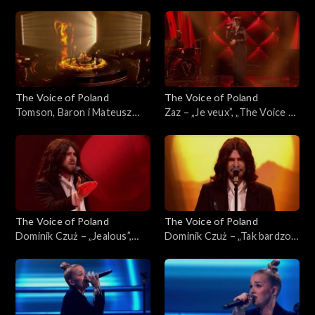
„I Wish”, „The Voice of
„The Voice of Poland”, Finał,
Poland”, Finał, 29 listopada
29 listopada 2025
2025
The Voice of Poland
The Voice of Poland
Tomson, Baron i Mateusz
Zaz – „Je veux”, „The Voice of
Jagiełło – „Whole Lotta
Poland”, Finał, 29 listopada
Love”, „The Voice of Poland”,
2025
Finał, 29 listopada 2025
The Voice of Poland
The Voice of Poland
Dominik Czuż – „Jealous”,
Dominik Czuż – „Tak bardzo
„The Voice of Poland”, Live 3,
mi przykro”, „The Voice of
22 listopada 2025
Poland”, Live 3, 22 listopada
2025