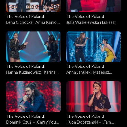
The Voice of Poland
The Voice of Poland
Lena Cichocka i Anna Kaniok
Julia Wasielewska i Łukasz
– „Anxiety”; „The Voice of
Reks – „O niebo lepiej”; „The
Poland”, Bitwy, 11
Voice of Poland”, Bitwy, 11
października 2025
października 2025
The Voice of Poland
The Voice of Poland
Hanna Kuzimowicz i Karina
Anna Janulek i Mateusz
Reske-Chojnacka – „Need
Jagiełło – „Natural”; „The
You Now”; „The Voice of
Voice of Poland”, Bitwy, 11
Poland”, Bitwy, 11
października 2025
października 2025
The Voice of Poland
The Voice of Poland
Dominik Czuż – „Carry You
Kuba Dobrzański – „Tam