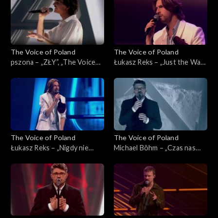
2025
The Voice of Poland
The Voice of Poland
pszona – „ZŁY”, „The Voice
Łukasz Reks – „Just the Way
of Poland”, Live 3, 22
You Are”, „The Voice of
listopada 2025
Poland”, Live 3, 22 listopada
2025
The Voice of Poland
The Voice of Poland
Łukasz Reks – „Nigdy nie
Michael Böhm – „Czas nas
było piękniej”, „The Voice of
uczy pogody”, „The Voice of
Poland”, Live 3, 22 listopada
Poland”, Live 3, 22 listopada
2025
2025