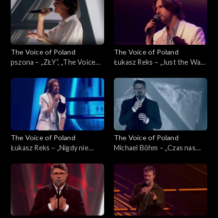
2025
The Voice of Poland
The Voice of Poland
pszona – „ZŁY”, „The Voice
Łukasz Reks – „Just the Way
of Poland”, Live 3, 22
You Are”, „The Voice of
listopada 2025
Poland”, Live 3, 22 listopada
2025
The Voice of Poland
The Voice of Poland
Łukasz Reks – „Nigdy nie
Michael Böhm – „Czas nas
było piękniej”, „The Voice of
uczy pogody”, „The Voice of
Poland”, Live 3, 22 listopada
Poland”, Live 3, 22 listopada
2025
2025