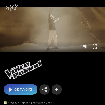
The Voice of Poland
ODTWÓRZ
2025
Polska
rozrywka
2m