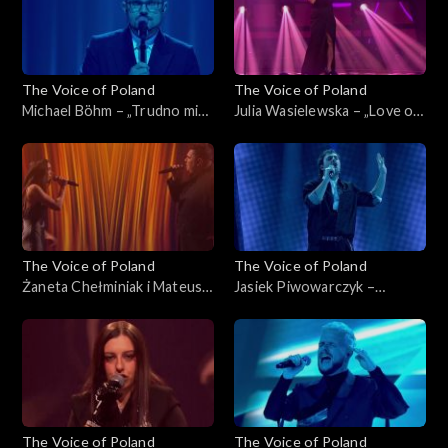
The Voice of Poland
The Voice of Poland
Michael Böhm – „Trudno mi
Julia Wasielewska – „Love on
się przyznać”, „The Voice of
Top”, „The Voice of Poland”,
Poland”, Live 2, 15 listopada
Live 2, 15 listopada 2025
2025
The Voice of Poland
The Voice of Poland
Żaneta Chełminiak i Mateusz
Jasiek Piwowarczyk –
Włodarczyk – „Beneath Your
„Beautiful Things”, „The
Beautiful”, „The Voice of
Voice of Poland”, Live 2, 15
Poland”, Live 2, 15 listopada
listopada 2025
2025
The Voice of Poland
The Voice of Poland