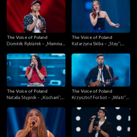
Poland”, Przesłuchania w
Poland”, Przesłuchania w
ciemno, 4 października 2025
ciemno, 4 października 2025
The Voice of Poland
The Voice of Poland
Dominik Rybiałek – „Mamma
Katarzyna Skiba – „Stay”;
Mia”; „The Voice of Poland”,
„The Voice of Poland”,
Przesłuchania w ciemno, 4
Przesłuchania w ciemno, 4
października 2025
października 2025
The Voice of Poland
The Voice of Poland
Natalia Stępnik – „Kocham”;
Krzysztof Forbot – „Wiatr”;
„The Voice of Poland”,
„The Voice of Poland”,
Przesłuchania w ciemno, 27
Przesłuchania w ciemno, 27
września 2025
września 2025