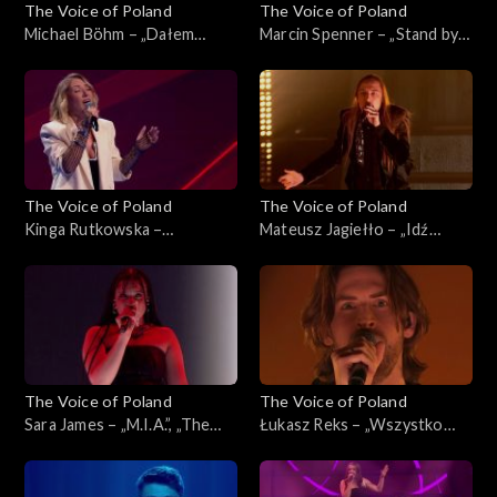
The Voice of Poland
The Voice of Poland
Michael Böhm – „Dałem
Marcin Spenner – „Stand by
słowo”, „The Voice of
My Woman”, „The Voice of
Poland”, Live 3, 22 listopada
Poland”, Live 2, 15 listopada
2025
2025
The Voice of Poland
The Voice of Poland
Kinga Rutkowska –
Mateusz Jagiełło – „Idź
„Wrecking Ball”, „The Voice
precz”, „The Voice of Poland”,
of Poland”, Live 2, 15
Live 2, 15 listopada 2025
listopada 2025
The Voice of Poland
The Voice of Poland
Sara James – „M.I.A.”, „The
Łukasz Reks – „Wszystko
Voice of Poland”, Live 2, 15
będzie dobrze”, „The Voice of
listopada 2025
Poland”, Live 2, 15 listopada
2025