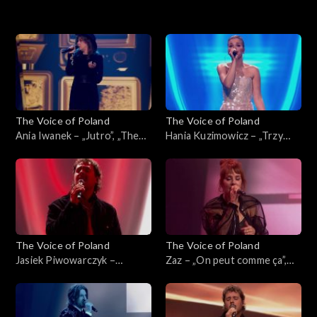
16. edycja – występy
16. edycja
15. edycja
The Voice of Poland
The Voice of Poland
15. edycja – występy
Ania Iwanek – „Jutro”, „The
Hania Kuzimowicz – „Trzy
Voice of Poland”, Finał, 29
razy bardziej”, „The Voice of
listopada 2025
Poland”, Finał, 29 listopada
2025
The Voice of Poland
The Voice of Poland
Jasiek Piwowarczyk –
Zaz – „On peut comme ça”,
„Ushuaia”, „The Voice of
„The Voice of Poland”, Finał,
Poland”, Finał, 29 listopada
29 listopada 2025
2025