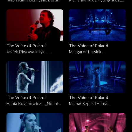
na zapas!'”, „The Voice of
Light”, „The Voice of Poland”,
Poland”, Finał, 29 listopada
Finał, 29 listopada 2025
2025
The Voice of Poland
The Voice of Poland
Jasiek Piwowarczyk –
Margaret i Jasiek
„Bohemian Rhapsody”, „The
Piwowarczyk – „Kochana”,
Voice of Poland”, Finał, 29
„The Voice of Poland”, Finał,
listopada 2025
29 listopada 2025
The Voice of Poland
The Voice of Poland
Hania Kuzimowicz – „Nothing
Michał Szpak i Hania
Compares 2U”, „The Voice of
Kuzimowicz – „E più ti penso”,
Poland”, Finał, 29 listopada
„The Voice of Poland”, Finał,
2025
29 listopada 2025