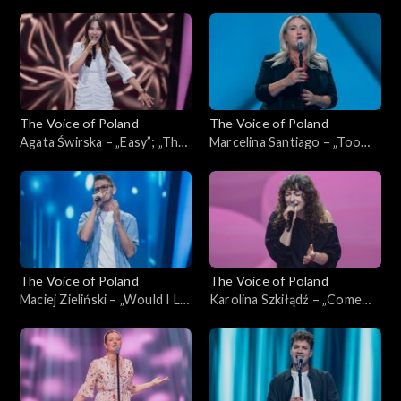
Home”; „The Voice of
słońce, gdzie my”; „The Voice
Poland”, Przesłuchania w
of Poland”, Przesłuchania w
ciemno, 4 października 2025
ciemno, 4 października 2025
The Voice of Poland
The Voice of Poland
Agata Świrska – „Easy”; „The
Marcelina Santiago – „Too
Voice of Poland”,
Lost in You”; „The Voice of
Przesłuchania w ciemno, 4
Poland”, Przesłuchania w
października 2025
ciemno, 4 października 2025
The Voice of Poland
The Voice of Poland
Maciej Zieliński – „Would I Lie
Karolina Szkiłądź – „Come
to You?”; „The Voice of
Away with Me”; „The Voice
Poland”, Przesłuchania w
of Poland”, Przesłuchania w
ciemno, 4 października 2025
ciemno, 4 października 2025