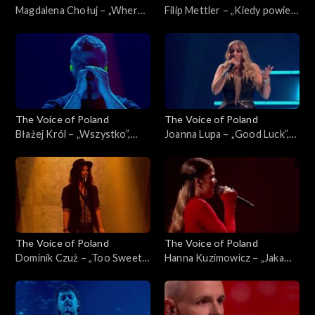
Magdalena Chołuj – „Where
Filip Mettler – „Kiedy powiem
Is My Husband!”, „The Voice
sobie dość”, „The Voice of
of Poland”, Live 2, 15
Poland”, Live 2, 15 listopada
listopada 2025
2025
The Voice of Poland
The Voice of Poland
Błażej Król – „Wszystko”,
Joanna Lupa – „Good Luck”,
„The Voice of Poland”, Live 2,
„The Voice of Poland”, Live 2,
15 listopada 2025
15 listopada 2025
The Voice of Poland
The Voice of Poland
Dominik Czuż – „Too Sweet”,
Hanna Kuzimowicz – „Jaka
„The Voice of Poland”, Live 2,
róża taki cierń”, „The Voice
15 listopada 2025
of Poland”, Live 2, 15
listopada 2025