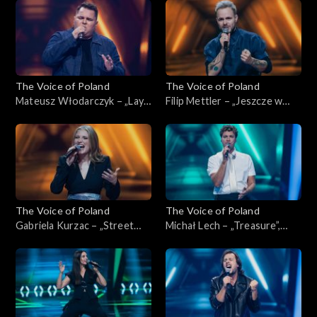
listopada 2025
Poland”, Nokaut, 1 listopada
2025
The Voice of Poland
The Voice of Poland
Mateusz Włodarczyk – „Lay
Filip Mettler – „Jeszcze w
Me Down”, „The Voice of
zielone gramy”, „The Voice of
Poland”, Nokaut, 1 listopada
Poland”, Nokaut, 1 listopada
2025
2025
The Voice of Poland
The Voice of Poland
Gabriela Kurzac – „Street
Michał Lech – „Treasure”,
Life”, „The Voice of Poland”,
„The Voice of Poland”,
Nokaut, 1 listopada 2025
Nokaut, 1 listopada 2025