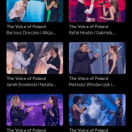
The Voice of Poland
The Voice of Poland
Bartosz Dreczko i Alicja
Rafał Hnatio i Gabriela
Tarnowska – „Nie mówię tak,
Kurzac – „Wynalazek Filipa
nie mówię nie”, „The Voice of
Golarza”, „The Voice of
Poland”, Bitwy, 25
Poland”, Bitwy, 25
października 2025
października 2025
The Voice of Poland
The Voice of Poland
Janek Słowiński i Natalia
Mateusz Włodarczyk i
Stępnik – „Have You Ever
Katarzyna Skiba – „Cold”,
Seen the Rain”, „The Voice of
„The Voice of Poland”, Bitwy,
Poland”, Bitwy, 25
25 października 2025
października 2025
The Voice of Poland
The Voice of Poland