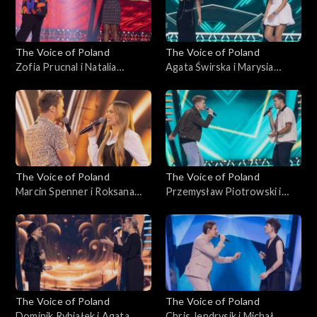
października 2025
The Voice of Poland
The Voice of Poland
Zofia Prucnal i Natalia
Agata Świrska i Marysia
Mikołajec – „Unwritten”;
Sawicka – „Samoloty”; „The
„The Voice of Poland”, Bitwy,
Voice of Poland”, Bitwy, 18
18 października 2025
października 2025
The Voice of Poland
The Voice of Poland
Marcin Spenner i Roksana
Przemysław Piotrowski i
Ostojska – „Falling in Love”;
Michał Lech – „Miliony
„The Voice of Poland”, Bitwy,
monet”; „The Voice of
18 października 2025
Poland”, Bitwy, 18
października 2025
The Voice of Poland
The Voice of Poland
Dominik Rybiałek i Agata
Chris Jendrysik i Michał