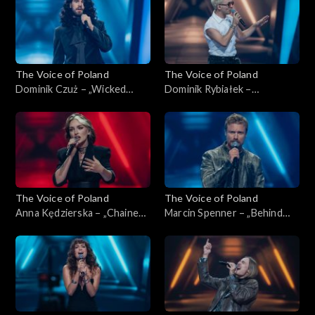
2025
The Voice of Poland
The Voice of Poland
Dominik Czuż – „Wicked
Dominik Rybiałek –
Game”, „The Voice of Poland”,
„Tolerancja”, „The Voice of
Nokaut, 1 listopada 2025
Poland”, Nokaut, 1 listopada
2025
The Voice of Poland
The Voice of Poland
Anna Kędzierska – „Chained
Marcin Spenner – „Behind
to the Rhythm”, „The Voice
Blue Eyes”, „The Voice of
of Poland”, Nokaut, 1
Poland”, Nokaut, 1 listopada
listopada 2025
2025