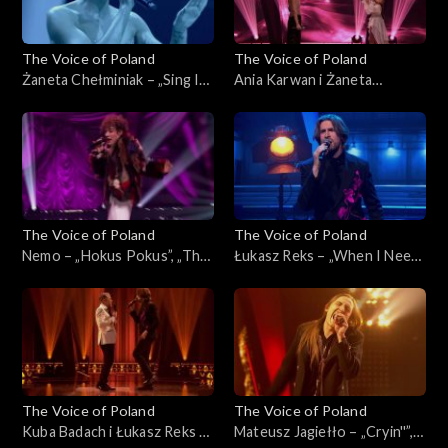
The Voice of Poland
The Voice of Poland
Żaneta Chełminiak – „Sing It
Ania Karwan i Żaneta
Back”, „The Voice of Poland”,
Chełminiak – „I Wanna Dance
Finał, 29 listopada 2025
with Somebody”, „The Voice
of Poland”, Finał, 29
listopada 2025
The Voice of Poland
The Voice of Poland
Nemo – „Hokus Pokus”, „The
Łukasz Reks – „When I Need
Voice of Poland”, Finał, 29
You”, „The Voice of Poland”,
listopada 2025
Finał, 29 listopada 2025
The Voice of Poland
The Voice of Poland
Kuba Badach i Łukasz Reks –
Mateusz Jagiełło – „Cryin''”,