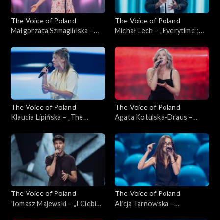
The Voice of Poland
The Voice of Poland
Małgorzata Szmaglińska –
Michał Lech – „Everytime”;
„Fortnight”; „The Voice of
„The Voice of Poland”,
Poland”, Przesłuchania w
Przesłuchania w ciemno, 4
ciemno, 4 października 2025
października 2025
The Voice of Poland
The Voice of Poland
Klaudia Lipińska – „The
Agata Kotulska-Draus –
Door”; „The Voice of
„Songbird”; „The Voice of
Poland”, Przesłuchania w
Poland”, Przesłuchania w
ciemno, 4 października 2025
ciemno, 4 października 2025
The Voice of Poland
The Voice of Poland
Tomasz Majewski – „I Ciebie
Alicja Tarnowska –
też, bardzo”; „The Voice of
„Inspirations”; „The Voice of