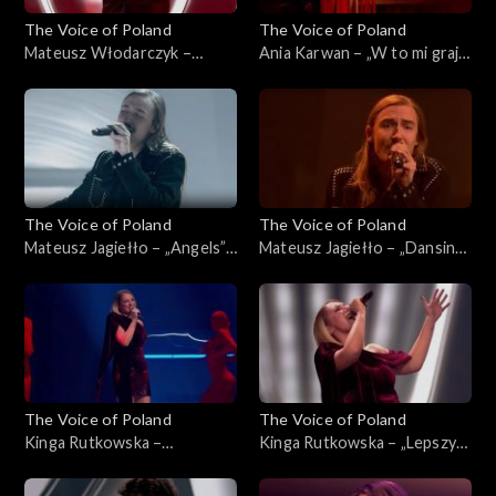
The Voice of Poland
The Voice of Poland
Mateusz Włodarczyk –
Ania Karwan – „W to mi graj”,
„Puste kartki”, „The Voice of
„The Voice of Poland”, Live 3,
Poland”, Live 3, 22 listopada
22 listopada 2025
2025
The Voice of Poland
The Voice of Poland
Mateusz Jagiełło – „Angels”,
Mateusz Jagiełło – „Dansing”,
„The Voice of Poland”, Live 3,
„The Voice of Poland”, Live 3,
22 listopada 2025
22 listopada 2025
The Voice of Poland
The Voice of Poland
Kinga Rutkowska –
Kinga Rutkowska – „Lepszy
„Powerful”, „The Voice of
czas”, „The Voice of Poland”,
Poland”, Live 3, 22 listopada
Live 3, 22 listopada 2025