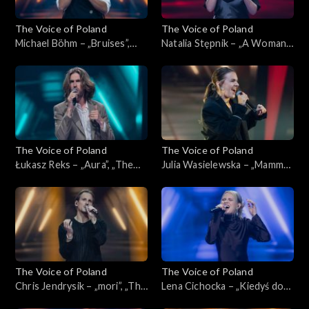
The Voice of Poland
The Voice of Poland
Michael Böhm – „Bruises”,
Natalia Stępnik – „A Woman's
„The Voice of Poland”,
Worth”, „The Voice of
Nokaut, 1 listopada 2025
Poland”, Nokaut, 1 listopada
2025
The Voice of Poland
The Voice of Poland
Łukasz Reks – „Aura”, „The
Julia Wasielewska – „Mamma
Voice of Poland”, Nokaut, 1
Knows Best”, „The Voice of
listopada 2025
Poland”, Nokaut, 1 listopada
2025
The Voice of Poland
The Voice of Poland
Chris Jendrysik – „mori”, „The
Lena Cichocka – „Kiedyś do
Voice of Poland”, Nokaut, 1
Ciebie wrócę”, „The Voice of