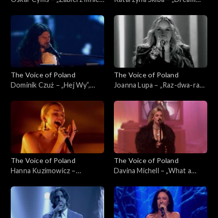
„The Voice of Poland”, Live 1,
On”, „The Voice of Poland”,
8 listopada 2025
Live 1, 8 listopada 2025
The Voice of Poland
The Voice of Poland
Dominik Czuż – „Hej Wy”,
Joanna Lupa – „Raz-dwa-raz-
„The Voice of Poland”, Live 1,
dwa”, „The Voice of Poland”,
8 listopada 2025
Live 1, 8 listopada 2025
The Voice of Poland
The Voice of Poland
Hanna Kuzimowicz –
Davina Michell – „What a
„Running Up That Hill”, „The
Woman”, „The Voice of
Voice of Poland”, Live 1, 8
Poland”, Live 1, 8 listopada
listopada 2025
2025