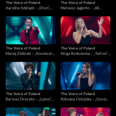
The Voice of Poland
The Voice of Poland
Karolina Szkiłądź – „Dłoń”,
Mateusz Jagiełło – „All
„The Voice of Poland”,
Summer Long”, „The Voice of
Nokaut, 1 listopada 2025
Poland”, Nokaut, 1 listopada
2025
The Voice of Poland
The Voice of Poland
Maciej Zieliński – „Kosmiczne
Kinga Rutkowska – „Tattoo”,
energie”, „The Voice of
„The Voice of Poland”,
Poland”, Nokaut, 1 listopada
Nokaut, 1 listopada 2025
2025
The Voice of Poland
The Voice of Poland
Bartosz Dreczko – „Luźno”,
Roksana Ostojska – „Gossip”,
„The Voice of Poland”,
„The Voice of Poland”,
Nokaut, 1 listopada 2025
Nokaut, 1 listopada 2025