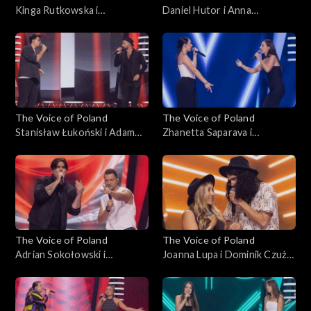
Kinga Rutkowska i
Daniel Hutor i Anna
Małgorzata Szmaglińska –
Kędzierska – „Just Give Me a
„Love in the Dark”, „The
Reason”, „The Voice of
Voice of Poland”, Bitwy, 25
Poland”, Bitwy, 25
października 2025
października 2025
The Voice of Poland
The Voice of Poland
Stanisław Łukoński i Adam
Zhanetta Saparava i
Katryniok – „Zabiorę cię,
Magdalena Chołuj – „Sisters
Magdaleno”, „The Voice of
Are Doin’ It for Themselves”,
Poland”, Bitwy, 25
„The Voice of Poland”, Bitwy,
października 2025
25 października 2025
The Voice of Poland
The Voice of Poland
Adrian Sokołowski i
Joanna Lupa i Dominik Czuż –
Krzysztof Stępień – „What
„My Church”; „The Voice of
Do You Believe In?”; „The
Poland”, Bitwy, 18
Voice of Poland”, Bitwy, 18
października 2025