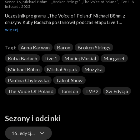
Sezon 16, Michael Böhm – „Broken Strings”, „The Voice of Poland”, Live 1, 8
listopada 2025
Uczestnik programu „The Voice of Poland” Michael Böhm z
drużyny Kuby Badacha postanowił podczas etapu Live 1
wykonać piosenkę „Broken Strings”. To utwór z drugiego
więcej
albumu brytyjskiego muzyka Jamesa Morrisona „Songs for You,
Truths for Me” z 2008 roku, który jest duetem z kanadyjską
Tagi:
Anna Karwan
Baron
Broken Strings
piosenkarką Nelly Furtado. Böhm swoją wersję przeboju
zaprezentował 8 listopada 2025 roku na antenie TVP2.
Kuba Badach
Live 1
Maciej Musiał
Margaret
Michael Böhm
Michał Szpak
Muzyka
Paulina Chylewska
Talent Show
The Voice Of Poland
Tomson
TVP2
Xvi Edycja
Sezony i odcinki
16. edycja – występy