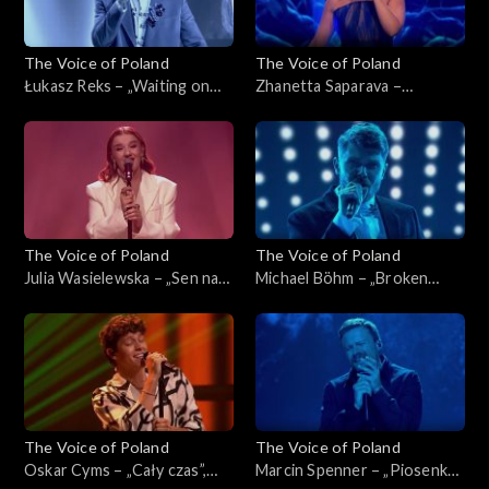
The Voice of Poland
The Voice of Poland
Łukasz Reks – „Waiting on
Zhanetta Saparava –
the World to Change”, „The
„Melodia”, „The Voice of
Voice of Poland”, Live 1, 8
Poland”, Live 1, 8 listopada
listopada 2025
2025
The Voice of Poland
The Voice of Poland
Julia Wasielewska – „Sen na
Michael Böhm – „Broken
pogodne dni”, „The Voice of
Strings”, „The Voice of
Poland”, Live 1, 8 listopada
Poland”, Live 1, 8 listopada
2025
2025
The Voice of Poland
The Voice of Poland
Oskar Cyms – „Cały czas”,
Marcin Spenner – „Piosenka