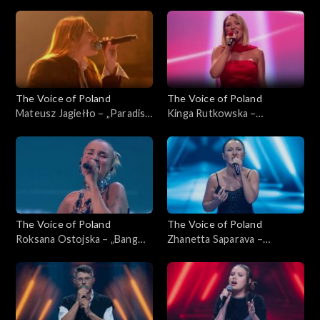
„The Voice of Poland”, Live 1,
księżycowa”, „The Voice of
8 listopada 2025
Poland”, Live 1, 8 listopada
2025
The Voice of Poland
The Voice of Poland
Mateusz Jagiełło – „Paradise
Kinga Rutkowska –
City”, „The Voice of Poland”,
„Odkryjemy miłość nieznaną”,
Live 1, 8 listopada 2025
„The Voice of Poland”, Live 1,
8 listopada 2025
The Voice of Poland
The Voice of Poland
Roksana Ostojska – „Bang
Zhanetta Saparava –
Bang”, „The Voice of Poland”,
„Addicted to You”, „The
Live 1, 8 listopada 2025
Voice of Poland”, Nokaut, 1
listopada 2025