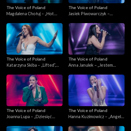
The Voice of Poland
The Voice of Poland
Magdalena Chołuj – „Hot
Jasiek Piwowarczyk –
Right Now”, „The Voice of
„Glimpse of Us”, „The Voice
Poland”, Nokaut, 1 listopada
of Poland”, Nokaut, 1
2025
listopada 2025
The Voice of Poland
The Voice of Poland
Katarzyna Skiba – „Lifted”,
Anna Janulek – „Jestem
„The Voice of Poland”,
kobietą”, „The Voice of
Nokaut, 1 listopada 2025
Poland”, Nokaut, 1 listopada
2025
The Voice of Poland
The Voice of Poland
Joanna Lupa – „Dziesięć
Hanna Kuzimowicz – „Angel”,
przykazań”, „The Voice of
„The Voice of Poland”,
Poland”, Nokaut, 1 listopada
Nokaut, 1 listopada 2025