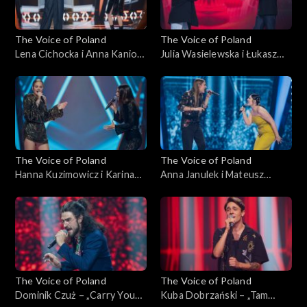
The Voice of Poland
The Voice of Poland
Lena Cichocka i Anna Kaniok
Julia Wasielewska i Łukasz
– „Anxiety”; „The Voice of
Reks – „O niebo lepiej”; „The
Poland”, Bitwy, 11
Voice of Poland”, Bitwy, 11
października 2025
października 2025
The Voice of Poland
The Voice of Poland
Hanna Kuzimowicz i Karina
Anna Janulek i Mateusz
Reske-Chojnacka – „Need
Jagiełło – „Natural”; „The
You Now”; „The Voice of
Voice of Poland”, Bitwy, 11
Poland”, Bitwy, 11
października 2025
października 2025
The Voice of Poland
The Voice of Poland
Dominik Czuż – „Carry You
Kuba Dobrzański – „Tam