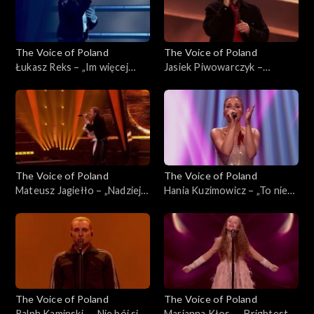
The Voice of Poland
The Voice of Poland
Łukasz Reks – „Im więcej
Jasiek Piwowarczyk –
ciebie tym mniej”, „The Voice
„Szklanka wody'”, „The Voice
of Poland”, Finał, 29
of Poland”, Finał, 29
listopada 2025
listopada 2025
The Voice of Poland
The Voice of Poland
Mateusz Jagiełło – „Nadzieja”,
Hania Kuzimowicz – „To nie
„The Voice of Poland”, Finał,
ja”, „The Voice of Poland”,
29 listopada 2025
Finał, 29 listopada 2025
The Voice of Poland
The Voice of Poland
Ralph Kaminski – „Nie bój się
Marianna Kłos – „Brightest