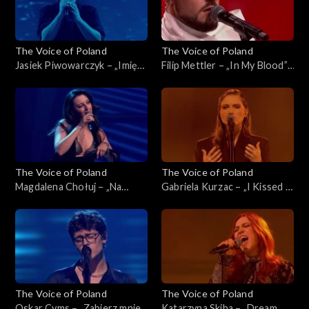
The Voice of Poland
The Voice of Poland
Jasiek Piwowarczyk – „Imię
Filip Mettler – „In My Blood”,
deszczu”, „The Voice of
„The Voice of Poland”, Live 1,
Poland”, Live 1, 8 listopada
8 listopada 2025
2025
The Voice of Poland
The Voice of Poland
Magdalena Chołuj – „Na
Gabriela Kurzac – „I Kissed a
kolana”, „The Voice of
Girl”, „The Voice of Poland”,
Poland”, Live 1, 8 listopada
Live 1, 8 listopada 2025
2025
The Voice of Poland
The Voice of Poland
Oskar Cyms – „Zabierz mnie”,
Katarzyna Skiba – „Dream