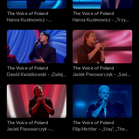
The Voice of Poland
The Voice of Poland
Hanna Kuzimowicz –
Hanna Kuzimowicz – „Trzy
„California Dreamin'”, „The
razy bardziej”, „The Voice of
Voice of Poland”, Live 3, 22
Poland”, Live 3, 22 listopada
listopada 2025
2025
The Voice of Poland
The Voice of Poland
Dawid Kwiatkowski – „Dalej,
Jasiek Piwowarczyk – „Saving
dalej!”, „The Voice of Poland”,
All My Love for You”, „The
Live 3, 22 listopada 2025
Voice of Poland”, Live 3, 22
listopada 2025
The Voice of Poland
The Voice of Poland
Jasiek Piwowarczyk –
Filip Mettler – „Stay”, „The
„Ushuaia”, „The Voice of
Voice of Poland”, Live 3, 22