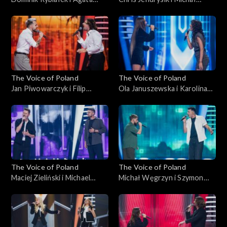
Kotulska-Draus – „Boję się o
Wąsowicz-Piekarski – „Man
Ciebie”; „The Voice of
in the Mirror”; „The Voice of
Poland”, Bitwy, 18
Poland”, Bitwy, 18
października 2025
października 2025
The Voice of Poland
The Voice of Poland
Jan Piwowarczyk i Filip
Ola Januszewska i Karolina
Mettler – „Leave the Door
Szkiłądź – „O nich, o Tobie”;
Open”; „The Voice of
„The Voice of Poland”, Bitwy,
Poland”, Bitwy, 11
11 października 2025
października 2025
The Voice of Poland
The Voice of Poland
Maciej Zieliński i Michael
Michał Węgrzyn i Szymon
Böhm – „Home”; „The Voice
Rybacki – „Napad”; „The
of Poland”, Bitwy, 11
Voice of Poland”, Bitwy, 11
października 2025
października 2025