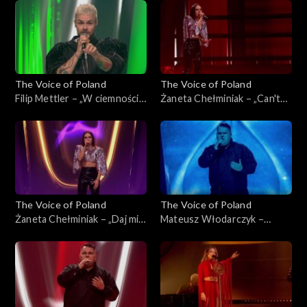
Poland”, Live 3, 22 listopada
listopada 2025
2025
The Voice of Poland
The Voice of Poland
Filip Mettler – „W ciemności”,
Żaneta Chełminiak – „Can't
„The Voice of Poland”, Live 3,
Get You Out of My Head”,
22 listopada 2025
„The Voice of Poland”, Live 3,
22 listopada 2025
The Voice of Poland
The Voice of Poland
Żaneta Chełminiak – „Daj mi
Mateusz Włodarczyk –
odejść”, „The Voice of
„Right Here Waiting for You”,
Poland”, Live 3, 22 listopada
„The Voice of Poland”, Live 3,
2025
22 listopada 2025