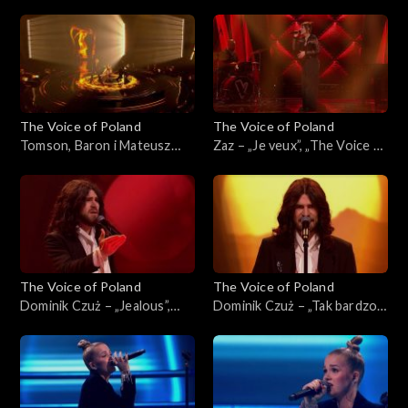
„I Wish”, „The Voice of
„The Voice of Poland”, Finał,
Poland”, Finał, 29 listopada
29 listopada 2025
2025
The Voice of Poland
The Voice of Poland
Tomson, Baron i Mateusz
Zaz – „Je veux”, „The Voice of
Jagiełło – „Whole Lotta
Poland”, Finał, 29 listopada
Love”, „The Voice of Poland”,
2025
Finał, 29 listopada 2025
The Voice of Poland
The Voice of Poland
Dominik Czuż – „Jealous”,
Dominik Czuż – „Tak bardzo
„The Voice of Poland”, Live 3,
mi przykro”, „The Voice of
22 listopada 2025
Poland”, Live 3, 22 listopada
2025