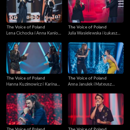
października 2025
października 2025
The Voice of Poland
The Voice of Poland
Lena Cichocka i Anna Kaniok
Julia Wasielewska i Łukasz
– „Anxiety”; „The Voice of
Reks – „O niebo lepiej”; „The
Poland”, Bitwy, 11
Voice of Poland”, Bitwy, 11
października 2025
października 2025
The Voice of Poland
The Voice of Poland
Hanna Kuzimowicz i Karina
Anna Janulek i Mateusz
Reske-Chojnacka – „Need
Jagiełło – „Natural”; „The
You Now”; „The Voice of
Voice of Poland”, Bitwy, 11
Poland”, Bitwy, 11
października 2025
października 2025
The Voice of Poland
The Voice of Poland