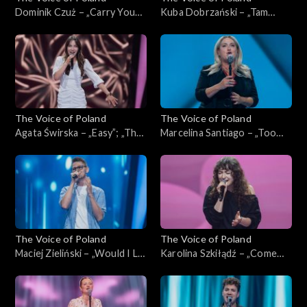
Dominik Czuż – „Carry You
Kuba Dobrzański – „Tam
Home”; „The Voice of
słońce, gdzie my”; „The Voice
Poland”, Przesłuchania w
of Poland”, Przesłuchania w
ciemno, 4 października 2025
ciemno, 4 października 2025
The Voice of Poland
The Voice of Poland
Agata Świrska – „Easy”; „The
Marcelina Santiago – „Too
Voice of Poland”,
Lost in You”; „The Voice of
Przesłuchania w ciemno, 4
Poland”, Przesłuchania w
października 2025
ciemno, 4 października 2025
The Voice of Poland
The Voice of Poland
Maciej Zieliński – „Would I Lie
Karolina Szkiłądź – „Come
to You?”; „The Voice of
Away with Me”; „The Voice
Poland”, Przesłuchania w
of Poland”, Przesłuchania w
ciemno, 4 października 2025
ciemno, 4 października 2025