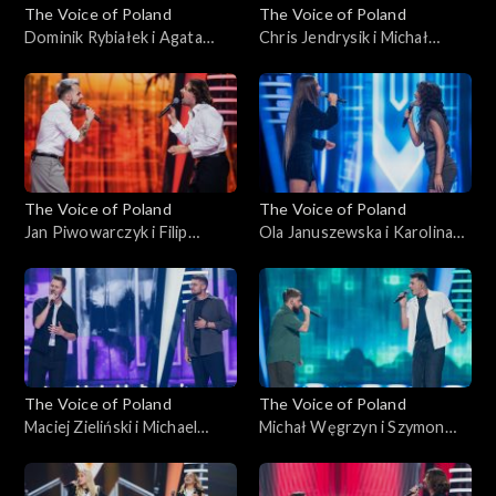
The Voice of Poland
The Voice of Poland
Dominik Rybiałek i Agata
Chris Jendrysik i Michał
Kotulska-Draus – „Boję się o
Wąsowicz-Piekarski – „Man
Ciebie”; „The Voice of
in the Mirror”; „The Voice of
Poland”, Bitwy, 18
Poland”, Bitwy, 18
października 2025
października 2025
The Voice of Poland
The Voice of Poland
Jan Piwowarczyk i Filip
Ola Januszewska i Karolina
Mettler – „Leave the Door
Szkiłądź – „O nich, o Tobie”;
Open”; „The Voice of
„The Voice of Poland”, Bitwy,
Poland”, Bitwy, 11
11 października 2025
października 2025
The Voice of Poland
The Voice of Poland
Maciej Zieliński i Michael
Michał Węgrzyn i Szymon
Böhm – „Home”; „The Voice
Rybacki – „Napad”; „The
of Poland”, Bitwy, 11
Voice of Poland”, Bitwy, 11