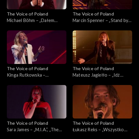
The Voice of Poland
The Voice of Poland
Michael Böhm – „Dałem
Marcin Spenner – „Stand by
słowo”, „The Voice of
My Woman”, „The Voice of
Poland”, Live 3, 22 listopada
Poland”, Live 2, 15 listopada
2025
2025
The Voice of Poland
The Voice of Poland
Kinga Rutkowska –
Mateusz Jagiełło – „Idź
„Wrecking Ball”, „The Voice
precz”, „The Voice of Poland”,
of Poland”, Live 2, 15
Live 2, 15 listopada 2025
listopada 2025
The Voice of Poland
The Voice of Poland
Sara James – „M.I.A.”, „The
Łukasz Reks – „Wszystko
Voice of Poland”, Live 2, 15
będzie dobrze”, „The Voice of