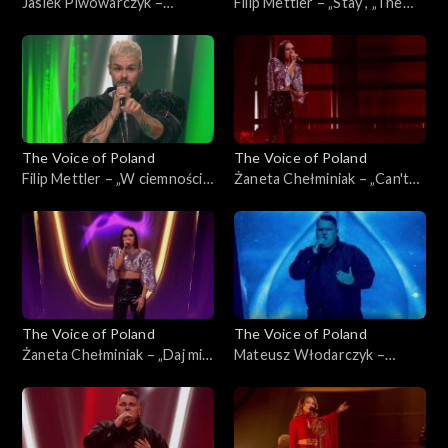
Jasiek Piwowarczyk –
Filip Mettler – „Stay”, „The
„Ushuaia”, „The Voice of
Voice of Poland”, Live 3, 22
Poland”, Live 3, 22 listopada
listopada 2025
2025
The Voice of Poland
The Voice of Poland
Filip Mettler – „W ciemności”,
Żaneta Chełminiak – „Can't
„The Voice of Poland”, Live 3,
Get You Out of My Head”,
22 listopada 2025
„The Voice of Poland”, Live 3,
22 listopada 2025
The Voice of Poland
The Voice of Poland
Żaneta Chełminiak – „Daj mi
Mateusz Włodarczyk –
odejść”, „The Voice of
„Right Here Waiting for You”,
Poland”, Live 3, 22 listopada
„The Voice of Poland”, Live 3,
2025
22 listopada 2025