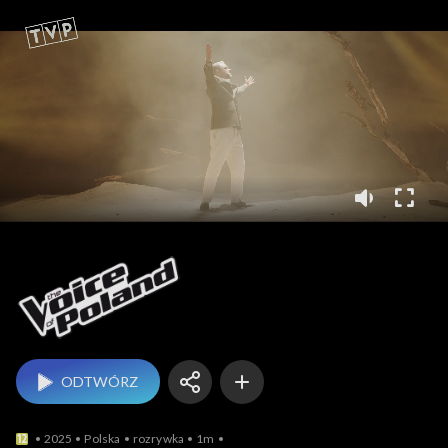
The Voice of Poland
ODTWÓRZ
2025
Polska
rozrywka
1m