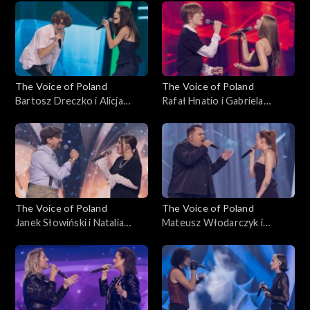
Nokaut, 1 listopada 2025
Nokaut, 1 listopada 2025
The Voice of Poland
The Voice of Poland
Bartosz Dreczko i Alicja
Rafał Hnatio i Gabriela
Tarnowska – „Nie mówię tak,
Kurzac – „Wynalazek Filipa
nie mówię nie”, „The Voice of
Golarza”, „The Voice of
Poland”, Bitwy, 25
Poland”, Bitwy, 25
października 2025
października 2025
The Voice of Poland
The Voice of Poland
Janek Słowiński i Natalia
Mateusz Włodarczyk i
Stępnik – „Have You Ever
Katarzyna Skiba – „Cold”,
Seen the Rain”, „The Voice of
„The Voice of Poland”, Bitwy,
Poland”, Bitwy, 25
25 października 2025
października 2025