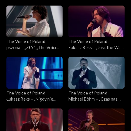
„Powerful”, „The Voice of
czas”, „The Voice of Poland”,
Poland”, Live 3, 22 listopada
Live 3, 22 listopada 2025
2025
The Voice of Poland
The Voice of Poland
pszona – „ZŁY”, „The Voice
Łukasz Reks – „Just the Way
of Poland”, Live 3, 22
You Are”, „The Voice of
listopada 2025
Poland”, Live 3, 22 listopada
2025
The Voice of Poland
The Voice of Poland
Łukasz Reks – „Nigdy nie
Michael Böhm – „Czas nas
było piękniej”, „The Voice of
uczy pogody”, „The Voice of
Poland”, Live 3, 22 listopada
Poland”, Live 3, 22 listopada
2025
2025