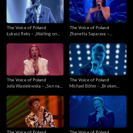
listopada 2025
2025
The Voice of Poland
The Voice of Poland
Łukasz Reks – „Waiting on
Zhanetta Saparava –
the World to Change”, „The
„Melodia”, „The Voice of
Voice of Poland”, Live 1, 8
Poland”, Live 1, 8 listopada
listopada 2025
2025
The Voice of Poland
The Voice of Poland
Julia Wasielewska – „Sen na
Michael Böhm – „Broken
pogodne dni”, „The Voice of
Strings”, „The Voice of
Poland”, Live 1, 8 listopada
Poland”, Live 1, 8 listopada
2025
2025
The Voice of Poland
The Voice of Poland