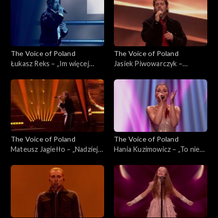
2025
The Voice of Poland
The Voice of Poland
Łukasz Reks – „Im więcej
Jasiek Piwowarczyk –
ciebie tym mniej”, „The Voice
„Szklanka wody'”, „The Voice
of Poland”, Finał, 29
of Poland”, Finał, 29
listopada 2025
listopada 2025
The Voice of Poland
The Voice of Poland
Mateusz Jagiełło – „Nadzieja”,
Hania Kuzimowicz – „To nie
„The Voice of Poland”, Finał,
ja”, „The Voice of Poland”,
29 listopada 2025
Finał, 29 listopada 2025