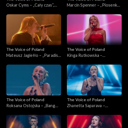
Oskar Cyms – „Cały czas”,
Marcin Spenner – „Piosenka
„The Voice of Poland”, Live 1,
księżycowa”, „The Voice of
8 listopada 2025
Poland”, Live 1, 8 listopada
2025
The Voice of Poland
The Voice of Poland
Mateusz Jagiełło – „Paradise
Kinga Rutkowska –
City”, „The Voice of Poland”,
„Odkryjemy miłość nieznaną”,
Live 1, 8 listopada 2025
„The Voice of Poland”, Live 1,
8 listopada 2025
The Voice of Poland
The Voice of Poland
Roksana Ostojska – „Bang
Zhanetta Saparava –
Bang”, „The Voice of Poland”,
„Addicted to You”, „The
Live 1, 8 listopada 2025
Voice of Poland”, Nokaut, 1
listopada 2025