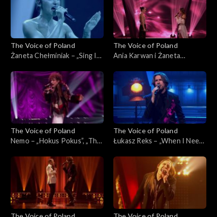
2025
29 listopada 2025
The Voice of Poland
The Voice of Poland
Żaneta Chełminiak – „Sing It
Ania Karwan i Żaneta
Back”, „The Voice of Poland”,
Chełminiak – „I Wanna Dance
Finał, 29 listopada 2025
with Somebody”, „The Voice
of Poland”, Finał, 29
listopada 2025
The Voice of Poland
The Voice of Poland
Nemo – „Hokus Pokus”, „The
Łukasz Reks – „When I Need
Voice of Poland”, Finał, 29
You”, „The Voice of Poland”,
listopada 2025
Finał, 29 listopada 2025
The Voice of Poland
The Voice of Poland