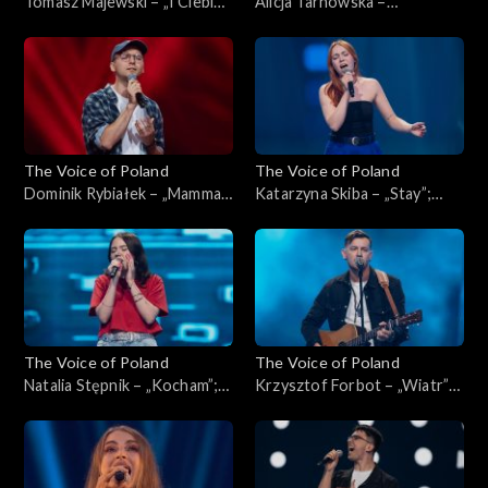
Tomasz Majewski – „I Ciebie
Alicja Tarnowska –
też, bardzo”; „The Voice of
„Inspirations”; „The Voice of
Poland”, Przesłuchania w
Poland”, Przesłuchania w
ciemno, 4 października 2025
ciemno, 4 października 2025
The Voice of Poland
The Voice of Poland
Dominik Rybiałek – „Mamma
Katarzyna Skiba – „Stay”;
Mia”; „The Voice of Poland”,
„The Voice of Poland”,
Przesłuchania w ciemno, 4
Przesłuchania w ciemno, 4
października 2025
października 2025
The Voice of Poland
The Voice of Poland
Natalia Stępnik – „Kocham”;
Krzysztof Forbot – „Wiatr”;
„The Voice of Poland”,
„The Voice of Poland”,
Przesłuchania w ciemno, 27
Przesłuchania w ciemno, 27
września 2025
września 2025