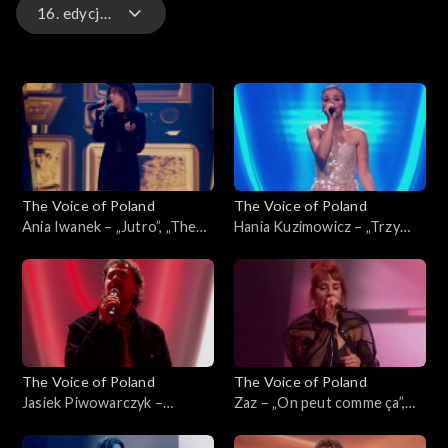
16. edycja – występy
16. edycja – występy
16. edycja
15. edycja
The Voice of Poland
The Voice of Poland
15. edycja – występy
Ania Iwanek – „Jutro”, „The
Hania Kuzimowicz – „Trzy
Voice of Poland”, Finał, 29
razy bardziej”, „The Voice of
listopada 2025
Poland”, Finał, 29 listopada
2025
The Voice of Poland
The Voice of Poland
Jasiek Piwowarczyk –
Zaz – „On peut comme ça”,
„Ushuaia”, „The Voice of
„The Voice of Poland”, Finał,
Poland”, Finał, 29 listopada
29 listopada 2025