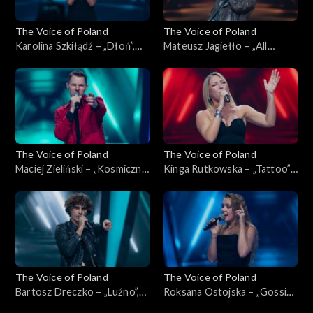
The Voice of Poland
The Voice of Poland
Karolina Szkiłądź – „Dłoń”,
Mateusz Jagiełło – „All
„The Voice of Poland”,
Summer Long”, „The Voice of
Nokaut, 1 listopada 2025
Poland”, Nokaut, 1 listopada
2025
The Voice of Poland
The Voice of Poland
Maciej Zieliński – „Kosmiczne
Kinga Rutkowska – „Tattoo”,
energie”, „The Voice of
„The Voice of Poland”,
Poland”, Nokaut, 1 listopada
Nokaut, 1 listopada 2025
2025
The Voice of Poland
The Voice of Poland
Bartosz Dreczko – „Luźno”,
Roksana Ostojska – „Gossip”,
„The Voice of Poland”,
„The Voice of Poland”,