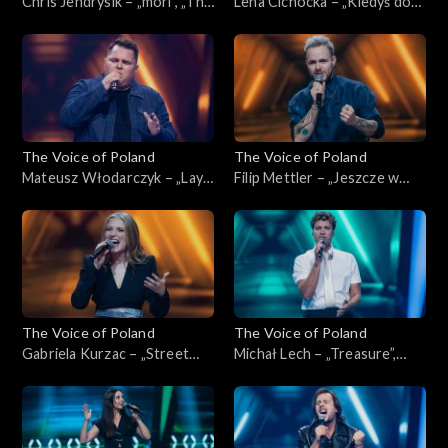
Chris Jendrysik – „mori”, „The
Lena Cichocka – „Kiedyś do
Voice of Poland”, Nokaut, 1
Ciebie wrócę”, „The Voice of
listopada 2025
Poland”, Nokaut, 1 listopada
2025
The Voice of Poland
The Voice of Poland
Mateusz Włodarczyk – „Lay
Filip Mettler – „Jeszcze w
Me Down”, „The Voice of
zielone gramy”, „The Voice of
Poland”, Nokaut, 1 listopada
Poland”, Nokaut, 1 listopada
2025
2025
The Voice of Poland
The Voice of Poland
Gabriela Kurzac – „Street
Michał Lech – „Treasure”,
Life”, „The Voice of Poland”,
„The Voice of Poland”,
Nokaut, 1 listopada 2025
Nokaut, 1 listopada 2025