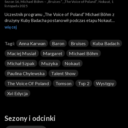
Sezon 16, Michael Böhm – „Bruises”, „The Voice of Poland”, Nokaut, 1
listopada 2025
Uczestnik programu „The Voice of Poland” Michael Böhm z
drużyny Kuby Badacha postanowił podczas etapu Nokaut
wykonać piosenkę „Bruises”. To utwór szkockiego piosenkarza
więcej
Lewisa Capaldiego z jego debiutanckiego singla z 2017 roku.
Böhm swoją wersję przeboju zaprezentował 1 listopada 2025
Tagi:
Anna Karwan
Baron
Bruises
Kuba Badach
roku na antenie TVP2.
Maciej Musiał
Margaret
Michael Böhm
Michał Szpak
Muzyka
Nokaut
Paulina Chylewska
Talent Show
The Voice Of Poland
Tomson
Tvp 2
Występy
Xvi Edycja
Sezony i odcinki