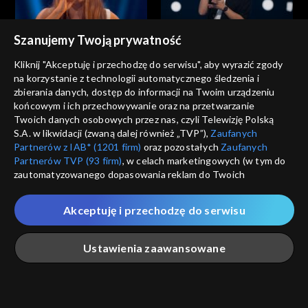
Szanujemy Twoją prywatność
The Voice of Poland
The Voice of Poland
Ola Januszewska – „Zanim
Stanisław Łukoński – „Było
Kliknij "Akceptuję i przechodzę do serwisu", aby wyrazić zgody
zrozumiesz”; „The Voice of
miło”; „The Voice of Poland”,
na korzystanie z technologii automatycznego śledzenia i
Poland”, Przesłuchania w
Przesłuchania w ciemno, 27
zbierania danych, dostęp do informacji na Twoim urządzeniu
ciemno, 27 września 2025
września 2025
końcowym i ich przechowywanie oraz na przetwarzanie
Twoich danych osobowych przez nas, czyli Telewizję Polską
S.A. w likwidacji (zwaną dalej również „TVP”),
Zaufanych
Partnerów z IAB* (1201 firm)
oraz pozostałych
Zaufanych
Partnerów TVP (93 firm)
, w celach marketingowych (w tym do
The Voice of Poland
The Voice of Poland
zautomatyzowanego dopasowania reklam do Twoich
Kornelia Markuszewska –
Janek Słowiński – „Sittin’ on
zainteresowań i mierzenia ich skuteczności) i pozostałych,
„Training Season”; „The Voice
the Dock of the Bay”; „The
które wskazujemy poniżej, a także zgody na udostępnianie
of Poland”, Przesłuchania w
Voice of Poland”,
Akceptuję i przechodzę do serwisu
przez nas identyfikatora PPID do Google.
ciemno, 27 września 2025
Przesłuchania w ciemno, 27
września 2025
Twoje dane osobowe zbierane podczas odwiedzania przez
Ustawienia zaawansowane
Ciebie naszych
poszczególnych serwisów
zwanych dalej
„Portalem”, w tym informacje zapisywane za pomocą
technologii takich jak: pliki cookie, sygnalizatory WWW lub
The Voice of Poland
The Voice of Poland
innych podobnych technologii umożliwiających świadczenie
Główna
Szukaj
Moja lista
Na żywo
Więcej
Anna Kaniok – „I Am
Filip Mettler – „Ordinary”;
dopasowanych i bezpiecznych usług, personalizację treści