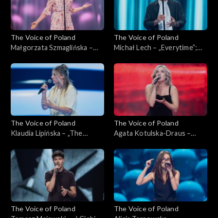
The Voice of Poland
The Voice of Poland
Małgorzata Szmaglińska –
Michał Lech – „Everytime”;
„Fortnight”; „The Voice of
„The Voice of Poland”,
Poland”, Przesłuchania w
Przesłuchania w ciemno, 4
ciemno, 4 października 2025
października 2025
The Voice of Poland
The Voice of Poland
Klaudia Lipińska – „The
Agata Kotulska-Draus –
Door”; „The Voice of
„Songbird”; „The Voice of
Poland”, Przesłuchania w
Poland”, Przesłuchania w
ciemno, 4 października 2025
ciemno, 4 października 2025
The Voice of Poland
The Voice of Poland