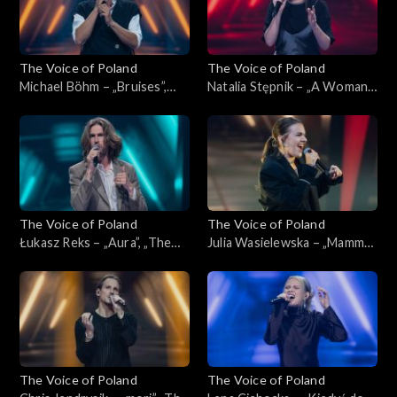
The Voice of Poland
The Voice of Poland
Michael Böhm – „Bruises”,
Natalia Stępnik – „A Woman's
„The Voice of Poland”,
Worth”, „The Voice of
Nokaut, 1 listopada 2025
Poland”, Nokaut, 1 listopada
2025
The Voice of Poland
The Voice of Poland
Łukasz Reks – „Aura”, „The
Julia Wasielewska – „Mamma
Voice of Poland”, Nokaut, 1
Knows Best”, „The Voice of
listopada 2025
Poland”, Nokaut, 1 listopada
2025
The Voice of Poland
The Voice of Poland