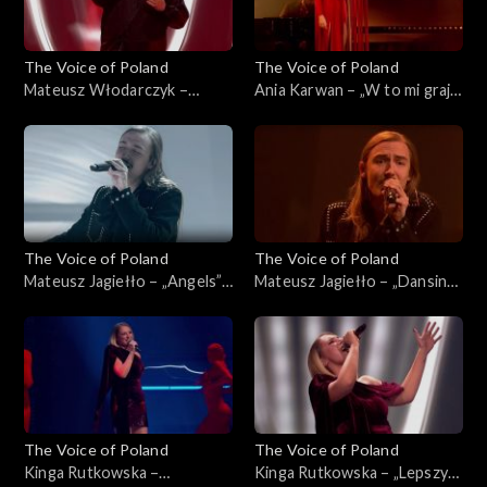
The Voice of Poland
The Voice of Poland
Mateusz Włodarczyk –
Ania Karwan – „W to mi graj”,
„Puste kartki”, „The Voice of
„The Voice of Poland”, Live 3,
Poland”, Live 3, 22 listopada
22 listopada 2025
2025
The Voice of Poland
The Voice of Poland
Mateusz Jagiełło – „Angels”,
Mateusz Jagiełło – „Dansing”,
„The Voice of Poland”, Live 3,
„The Voice of Poland”, Live 3,
22 listopada 2025
22 listopada 2025
The Voice of Poland
The Voice of Poland
Kinga Rutkowska –
Kinga Rutkowska – „Lepszy