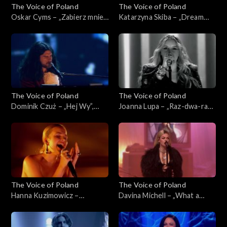
The Voice of Poland
The Voice of Poland
Oskar Cyms – „Zabierz mnie”,
Katarzyna Skiba – „Dream
„The Voice of Poland”, Live 1,
On”, „The Voice of Poland”,
8 listopada 2025
Live 1, 8 listopada 2025
The Voice of Poland
The Voice of Poland
Dominik Czuż – „Hej Wy”,
Joanna Lupa – „Raz-dwa-raz-
„The Voice of Poland”, Live 1,
dwa”, „The Voice of Poland”,
8 listopada 2025
Live 1, 8 listopada 2025
The Voice of Poland
The Voice of Poland
Hanna Kuzimowicz –
Davina Michell – „What a
„Running Up That Hill”, „The
Woman”, „The Voice of
Voice of Poland”, Live 1, 8
Poland”, Live 1, 8 listopada