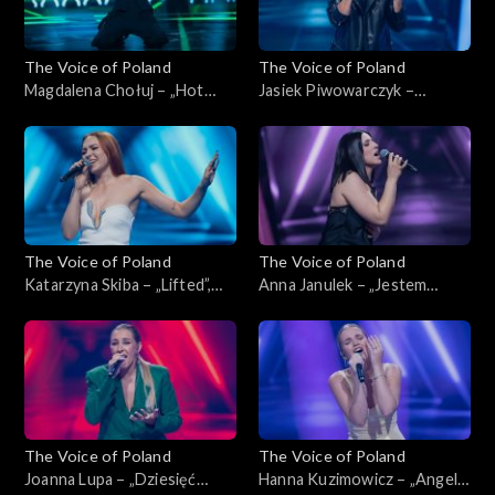
The Voice of Poland
The Voice of Poland
Magdalena Chołuj – „Hot
Jasiek Piwowarczyk –
Right Now”, „The Voice of
„Glimpse of Us”, „The Voice
Poland”, Nokaut, 1 listopada
of Poland”, Nokaut, 1
2025
listopada 2025
The Voice of Poland
The Voice of Poland
Katarzyna Skiba – „Lifted”,
Anna Janulek – „Jestem
„The Voice of Poland”,
kobietą”, „The Voice of
Nokaut, 1 listopada 2025
Poland”, Nokaut, 1 listopada
2025
The Voice of Poland
The Voice of Poland
Joanna Lupa – „Dziesięć
Hanna Kuzimowicz – „Angel”,