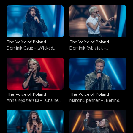
przykazań”, „The Voice of
„The Voice of Poland”,
Poland”, Nokaut, 1 listopada
Nokaut, 1 listopada 2025
2025
The Voice of Poland
The Voice of Poland
Dominik Czuż – „Wicked
Dominik Rybiałek –
Game”, „The Voice of Poland”,
„Tolerancja”, „The Voice of
Nokaut, 1 listopada 2025
Poland”, Nokaut, 1 listopada
2025
The Voice of Poland
The Voice of Poland
Anna Kędzierska – „Chained
Marcin Spenner – „Behind
to the Rhythm”, „The Voice
Blue Eyes”, „The Voice of
of Poland”, Nokaut, 1
Poland”, Nokaut, 1 listopada
listopada 2025
2025