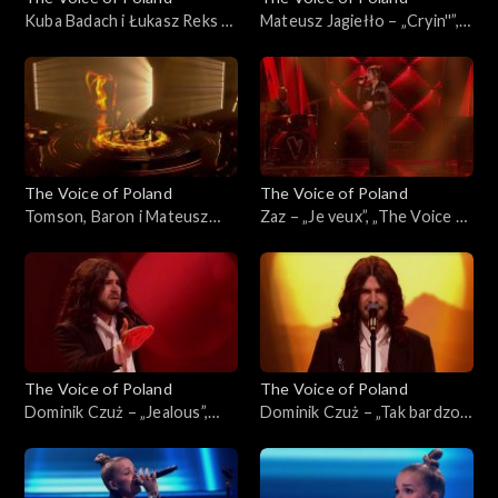
Kuba Badach i Łukasz Reks –
Mateusz Jagiełło – „Cryin''”,
„I Wish”, „The Voice of
„The Voice of Poland”, Finał,
Poland”, Finał, 29 listopada
29 listopada 2025
2025
The Voice of Poland
The Voice of Poland
Tomson, Baron i Mateusz
Zaz – „Je veux”, „The Voice of
Jagiełło – „Whole Lotta
Poland”, Finał, 29 listopada
Love”, „The Voice of Poland”,
2025
Finał, 29 listopada 2025
The Voice of Poland
The Voice of Poland
Dominik Czuż – „Jealous”,
Dominik Czuż – „Tak bardzo
„The Voice of Poland”, Live 3,
mi przykro”, „The Voice of
22 listopada 2025
Poland”, Live 3, 22 listopada
2025