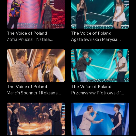
Voice of Poland”, Bitwy, 18
października 2025
października 2025
The Voice of Poland
The Voice of Poland
Zofia Prucnal i Natalia
Agata Świrska i Marysia
Mikołajec – „Unwritten”;
Sawicka – „Samoloty”; „The
„The Voice of Poland”, Bitwy,
Voice of Poland”, Bitwy, 18
18 października 2025
października 2025
The Voice of Poland
The Voice of Poland
Marcin Spenner i Roksana
Przemysław Piotrowski i
Ostojska – „Falling in Love”;
Michał Lech – „Miliony
„The Voice of Poland”, Bitwy,
monet”; „The Voice of
18 października 2025
Poland”, Bitwy, 18
października 2025