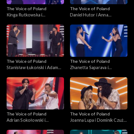
The Voice of Poland
The Voice of Poland
Kinga Rutkowska i
Daniel Hutor i Anna
Małgorzata Szmaglińska –
Kędzierska – „Just Give Me a
„Love in the Dark”, „The
Reason”, „The Voice of
Voice of Poland”, Bitwy, 25
Poland”, Bitwy, 25
października 2025
października 2025
The Voice of Poland
The Voice of Poland
Stanisław Łukoński i Adam
Zhanetta Saparava i
Katryniok – „Zabiorę cię,
Magdalena Chołuj – „Sisters
Magdaleno”, „The Voice of
Are Doin’ It for Themselves”,
Poland”, Bitwy, 25
„The Voice of Poland”, Bitwy,
października 2025
25 października 2025
The Voice of Poland
The Voice of Poland
Adrian Sokołowski i
Joanna Lupa i Dominik Czuż –
Krzysztof Stępień – „What
„My Church”; „The Voice of
Do You Believe In?”; „The
Poland”, Bitwy, 18