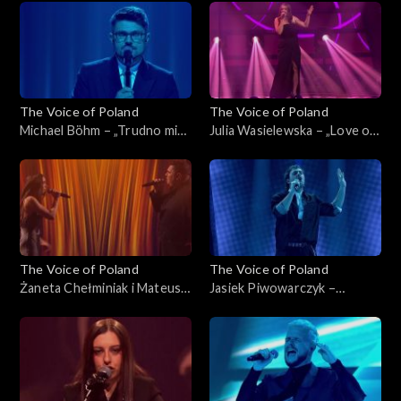
listopada 2025
Poland”, Live 2, 15 listopada
2025
The Voice of Poland
The Voice of Poland
Michael Böhm – „Trudno mi
Julia Wasielewska – „Love on
się przyznać”, „The Voice of
Top”, „The Voice of Poland”,
Poland”, Live 2, 15 listopada
Live 2, 15 listopada 2025
2025
The Voice of Poland
The Voice of Poland
Żaneta Chełminiak i Mateusz
Jasiek Piwowarczyk –
Włodarczyk – „Beneath Your
„Beautiful Things”, „The
Beautiful”, „The Voice of
Voice of Poland”, Live 2, 15
Poland”, Live 2, 15 listopada
listopada 2025
2025