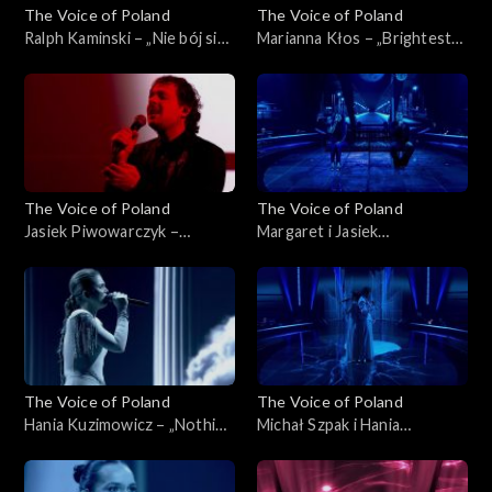
The Voice of Poland
The Voice of Poland
Ralph Kaminski – „Nie bój się
Marianna Kłos – „Brightest
na zapas!'”, „The Voice of
Light”, „The Voice of Poland”,
Poland”, Finał, 29 listopada
Finał, 29 listopada 2025
2025
The Voice of Poland
The Voice of Poland
Jasiek Piwowarczyk –
Margaret i Jasiek
„Bohemian Rhapsody”, „The
Piwowarczyk – „Kochana”,
Voice of Poland”, Finał, 29
„The Voice of Poland”, Finał,
listopada 2025
29 listopada 2025
The Voice of Poland
The Voice of Poland
Hania Kuzimowicz – „Nothing
Michał Szpak i Hania
Compares 2U”, „The Voice of
Kuzimowicz – „E più ti penso”,
Poland”, Finał, 29 listopada
„The Voice of Poland”, Finał,