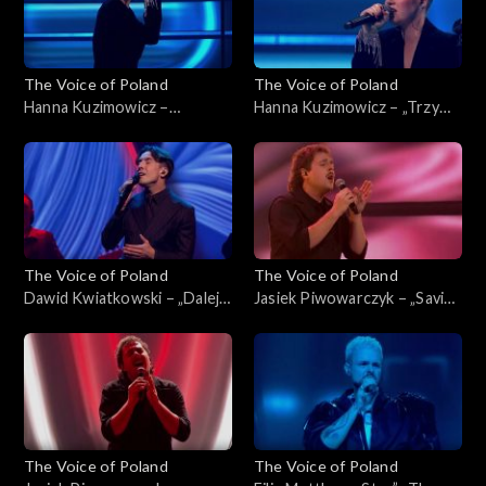
The Voice of Poland
The Voice of Poland
Hanna Kuzimowicz –
Hanna Kuzimowicz – „Trzy
„California Dreamin'”, „The
razy bardziej”, „The Voice of
Voice of Poland”, Live 3, 22
Poland”, Live 3, 22 listopada
listopada 2025
2025
The Voice of Poland
The Voice of Poland
Dawid Kwiatkowski – „Dalej,
Jasiek Piwowarczyk – „Saving
dalej!”, „The Voice of Poland”,
All My Love for You”, „The
Live 3, 22 listopada 2025
Voice of Poland”, Live 3, 22
listopada 2025
The Voice of Poland
The Voice of Poland