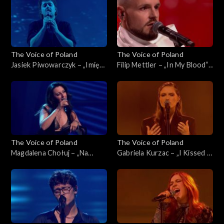
listopada 2025
The Voice of Poland
The Voice of Poland
Jasiek Piwowarczyk – „Imię
Filip Mettler – „In My Blood”,
deszczu”, „The Voice of
„The Voice of Poland”, Live 1,
Poland”, Live 1, 8 listopada
8 listopada 2025
2025
The Voice of Poland
The Voice of Poland
Magdalena Chołuj – „Na
Gabriela Kurzac – „I Kissed a
kolana”, „The Voice of
Girl”, „The Voice of Poland”,
Poland”, Live 1, 8 listopada
Live 1, 8 listopada 2025
2025