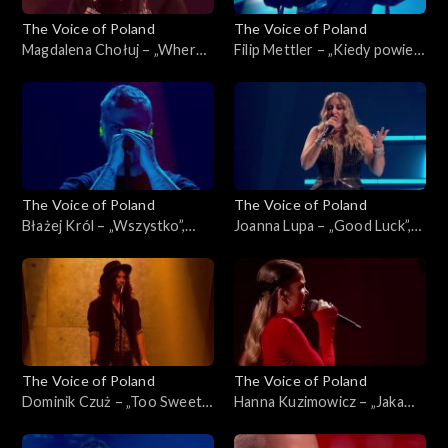
The Voice of Poland
The Voice of Poland
Magdalena Chołuj – „Where
Filip Mettler – „Kiedy powiem
Is My Husband!”, „The Voice
sobie dość”, „The Voice of
of Poland”, Live 2, 15
Poland”, Live 2, 15 listopada
listopada 2025
2025
The Voice of Poland
The Voice of Poland
Błażej Król – „Wszystko”,
Joanna Lupa – „Good Luck”,
„The Voice of Poland”, Live 2,
„The Voice of Poland”, Live 2,
15 listopada 2025
15 listopada 2025
The Voice of Poland
The Voice of Poland
Dominik Czuż – „Too Sweet”,
Hanna Kuzimowicz – „Jaka
„The Voice of Poland”, Live 2,
róża taki cierń”, „The Voice
15 listopada 2025
of Poland”, Live 2, 15