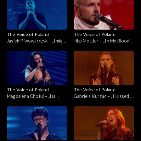
listopada 2025
The Voice of Poland
The Voice of Poland
Jasiek Piwowarczyk – „Imię
Filip Mettler – „In My Blood”,
deszczu”, „The Voice of
„The Voice of Poland”, Live 1,
Poland”, Live 1, 8 listopada
8 listopada 2025
2025
The Voice of Poland
The Voice of Poland
Magdalena Chołuj – „Na
Gabriela Kurzac – „I Kissed a
kolana”, „The Voice of
Girl”, „The Voice of Poland”,
Poland”, Live 1, 8 listopada
Live 1, 8 listopada 2025
2025