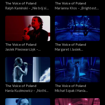
The Voice of Poland
The Voice of Poland
Ralph Kaminski – „Nie bój się
Marianna Kłos – „Brightest
na zapas!'”, „The Voice of
Light”, „The Voice of Poland”,
Poland”, Finał, 29 listopada
Finał, 29 listopada 2025
2025
The Voice of Poland
The Voice of Poland
Jasiek Piwowarczyk –
Margaret i Jasiek
„Bohemian Rhapsody”, „The
Piwowarczyk – „Kochana”,
Voice of Poland”, Finał, 29
„The Voice of Poland”, Finał,
listopada 2025
29 listopada 2025
The Voice of Poland
The Voice of Poland
Hania Kuzimowicz – „Nothing
Michał Szpak i Hania
Compares 2U”, „The Voice of
Kuzimowicz – „E più ti penso”,
Poland”, Finał, 29 listopada
„The Voice of Poland”, Finał,