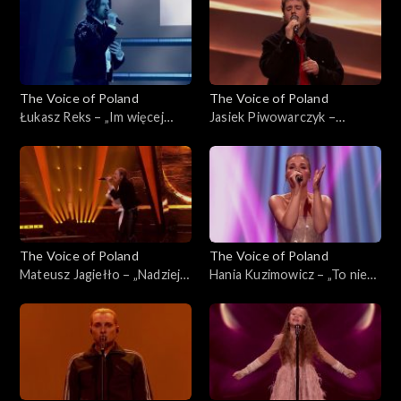
2025
The Voice of Poland
The Voice of Poland
Łukasz Reks – „Im więcej
Jasiek Piwowarczyk –
ciebie tym mniej”, „The Voice
„Szklanka wody'”, „The Voice
of Poland”, Finał, 29
of Poland”, Finał, 29
listopada 2025
listopada 2025
The Voice of Poland
The Voice of Poland
Mateusz Jagiełło – „Nadzieja”,
Hania Kuzimowicz – „To nie
„The Voice of Poland”, Finał,
ja”, „The Voice of Poland”,
29 listopada 2025
Finał, 29 listopada 2025