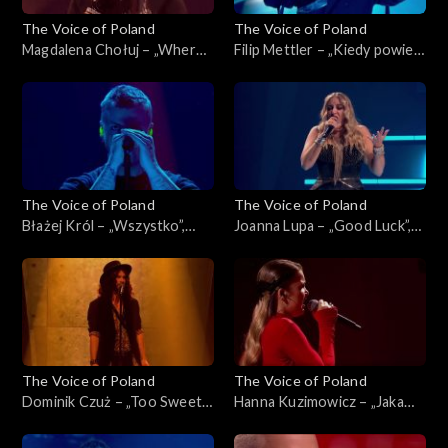
The Voice of Poland
The Voice of Poland
Magdalena Chołuj – „Where
Filip Mettler – „Kiedy powiem
Is My Husband!”, „The Voice
sobie dość”, „The Voice of
of Poland”, Live 2, 15
Poland”, Live 2, 15 listopada
listopada 2025
2025
The Voice of Poland
The Voice of Poland
Błażej Król – „Wszystko”,
Joanna Lupa – „Good Luck”,
„The Voice of Poland”, Live 2,
„The Voice of Poland”, Live 2,
15 listopada 2025
15 listopada 2025
The Voice of Poland
The Voice of Poland
Dominik Czuż – „Too Sweet”,
Hanna Kuzimowicz – „Jaka
„The Voice of Poland”, Live 2,
róża taki cierń”, „The Voice
15 listopada 2025
of Poland”, Live 2, 15