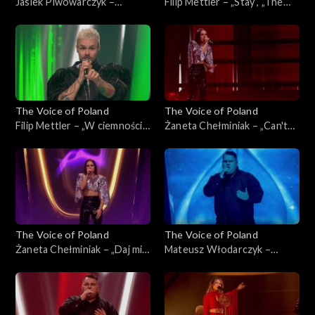
Jasiek Piwowarczyk –
Filip Mettler – „Stay”, „The
„Ushuaia”, „The Voice of
Voice of Poland”, Live 3, 22
Poland”, Live 3, 22 listopada
listopada 2025
2025
The Voice of Poland
The Voice of Poland
Filip Mettler – „W ciemności”,
Żaneta Chełminiak – „Can't
„The Voice of Poland”, Live 3,
Get You Out of My Head”,
22 listopada 2025
„The Voice of Poland”, Live 3,
22 listopada 2025
The Voice of Poland
The Voice of Poland
Żaneta Chełminiak – „Daj mi
Mateusz Włodarczyk –
odejść”, „The Voice of
„Right Here Waiting for You”,
Poland”, Live 3, 22 listopada
„The Voice of Poland”, Live 3,
2025
22 listopada 2025