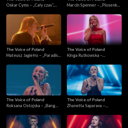
Oskar Cyms – „Cały czas”,
Marcin Spenner – „Piosenka
„The Voice of Poland”, Live 1,
księżycowa”, „The Voice of
8 listopada 2025
Poland”, Live 1, 8 listopada
2025
The Voice of Poland
The Voice of Poland
Mateusz Jagiełło – „Paradise
Kinga Rutkowska –
City”, „The Voice of Poland”,
„Odkryjemy miłość nieznaną”,
Live 1, 8 listopada 2025
„The Voice of Poland”, Live 1,
8 listopada 2025
The Voice of Poland
The Voice of Poland
Roksana Ostojska – „Bang
Zhanetta Saparava –
Bang”, „The Voice of Poland”,
„Addicted to You”, „The
Live 1, 8 listopada 2025
Voice of Poland”, Nokaut, 1
listopada 2025