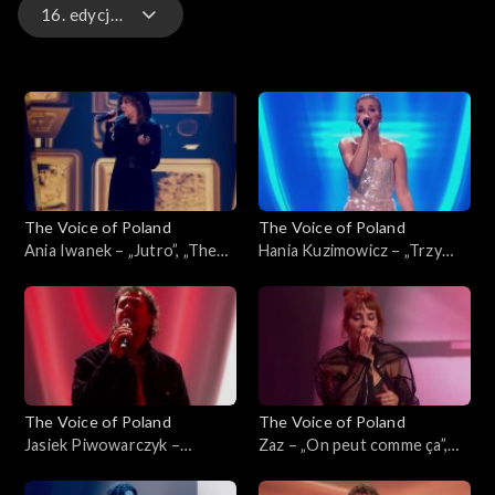
16. edycja – występy
16. edycja – występy
16. edycja
15. edycja
The Voice of Poland
The Voice of Poland
15. edycja – występy
Ania Iwanek – „Jutro”, „The
Hania Kuzimowicz – „Trzy
Voice of Poland”, Finał, 29
razy bardziej”, „The Voice of
listopada 2025
Poland”, Finał, 29 listopada
2025
The Voice of Poland
The Voice of Poland
Jasiek Piwowarczyk –
Zaz – „On peut comme ça”,
„Ushuaia”, „The Voice of
„The Voice of Poland”, Finał,
Poland”, Finał, 29 listopada
29 listopada 2025