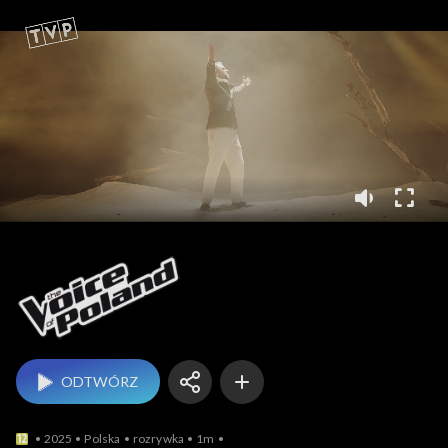
The Voice of Poland
ODTWÓRZ
2025
Polska
rozrywka
1m