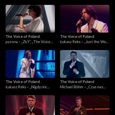
„Powerful”, „The Voice of
czas”, „The Voice of Poland”,
Poland”, Live 3, 22 listopada
Live 3, 22 listopada 2025
2025
The Voice of Poland
The Voice of Poland
pszona – „ZŁY”, „The Voice
Łukasz Reks – „Just the Way
of Poland”, Live 3, 22
You Are”, „The Voice of
listopada 2025
Poland”, Live 3, 22 listopada
2025
The Voice of Poland
The Voice of Poland
Łukasz Reks – „Nigdy nie
Michael Böhm – „Czas nas
było piękniej”, „The Voice of
uczy pogody”, „The Voice of
Poland”, Live 3, 22 listopada
Poland”, Live 3, 22 listopada
2025
2025