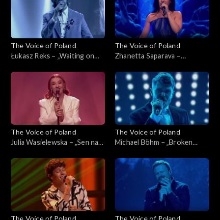
listopada 2025
2025
The Voice of Poland
The Voice of Poland
Łukasz Reks – „Waiting on
Zhanetta Saparava –
the World to Change”, „The
„Melodia”, „The Voice of
Voice of Poland”, Live 1, 8
Poland”, Live 1, 8 listopada
listopada 2025
2025
The Voice of Poland
The Voice of Poland
Julia Wasielewska – „Sen na
Michael Böhm – „Broken
pogodne dni”, „The Voice of
Strings”, „The Voice of
Poland”, Live 1, 8 listopada
Poland”, Live 1, 8 listopada
2025
2025
The Voice of Poland
The Voice of Poland