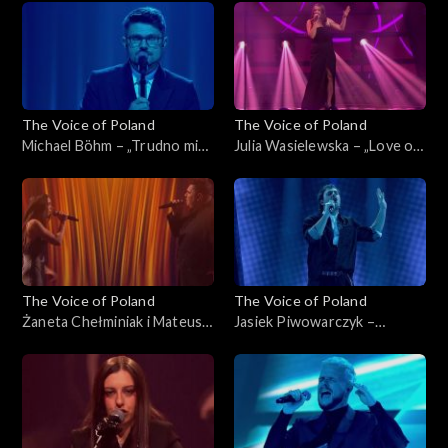
listopada 2025
Poland”, Live 2, 15 listopada
2025
The Voice of Poland
The Voice of Poland
Michael Böhm – „Trudno mi
Julia Wasielewska – „Love on
się przyznać”, „The Voice of
Top”, „The Voice of Poland”,
Poland”, Live 2, 15 listopada
Live 2, 15 listopada 2025
2025
The Voice of Poland
The Voice of Poland
Żaneta Chełminiak i Mateusz
Jasiek Piwowarczyk –
Włodarczyk – „Beneath Your
„Beautiful Things”, „The
Beautiful”, „The Voice of
Voice of Poland”, Live 2, 15
Poland”, Live 2, 15 listopada
listopada 2025
2025