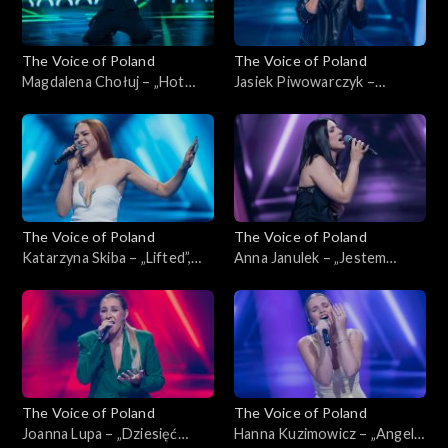
The Voice of Poland
The Voice of Poland
Magdalena Chołuj – „Hot
Jasiek Piwowarczyk –
Right Now”, „The Voice of
„Glimpse of Us”, „The Voice
Poland”, Nokaut, 1 listopada
of Poland”, Nokaut, 1
2025
listopada 2025
The Voice of Poland
The Voice of Poland
Katarzyna Skiba – „Lifted”,
Anna Janulek – „Jestem
„The Voice of Poland”,
kobietą”, „The Voice of
Nokaut, 1 listopada 2025
Poland”, Nokaut, 1 listopada
2025
The Voice of Poland
The Voice of Poland
Joanna Lupa – „Dziesięć
Hanna Kuzimowicz – „Angel”,