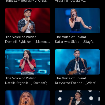
Tomasz Majewski – „I Ciebie
Alicja Tarnowska –
też, bardzo”; „The Voice of
„Inspirations”; „The Voice of
Poland”, Przesłuchania w
Poland”, Przesłuchania w
ciemno, 4 października 2025
ciemno, 4 października 2025
The Voice of Poland
The Voice of Poland
Dominik Rybiałek – „Mamma
Katarzyna Skiba – „Stay”;
Mia”; „The Voice of Poland”,
„The Voice of Poland”,
Przesłuchania w ciemno, 4
Przesłuchania w ciemno, 4
października 2025
października 2025
The Voice of Poland
The Voice of Poland
Natalia Stępnik – „Kocham”;
Krzysztof Forbot – „Wiatr”;
„The Voice of Poland”,
„The Voice of Poland”,
Przesłuchania w ciemno, 27
Przesłuchania w ciemno, 27
września 2025
września 2025