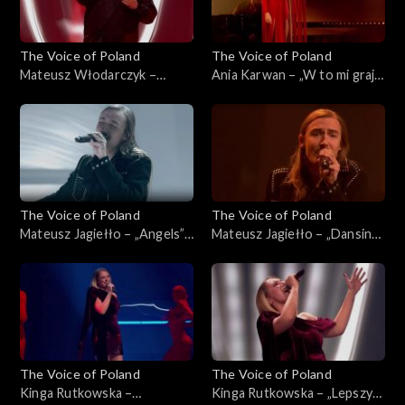
The Voice of Poland
The Voice of Poland
Mateusz Włodarczyk –
Ania Karwan – „W to mi graj”,
„Puste kartki”, „The Voice of
„The Voice of Poland”, Live 3,
Poland”, Live 3, 22 listopada
22 listopada 2025
2025
The Voice of Poland
The Voice of Poland
Mateusz Jagiełło – „Angels”,
Mateusz Jagiełło – „Dansing”,
„The Voice of Poland”, Live 3,
„The Voice of Poland”, Live 3,
22 listopada 2025
22 listopada 2025
The Voice of Poland
The Voice of Poland
Kinga Rutkowska –
Kinga Rutkowska – „Lepszy