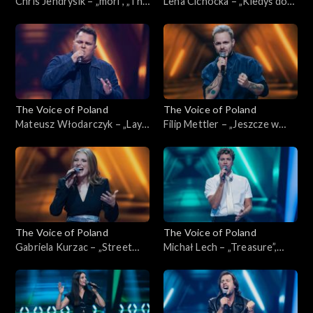
Chris Jendrysik – „mori”, „The
Lena Cichocka – „Kiedyś do
Voice of Poland”, Nokaut, 1
Ciebie wrócę”, „The Voice of
listopada 2025
Poland”, Nokaut, 1 listopada
2025
The Voice of Poland
The Voice of Poland
Mateusz Włodarczyk – „Lay
Filip Mettler – „Jeszcze w
Me Down”, „The Voice of
zielone gramy”, „The Voice of
Poland”, Nokaut, 1 listopada
Poland”, Nokaut, 1 listopada
2025
2025
The Voice of Poland
The Voice of Poland
Gabriela Kurzac – „Street
Michał Lech – „Treasure”,
Life”, „The Voice of Poland”,
„The Voice of Poland”,
Nokaut, 1 listopada 2025
Nokaut, 1 listopada 2025