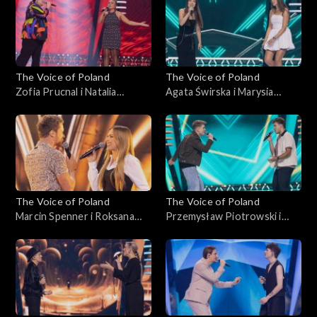
Voice of Poland”, Bitwy, 18
października 2025
października 2025
The Voice of Poland
The Voice of Poland
Zofia Prucnal i Natalia
Agata Świrska i Marysia
Mikołajec – „Unwritten”;
Sawicka – „Samoloty”; „The
„The Voice of Poland”, Bitwy,
Voice of Poland”, Bitwy, 18
18 października 2025
października 2025
The Voice of Poland
The Voice of Poland
Marcin Spenner i Roksana
Przemysław Piotrowski i
Ostojska – „Falling in Love”;
Michał Lech – „Miliony
„The Voice of Poland”, Bitwy,
monet”; „The Voice of
18 października 2025
Poland”, Bitwy, 18
października 2025