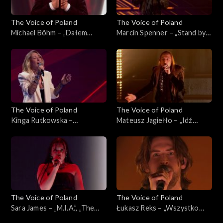
The Voice of Poland
The Voice of Poland
Michael Böhm – „Dałem
Marcin Spenner – „Stand by
słowo”, „The Voice of
My Woman”, „The Voice of
Poland”, Live 3, 22 listopada
Poland”, Live 2, 15 listopada
2025
2025
The Voice of Poland
The Voice of Poland
Kinga Rutkowska –
Mateusz Jagiełło – „Idź
„Wrecking Ball”, „The Voice
precz”, „The Voice of Poland”,
of Poland”, Live 2, 15
Live 2, 15 listopada 2025
listopada 2025
The Voice of Poland
The Voice of Poland
Sara James – „M.I.A.”, „The
Łukasz Reks – „Wszystko
Voice of Poland”, Live 2, 15
będzie dobrze”, „The Voice of