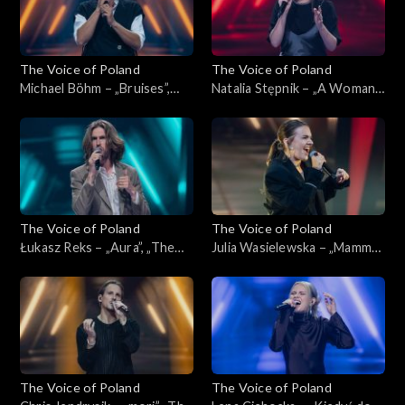
The Voice of Poland
The Voice of Poland
Michael Böhm – „Bruises”,
Natalia Stępnik – „A Woman's
„The Voice of Poland”,
Worth”, „The Voice of
Nokaut, 1 listopada 2025
Poland”, Nokaut, 1 listopada
2025
The Voice of Poland
The Voice of Poland
Łukasz Reks – „Aura”, „The
Julia Wasielewska – „Mamma
Voice of Poland”, Nokaut, 1
Knows Best”, „The Voice of
listopada 2025
Poland”, Nokaut, 1 listopada
2025
The Voice of Poland
The Voice of Poland