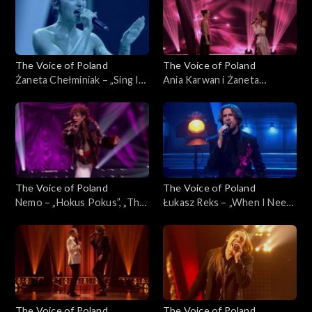
2025
29 listopada 2025
The Voice of Poland
The Voice of Poland
Żaneta Chełminiak – „Sing It
Ania Karwan i Żaneta
Back”, „The Voice of Poland”,
Chełminiak – „I Wanna Dance
Finał, 29 listopada 2025
with Somebody”, „The Voice
of Poland”, Finał, 29
listopada 2025
The Voice of Poland
The Voice of Poland
Nemo – „Hokus Pokus”, „The
Łukasz Reks – „When I Need
Voice of Poland”, Finał, 29
You”, „The Voice of Poland”,
listopada 2025
Finał, 29 listopada 2025
The Voice of Poland
The Voice of Poland