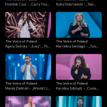
Dominik Czuż – „Carry You
Kuba Dobrzański – „Tam
Home”; „The Voice of
słońce, gdzie my”; „The Voice
Poland”, Przesłuchania w
of Poland”, Przesłuchania w
ciemno, 4 października 2025
ciemno, 4 października 2025
The Voice of Poland
The Voice of Poland
Agata Świrska – „Easy”; „The
Marcelina Santiago – „Too
Voice of Poland”,
Lost in You”; „The Voice of
Przesłuchania w ciemno, 4
Poland”, Przesłuchania w
października 2025
ciemno, 4 października 2025
The Voice of Poland
The Voice of Poland
Maciej Zieliński – „Would I Lie
Karolina Szkiłądź – „Come
to You?”; „The Voice of
Away with Me”; „The Voice
Poland”, Przesłuchania w
of Poland”, Przesłuchania w
ciemno, 4 października 2025
ciemno, 4 października 2025