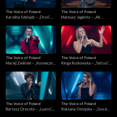
The Voice of Poland
The Voice of Poland
Karolina Szkiłądź – „Dłoń”,
Mateusz Jagiełło – „All
„The Voice of Poland”,
Summer Long”, „The Voice of
Nokaut, 1 listopada 2025
Poland”, Nokaut, 1 listopada
2025
The Voice of Poland
The Voice of Poland
Maciej Zieliński – „Kosmiczne
Kinga Rutkowska – „Tattoo”,
energie”, „The Voice of
„The Voice of Poland”,
Poland”, Nokaut, 1 listopada
Nokaut, 1 listopada 2025
2025
The Voice of Poland
The Voice of Poland
Bartosz Dreczko – „Luźno”,
Roksana Ostojska – „Gossip”,
„The Voice of Poland”,
„The Voice of Poland”,