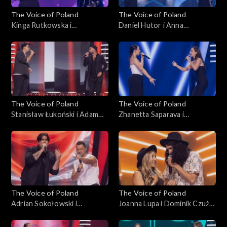
The Voice of Poland
The Voice of Poland
Kinga Rutkowska i
Daniel Hutor i Anna
Małgorzata Szmaglińska –
Kędzierska – „Just Give Me a
„Love in the Dark”, „The
Reason”, „The Voice of
Voice of Poland”, Bitwy, 25
Poland”, Bitwy, 25
października 2025
października 2025
The Voice of Poland
The Voice of Poland
Stanisław Łukoński i Adam
Zhanetta Saparava i
Katryniok – „Zabiorę cię,
Magdalena Chołuj – „Sisters
Magdaleno”, „The Voice of
Are Doin’ It for Themselves”,
Poland”, Bitwy, 25
„The Voice of Poland”, Bitwy,
października 2025
25 października 2025
The Voice of Poland
The Voice of Poland
Adrian Sokołowski i
Joanna Lupa i Dominik Czuż –
Krzysztof Stępień – „What
„My Church”; „The Voice of
Do You Believe In?”; „The
Poland”, Bitwy, 18