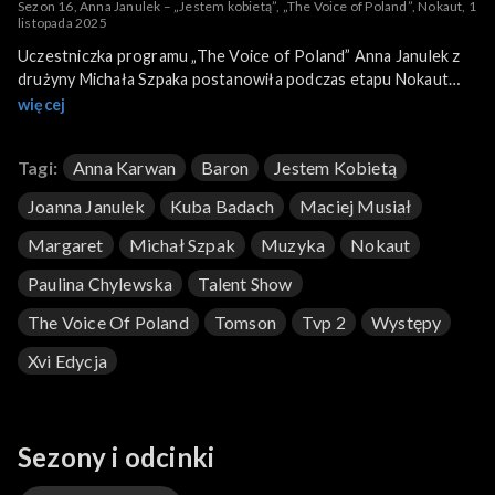
Sezon 16, Anna Janulek – „Jestem kobietą”, „The Voice of Poland”, Nokaut, 1
listopada 2025
Uczestniczka programu „The Voice of Poland” Anna Janulek z
drużyny Michała Szpaka postanowiła podczas etapu Nokaut
wykonać piosenkę „Jestem kobietą”. To utwór Edyty Górniak,
więcej
byłej trenerki w „The Voice of Poland” i „The Voice Kids”, z
płyty „Dotyk” z 1994 roku. Janulek swoją wersję przeboju
Tagi:
Anna Karwan
Baron
Jestem Kobietą
zaprezentowała 1 listopada 2025 roku na antenie TVP2.
Joanna Janulek
Kuba Badach
Maciej Musiał
Margaret
Michał Szpak
Muzyka
Nokaut
Paulina Chylewska
Talent Show
The Voice Of Poland
Tomson
Tvp 2
Występy
Xvi Edycja
Sezony i odcinki