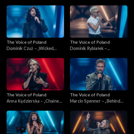
przykazań”, „The Voice of
„The Voice of Poland”,
Poland”, Nokaut, 1 listopada
Nokaut, 1 listopada 2025
2025
The Voice of Poland
The Voice of Poland
Dominik Czuż – „Wicked
Dominik Rybiałek –
Game”, „The Voice of Poland”,
„Tolerancja”, „The Voice of
Nokaut, 1 listopada 2025
Poland”, Nokaut, 1 listopada
2025
The Voice of Poland
The Voice of Poland
Anna Kędzierska – „Chained
Marcin Spenner – „Behind
to the Rhythm”, „The Voice
Blue Eyes”, „The Voice of
of Poland”, Nokaut, 1
Poland”, Nokaut, 1 listopada
listopada 2025
2025