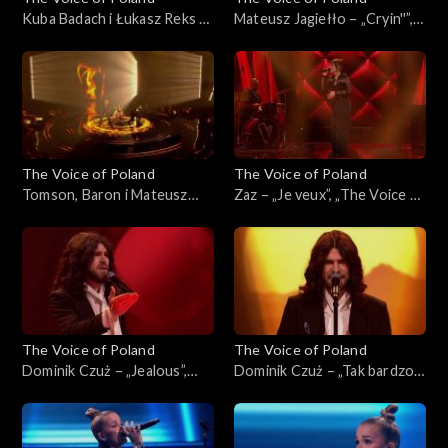
Kuba Badach i Łukasz Reks –
Mateusz Jagiełło – „Cryin''”,
„I Wish”, „The Voice of
„The Voice of Poland”, Finał,
Poland”, Finał, 29 listopada
29 listopada 2025
2025
The Voice of Poland
The Voice of Poland
Tomson, Baron i Mateusz
Zaz – „Je veux”, „The Voice of
Jagiełło – „Whole Lotta
Poland”, Finał, 29 listopada
Love”, „The Voice of Poland”,
2025
Finał, 29 listopada 2025
The Voice of Poland
The Voice of Poland
Dominik Czuż – „Jealous”,
Dominik Czuż – „Tak bardzo
„The Voice of Poland”, Live 3,
mi przykro”, „The Voice of
22 listopada 2025
Poland”, Live 3, 22 listopada
2025