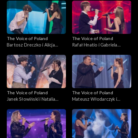
Nokaut, 1 listopada 2025
Nokaut, 1 listopada 2025
The Voice of Poland
The Voice of Poland
Bartosz Dreczko i Alicja
Rafał Hnatio i Gabriela
Tarnowska – „Nie mówię tak,
Kurzac – „Wynalazek Filipa
nie mówię nie”, „The Voice of
Golarza”, „The Voice of
Poland”, Bitwy, 25
Poland”, Bitwy, 25
października 2025
października 2025
The Voice of Poland
The Voice of Poland
Janek Słowiński i Natalia
Mateusz Włodarczyk i
Stępnik – „Have You Ever
Katarzyna Skiba – „Cold”,
Seen the Rain”, „The Voice of
„The Voice of Poland”, Bitwy,
Poland”, Bitwy, 25
25 października 2025
października 2025