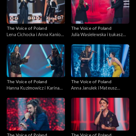
października 2025
października 2025
The Voice of Poland
The Voice of Poland
Lena Cichocka i Anna Kaniok
Julia Wasielewska i Łukasz
– „Anxiety”; „The Voice of
Reks – „O niebo lepiej”; „The
Poland”, Bitwy, 11
Voice of Poland”, Bitwy, 11
października 2025
października 2025
The Voice of Poland
The Voice of Poland
Hanna Kuzimowicz i Karina
Anna Janulek i Mateusz
Reske-Chojnacka – „Need
Jagiełło – „Natural”; „The
You Now”; „The Voice of
Voice of Poland”, Bitwy, 11
Poland”, Bitwy, 11
października 2025
października 2025
The Voice of Poland
The Voice of Poland