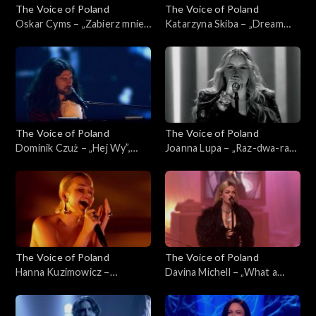
The Voice of Poland
The Voice of Poland
Oskar Cyms – „Zabierz mnie”,
Katarzyna Skiba – „Dream
„The Voice of Poland”, Live 1,
On”, „The Voice of Poland”,
8 listopada 2025
Live 1, 8 listopada 2025
The Voice of Poland
The Voice of Poland
Dominik Czuż – „Hej Wy”,
Joanna Lupa – „Raz-dwa-raz-
„The Voice of Poland”, Live 1,
dwa”, „The Voice of Poland”,
8 listopada 2025
Live 1, 8 listopada 2025
The Voice of Poland
The Voice of Poland
Hanna Kuzimowicz –
Davina Michell – „What a
„Running Up That Hill”, „The
Woman”, „The Voice of
Voice of Poland”, Live 1, 8
Poland”, Live 1, 8 listopada