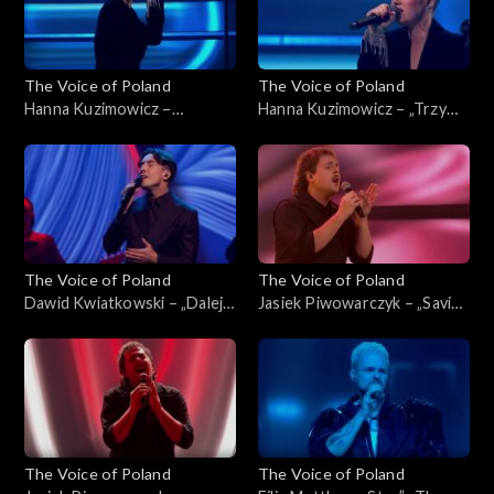
The Voice of Poland
The Voice of Poland
Hanna Kuzimowicz –
Hanna Kuzimowicz – „Trzy
„California Dreamin'”, „The
razy bardziej”, „The Voice of
Voice of Poland”, Live 3, 22
Poland”, Live 3, 22 listopada
listopada 2025
2025
The Voice of Poland
The Voice of Poland
Dawid Kwiatkowski – „Dalej,
Jasiek Piwowarczyk – „Saving
dalej!”, „The Voice of Poland”,
All My Love for You”, „The
Live 3, 22 listopada 2025
Voice of Poland”, Live 3, 22
listopada 2025
The Voice of Poland
The Voice of Poland