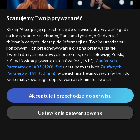
Szanujemy Twoją prywatność
The Voice of Poland
The Voice of Poland
Ola Januszewska – „Zanim
Stanisław Łukoński – „Było
Kliknij "Akceptuję i przechodzę do serwisu", aby wyrazić zgody
zrozumiesz”; „The Voice of
miło”; „The Voice of Poland”,
na korzystanie z technologii automatycznego śledzenia i
Poland”, Przesłuchania w
Przesłuchania w ciemno, 27
zbierania danych, dostęp do informacji na Twoim urządzeniu
ciemno, 27 września 2025
września 2025
końcowym i ich przechowywanie oraz na przetwarzanie
Twoich danych osobowych przez nas, czyli Telewizję Polską
S.A. w likwidacji (zwaną dalej również „TVP”),
Zaufanych
Partnerów z IAB* (1201 firm)
oraz pozostałych
Zaufanych
Partnerów TVP (93 firm)
, w celach marketingowych (w tym do
The Voice of Poland
The Voice of Poland
zautomatyzowanego dopasowania reklam do Twoich
Kornelia Markuszewska –
Janek Słowiński – „Sittin’ on
zainteresowań i mierzenia ich skuteczności) i pozostałych,
„Training Season”; „The Voice
the Dock of the Bay”; „The
które wskazujemy poniżej, a także zgody na udostępnianie
of Poland”, Przesłuchania w
Voice of Poland”,
Akceptuję i przechodzę do serwisu
przez nas identyfikatora PPID do Google.
ciemno, 27 września 2025
Przesłuchania w ciemno, 27
września 2025
Twoje dane osobowe zbierane podczas odwiedzania przez
Ustawienia zaawansowane
Ciebie naszych
poszczególnych serwisów
zwanych dalej
„Portalem”, w tym informacje zapisywane za pomocą
technologii takich jak: pliki cookie, sygnalizatory WWW lub
The Voice of Poland
The Voice of Poland
innych podobnych technologii umożliwiających świadczenie
Główna
Szukaj
Moja lista
Na żywo
Więcej
Anna Kaniok – „I Am
Filip Mettler – „Ordinary”;
dopasowanych i bezpiecznych usług, personalizację treści