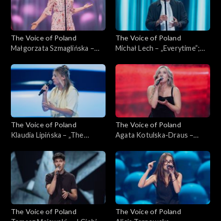
The Voice of Poland
The Voice of Poland
Małgorzata Szmaglińska –
Michał Lech – „Everytime”;
„Fortnight”; „The Voice of
„The Voice of Poland”,
Poland”, Przesłuchania w
Przesłuchania w ciemno, 4
ciemno, 4 października 2025
października 2025
The Voice of Poland
The Voice of Poland
Klaudia Lipińska – „The
Agata Kotulska-Draus –
Door”; „The Voice of
„Songbird”; „The Voice of
Poland”, Przesłuchania w
Poland”, Przesłuchania w
ciemno, 4 października 2025
ciemno, 4 października 2025
The Voice of Poland
The Voice of Poland