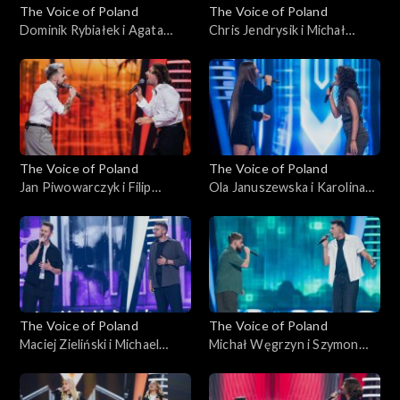
The Voice of Poland
The Voice of Poland
Dominik Rybiałek i Agata
Chris Jendrysik i Michał
Kotulska-Draus – „Boję się o
Wąsowicz-Piekarski – „Man
Ciebie”; „The Voice of
in the Mirror”; „The Voice of
Poland”, Bitwy, 18
Poland”, Bitwy, 18
października 2025
października 2025
The Voice of Poland
The Voice of Poland
Jan Piwowarczyk i Filip
Ola Januszewska i Karolina
Mettler – „Leave the Door
Szkiłądź – „O nich, o Tobie”;
Open”; „The Voice of
„The Voice of Poland”, Bitwy,
Poland”, Bitwy, 11
11 października 2025
października 2025
The Voice of Poland
The Voice of Poland
Maciej Zieliński i Michael
Michał Węgrzyn i Szymon
Böhm – „Home”; „The Voice
Rybacki – „Napad”; „The
of Poland”, Bitwy, 11
Voice of Poland”, Bitwy, 11