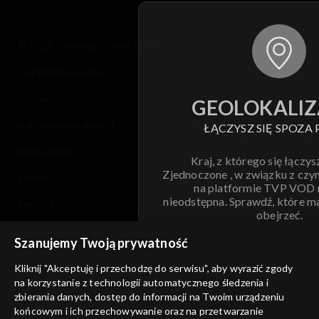
© 2026 Telewizja Polska S.A. w likwidacji
regulamin serwisu
cennik
GEOLOKALIZ
polityka prywatności
ŁĄCZYSZ SIĘ SPOZA 
moje zgody
Kraj, z którego się łączys
Zjednoczone , w związku z czy
pomoc
na platformie TVP VOD
nieodstępna. Sprawdź, które m
kontakt
obejrzeć.
voucher
Szanujemy Twoją prywatność
Nie pokazuj pon
dostępność
Kliknij "Akceptuję i przechodzę do serwisu", aby wyrazić zgody
na korzystanie z technologii automatycznego śledzenia i
informacje o dostawcy usług
ANULUJ
SP
zbierania danych, dostęp do informacji na Twoim urządzeniu
końcowym i ich przechowywanie oraz na przetwarzanie