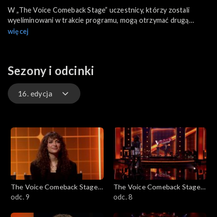
W „The Voice Comeback Stage” uczestnicy, którzy zostali
wyeliminowani w trakcie programu, mogą otrzymać drugą
szansę na ponowne wejście do głównej rywalizacji.
więcej
Sezony i odcinki
16. edycja
16. edycja
The Voice Comeback Stage
The Voice Comeback Stage
Powered by Orange
odc. 9
Powered by Orange
odc. 8