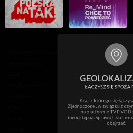
© 2026 Telewizja Polska S.A. w likwidacji
regulamin serwisu
cennik
GEOLOKALIZ
polityka prywatności
ŁĄCZYSZ SIĘ SPOZA 
moje zgody
Kraj, z którego się łączys
Zjednoczone , w związku z czy
pomoc
na platformie TVP VOD
nieodstępna. Sprawdź, które m
kontakt
obejrzeć.
voucher