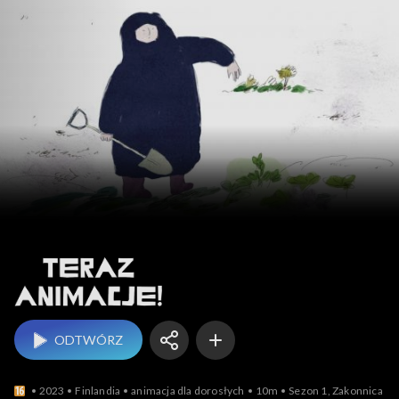
Teraz animacje!
ODTWÓRZ
2023
Finlandia
animacja dla dorosłych
10m
Sezon 1, Zakonnica