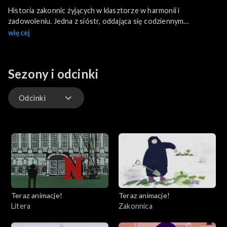
Historia zakonnic żyjących w klasztorze w harmonii i
zadowoleniu. Jedna z sióstr, oddająca się codziennym
obowiązkom, wychodzi w pole kopać ziemniaki. Pod ziemią
więcej
znajduje mężczyznę, który pobudza w niej nie tylko marzenia,
lecz także obłęd.
Sezony i odcinki
Odcinki
Odcinki
Teraz animacje!
Teraz animacje!
Litera
Zakonnica