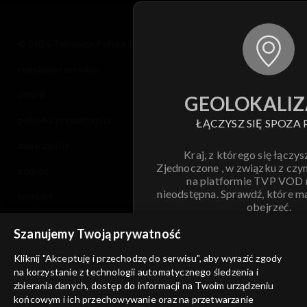
© 2026 Telewizja Polska S.A. w likwidacji
regulamin serwisu
cennik
GEOLOKALIZ
polityka prywatności
ŁĄCZYSZ SIĘ SPOZA 
moje zgody
Kraj, z którego się łączys
Zjednoczone , w związku z czy
pomoc
na platformie TVP VOD
nieodstępna. Sprawdź, które m
kontakt
obejrzeć.
voucher
Szanujemy Twoją prywatność
Nie pokazuj pon
dostępność
Kliknij "Akceptuję i przechodzę do serwisu", aby wyrazić zgody
na korzystanie z technologii automatycznego śledzenia i
informacje o dostawcy usług
ANULUJ
SP
zbierania danych, dostęp do informacji na Twoim urządzeniu
końcowym i ich przechowywanie oraz na przetwarzanie