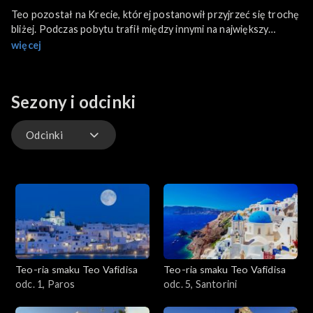
Teo pozostał na Krecie, której postanowił przyjrzeć się trochę
bliżej. Podczas pobytu trafił między innymi na największy
spożywczy targ na wyspie, gdzie poszukiwał produktów
więcej
potrzebnych do przyrządzenia smażonych warzyw. Odwiedził
również małą fabrykę noży.
Sezony i odcinki
Odcinki
Odcinki
Teo-ria smaku Teo Vafidisa
Teo-ria smaku Teo Vafidisa
odc. 1, Paros
odc. 5, Santorini