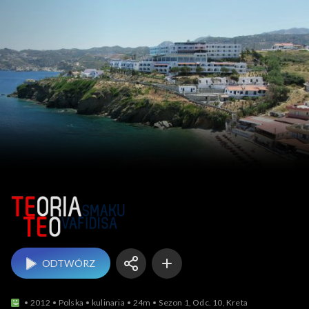
Teo-ria smaku Teo Vaf
ODTWÓRZ
2012
Polska
kulinaria
24m
Sezon 1, Odc. 10, Kreta