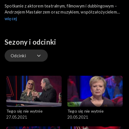
Spotkanie z aktorem teatralnym, filmowym i dubbingowym −
Andrzejem Mastalerzem oraz muzykiem, współzałożycielem
zespołu Raz Dwa Trzy − Adamem Nowakiem. Na scenie
więcej
występują Alina Mleczko i Tango Attack. Program prowadzi
Mariusz Cieślik w towarzystwie Karoliny Wigury i Tomasza
Terlikowskiego.
Sezony i odcinki
Odcinki
Odcinki
Tego się nie wytnie
Tego się nie wytnie
27.05.2021
20.05.2021