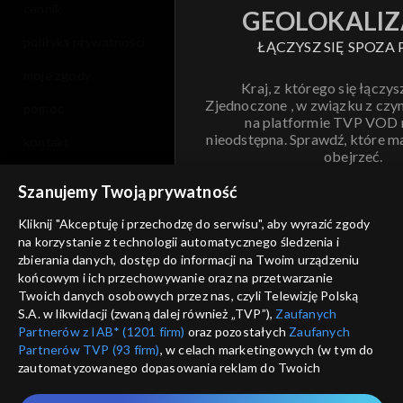
cennik
GEOLOKALIZ
polityka prywatności
ŁĄCZYSZ SIĘ SPOZA 
moje zgody
Kraj, z którego się łączys
Zjednoczone , w związku z czy
pomoc
na platformie TVP VOD
nieodstępna. Sprawdź, które m
kontakt
obejrzeć.
voucher
Szanujemy Twoją prywatność
Nie pokazuj pon
dostępność
Kliknij "Akceptuję i przechodzę do serwisu", aby wyrazić zgody
informacje o dostawcy usług
na korzystanie z technologii automatycznego śledzenia i
ANULUJ
SP
zbierania danych, dostęp do informacji na Twoim urządzeniu
końcowym i ich przechowywanie oraz na przetwarzanie
Twoich danych osobowych przez nas, czyli Telewizję Polską
S.A. w likwidacji (zwaną dalej również „TVP”),
Zaufanych
Partnerów z IAB* (1201 firm)
oraz pozostałych
Zaufanych
Partnerów TVP (93 firm)
, w celach marketingowych (w tym do
zautomatyzowanego dopasowania reklam do Twoich
zainteresowań i mierzenia ich skuteczności) i pozostałych,