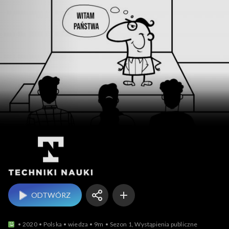
Techniki nauki
ODTWÓRZ
2020
Polska
wiedza
9m
Sezon 1, Wystąpienia publiczne