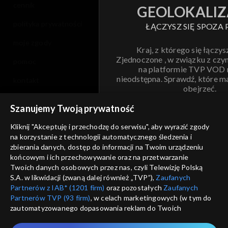
cennik
GEOLOKALIZ
polityka prywatności
ŁĄCZYSZ SIĘ SPOZA 
moje zgody
Kraj, z którego się łączys
Zjednoczone , w związku z czy
pomoc
na platformie TVP VOD
nieodstępna. Sprawdź, które m
kontakt
obejrzeć.
voucher
Szanujemy Twoją prywatność
Nie pokazuj pon
dostępność
Kliknij "Akceptuję i przechodzę do serwisu", aby wyrazić zgody
informacje o dostawcy usług
na korzystanie z technologii automatycznego śledzenia i
ANULUJ
SP
zbierania danych, dostęp do informacji na Twoim urządzeniu
końcowym i ich przechowywanie oraz na przetwarzanie
Twoich danych osobowych przez nas, czyli Telewizję Polską
S.A. w likwidacji (zwaną dalej również „TVP”),
Zaufanych
Partnerów z IAB* (1201 firm)
oraz pozostałych
Zaufanych
Partnerów TVP (93 firm)
, w celach marketingowych (w tym do
zautomatyzowanego dopasowania reklam do Twoich
zainteresowań i mierzenia ich skuteczności) i pozostałych,