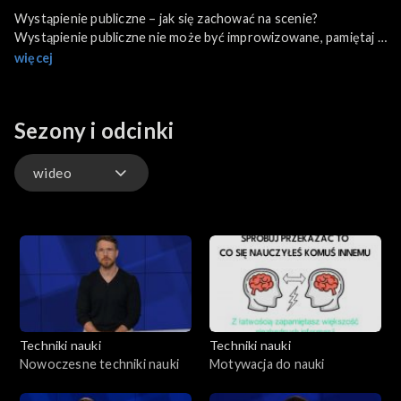
Wystąpienie publiczne – jak się zachować na scenie?
Wystąpienie publiczne nie może być improwizowane, pamiętaj o
efekcie świeżości, pamiętaj o odpowiedniej sylwetce ciała,
więcej
gestykuluj aby być bardziej sugestywnym, przekazuj
słuchaczom pozytywną energię.
Sezony i odcinki
wideo
wideo
Techniki nauki
Techniki nauki
Nowoczesne techniki nauki
Motywacja do nauki