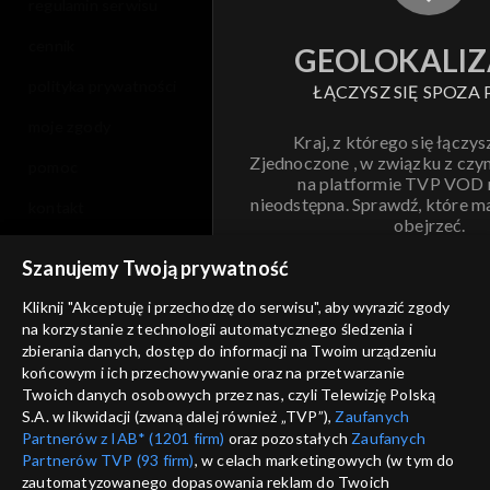
regulamin serwisu
cennik
GEOLOKALIZ
polityka prywatności
ŁĄCZYSZ SIĘ SPOZA 
moje zgody
Kraj, z którego się łączys
Zjednoczone , w związku z czy
pomoc
na platformie TVP VOD
nieodstępna. Sprawdź, które m
kontakt
obejrzeć.
voucher
Szanujemy Twoją prywatność
Nie pokazuj pon
dostępność
Kliknij "Akceptuję i przechodzę do serwisu", aby wyrazić zgody
informacje o dostawcy usług
na korzystanie z technologii automatycznego śledzenia i
ANULUJ
SP
zbierania danych, dostęp do informacji na Twoim urządzeniu
końcowym i ich przechowywanie oraz na przetwarzanie
Twoich danych osobowych przez nas, czyli Telewizję Polską
S.A. w likwidacji (zwaną dalej również „TVP”),
Zaufanych
Partnerów z IAB* (1201 firm)
oraz pozostałych
Zaufanych
Partnerów TVP (93 firm)
, w celach marketingowych (w tym do
zautomatyzowanego dopasowania reklam do Twoich