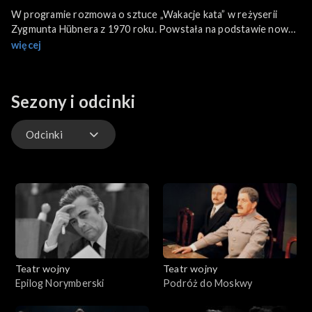
W programie rozmowa o sztuce „Wakacje kata” w reżyserii
Zygmunta Hübnera z 1970 roku. Powstała na podstawie noweli
Jerzego Gierałtowskiego. W okresie PRL, przez 20 lat, nie była
więcej
pokazywana. Właściwą premierę miała w 1991 roku.
Kontrowersyjność „Wakacji kata” ma podwójny wymiar. Zawiera
dużo pesymizmu w ocenie natury człowieka. Jak przyjęta
Sezony i odcinki
byłaby, gdyby jej premiera odbyła się w XXI wieku?
Odcinki
Odcinki
Teatr wojny
Teatr wojny
Epilog Norymberski
Podróż do Moskwy